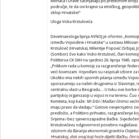
Mohača i Drave sačinjavaju po pretežnom broju
područje, te da ovi krajevi sa etničkog, geopoli
sklop Hrvatske!“
Uloga Vicka Krstulovića
Devetnaestoga lipnja AVNOJ je oformio „Komisiju
između Vojvodine i Hrvatske“ u sastavu Milovan 
Krstulović (Hrvatska), Milentije Popović (Srbija), 
(Sombor). Evo kako Vicko Krstulović, član komisi
Politbiroa CK SKH na sjednici 26. lipnja 1945. opi
„Prilikom rada u komisiji za razgraničenje fede
veći šovinizam. Vojvođani su raspisali izbore z
Ukoliko ima nekih spornih pitanja između Vojvod
sporazumeju sa našim drugovima iz Slavonije, ne
centralnu vlast u Beogradu… U toku ove borbe nij
partijskoj organizaciji u vojsci ni na terenu. Č
Komiteta, koji kaže:
Mi Srbi i Mađari činimo veći
imaju pravo da vladaju.“ Gotovo nevjerojatno zvuč
predložio, a Politbiro prihvatio, razgraničenje ko
Srijema i bez sjeverozapadne Bačke. Svjedočenje
Krstulovićevu odgovornost posebno naglašava: „
obzirom da Baranja ekonomski gravitira Osijeku i
Hrvatskoj, dok onaj koji hoće dijeliti Bačku, čini 