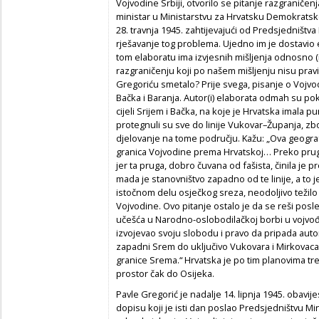
Vojvodine Srbiji, otvorilo se pitanje razgraničen
ministar u Ministarstvu za Hrvatsku Demokratsk
28. travnja 1945. zahtijevajući od Predsjedništv
rješavanje tog problema. Ujedno im je dostavio 
tom elaboratu ima izvjesnih mišljenja odnosno 
razgraničenju koji po našem mišljenju nisu pravil
Gregoriću smetalo? Prije svega, pisanje o Vojvod
Bačka i Baranja. Autor(i) elaborata odmah su poka
cijeli Srijem i Bačka, na koje je Hrvatska imala
protegnuli su sve do linije Vukovar–Županja, 
djelovanje na tome području. Kažu: „Ova geograf
granica Vojvodine prema Hrvatskoj… Preko pruge
jer ta pruga, dobro čuvana od fašista, činila j
mada je stanovništvo zapadno od te linije, a to
istočnom delu osječkog sreza, neodoljivo težilo 
Vojvodine. Ovo pitanje ostalo je da se reši p
učešća u Narodno-oslobodilačkoj borbi u vojv
izvojevao svoju slobodu i pravo da pripada aut
zapadni Srem do uključivo Vukovara i Mirkovaca
granice Srema.“ Hrvatska je po tim planovima treb
prostor čak do Osijeka.
Pavle Gregorić je nadalje 14. lipnja 1945. obavi
dopisu koji je isti dan poslao Predsjedništvu Min