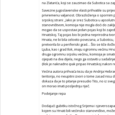
na Zlatarića, koji se zauzimao da Subotica sa 
Savezne jugoslavenske vlasti prihvatile su prijed
privremenu valjanost. Obrazloženja o spornim 
srpskoj strani: „Iako je srez Subotica u apsolu
stanovništvom, komisija nije mogla doći do zak
mogao da se uspostavi jedan pojas koji bi zaj
Hrvatskoj. Taj pojas bio bi jedna neprirodna tvo
Hrvata, ne bi bila celovito povezana, a Suboticu, 
pretvorila bi u periferiski grad… Što se tiče ilo
Ljuba, kao i grad Ilok, imaju ogromnu većinu Hrva
druga ogromnu srpsku većinu, komisija je smatra
cijepati na dva dijela, nego ga ostaviti u sadašnj
(Ilok je naknadno ipak pripao Hrvatskoj nakon 
Većina autora prihvaća tezu da je Andrija Hebra
teritorija, no neupitni izvori o tome zasad nis
dokaza da je to pitanje presudio Tito, no iz sv
on morao imati posljednju riječ.
Podvijanje repa
Dodajući gubitku istočnog Srijema i sjeverozapa
kojem su Hrvati bili većinsko stanovništvo, može