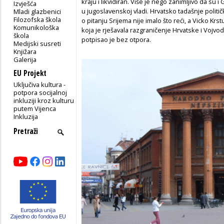
kraju i likvidiran. Više je nego zanimljivo da su i
Izvješća
u jugoslavenskoj vladi. Hrvatsko tadašnje polit
Mladi glazbenici
Filozofska škola
o pitanju Srijema nije imalo što reći, a Vicko Krs
Komunikološka
koja je rješavala razgraničenje Hrvatske i Vojvod
škola
potpisao je bez otpora.
Medijski susreti
Knjižara
Galerija
EU Projekt
Uključiva kultura -
potpora socijalnoj
inkluziji kroz kulturu
putem Vijenca
Inkluzija