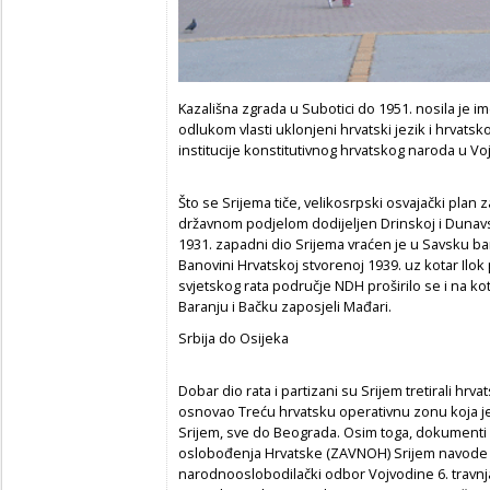
Kazališna zgrada u Subotici do 1951. nosila je 
odlukom vlasti uklonjeni hrvatski jezik i hrvats
institucije konstitutivnog hrvatskog naroda u Vo
Što se Srijema tiče, velikosrpski osvajački plan
državnom podjelom dodijeljen Drinskoj i Duna
1931. zapadni dio Srijema vraćen je u Savsku ba
Banovini Hrvatskoj stvorenoj 1939. uz kotar Ilok 
svjetskog rata područje NDH proširilo se i na k
Baranju i Bačku zaposjeli Mađari.
Srbija do Osijeka
Dobar dio rata i partizani su Srijem tretirali hrv
osnovao Treću hrvatsku operativnu zonu koja je o
Srijem, sve do Beograda. Osim toga, dokumenti 
oslobođenja Hrvatske (ZAVNOH) Srijem navode k
narodnooslobodilački odbor Vojvodine 6. travnj