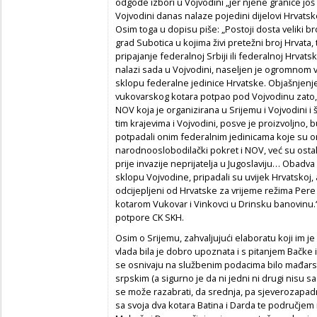
odgode izbori u Vojvodini „jer njene granice još 
Vojvodini danas nalaze pojedini dijelovi Hrvatske
Osim toga u dopisu piše: „Postoji dosta veliki b
grad Subotica u kojima živi pretežni broj Hrvata, t
pripajanje federalnoj Srbiji ili federalnoj Hrvats
nalazi sada u Vojvodini, naseljen je ogromnom v
sklopu federalne jedinice Hrvatske. Objašnjenje
vukovarskog kotara potpao pod Vojvodinu zato, š
NOV koja je organizirana u Srijemu i Vojvodini i 
tim krajevima i Vojvodini, posve je proizvoljno, b
potpadali onim federalnim jedinicama koje su or
narodnooslobodilački pokret i NOV, već su ostali
prije invazije neprijatelja u Jugoslaviju… Obadva 
sklopu Vojvodine, pripadali su uvijek Hrvatskoj, a
odcijepljeni od Hrvatske za vrijeme režima Pere
kotarom Vukovar i Vinkovci u Drinsku banovinu.“
potpore CK SKH.
Osim o Srijemu, zahvaljujući elaboratu koji im je
vlada bila je dobro upoznata i s pitanjem Bačke i B
se osnivaju na službenim podacima bilo mađarskim
srpskim (a sigurno je da ni jedni ni drugi nisu sa
se može razabrati, da srednja, pa sjeverozapad
sa svoja dva kotara Batina i Darda te područj