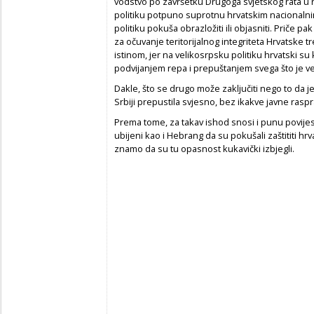
vodstvo po završetku Drugoga svjetskog rata u r
politiku potpuno suprotnu hrvatskim nacionalnim
politiku pokuša obrazložiti ili objasniti. Priče 
za očuvanje teritorijalnog integriteta Hrvatske 
istinom, jer na velikosrpsku politiku hrvatski su k
podvijanjem repa i prepuštanjem svega što je ve
Dakle, što se drugo može zaključiti nego to da je
Srbiji prepustila svjesno, bez ikakve javne raspr
Prema tome, za takav ishod snosi i punu povijesn
ubijeni kao i Hebrang da su pokušali zaštititi hr
znamo da su tu opasnost kukavički izbjegli.