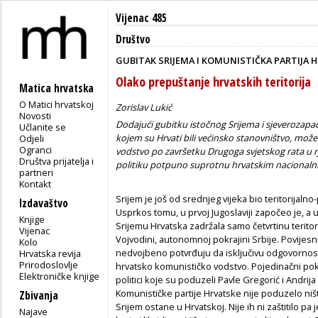
Vijenac 485
Društvo
GUBITAK SRIJEMA I KOMUNISTIČKA PARTIJA 
Olako prepuštanje hrvatskih teritorija
Matica hrvatska
O Matici hrvatskoj
Zorislav Lukić
Novosti
Dodajući gubitku istočnog Srijema i sjeverozapa
Učlanite se
kojem su Hrvati bili većinsko stanovništvo, može
Odjeli
Ogranci
vodstvo po završetku Drugoga svjetskog rata u rj
Društva prijatelja i
politiku potpuno suprotnu hrvatskim nacionaln
partneri
Kontakt
Srijem je još od srednjeg vijeka bio teritorijalno-
Izdavaštvo
Usprkos tomu, u prvoj Jugoslaviji započeo je, a 
Knjige
Srijemu Hrvatska zadržala samo četvrtinu teritorij
Vijenac
Vojvodini, autonomnoj pokrajini Srbije. Povijesn
Kolo
nedvojbeno potvrđuju da isključivu odgovornost
Hrvatska revija
Prirodoslovlje
hrvatsko komunističko vodstvo. Pojedinačni pok
Elektroničke knjige
politici koje su poduzeli Pavle Gregorić i Andrija
Komunističke partije Hrvatske nije poduzelo niš
Zbivanja
Srijem ostane u Hrvatskoj. Nije ih ni zaštitilo pa
Najave