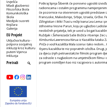
Izvješća
Potkraj lipnja Šibenik će ponovno ugostiti izvođa
Mladi glazbenici
radionicama i ostalim programima namijenjenim d
Filozofska škola
će pozornice na otvorenom ugostiti predstave iz
Komunikološka
škola
Francuske, Makedonije, Srbije, Izraela, Grčke. F
Medijski susreti
Džingiskan i Miki Trasi
u režiji Ivana Lea Lema i 
Knjižara
stihovima Vesne Parun, koju je uglazbio Ladislav 
Galerija
neobičnih prijatelja, tek je uvod u bogat kazališ
EU Projekt
Ruždjak i
Šeherezada
Saše Božića i Ksenije Zec u
Kimbunka
Lawrencea Kiirua iz Kazališta lutaka 
Uključiva kultura -
potpora socijalnoj
Priča o vodi
kazališta Mala scena i tako redom... 
inkluziji kroz kulturu
foyeru
kazališta te niz popratnih izložba. Drugi, 
putem Vijenca
za djecu (njih petnaestak) te filmski program dječj
Inkluzija
za odrasle s naglaskom na umjetničkom filmu i do
program osmišljen kao niz razgovora s autorima k