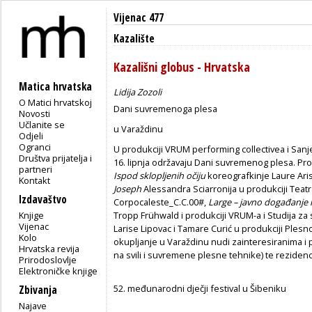
Vijenac 477
Kazalište
Kazališni globus - Hrvatska
Matica hrvatska
Lidija Zozoli
O Matici hrvatskoj
Dani suvremenoga plesa
Novosti
Učlanite se
u Varaždinu
Odjeli
Ogranci
U produkciji VRUM performing collectivea i San
Društva prijatelja i
16. lipnja održavaju Dani suvremenog plesa. Pro
partneri
Ispod sklopljenih očiju
koreografkinje Laure Aris
Kontakt
Joseph
Alessandra Sciarronija u produkciji Teatr
Izdavaštvo
Corpocaleste_C.C.00#,
Large – javno događanje
Knjige
Tropp Frühwald i produkciji VRUM-a i Studija za
Vijenac
Larise Lipovac i Tamare Curić u produkciji Plesno
Kolo
okupljanje u Varaždinu nudi zainteresiranima i 
Hrvatska revija
na svili i suvremene plesne tehnike) te rezidenci
Prirodoslovlje
Elektroničke knjige
52. međunarodni dječji festival u Šibeniku
Zbivanja
Najave