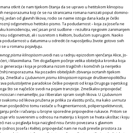
mana otkrit će nam tijekom čitanja da se upravo u hetitskom klinopisu
jnih nesporazuma koji će se na stranicama romana nanizati poput domino-
rný, jedan od glavnih likova, rodio se naime istoga dana kada je češki
 Hrozný odgonetnuo hetitsko pismo. Ta podudarnost – koja za Josefa ne
uku koincidenciju, već jasan prst sudbine – rezultira njegovim zanimanjem
oš nisu odgonetnuti, ali i susretom s Květom, budućom suprugom. Naoko
na podudarnost u datumima u odredit će naposljetku živote gotovo svih
ji se u romanu pojavljuju.
avnog pisma klinopisom
uvo­di nas u radnju epizodom vjenčanja Alice, Jo­
 kćeri, i Maximiliana. Tim doga­đa­jem počinje velika obiteljska kronika koja
o generacija i koja je protkana nizom tragičnih i komičnih (a nerijetko
nih) nesporazuma. Na pozadini obiteljskih zbivanja ocrtanih tijekom
ija, Zmeškal u
Ljubavnom pismu klinopisom
ispisuje društvenopolitičku
rava polustoljetne paradokse češke povijesti od kraja Drugoga svjetskog
oga što se najčešće svodi na pojam tranzicije. Zmeškalov pripovjedač
nciozan i nenametljiv, pa i liberalan spram svojih likova. U
Ljubavnom
m
svakomu od likova pružena je prilika za vlastitu priču, ma kako
uvrnuta
oman posljedično tomu rastače u fragmentarnosti, poliperspektivnosti,
ganju priče i račvanju u brojne sporedne pripovjedne rukavce. Pritom se
zuje vrlo suverenim u odnosu na materiju s kojom se hvata ukoštac i koju
ći nas u poglavlja koja naizgled nisu čvrsto povezana s glavnom
 (odnos Josefa i Květe), pripovjedač nam ne nudi previše prostora za