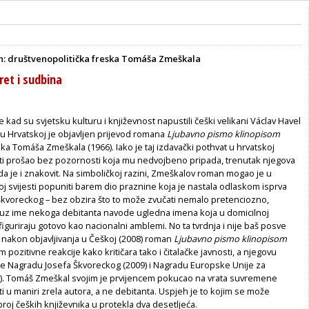
n: društvenopolitička freska Tomáša Zmeškala
ret i sudbina
e kad su svjetsku kulturu i književnost napustili češki velikani Václav Havel
 u Hrvatskoj je objavljen prijevod romana
Ljubavno pismo klinopisom
ka Tomáša Zmeškala (1966). Iako je taj izdavački pothvat u hrvatskoj
sti prošao bez pozornosti koja mu nedvojbeno pripada, trenutak njegova
da je i znakovit. Na simboličkoj razini, Zmeškalov roman mogao je u
oj svijesti popuniti barem dio praznine koja je nastala odlaskom isprva
 Škvoreckog – bez obzira što to može zvučati nemalo pretenciozno,
uz ime nekoga debitanta navode ugledna imena koja u domicilnoj
 figuriraju gotovo kao nacionalni amblemi. No ta tvrdnja i nije baš posve
 nakon objavljivanja u Češkoj (2008) roman
Ljubavno pismo klinopisom
pozitivne reakcije kako kritičara tako i čitalačke javnosti, a njegovu
 je Nagradu Josefa Škvoreckog (2009) i Nagradu Europske Unije za
1). Tomáš Zmeškal svojim je prvijencem pokucao na vrata suvremene
i u maniri zrela autora, a ne debitanta. Uspjeh je to kojim se može
broj čeških književnika u protekla dva desetljeća.