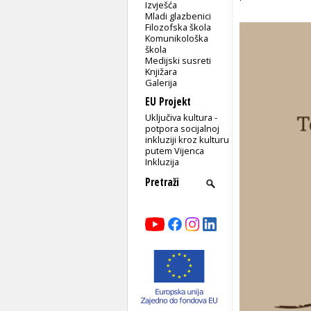
Izvješća
Mladi glazbenici
Filozofska škola
Komunikološka
škola
Medijski susreti
Knjižara
Galerija
EU Projekt
Uključiva kultura -
potpora socijalnoj
inkluziji kroz kulturu
putem Vijenca
Inkluzija