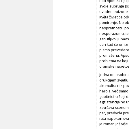
nad njom za nju p
svoje supruge Jo
uvodne epizode ro
Květa živjet će od
pomirenje. No obo
nespretnosti i po
nesporazumu, isto
ganutljivo ljubav
dan kad će on izn
pismo prevedeno,
promašena. Apso
problema na koji
dramske napetosti
Jedna od osobina
drukčijem svjetlu
akumulira niz po
heroja, već samo 
gubitnici: u želji
egzistencijalno 
završava scenom u 
par, predviđa pr
rata napokon svan
je roman još više