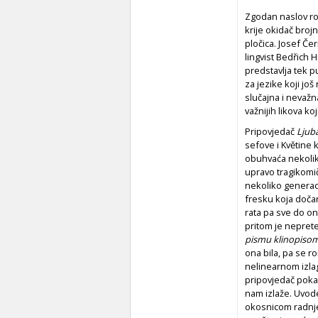
Zgodan naslov ro
krije okidač bro
pločica. Josef Če
lingvist Bedřich
predstavlja tek p
za jezike koji j
slučajna i nevaž
važnijih likova ko
Pripovjedač
Ljub
se­fo­ve i Květine
obu­hvaća nekolik
upravo tragikomič
nekoliko generac
fresku koja doča
rata pa sve do on
pritom je neprete
pismu klinopiso
ona bila, pa se r
nelinearnom izla
pripovjedač poka
nam izlaže. Uvode
okosnicom radnje