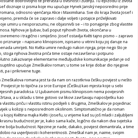
ostane dobrovoljno te prerasta u ovisnost i žudnju. Tu epizodu iz života
sef doznaje iz pisma koje mu upućuje Hynek Janský neposredno prije
mana, odnosno vjenčanja Alice i Maximiliana. Sve do kraja života Josef i
vojeno, premda će se zapravo i dalje voljeti i potajice priželjkivati
je umiru u nesporazumu, ne objasnivši se – i to ponajprije zbog vlastite
nosa. Njihova je ljubav, baš poput njihovih života, okončana u
vremeno i tragično i smiješno. Josef ostavlja Květi tajno pismo – zapravo
no priznanje – napisano klinopisom, ispisano u vitrini koju joj daruje na
enada umrijeti. No Květa umire nedugo nakon njega, prije nego što je
 stoga njihova životna priča time ostaje nezavršena i potpuno
lutno zakazivanje elementarne međuljudske komunikacije jedan je od
 suptilno upućuje Zmeškalov roman; u tome se krije dobar dio njegove
, pa i prikrivene tuge.
 Zmeškalova romana jest ta da nam on razotkriva češku povijest u nešto
. Povijest je to tipična za srce Europe (Češku) kao mjesta koje u sebi
vijesnih paradoksa. U Ljubavnom pismu klinopisom nema povijesnih
žrtava, a u skladu s time gotovo svi likovi završavaju naposljetku kao
 da vlastitu priču i vlastitu istinu podijeli s drugima, Zmeškalov je pojedinac
uvijek u koliziji s neposrednom okolinom. Simptomatično je da roman
kojoj Květina majka Květi i Josefu, u vrijeme kad su još mladi i zaljubljeni
ekrasnu budućnost jer je, kako sama kaže, logično da nakon dva svjetska
e bolja budućnost. Njezine je nade, dakako, povijest demantirala, a time
 dobio na uvjerljivosti i koherentnosti. Zmeškal nam je, naime, svojim