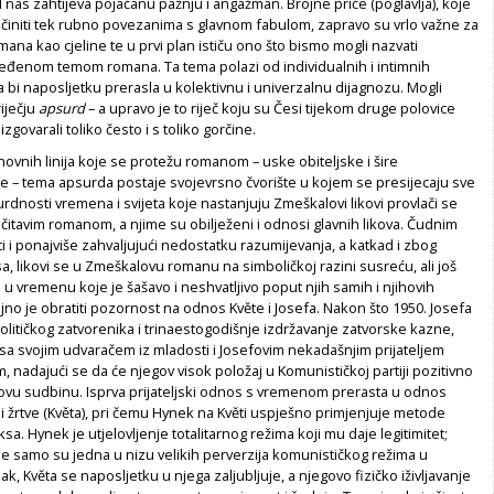
 nas zahtijeva pojačanu pažnju i angažman. Brojne priče (poglavlja), koje
 činiti tek rubno povezanima s glavnom fabulom, zapravo su vrlo važne za
ana kao cjeline te u prvi plan ističu ono što bismo mogli nazvati
eđenom temom romana. Ta tema polazi od individualnih i intimnih
a bi naposljetku prerasla u kolektivnu i univerzalnu dijagnozu. Mogli
riječju
apsurd
– a upravo je to riječ koju su Česi tijekom druge polovice
izgovarali toliko često i s toliko gorčine.
snovnih linija koje se protežu romanom – uske obiteljske i šire
ke – tema apsurda postaje svojevrsno čvorište u kojem se presijecaju sve
rdnosti vremena i svijeta koje nastanjuju Zmeškalovi likovi provlači se
 čitavim romanom, a njime su obilježeni i odnosi glavnih likova. Čudnim
 i ponajviše zahvaljujući nedostatku razumijevanja, a katkad i zbog
, likovi se u Zmeškalovu romanu na simboličkoj razini susreću, ali još
 u vremenu koje je šašavo i neshvatljivo poput njih samih i njihovih
no je obratiti pozornost na odnos Květe i Josefa. Nakon što 1950. Josefa
litičkog zatvorenika i trinaestogodišnje izdržavanje zatvorske kazne,
 sa svojim udvaračem iz mladosti i Josefovim nekadašnjim prijateljem
nadajući se da će njegov visok položaj u Komunističkoj partiji pozitivno
govu sudbinu. Isprva prijateljski odnos s vremenom prerasta u odnos
 i žrtve (Květa), pri čemu Hynek na Květi uspješno primjenjuje metode
sa. Hynek je utjelovljenje totalitarnog režima koji mu daje legitimitet;
je samo su jedna u nizu velikih perverzija komunističkog režima u
k, Květa se naposljetku u njega zaljubljuje, a njegovo fizičko iživljavanje