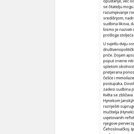
opuštanje, već od
se čitatelju mogu
razumijevanje rom
središnjom, nadr
sudbina likova, d
bismo je nazvati 
prošloga stoljeća 
U svjetlu dviju o
društvenopolitič
priče. Dojam apsu
poput crvene niti
spletom okolnosti
pretjerana ponosa
češće i mimoilaze
postupaka. Dovolj
zadesi sudbina po
Květa se zbližava
Hynekom Janským, 
razriješiti supru
mučitelja (Hynek)
uvjetovanih reflek
njegove perverzi
Čehoslovačkoj. Ipa