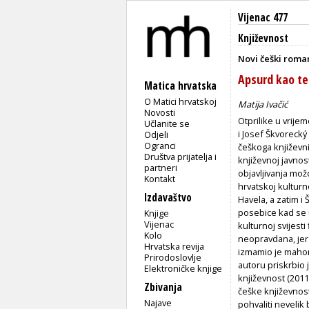
Vijenac 477
Književnost
Novi češki roma
Apsurd kao te
Matica hrvatska
O Matici hrvatskoj
Matija Ivačić
Novosti
Otprilike u vrijem
Učlanite se
i Josef Škvorecký
Odjeli
Ogranci
češkoga književni
Društva prijatelja i
književnoj javno
partneri
objavljivanja mož
Kontakt
hrvatskoj kulturn
Izdavaštvo
Havela, a zatim i
posebice kad se 
Knjige
Vijenac
kulturnoj svijesti
Kolo
neopravdana, jer
Hrvatska revija
izmamio je mahom 
Prirodoslovlje
autoru priskrbio
Elektroničke knjige
književnost (201
Zbivanja
češke književnost
Najave
pohvaliti nevelik 