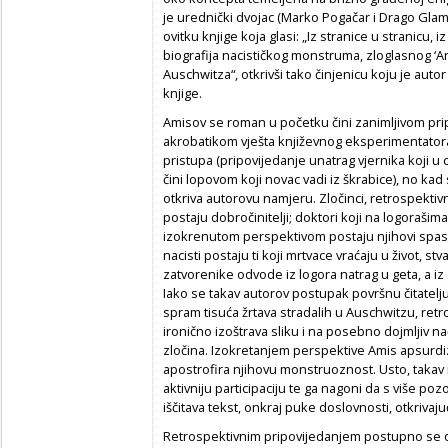
je urednički dvojac (Marko Pogačar i Drago Gla
ovitku knjige koja glasi: „Iz stranice u stranicu
biografija nacističkog monstruma, zloglasnog ‘An
Auschwitza“, otkrivši tako činjenicu koju je autor 
knjige.
Amisov se roman u početku čini zanimljivom pr
akrobatikom vješta književnog eksperimentatora
pristupa (pripovijedanje unatrag vjernika koji u
čini lopovom koji novac vadi iz škrabice), no kad 
otkriva autorovu namjeru. Zločinci, retrospekti
postaju dobročinitelji; doktori koji na logorašim
izokrenutom perspektivom postaju njihovi spasite
nacisti postaju ti koji mrtvace vraćaju u život, stv
zatvorenike odvode iz logora natrag u geta, a iz
Iako se takav autorov postupak površnu čitatelju
spram tisuća žrtava stradalih u Auschwitzu, re
ironično izoštrava sliku i na posebno dojmljiv n
zločina. Izokretanjem perspektive Amis apsurdiz
apostrofira njihovu monstruoznost. Usto, takav n
aktivniju participaciju te ga nagoni da s više poz
iščitava tekst, onkraj puke doslovnosti, otkrivaj
Retrospektivnim pripovijedanjem postupno se od