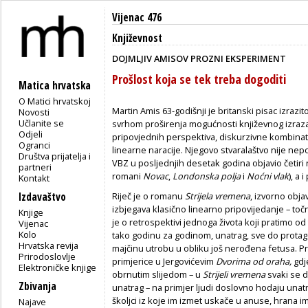
Vijenac 476
Književnost
DOJMLJIV AMISOV PROZNI EKSPERIMENT
Prošlost koja se tek treba dogoditi
Matica hrvatska
O Matici hrvatskoj
Martin Amis 63-godišnji je britanski pisac izraz
Novosti
Učlanite se
svrhom proširenja mogućnosti književnog izraza
Odjeli
pripovjednih perspektiva, diskurzivne kombinato
Ogranci
linearne naracije. Njegovo stvaralaštvo nije nepo
Društva prijatelja i
VBZ u posljednjih desetak godina objavio četiri 
partneri
romani
Novac
,
Londonska polja
i
Noćni vlak
), a 
Kontakt
Izdavaštvo
Riječ je o romanu
Strijela vremena
, izvorno obj
izbjegava klasično linearno pripovijedanje – točni
Knjige
je o retrospektivi jednoga života koji pratimo o
Vijenac
Kolo
tako godinu za godinom, unatrag, sve do protag
Hrvatska revija
majčinu utrobu u obliku još nerođena fetusa. Pri
Prirodoslovlje
primjerice u Jergovićevim
Dvorima od oraha,
gdj
Elektroničke knjige
obrnutim slijedom – u
Strijeli vremena
svaki se d
Zbivanja
unatrag – na primjer ljudi doslovno hodaju unat
školjci iz koje im izmet uskače u anuse, hrana im 
Najave