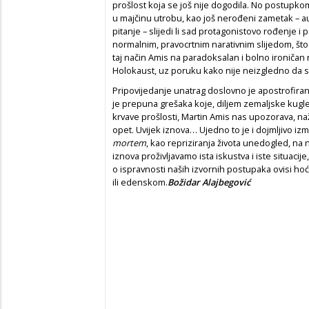
prošlost koja se još nije dogodila. No postupkom
u majčinu utrobu, kao još nerođeni zametak – auto
pitanje – slijedi li sad protagonistovo rođenje i 
normalnim, pravocrtnim narativnim slijedom, što 
taj način Amis na paradoksalan i bolno ironičan
Holokaust, uz poruku kako nije neizgledno da 
Pripovijedanje unatrag doslovno je apostrofiranje
je prepuna grešaka koje, diljem zemaljske kugl
krvave prošlosti, Martin Amis nas upozorava, naž
opet. Uvijek iznova… Ujedno to je i dojmljivo i
mortem
, kao repriziranja života unedogled, na
iznova proživljavamo ista iskustva i iste situaci
o ispravnosti naših izvornih postupaka ovisi hoć
ili edenskom.
Božidar Alajbegović