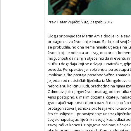
Prev. Petar Vujačić, V
BZ
, Zagreb, 2012.
Ulogu pripovjedača Martin Amis dodijelio je savjes
protagonist za života nije imao. Sada, kad svoj ži
se probudila, no ona nema nimalo utjecaja na j
života koji se odmata unatrag, ona prati i koment
mogućnosti da na njih utječe niti da ih eventual
slučaju događaja koji se odvijaju unatraške, gdje 
povodu. Perspektiva je izokrenuta pa postupci bi
implikacija, što postaje posebno važno znamo li d
je jedan od nacističkih liječnika iz Mengeleova t
nebrojenu količinu ljudi, prethodno na njima 
Odmotavajući njegov život unatrag, od trenutka 
Amis postupno, u malim dozama, čitatelju nabac
gradirajući napetost i dobro pazeći da tajna što
protagonistova liječnička profesija vrlo lukavo 
što će uslijediti – pripovijedanje unatrag liječnike
čovjek napuštajući liječnika svojoj kući odlazi bol
zavoj, rašiva konce i iz njegove ordinacije čovjek
oko koncepta temeljena na brižno građenoj eni