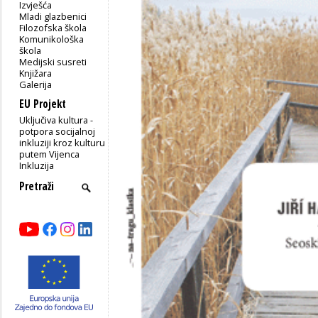
Izvješća
Mladi glazbenici
Filozofska škola
Komunikološka
škola
Medijski susreti
Knjižara
Galerija
EU Projekt
Uključiva kultura -
potpora socijalnoj
inkluziji kroz kulturu
putem Vijenca
Inkluzija