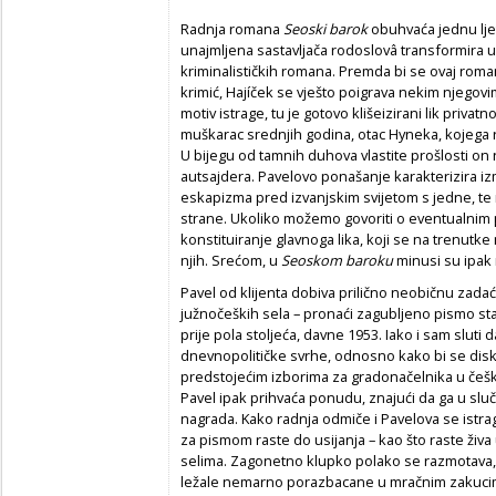
Radnja romana
Seoski barok
obuhvaća jednu lje
unajmljena sastavljača rodoslovâ transformira u p
kriminalističkih romana. Premda bi se ovaj roma
krimić, Hajíček se vješto poigrava nekim njego
motiv istrage, tu je gotovo klišeizirani lik privat
muškarac srednjih godina, otac Hyneka, kojega r
U bijegu od tamnih duhova vlastite prošlosti on
autsajdera. Pavelovo ponašanje karakterizira iz
eskapizma pred izvanjskim svijetom s jedne, te 
strane. Ukoliko možemo govoriti o eventualnim 
konstituiranje glavnoga lika, koji se na trenutke 
njih. Srećom, u
Seoskom baroku
minusi su ipak 
Pavel od klijenta dobiva prilično neobičnu zada
južnočeških sela – pronaći zagubljeno pismo sta
prije pola stoljeća, davne 1953. Iako i sam sluti 
dnevnopolitičke svrhe, odnosno kako bi se diskr
predstojećim izborima za gradonačelnika u češk
Pavel ipak prihvaća ponudu, znajući da ga u s
nagrada. Kako radnja odmiče i Pavelova se istrag
za pismom raste do usijanja – kao što raste živ
selima. Zagonetno klupko polako se razmotava, a
ležale nemarno porazbacane u mračnim zakucima