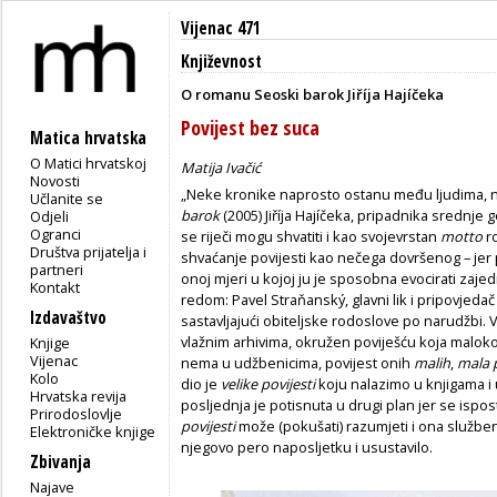
Vijenac 471
Književnost
O romanu Seoski barok Jiříja Hajíčeka
Povijest bez suca
Matica hrvatska
O Matici hrvatskoj
Matija Ivačić
Novosti
„Neke kronike naprosto ostanu među ljudima, ne
Učlanite se
barok
(2005) Jiříja Hajíčeka, pripadnika srednje
Odjeli
Ogranci
se riječi mogu shvatiti i kao svojevrstan
motto
r
Društva prijatelja i
shvaćanje povijesti kao nečega dovršenog – jer p
partneri
onoj mjeri u kojoj ju je sposobna evocirati zajed
Kontakt
redom: Pavel Straňanský, glavni lik i pripovjed
Izdavaštvo
sastavljajući obiteljske rodoslove po narudžbi.
vlažnim arhivima, okružen poviješću koja maloko
Knjige
Vijenac
nema u udžbenicima, povijest onih
malih
,
mala p
Kolo
dio je
velike povijesti
koju nalazimo u knjigama i
Hrvatska revija
posljednja je potisnuta u drugi plan jer se ispo
Prirodoslovlje
povijesti
može (pokušati) razumjeti i ona služben
Elektroničke knjige
njegovo pero naposljetku i usustavilo.
Zbivanja
Najave