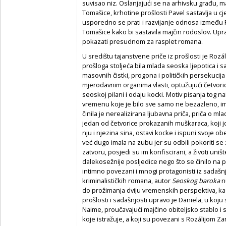
suvisao niz. Oslanjajući se na arhivsku građu, ma
Tomašice, krhotine prošlosti Pavel sastavlja u cje
usporedno se prati i razvijanje odnosa između P
Tomašice kako bi sastavila majčin rodoslov. Upra
pokazati presudnom za rasplet romana.
U središtu tajanstvene priče iz prošlosti je Roz
prošloga stoljeća bila mlada seoska ljepotica i
masovnih čistki, progona i političkih persekuci
mjerodavnim organima vlasti, optužujući četvoric
seoskoj pilani i odaju kocki. Motiv pisanja tog 
vremenu koje je bilo sve samo ne bezazleno, i
činila je nerealizirana ljubavna priča, priča o mla
jedan od četvorice prokazanih muškaraca, koji joj
nju i njezina sina, ostavi kocke i ispuni svoje ob
već dugo imala na zubu jer su odbili pokoriti 
zatvoru, posjedi su im konfiscirani, a životi un
dalekosežnije posljedice nego što se činilo na pr
intimno povezani i mnogi protagonisti iz sadašnj
kriminalističkih romana, autor
Seoskog baroka
n
do prožimanja dviju vremenskih perspektiva, kao
prošlosti i sadašnjosti upravo je Daniela, u koju 
Naime, proučavajući majčino obiteljsko stablo i 
koje istražuje, a koji su povezani s Rozálijom Z