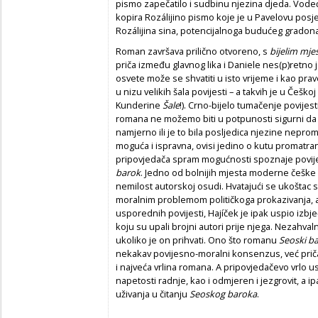
pismo zapečatilo i sudbinu njezina djeda. Vode
kopira Rozálijino pismo koje je u Pavelovu posjed
Rozálijina sina, potencijalnoga budućeg gradona
Roman završava prilično otvoreno, s
bijelim mje
priča između glavnog lika i Daniele nes(p)retno je
osvete može se shvatiti u isto vrijeme i kao pr
u nizu velikih šala povijesti – a takvih je u Češk
Kunderine
Šale
!). Crno-bijelo tumačenje povijesti
romana ne možemo biti u potpunosti sigurni da li
namjerno ili je to bila posljedica njezine neprom
moguća i ispravna, ovisi jedino o kutu promatra
pripovjedača spram mogućnosti spoznaje povijes
barok
. Jedno od bolnijih mjesta moderne češke p
nemilost autorskoj osudi. Hvatajući se ukoštac s
moralnim problemom političkoga prokazivanja, a 
usporednih povijesti, Hajíček je ipak uspio izbj
koju su upali brojni autori prije njega. Nezahval
ukoliko je on prihvati. Ono što romanu
Seoski b
nekakav povijesno-moralni konsenzus, već priča
i najveća vrlina romana. A pripovjedačevo vrlo u
napetosti radnje, kao i odmjeren i jezgrovit, a ipak
uživanja u čitanju
Seoskog baroka
.