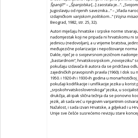
Španiji
?“ – „
Španjolska
[...] zaostala je...“. „Svoj
Jugoslaviju od njenih saveznika...“ – „Vlada nar
izdajničkom
vanjskom politikom
...“ (
Vojna misao i
Beograd, 1982, str. 25, 32).
Autori miješaju hrvatske i srpske norme stvarajuć
nadomjestak koji ne pripada ni hrvatskomu ni s
jedinicu (nedovoljan), a u vrijeme bratstva, jedin
međujezične polarizacije i nepoštovanje norma
Dakle, riječ je o svojevrsnom jezičnom nadomjes
„bastardnom“, hrvatskosrpskom „novojeziku“ soc
pokušaju izdavača ili autora da se pridržava od
zajedničkih pravopisnih pravila (1960). I dok s
1950. i 1920-ih i 1930-ih godina u monarhističkoj J
pokušaji kodifikacije i unifikacije jezika u koris
„srpskohrvatskoslovenskoga“ jezika, u socijalist
drukčija, ali ipak slična težnja da se ponovno ko
jezik, ali sada već u njegovim varijantnim ostvara
Nažalost, i sada izvan Hrvatske, a gdjekad i u H
Unije sve češće susrećemo reviziju stare koncepc