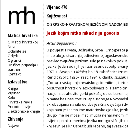
Vijenac 470
Književnost
O SRPSKO-HRVATSKOM JEZIČNOM NADOMJE
Jezik kojim nitko nikad nije govorio
Matica hrvatska
O Matici hrvatskoj
Artur Bagdasarov
Novosti
U povijesti Hrvata, Bošnjaka, Srba i Crnogoraca j
Učlanite se
imao ulogu stvaranja jedinstvene jugoslavenske
Odjeli
Ogranci
prevladavajućim jezikom. Bilo je nekoliko pokuš
Društva prijatelja i
jezika. Jedan od njih je i zanesenost potpisiv
partneri
1971. u časopisu
Kritika
, br. 18. rubričarica iz
Kontakt
Rendić (Split, 1926–Trsat, 1994) u članku
Izlazak 
Izdavaštvo
„Torturu rastapanja hrvatskoga identiteta, tor
prisutnost hrvatskih jezikoslovaca bila samo či
Knjige
Vijenac
nacijom, strahovito gorki pokušaj da se barem s
Kolo
o nama bez nas, torturu apsurdnoga Novosadsko
Hrvatska revija
akrobacijama na silu od dva jezična osjećaja i dv
Prirodoslovlje
koja nam je i samo ime materinskog jezika, jezik
Elektroničke knjige
drugo ime ne može imati, mučila nenaravnom 
Zbivanja
svijetu, pa ni u imenima jezika mnogo sličnijih ne
Najave
književni jezik.“ Usput budi rečeno, taj svezak 