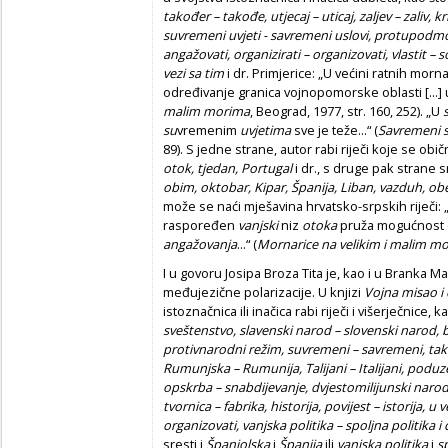
tako
đ
er – tako
đ
e, utjecaj – uticaj, zaljev – zaliv, k
suvremeni uvjeti - savremeni uslovi, protupodm
angažovati, organizirati – organizovati, vlastit – s
vezi sa tim
i dr. Primjerice: „U većini ratnih morn
određivanje granica vojnopomorske oblasti [...] u
malim morima
, Beograd, 1977, str. 160, 252). „U
su
vremenim
uvjetima
sve je teže...“ (
Savremeni s
89). S jedne strane, autor rabi riječi koje se obi
otok, tjedan, Portugal
i dr., s druge pak strane s
obim, oktobar, Kipar, Španija, Liban, vazduh, obe
može se naći mješavina hrvatsko-srpskih riječi:
raspoređen
vanjski
niz
otoka
pruža mogućnost d
angažovanja
...“ (
Mornarice na velikim i malim m
I u govoru Josipa Broza Tita je, kao i u Branka Ma
međujezične polarizacije. U knjizi
Vojna misao i 
istoznačnica ili inačica rabi riječi i višerječnice, 
sveštenstvo, slavenski narod – slovenski narod, 
protivnarodni režim, suvremeni – savremeni, ta
Rumunjska – Rumunija, Talijani – Italijani, poduz
opskrba – snabdijevanje, dvjestomilijunski narod 
tvornica – fabrika, historija, povijest – istorija, u v
organizovati, vanjska politika – spoljna politika i 
sresti i
Španjolska
i
Španija
ili
vanjska politika
i
sp