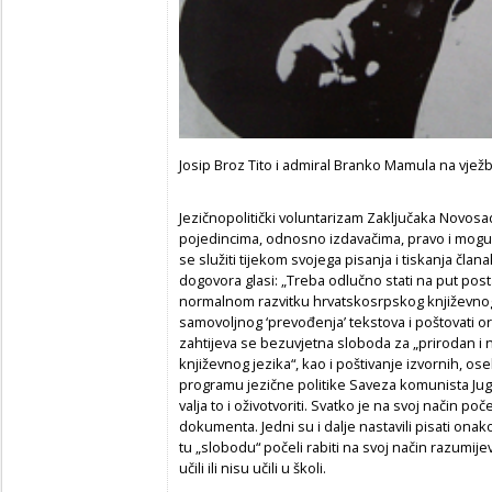
Josip Broz Tito i admiral Branko Mamula na vjež
Jezičnopolitički voluntarizam Zaključaka Novos
pojedincima, odnosno izdavačima, pravo i mogućn
se služiti tijekom svojega pisanja i tiskanja čla
dogovora glasi: „Treba odlučno stati na put pos
normalnom razvitku hrvatskosrpskog književnog 
samovoljnog ‘prevođenja’ tekstova i poštovati ori
zahtijeva se bezuvjetna sloboda za „prirodan i
književnog jezika“, kao i poštivanje izvornih, os
programu jezične politike Saveza komunista Jugos
valja to i oživotvoriti. Svatko je na svoj način p
dokumenta. Jedni su i dalje nastavili pisati onako 
tu „slobodu“ počeli rabiti na svoj način razumij
učili ili nisu učili u školi.