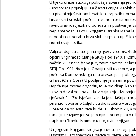
U tijeku unitarističkoga pokušaja stvaranja jedno
Crnogoraca pojavljuju se članci i knjige visokih d
su pisani mješavinom hrvatskih i srpskih norma. R
hrvatskih i srpskih počela u jednom te istom teks
ravnopravnost jezika u odnosu na poštivanje izv
nepismenosti. Tako u knjigama Branka Mamule, 
istodobnu uporabu hrvatskih i srpskih riječi koj
normi dvaju jezika.
Valja podsjetiti čitatelja na njegov životopis. Ro
općini Vrginmost. Član je SKOJ-a od 1940, a Komun
načelnik Generalštaba JNA, zatim savezni sekre
SFRJ. Do 1991. živio je u Opatiji u vili uz more, a
početka Domovinskoga rata prešao je ili pobjega
u Tivat (Crna Gora). U posljednje je vrijeme poz
uopće nije morao dogoditi, to je bio džep, kao i 
sasvim dovoljno snaga da iz najmanje dva smjera
rješavale” ili “Podsjećam vas da je tadašnja crnogor
priznao, otvoreno željela da dio istočne Herc
Gore te da prijestolnica bude u Dubrovniku, a s
tumačiti te izjave jer se je o njima puno pisalo
supkodu Branka Mamule u njegovim knjigama.
U njegovim knjigama vidljiva je neutralizacija pol
u svojstvu istoznačnica i inačica dubleta, kao št