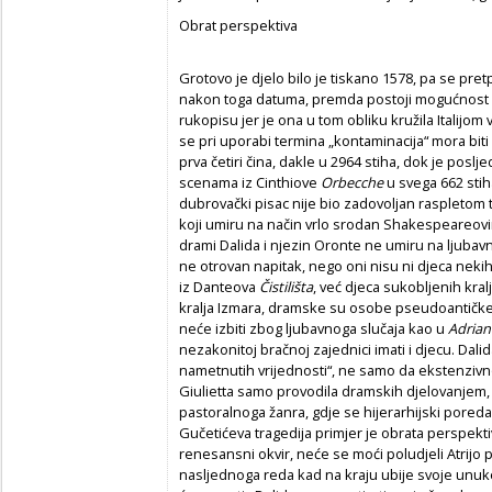
Obrat perspektiva
Grotovo je djelo bilo je tiskano 1578, pa se pre
nakon toga datuma, premda postoji mogućnost 
rukopisu jer je ona u tom obliku kružila Italijo
se pri uporabi termina „kontaminacija“ mora biti
prva četiri čina, dakle u 2964 stiha, dok je poslje
scenama iz Cinthiove
Orbecche
u svega 662 stih
dubrovački pisac nije bio zadovoljan raspletom t
koji umiru na način vrlo srodan Shakespeareovi
drami Dalida i njezin Oronte ne umiru na ljubav
ne otrovan napitak, nego oni nisu ni djeca nekih 
iz Danteova
Č
istilišta
, već djeca sukobljenih kralje
kralja Izmara, dramske su osobe pseudoantičke 
neće izbiti zbog ljubavnoga slučaja kao u
Adrian
nezakonitoj bračnoj zajednici imati i djecu. Dali
nametnutih vrijednosti“, ne samo da ekstenzivno
Giulietta samo provodila dramskih djelovanjem, 
pastoralnoga žanra, gdje se hijerarhijski pored
Gučetićeva tragedija primjer je obrata perspekti
renesansni okvir, neće se moći poludjeli Atrijo 
nasljednoga reda kad na kraju ubije svoje unuke