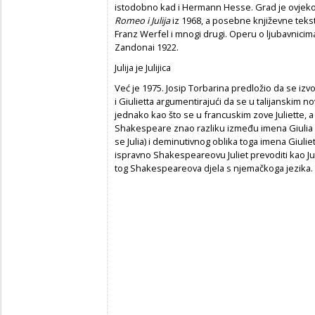
istodobno kad i Hermann Hesse. Grad je ovjekovje
Romeo i Julija
iz 1968, a posebne književne teks
Franz Werfel i mnogi drugi. Operu o ljubavnicim
Zandonai 1922.
Julija je Julijica
Već je 1975. Josip Torbarina predložio da se izv
i Giulietta argumentirajući da se u talijanskim no
jednako kao što se u francuskim zove Juliette, a
Shakespeare znao razliku između imena Giulia
se Julia) i deminutivnog oblika toga imena Giuliet
ispravno Shakespeareovu Juliet prevoditi kao Juli
tog Shakespeareova djela s njemačkoga jezika.