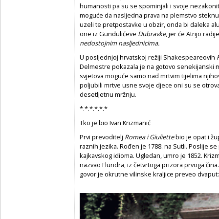
humanosti pa su se spominjali i svoje nezakonit
moguće da nasljedna prava na plemstvo steknu
uzeli te pretpostavke u obzir, onda bi daleka al
one iz Gundulićeve
Dubravke
,
jer će Atrijo radi
nedostojnim nasljednicima.
U posljednjoj hrvatskoj režiji Shakespeareovih
Delmestre pokazala je na gotovo senekijanski m
svjetova moguće samo nad mrtvim tijelima njihov
poljubili mrtve usne svoje djece oni su se otrova
desetljetnu mržnju.
*.*.*.*.*.*
Tko je bio Ivan Krizmanić
Prvi prevoditelj
Romea i Giuliette
bio je opat i žup
raznih jezika. Rođen je 1788. na Sutli. Poslije se 
kajkavskog idioma. Ugledan, umro je 1852. Krizma
nazvao Flundra, iz četvrtoga prizora prvoga čina.
govor je okrutne vilinske kraljice preveo dvaput