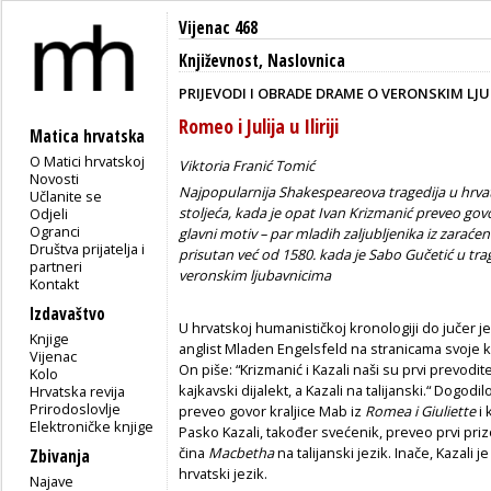
Vijenac 468
Književnost
,
Naslovnica
PRIJEVODI I OBRADE DRAME O VERONSKIM LJ
Romeo i Julija u Iliriji
Matica hrvatska
O Matici hrvatskoj
Viktoria Franić Tomić
Novosti
Najpopularnija Shakespeareova tragedija u hrvats
Učlanite se
stoljeća, kada je opat Ivan Krizmanić preveo govo
Odjeli
Ogranci
glavni motiv – par mladih zaljubljenika iz zaraćeni
Društva prijatelja i
prisutan već od 1580. kada je Sabo Gučetić u trag
partneri
veronskim ljubavnicima
Kontakt
Izdavaštvo
U hrvatskoj humanističkoj kronologiji do jučer je
Knjige
anglist Mladen Engelsfeld na stranicama svoje 
Vijenac
On piše: “Krizmanić i Kazali naši su prvi prevodit
Kolo
kajkavski dijalekt, a Kazali na talijanski.“ Dogodi
Hrvatska revija
Prirodoslovlje
preveo govor kraljice Mab iz
Romea i Giuliette
i 
Elektroničke knjige
Pasko Kazali, također svećenik, preveo prvi priz
čina
Macbetha
na talijanski jezik. Inače, Kazali 
Zbivanja
hrvatski jezik.
Najave