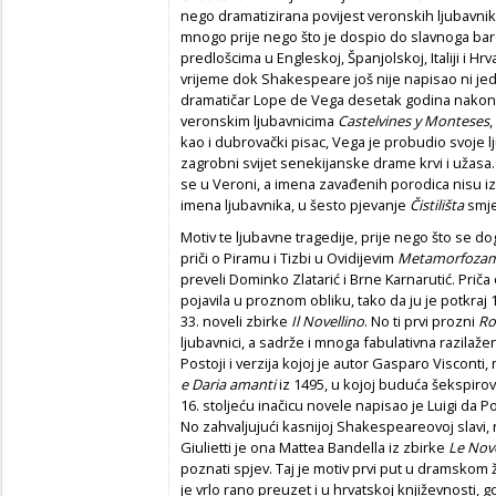
nego dramatizirana povijest veronskih ljubavnika
mnogo prije nego što je dospio do slavnoga bar
predlošcima u Engleskoj, Španjolskoj, Italiji i Hr
vrijeme dok Shakespeare još nije napisao ni jedn
dramatičar Lope de Vega desetak godina nakon
veronskim ljubavnicima
Castelvines y Monteses
kao i dubrovački pisac, Vega je probudio svoje lj
zagrobni svijet senekijanske drame krvi i užasa
se u Veroni, a imena zavađenih porodica nisu iz
imena ljubavnika, u šesto pjevanje
Č
istilišta
smje
Motiv te ljubavne tragedije, prije nego što se 
priči o Piramu i Tizbi u Ovidijevim
Metamorfoza
preveli Dominko Zlatarić i Brne Karnarutić. Priča
pojavila u proznom obliku, tako da ju je potkraj 
33. noveli zbirke
Il Novellino
. No ti prvi prozni
Ro
ljubavnici, a sadrže i mnoga fabulativna razil
Postoji i verzija kojoj je autor Gasparo Visconti,
e Daria amanti
iz 1495, u kojoj buduća šekspirov
16. stoljeću inačicu novele napisao je Luigi da 
No zahvaljujući kasnijoj Shakespeareovoj slavi,
Giulietti je ona Mattea Bandella iz zbirke
Le Nov
poznati spjev. Taj je motiv prvi put u dramsko
je vrlo rano preuzet i u hrvatskoj književnosti, 