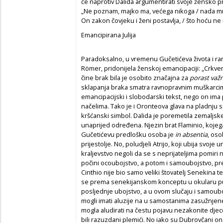
će naprotiv Dalida argumentirati svoje žensko p
„Ne poznam, majko ma, većega nikoga / nada m
On zakon čovjeku i ženi postavlja, / što hoću ne r
Emancipirana Julija
Paradoksalno, u vremenu Gučetićeva života i ran
Römer, pridonijela ženskoj emancipaciji: „Crkv
čine brak bila je osobito značajna za
porast važn
sklapanja braka smatra ravnopravnim muškarcim
emancipacijski i slobodarski tekst, nego on ima
načelima. Tako je i Oronteova glava na pladnju 
kršćanski simbol. Dalida je poremetila zemaljske
unaprijed određena. Njezin brat Flaminio, kojega
Gučetićevu predlošku osoba je
in
absentia
, oso
prijestolje. No, poludjeli Atrijo, koji ubija svoje 
kraljevstvo
negoli da se s neprijateljima pomiri 
počini ocoubojstvo, a potom i samoubojstvo, pr
Cinthio nije bio samo veliki štovatelj Senekina te
se prema senekijanskom konceptu u okularu pu
posljednje ubojstvo, a u ovom slučaju i samoub
mogli imati aluzije na u samostanima zasužnje
mogla aludirati na čestu pojavu nezakonite djec
bili razuzdani plemići. No iako su Dubrovčani on