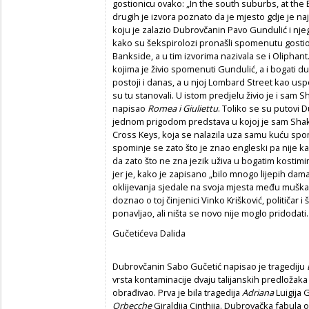
gostionicu ovako: „In the south suburbs, at the E
drugih je izvora poznato da je mjesto gdje je naj
koju je zalazio Dubrovčanin Pavo Gundulić i njeg
kako su šekspirolozi pronašli spomenutu gostio
Bankside, a u tim izvorima nazivala se i Oliphant.
kojima je živio spomenuti Gundulić, a i bogati du
postoji i danas, a u njoj Lombard Street kao us
su tu stanovali. U istom predjelu živio je i sam 
napisao
Romea i Giuliettu
. Toliko se su putovi 
jednom prigodom predstava u kojoj je sam Shak
Cross Keys, koja se nalazila uza samu kuću sp
spominje se zato što je znao engleski pa nije k
da zato što ne zna jezik uživa u bogatim kostimima,
jer je, kako je zapisano „bilo mnogo lijepih dam
oklijevanja sjedale na svoja mjesta među muškarc
doznao o toj činjenici Vinko Krišković, političar 
ponavljao, ali ništa se novo nije moglo pridodati.
Gučetićeva Dalida
Dubrovčanin Sabo Gučetić napisao je tragediju
vrsta kontaminacije dvaju talijanskih predložaka
obrađivao. Prva je bila tragedija
Adriana
Luigija 
Orbecche
Giraldija Cinthija. Dubrovačka fabula o