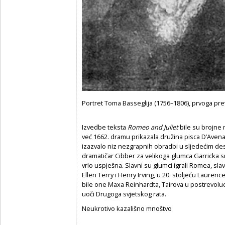
Portret Toma Basseglija (1756–1806), prvoga pr
Izvedbe teksta
Romeo and Juliet
bile su brojne
već 1662. dramu prikazala družina pisca D’Avenant
izazvalo niz nezgrapnih obradbi u sljedećim des
dramatičar Cibber za velikoga glumca Garricka s
vrlo uspješna. Slavni su glumci igrali Romea, sla
Ellen Terry i Henry Irving, u 20. stoljeću Laurenc
bile one Maxa Reinhardta, Tairova u postrevoluc
uoči Drugoga svjetskog rata.
Neukrotivo kazališno mnoštvo