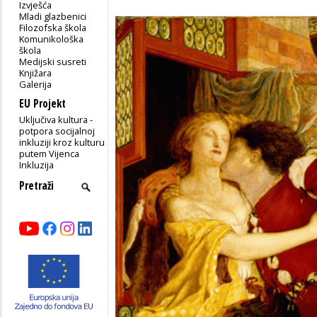
Izvješća
Mladi glazbenici
Filozofska škola
Komunikološka
škola
Medijski susreti
Knjižara
Galerija
EU Projekt
Uključiva kultura -
potpora socijalnoj
inkluziji kroz kulturu
putem Vijenca
Inkluzija