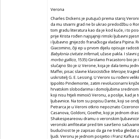
Verona
Charles Dickens je putujući prema staroj Veroni
da mu stvarni grad ne bi ukrao predodžbu o Rome
tom gradu literatura kao da je kod kuće, i to po
prije Krista rođen najsjajniji rimski ljubavni pje
i ljubavno gnijezdo franačkoga vladara Pipina. 
Giacomino, čiji ep u prvom dijelu opisuje radosti
Babylonia civitate infernali
, užase pakla. I slavni 
morbo gallico
, 1535) Girolamo Fracastoro bio je 
slučajno što je iz Verone, koja je dala temu jedno
Maffei, pisac slavne klasicističke
Merope
, trage
uskrsitelj G. E. Lessing. U Veroni su rođeni veliki 
Ippolito Pindemonte, zatim revolucionarni knji
hrvatskim slobodarima i domoljubima sredinom 19.
koji nisu htjeli mimoići Veronu, a poslije, kad je 
ljubavnice. Na tom su popisu Dante, koji se ondje
Petrarca je u Veroni otkrio nepoznato Ciceronov
Casanova, Goldoni, Goethe, koji je jednom drasti
Shakespeareovu dramu o veronskim ljubavnicima.
veronski amfiteatar pred tim savršeno sačuva
budućnost te je zapisao da ga ne treba gledati
ljudi. Veronu je jednom posjetio i Franz Kafka 