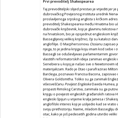
Prvi prevoditelj Shakespearea
Taj prevoditeljski slijed prestao je vrijediti jer 
dubrovačkog Povijesnog instituta urednik Nenad 
proslavljenoga srpskog anglista s krčkom adres
prevoditelj Shakespearea među Hrvatima bio uče
dubrovački književnik, koji je glavninu tekstova 
na hrvatskom, bio je opsjednut engleskom knjiž
Basseglijevoj velikoj knjižnici, čiji su katalozi 
anglofilije. O Macphersonovu
Ossianu
zapisao je
njega, to je jedina knjiga koju imam kod sebe i ov
Bassegli se oduševljavao parlamentarnim govo
vlastitih reformatorskih ideja zanimao engleski u
Senebiera u kojoj je našao sve o Newtonovim id
materijalizam. Rado je čitao i parafrazirao Milto
Barcleyja, poznavao Francisa Bacona, zapisivao 
Olivera Goldsmitha. Toliko su ga zanimali Engle
višesveščanu
Povijest Engleske
Davida Humea, p
propasti Rimskog Carstva, zanimala su ga putov
knjigu o povijesti engleskih građanskih ratova Hv
engleski špijun u vrijeme kralja Jamesa i Shake
anglofilski interes koji je uslijedio kad se vratio
svoju prethistoriju. Naime, mladom Bassegliju d
otac, kako je još pedesetih godina utvrdio veliki 