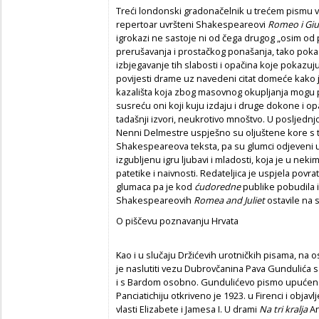
Treći londonski gradonačelnik u trećem pismu vl
repertoar uvršteni Shakespeareovi
Romeo i Giul
igrokazi ne sastoje ni od čega drugog „osim od p
prerušavanja i prostačkog ponašanja, tako poka
izbjegavanje tih slabosti i opačina koje pokazuju
povijesti drame uz navedeni citat domeće kako
kazališta
koja zbog masovnog okupljanja mogu p
susreću oni koji kuju izdaju i druge dokone i 
tadašnji izvori, neukrotivo mnoštvo. U posljednjo
Nenni Delmestre uspješno su oljuštene kore s
Shakespeareova teksta, pa su glumci odjeveni u 
izgubljenu igru ljubavi i mladosti, koja je u nek
patetike i naivnosti. Redateljica je uspjela povrat
glumaca pa je kod
ć
udoredne
publike pobudila 
Shakespeareovih
Romea and Juliet
ostavile na
O piščevu poznavanju Hrvata
Kao i u slučaju Držićevih urotničkih pisama, na 
je naslutiti vezu Dubrovčanina Pava Gundulić
i s Bardom osobno. Gundulićevo pismo upućeno 
Panciatichiju otkriveno je 1923. u Firenci i obja
vlasti Elizabete i Jamesa I. U drami
Na tri kralja
An