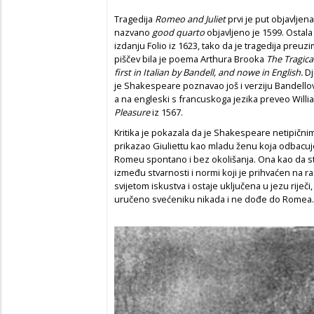
Tragedija
Romeo and Juliet
prvi je put objavljen
nazvano
good quarto
objavljeno je 1599. Ostala
izdanju Folio iz 1623, tako da je tragedija preuzi
piščev bila je poema Arthura Brooka
The Tragica
first in Italian by Bandell, and nowe in English.
Dj
je Shakespeare poznavao još i verziju Bandellove
a na engleski s francuskoga jezika preveo Willia
Pleasure
iz 1567.
Kritika je pokazala da je Shakespeare netipi
prikazao Giuliettu kao mladu ženu koja odbacuje
Romeu spontano i bez okolišanja. Ona kao da 
između stvarnosti i normi koji je prihvaćen na r
svijetom iskustva i ostaje uključena u jezu riječ
uručeno svećeniku nikada i ne dođe do Romea. I