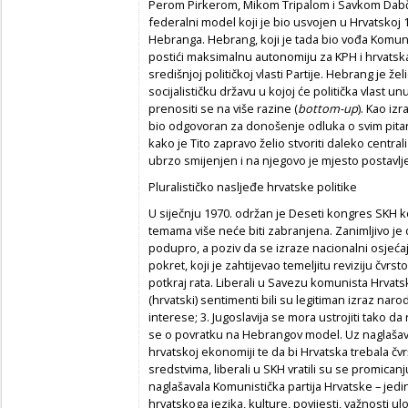
Perom Pirkerom, Mikom Tripalom i Savkom Dabčev
federalni model koji je bio usvojen u Hrvatskoj 
Hebranga. Hebrang, koji je tada bio vođa Komunis
postići maksimalnu autonomiju za KPH i hrvatsk
središnjoj političkoj vlasti Partije. Hebrang je že
socijalističku državu u kojoj će politička vlast unu
prenositi se na više razine (
bottom-up
). Kao iz
bio odgovoran za donošenje odluka o svim pitan
kako je Tito zapravo želio stvoriti daleko centraliz
ubrzo smijenjen i na njegovo je mjesto postavlje
Pluralističko nasljeđe hrvatske politike
U siječnju 1970. održan je Deseti kongres SKH ko
temama više neće biti zabranjena. Zanimljivo je 
podupro, a poziv da se izraze nacionalni osjećaj
pokret, koji je zahtijevao temeljitu reviziju čv
potkraj rata. Liberali u Savezu komunista Hrvatske
(hrvatski) sentimenti bili su legitiman izraz narod
interese; 3. Jugoslavija se mora ustrojiti tako da
se o povratku na Hebrangov model. Uz naglašavan
hrvatskoj ekonomiji te da bi Hrvatska trebala čvr
sredstvima, liberali u SKH vratili su se promicanj
naglašavala Komunistička partija Hrvatske – jed
hrvatskoga jezika, kulture, povijesti, važnosti ul