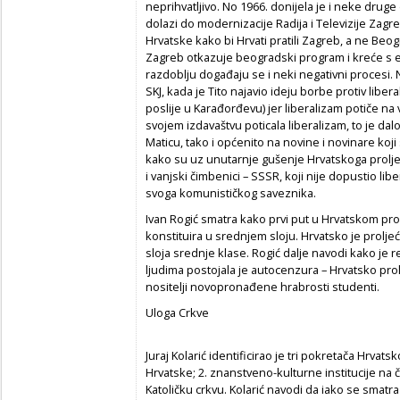
neprihvatljivo. No 1966. donijela je i neke druge
dolazi do modernizacije Radija i Televizije Zagr
Hrvatske kako bi Hrvati pratili Zagreb, a ne Beog
Zagreb otkazuje beogradski program i kreće s e
razdoblju događaju se i neki negativni procesi. 
SKJ, kada je Tito najavio ideju borbe protiv liber
poslije u Karađorđevu) jer liberalizam potiče na 
svojem izdavaštvu poticala liberalizam, to je dal
Maticu, tako i općenito na novine i novinare koji 
kako su uz unutarnje gušenje Hrvatskoga proljeća
i vanjski čimbenici – SSSR, koji nije dopustio liber
svoga komunističkog saveznika.
Ivan Rogić smatra kako prvi put u Hrvatskom pro
konstituira u srednjem sloju. Hrvatsko je prolje
sloja srednje klase. Rogić dalje navodi kako je r
ljudima postojala je autocenzura – Hrvatsko pro
nositelji novopronađene hrabrosti studenti.
Uloga Crkve
Juraj Kolarić identificirao je tri pokretača Hrvat
Hrvatske; 2. znanstveno-kulturne institucije na č
Katoličku crkvu. Kolarić navodi da iako se smatra 