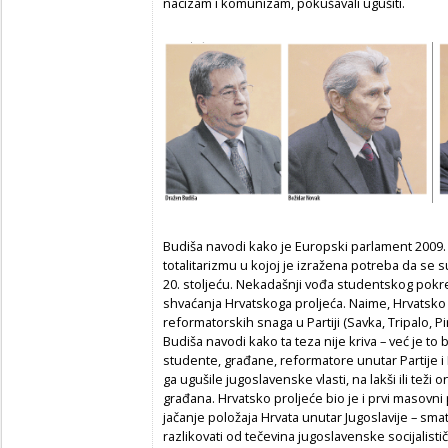
nacizam i komunizam, pokušavali ugušiti.
Budiša navodi kako je Europski parlament 2009. 
totalitarizmu u kojoj je izražena potreba da se 
20. stoljeću. Nekadašnji vođa studentskog pokr
shvaćanja Hrvatskoga proljeća. Naime, Hrvatsko
reformatorskih snaga u Partiji (Savka, Tripalo, Pi
Budiša navodi kako ta teza nije kriva – već je to 
studente, građane, reformatore unutar Partije i
ga ugušile jugoslavenske vlasti, na lakši ili teži 
građana. Hrvatsko proljeće bio je i prvi masovni
jačanje položaja Hrvata unutar Jugoslavije – sm
razlikovati od tečevina jugoslavenske socijalistič