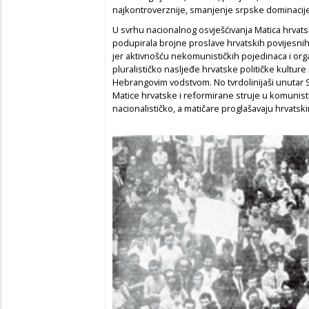
najkontroverznije, smanjenje srpske dominacije
U svrhu nacionalnog osvješćivanja Matica hrvatska
podupirala brojne proslave hrvatskih povijesnih
jer aktivnošću nekomunističkih pojedinaca i org
pluralističko nasljeđe hrvatske političke kultur
Hebrangovim vodstvom. No tvrdolinijaši unutar 
Matice hrvatske i reformirane struje u komunis
nacionalističko, a matičare proglašavaju hrvatsk