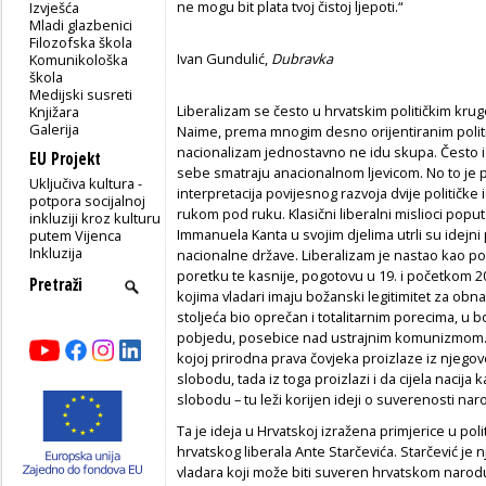
ne mogu bit plata tvoj čistoj ljepoti.“
Izvješća
Mladi glazbenici
Filozofska škola
Ivan Gundulić,
Dubravka
Komunikološka
škola
Medijski susreti
Liberalizam se često u hrvatskim političkim kru
Knjižara
Galerija
Naime, prema mnogim desno orijentiranim političa
nacionalizam jednostavno ne idu skupa. Često i s
EU Projekt
sebe smatraju anacionalnom ljevicom. No to je 
Uključiva kultura -
interpretacija povijesnog razvoja dvije političk
potpora socijalnoj
rukom pod ruku. Klasični liberalni mislioci pop
inkluziji kroz kulturu
Immanuela Kanta u svojim djelima utrli su idejni
putem Vijenca
Inkluzija
nacionalne države. Liberalizam je nastao kao po
poretku te kasnije, pogotovu u 19. i početkom 20
kojima vladari imaju božanski legitimitet za obnaš
stoljeća bio oprečan i totalitarnim porecima, u 
pobjedu, posebice nad ustrajnim komunizmom. N
kojoj prirodna prava čovjeka proizlaze iz njego
slobodu, tada iz toga proizlazi i da cijela nacij
slobodu – tu leži korijen ideji o suverenosti nar
Ta je ideja u Hrvatskoj izražena primjerice u politi
hrvatskog liberala Ante Starčevića. Starčević je
vladara koji može biti suveren hrvatskom narodu