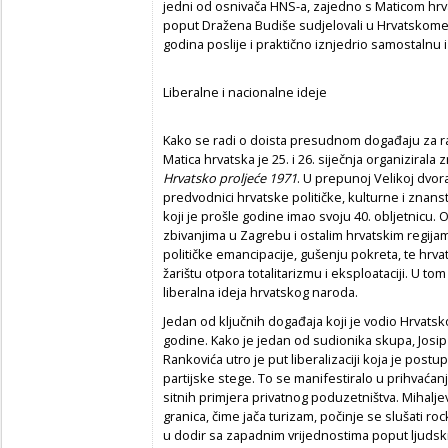
jedni od osnivača HNS-a, zajedno s Maticom hrv
poput Dražena Budiše sudjelovali u Hrvatskome 
godina poslije i praktično iznjedrio samostalnu
Liberalne i nacionalne ideje
Kako se radi o doista presudnom događaju za ra
Matica hrvatska je 25. i 26. siječnja organizirala
Hrvatsko prolje
ć
e 1971
. U prepunoj Velikoj dvora
predvodnici hrvatske političke, kulturne i znanst
koji je prošle godine imao svoju 40. obljetnicu. 
zbivanjima u Zagrebu i ostalim hrvatskim regija
političke emancipacije, gušenju pokreta, te hrvat
žarištu otpora totalitarizmu i eksploataciji. U to
liberalna ideja hrvatskog naroda.
Jedan od ključnih događaja koji je vodio Hrvats
godine. Kako je jedan od sudionika skupa, Josip
Rankovića utro je put liberalizaciji koja je post
partijske stege. To se manifestiralo u prihvaća
sitnih primjera privatnog poduzetništva. Mihalje
granica, čime jača turizam, počinje se slušati roc
u dodir sa zapadnim vrijednostima poput ljudski