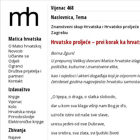
Vijenac 468
Naslovnica
,
Tema
Znanstveni skup Hrvatska i Hrvatsko proljeće 
Zagrebu
Matica hrvatska
Hrvatsko proljeće – prvi korak ka hrva
O Matici hrvatskoj
Novosti
Borna Zgurić
Učlanite se
U prepunoj Velikoj dvorani Matice hrvatske izlaga
Odjeli
Ogranci
političke, kulturne i znanstvene elite,
Društva prijatelja i
kao i svjedoci i akteri događaja koji je otporom to
partneri
Kontakt
četrdeset godina nagovijestio hrvatsku samosta
Izdavaštvo
Knjige
„O lijepa, o draga, o slatka slobodo,
Vijenac
dar u kom sva blaga višnji nam Bog je d’o,
Kolo
Hrvatska revija
uzroče istini od naše sve slave,
Prirodoslovlje
Elektroničke knjige
uresu jedini od ove Dubrave,
Zbivanja
sva srebra, sva zlata, svi ljudski životi
Najave