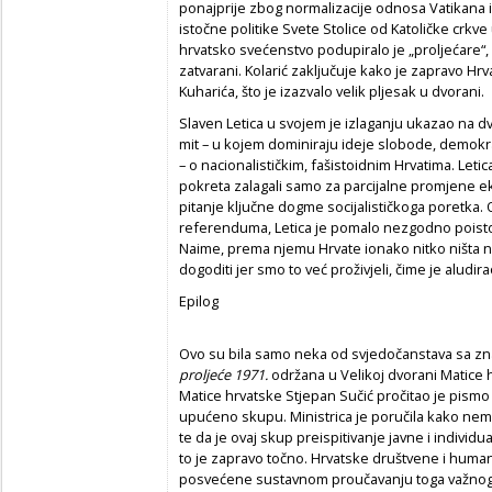
ponajprije zbog normalizacije odnosa Vatikana
istočne politike Svete Stolice od Katoličke crkve
hrvatsko svećenstvo podupiralo je „proljećare“, 
zatvarani. Kolarić zaključuje kako je zapravo Hr
Kuharića, što je izazvalo velik pljesak u dvorani.
Slaven Letica u svojem je izlaganju ukazao na dva
mit – u kojem dominiraju ideje slobode, demokra
– o nacionalističkim, fašistoidnim Hrvatima. Let
pokreta zalagali samo za parcijalne promjene e
pitanje ključne dogme socijalističkoga poretka.
referenduma, Letica je pomalo nezgodno poisto
Naime, prema njemu Hrvate ionako nitko ništa n
dogoditi jer smo to već proživjeli, čime je aludi
Epilog
Ovo su bila samo neka od svjedočanstava sa 
prolje
ć
e 1971.
održana u Velikoj dvorani Matice
Matice hrvatske Stjepan Sučić pročitao je pismo 
upućeno skupu. Ministrica je poručila kako nem
te da je ovaj skup preispitivanje javne i individu
to je zapravo točno. Hrvatske društvene i huma
posvećene sustavnom proučavanju toga važnog di