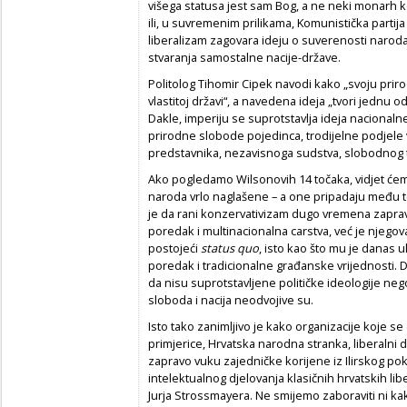
višega statusa jest sam Bog, a ne neki monarh 
ili, u suvremenim prilikama, Komunistička partija
liberalizam zagovara ideju o suverenosti narod
stvaranja samostalne nacije-države.
Politolog Tihomir Cipek navodi kako „svoju pri
vlastitoj državi“, a navedena ideja „tvori jednu 
Dakle, imperiju se suprotstavlja ideja nacionalne
prirodne slobode pojedinca, trodijelne podjele vla
predstavnika, nezavisnoga sudstva, slobodnog tr
Ako pogledamo Wilsonovih 14 točaka, vidjet će
naroda vrlo naglašene – a one pripadaju među te
je da rani konzervativizam dugo vremena zaprav
poredak i multinacionalna carstva, već je njego
postojeći
status quo
,
isto kao što mu je danas u
poredak i tradicionalne građanske vrijednosti. 
da nisu suprotstavljene političke ideologije n
sloboda i nacija neodvojive su.
Isto tako zanimljivo je kako organizacije koje 
primjerice, Hrvatska narodna stranka, liberalni d
zapravo vuku zajedničke korijene iz Ilirskog p
intelektualnog djelovanja klasičnih hrvatskih lib
Jurja Strossmayera. Ne smijemo zaboraviti ni ka