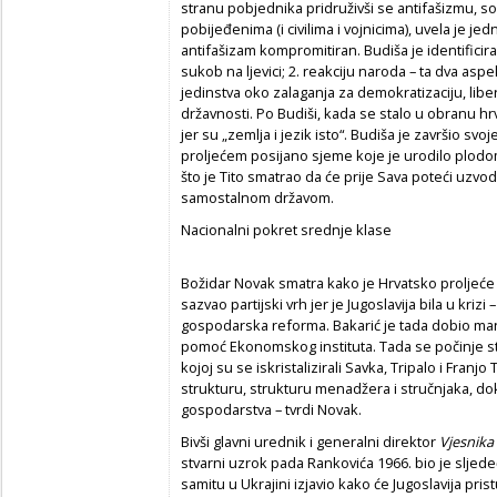
stranu pobjednika pridruživši se antifašizmu, soci
pobijeđenima (i civilima i vojnicima), uvela je jed
antifašizam kompromitiran. Budiša je identificir
sukob na ljevici; 2. reakciju naroda – ta dva as
jedinstva oko zalaganja za demokratizaciju, libe
državnosti. Po Budiši, kada se stalo u obranu hr
jer su „zemlja i jezik isto“. Budiša je završio svo
proljećem posijano sjeme koje je urodilo plodo
što je Tito smatrao da će prije Sava poteći uzvo
samostalnom državom.
Nacionalni pokret srednje klase
Božidar Novak smatra kako je Hrvatsko proljeće 
sazvao partijski vrh jer je Jugoslavija bila u kriz
gospodarska reforma. Bakarić je tada dobio ma
pomoć Ekonomskog instituta. Tada se počinje stv
kojoj su se iskristalizirali Savka, Tripalo i Fran
strukturu, strukturu menadžera i stručnjaka, dok 
gospodarstva – tvrdi Novak.
Bivši glavni urednik i generalni direktor
Vjesnika
stvarni uzrok pada Rankovića 1966. bio je sljede
samitu u Ukrajini izjavio kako će Jugoslavija pris