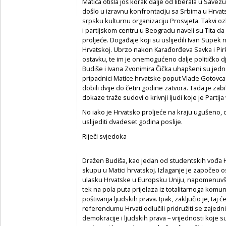
Matica otišla još korak dalje od liberala u Save
došlo u izravnu konfrontaciju sa Srbima u Hrva
srpsku kulturnu organizaciju Prosvjeta. Takvi ozb
i partijskom centru u Beogradu naveli su Tita da 
proljeće. Događaje koji su uslijedili Ivan Supek 
Hrvatskoj. Ubrzo nakon Karađorđeva Savka i Pirk
ostavku, te im je onemogućeno dalje političko 
Budiše i Ivana Zvonimira Čička uhapšeni su jednak
pripadnici Matice hrvatske poput Vlade Gotovc
dobili dvije do četiri godine zatvora. Tada je za
dokaze traže sudovi o krivnji ljudi koje je Partija
No iako je Hrvatsko proljeće na kraju ugušeno, o
uslijediti dvadeset godina poslije.
Riječi svjedoka
Dražen Budiša, kao jedan od studentskih vođa Hr
skupu u Matici hrvatskoj. Izlaganje je započeo 
ulasku Hrvatske u Europsku Uniju, napomenuvši ka
tek na pola puta prijelaza iz totalitarnoga komu
poštivanja ljudskih prava. Ipak, zaključio je, taj
referendumu Hrvati odlučili pridružiti se zajednic
demokracije i ljudskih prava – vrijednosti koje su 