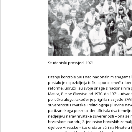
Studentski prosvjedi 1971.
Pitanje kontrole SKH nad nacionalnim snagama k
postalo je najozbiljnija točka spora između liberal
reforme, udružili su svoje snage s nacionalnim p
Matica, čije se članstvo od 1970. do 1971. udvade
političku ulogu, također je prigrlila nasljeđe Z
suverenosti Hrvatske. Politologinja Jill Irvine n
partizanskoga pokreta identificirala dva temeljna
nedjeljivu narav hrvatske suverenosti – ona se 
hrvatskom narodu; 2. jedinstvo hrvatskih zemalj
dijelove Hrvatske – što onda znači i na Hrvate u 