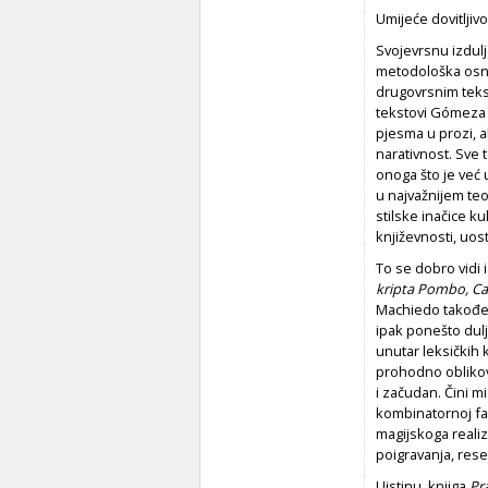
Umijeće dovitljivo
Svojevrsnu izdulj
metodološka osn
drugovrsnim teks
tekstovi Gómeza 
pjesma u prozi, ak
narativnost. Sve
onoga što je već 
u najvažnijem teo
stilske inačice k
književnosti, uo
To se dobro vidi
kripta Pombo, Ca
Machiedo također 
ipak ponešto dulj
unutar leksičkih
prohodno oblikova
i začudan. Čini m
kombinatornoj fa
magijskoga realiz
poigravanja, rese
Uistinu, knjiga
Pra