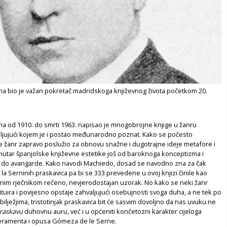
a bio je važan pokretač madridskoga književnog života početkom 20.
a od 1910. do smrti 1963. napisao je mnogobrojne knjige u žanru
aljujući kojem je i postao međunarodno poznat. Kako se počesto
je žanr zapravo poslužio za obnovu snažne i dugotrajne ideje metafore i
unutar španjolske književne estetike još od baroknoga konceptizma i
 do avangarde. Kako navodi Machiedo, dosad se navodno zna za čak
e la Serninih praskavica pa bi se 333 prevedene u ovoj knjizi činile kao
tnim rječnikom rečeno, nevjerodostajan uzorak. No kako se neki žanr
tuira i povijesno opstaje zahvaljujući osebujnosti svoga duha, a ne tek po
bilježjima, tristotinjak praskavica bit će sasvim dovoljno da nas uvuku ne
raskavu
duhovnu auru, već i u općeniti končetozni karakter cijeloga
eramenta i opusa Gómeza de le Serne.