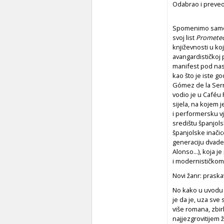
Odabrao i preveo 
Spomenimo samo d
svoj list
Promete
književnosti u ko
avangardističkoj 
manifest pod na
kao što je iste g
Gómez de la Sern
vodio je u Caféu 
sijela, na kojem 
i performersku v
središtu španjol
španjolske inačic
generaciju dvades
Alonso...), koja 
i modernističkom 
Novi žanr: praska
No kako u uvodu 
je da je, uza sve
više romana, zbir
najjezgrovitijem 