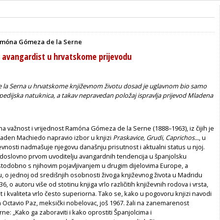
Ramóna Gómeza de la Serne
ki avangardist u hrvatskome prijevodu
la Serna u hrvatskome književnom životu dosad je uglavnom bio samo
edijska natuknica, a takav nepravedan položaj ispravlja prijevod Mladena
a važnost i vrijednost Ramóna Gómeza de la Serne (1888–1963), iz čijih je
laden Machiedo napravio izbor u knjizi
Praskavice, Grudi, Caprichos...
, u
evnosti nadmašuje njegovu današnju prisutnost i aktualni status u njoj.
o doslovno prvom uvoditelju avangardnih tendencija u španjolsku
 istodobno s njihovim pojavljivanjem u drugim dijelovima Europe, a
 o jednoj od središnjih osobnosti živoga književnog života u Madridu
6, o autoru više od stotinu knjiga vrlo različitih književnih rodova i vrsta,
st i kvaliteta vrlo često superiorna. Tako se, kako u pogovoru knjizi navodi
 Octavio Paz, meksički nobelovac, još 1967. žali na zanemarenost
e: „Kako ga zaboraviti i kako oprostiti Španjolcima i