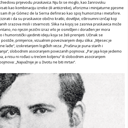
achiedovu prijevodu
praskavica
. Nju bi se moglo, kao žanrovsku
isati kao kombinaciju izreke (ili antiizreke), aforizma i minijaturne pjesme
o, sam ih je Gómez de la Serna definirao kao spoj humorizma i metafore.
rati i da su praskavice obično kratki, dovitljivi, oštroumni izričaji koji
vanih srazova misli i stvarnosti. Slika na kojoj se zasniva praskavica može
tano, no njezin jezični izraz vrlo je osmišljen i dorađen jer mora
ivo i humoristički ujediniti ideju koja se želi prenijeti. Učinak se
postiže, primjerice, vizualnim povezivanjem dviju slika: „Mjesec je
e lađe“, izokretanjem logičkih veza: „Prašina je puna starih i
hanja“, slobodnim asociranjem povezanih pojmova: „Par jaja koje jedemo
ma, a nisu ni rođaci u trećem koljenu“ ili slobodnim asociranjem
ojmova: „Najvažnije je u životu ne biti mrtav“.