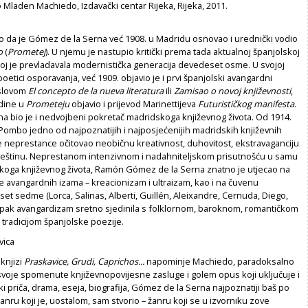
Mladen Machiedo, Izdavački centar Rijeka, Rijeka, 2011.
a je Gómez de la Serna već 1908. u Madridu osnovao i urednički vodio
o
(
Prometej
). U njemu je nastupio kritički prema tada aktualnoj španjolskoj
joj je prevladavala modernistička generacija devedeset osme. U svojoj
poetici osporavanja, već 1909. objavio je i prvi španjolski avangardni
slovom
El concepto de la nueva literatura
ili
Zamisao o novoj književnosti
,
odine u
Prometeju
objavio i prijevod Marinettijeva
Futuristi
č
kog manifesta
.
a bio je i nedvojbeni pokretač madridskoga književnog života. Od 1914.
Pombo jedno od najpoznatijih i najposjećenijih madridskih književnih
je neprestance očitovao neobičnu kreativnost, duhovitost, ekstravaganciju
ještinu. Neprestanom intenzivnom i nadahniteljskom prisutnošću u samu
skoga književnog života, Ramón Gómez de la Serna znatno je utjecao na
e avangardnih izama – kreacionizam i ultraizam, kao i na čuvenu
et sedme (Lorca, Salinas, Alberti, Guillén, Aleixandre, Cernuda, Diego,
je pak avangardizam sretno sjedinila s folklornom, baroknom, romantičkom
tradicijom španjolske poezije.
vica
knjizi
Praskavice, Grudi, Caprichos...
napominje Machiedo, paradoksalno
 svoje spomenute književnopovijesne zasluge i golem opus koji uključuje i
ki priča, drama, eseja, biografija, Gómez de la Serna najpoznatiji baš po
žanru koji je, uostalom, sam stvorio – žanru koji se u izvorniku zove