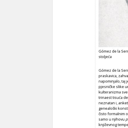
Gómez de la Sern
stoljeća
Gómez de la Sern
praskavica, zahv
napominjalo, taj 
pjesničke slike 
kulteranizma sve
trinaest tisuća d
neznatan i, anke
genealoški konsti
čisto formalnim o
samo u njihovu
p
književnog temp