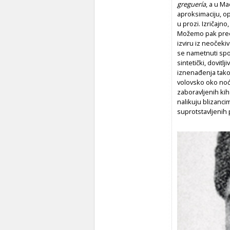
greguería
, a u M
aproksimaciju, op
u prozi. Izričajn
Možemo pak precizi
izviru iz neočeki
se nametnuti spon
sintetički, dovitlj
iznenađenja tako 
volovsko oko noćn
zaboravljenih ki
nalikuju blizanci
suprotstavljenih p