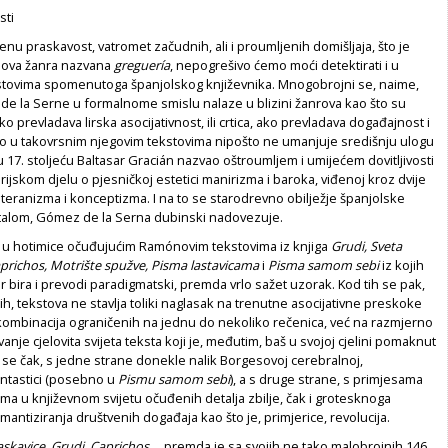
sti
enu praskavost, vatromet začudnih, ali i proumljenih domišljaja, što je
ova žanra nazvana
greguería
, nepogrešivo ćemo moći detektirati i u
tovima spomenutoga španjolskog književnika. Mnogobrojni se, naime,
de la Serne u formalnome smislu nalaze u blizini žanrova kao što su
o prevladava lirska asocijativnost, ili crtica, ako prevladava događajnost i
 to u takovrsnim njegovim tekstovima nipošto ne umanjuje središnju ulogu
u 17. stoljeću Baltasar Gracián nazvao oštroumljem i umijećem dovitljivosti
rijskom djelu o pjesničkoj estetici manirizma i baroka, viđenoj kroz dvije
ulteranizma i konceptizma. I na to se starodrevno obilježje španjolske
stalom, Gómez de la Serna dubinski nadovezuje.
 i u hotimice očuđujućim Ramónovim tekstovima iz knjiga
Grudi, Sveta
prichos, Motrište spužve, Pisma lastavicama
i
Pisma samom sebi
iz kojih
bira i prevodi paradigmatski, premda vrlo sažet uzorak. Kod tih se pak,
ih, tekstova ne stavlja toliki naglasak na trenutne asocijativne preskoke
 kombinacija ograničenih na jednu do nekoliko rečenica, već na razmjerno
nje cjelovita svijeta teksta koji je, međutim, baš u svojoj cjelini pomaknut
i se čak, s jedne strane donekle nalik Borgesovoj cerebralnoj,
ntastici (posebno u
Pismu samom sebi
), a s druge strane, s primjesama
ma u književnom svijetu očuđenih detalja zbilje, čak i grotesknoga
mantiziranja društvenih događaja kao što je, primjerice, revolucija.
skavice, Grudi, Caprichos...
, premda je sa svojih ne tako malobrojnih 146