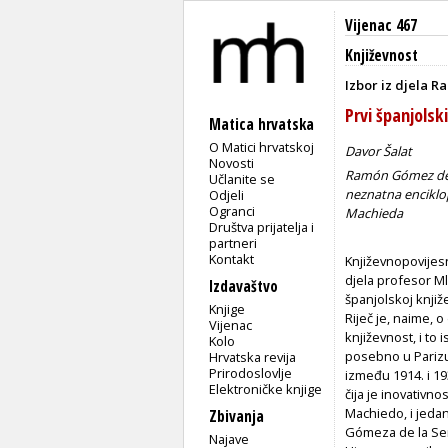
Vijenac 467
Književnost
Izbor iz djela 
Prvi španjols
Matica hrvatska
O Matici hrvatskoj
Davor Šalat
Novosti
Ramón Gómez de 
Učlanite se
neznatna enciklop
Odjeli
Ogranci
Machieda
Društva prijatelja i
partneri
Kontakt
Književnopovijesn
djela profesor M
Izdavaštvo
španjolskoj knjiž
Knjige
Riječ je, naime, 
Vijenac
književnost, i to
Kolo
posebno u Parizu,
Hrvatska revija
Prirodoslovlje
između 1914. i 193
Elektroničke knjige
čija je inovativno
Machiedo, i jedan
Zbivanja
Gómeza de la Sern
Najave