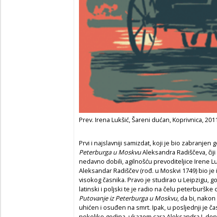
Prev. Irena Lukšić, Šareni dućan, Koprivnica, 201
Prvi i najslavniji samizdat, koji je bio zabranjen
Peterburga u Moskvu
Aleksandra Radiščeva, čiji 
nedavno dobili, agilnošću prevoditeljice Irene L
Aleksandar Radiščev (rođ. u Moskvi 1749) bio je 
visokog časnika. Pravo je studirao u Leipzigu, gov
latinski i poljski te je radio na čelu peterburšk
Putovanje iz Peterburga u Moskvu
, da bi, nakon
uhićen i osuđen na smrt. Ipak, u posljednji je č
nekoliko godina, ukazom cara Aleksandra I, dop