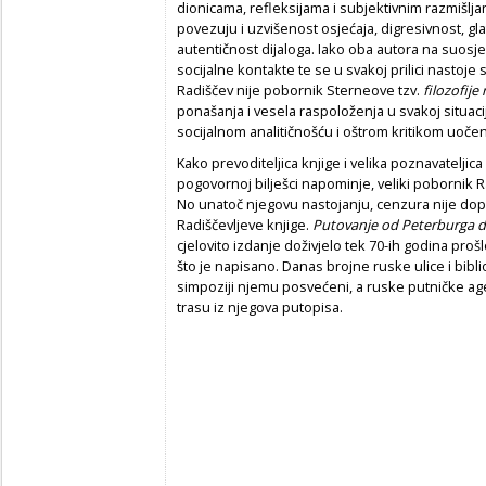
dionicama, refleksijama i subjektivnim razmišlja
povezuju i uzvišenost osjećaja, digresivnost, gla
autentičnost dijaloga. Iako oba autora na suosje
socijalne kontakte te se u svakoj prilici nastoje 
Radiščev nije pobornik Sterneove tzv.
filozofije
ponašanja i vesela raspoloženja u svakoj situacij
socijalnom analitičnošću i oštrom kritikom uoče
Kako prevoditeljica knjige i velika poznavateljica
pogovornoj bilješci napominje, veliki pobornik R
No unatoč njegovu nastojanju, cenzura nije dopu
Radiščevljeve knjige.
Putovanje od Peterburga 
cjelovito izdanje doživjelo tek 70-ih godina pro
što je napisano. Danas brojne ruske ulice i bib
simpoziji njemu posvećeni, a ruske putničke age
trasu iz njegova putopisa.