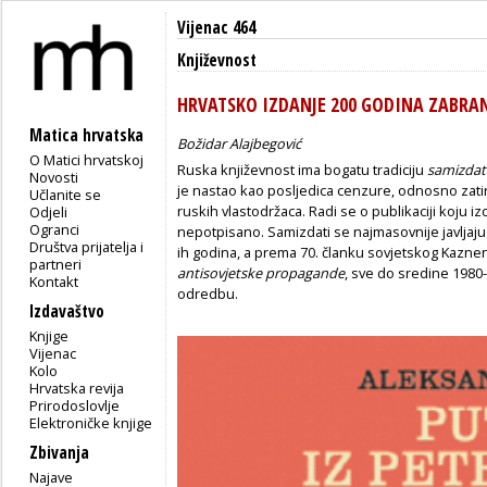
Vijenac 464
Književnost
HRVATSKO IZDANJE 200 GODINA ZABRA
Matica hrvatska
Božidar Alajbegović
O Matici hrvatskoj
Ruska književnost ima bogatu tradiciju
samizdat
Novosti
je nastao kao posljedica cenzure, odnosno zatir
Učlanite se
ruskih vlastodržaca. Radi se o publikaciji koju iz
Odjeli
Ogranci
nepotpisano. Samizdati se najmasovnije javljaj
Društva prijatelja i
ih godina, a prema 70. članku sovjetskog Kazne
partneri
antisovjetske propagande
, sve do sredine 1980
Kontakt
odredbu.
Izdavaštvo
Knjige
Vijenac
Kolo
Hrvatska revija
Prirodoslovlje
Elektroničke knjige
Zbivanja
Najave