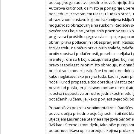
potkupljivoga sudstva, prisilno novačenje ljudi 
Autorova kritičnost, osim što je ponajprije upere
posljeduje „zatvaranjem ulaza u ljudsko srce“, 
obrazovnom sustavu koji podrazumijeva isključi
mogućnosti obrazovanja na ruskom. Radiščev se 
svećenstvu koje se „prepustilo praznovjerju, k
poglavara i proširilo njegovu vlast – pa je papa po
obrani prava potlačenih i obespravljenih; Radišče
štiti vlastelu, na račun prava nižih staleža, zal
protiv ropstva i potlačenosti, posebice seljaka i 
hranitelji, oni su ti koji utažuju našu glad, koji 
pravo raspolagati ni onim što obrađuju, ni onim š
prisilni rad iznoseći praktične i nepobitne dok
kako naglašava, ako je njiva tuđa, kao i njezini 
hoće li urod propasti, a tko obrađuje vlastitu zem
odvući od posla, jer je izravno ovisan o rezulta
ropstva i uspostavu prirodne jednakosti među 
potlačenih, u čemu je, kako povijest svjedoči, bi
Pripadništvo pokretu sentimentalizma Radiščev 
povez s očiju prirodne osjećajnosti – i bit ćeš b
utjecajem Laurencea Sternea i njegova
Sentimen
Baš kao i Sterne u tom djelu, iako piše putopisn
potpunosti lišava opisa predjela kojima prolazi 