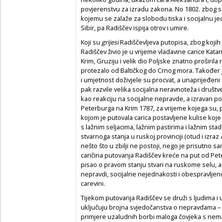
povjerenstvu za izradu zakona. No 1802. zbog s
kojemu se zalaže za slobodu tiska i socijalnu 
Sibir, pa Radiščev ispija otrov i umire.
Koji su
grijesi
Radiščevljeva putopisa, zbog koji
Radiščev živio je u vrijeme vladavine carice Katar
Krim, Gruziju i velik dio Poljske znatno proširila
protezalo od Baltičkog do Crnog mora. Također je
i umjetnost doživjele su procvat, a unaprijeđeni
pak razvile velika socijalna neravnoteža i društ
kao reakciju na socijalne nepravde, a izravan po
Peterburga na Krim 1787, za vrijeme kojega su,
kojom je putovala carica postavljene kulise koje
s lažnim seljacima, lažnim pastirima i lažnim sta
stvarnoga stanja u ruskoj provinciji (otud i izraz
nešto što u zbilji ne postoji, nego je prisutno 
caričina putovanja Radiščev kreće na put od Pe
pisao o pravom stanju stvari na ruskome selu, a 
nepravdi, socijalne nejednakosti i obespravljeno
carevini.
Tijekom putovanja Radiščev se druži s ljudima i u
uključuju brojna svjedočanstva o nepravdama – f
primjere uzaludnih borbi maloga čovjeka s nema