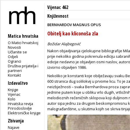
Vijenac 462
Književnost
BERNHARDOV MAGNUS OPUS
Obitelj kao kliconoša zla
Matica hrvatska
O Matici hrvatskoj
Božidar Alajbegović
Novosti
Nakon objavljivanja cjelokupne bibliografije 
Učlanite se
prije nekoliko godina pokrenula ediciju sabran
Odjeli
Ogranci
edicije nedavno je objavljen osmi naslov, autor
Društva prijatelja i
izvorno objavljen 1986.
partneri
Kontakt
Nekoliko je konstanti koje obilježavaju svaku B
600 stranica dug solilokvij u prvome licu. To je
Izdavaštvo
neizbježnosti – svaka Bernhardova proza zaprav
Knjige
jednine putem koje u obliku vrlo dugih, vrtložnih
Vijenac
melodioznih rečeničnih sklopova koji duljinom n
Kolo
autor sipa jednu za drugom beskompromisnu krit
Hrvatska revija
Prirodoslovlje
malograđanštine, u skutima kojih se skriva tinjaj
Elektroničke knjige
Zbivanja
Najave