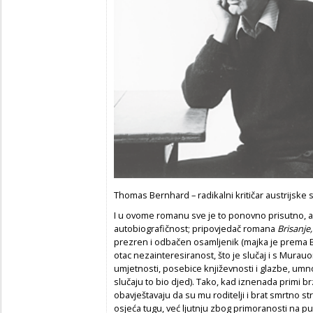
Thomas Bernhard – radikalni kritičar austrijske 
I u ovome romanu sve je to ponovno prisutno, ali
autobiografičnost; pripovjedač romana
Brisanje
prezren i odbačen osamljenik (majka je prema B
otac nezainteresiranost, što je slučaj i s Murauom
umjetnosti, posebice književnosti i glazbe, um
slučaju to bio djed). Tako, kad iznenada primi br
obavještavaju da su mu roditelji i brat smrtno s
osjeća tugu, već ljutnju zbog primoranosti na put