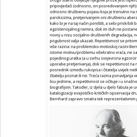
pripovjedači (odnosno, on posredovanjem njih) 
odnosno društvenu pojavu koja je trenutno na m
paroksizma, pretjerivanjem oni društvenu aberac
kako bi je na taj način poništili, a sebi priskrbi
egzistencijalnog nemira, dok im duh ne postane 
novoj u nizu socijalno-društvenih degradacija, 
pogubnost valja ukazati. Repetitivnost se prit
više razina: na problemsko-motivskoj razini Ber
istome motivu/problemu višekratno vraća, ne sa
pojedinog uratka (a u svrhu svojevrsna egzorci
uporabe pretjerivanja), dok se repetitivnost na r
posrednik između rukopisa i čitatelja uvijek netko
čitatelju poznat ili ne. Treća razina ponavljanj
licu jednine, a repetitivnost se očituje i u snaž
biografijom. Također, iz djela u djelo fabula je uv
katalogizaciji esejističko-kritičkih opservacija d
Bernhard zapravo smatra tek reprezentativnim pr