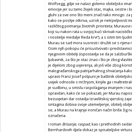
Wolfsegg, gdje se nalazi golemo obiteljsko iman
emocije jer su tamo živjeli otac, majka, sestre i bra
gluhi za sve ono što meni znači tako mnogo: za p
kako se poslije otkriva, uzrok je netrpeljivosti 
različitog poimanja životnih prioriteta; Murauovi 
koji su nakon rata u svojoj kući skrivali nacistič
i nositelje medalje Reda krvi“), a s istim tim lju
Murau se sad mora susresti i družiti se s njima n
Osim njih pokopu će prisustvovati i predstavnic
njegovom obitelji (ispostavlja se da je salzburš
ljubavnik, za što je otac znao i što je zbog vlast
je dijelom zbog uvjerenja, ali još više zbog koristi
malograđanskoga patrijarhalnog shvaćanja kako si
upravo Franz Josef potpuni je baštinik obiteljsk
uvijek odnosile s mržnjom, kinjile ga i maltretir
je sudbinu, u smislu raspolaganja imanjem i nasl
opravdan, kako će se pokazati, jer Murau napos
bezuvjetan dar ostavlja Izraelitskoj vjerskoj zaj
sintagma dobiva svoje utemeljenje, obitelj obi
se, a Murau na krajnje ironičan način briše žig n
označena.
I roman
Brisanje, raspad
, kao i prethodnih seda
Bernhardovih djela dokaz je spisateljske virtuoz