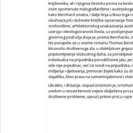
književnika, ali i njegova žestoka poriva za be
osim spomenute malograđanštine i austrijskoga na
kako Bernhard smatra, i dalje tinja u tkivu to
obuhvaća još i duhovite kritičke opservacije fotog
snobovštine, arhitektonskog unakazivanja austr
ustroja i ideologiziranosti života, uz podcjenjiv
govornog područja (koja je, prema Bernhardu, niš
No ponajviše se u ovome romanu Thomas Bernhard
kliconošu društvenoga zla, u obiteljskom gnije
pripitomljivanje slobodnog duha, za porobljavanj
indvidualca na pripadnika porodičnome jatu. Jer
više nije pojedinac, već se svodi na pripadnika,
mišljenja i djelovanja, primoran živjeti kako su d
stajalištu, lišen prava na samoinicijativnost i sl
Ukratko, i
Brisanje, raspad
cinizmom je, crnohum
uvidom u nesavršenosti svijeta obilježena proz
društvene probleme, upirući pritom prst u rupe