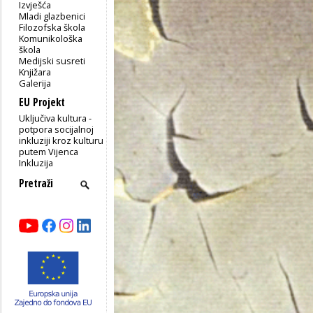
Izvješća
Mladi glazbenici
Filozofska škola
Komunikološka
škola
Medijski susreti
Knjižara
Galerija
EU Projekt
Uključiva kultura -
potpora socijalnoj
inkluziji kroz kulturu
putem Vijenca
Inkluzija