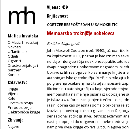
Vijenac 459
Književnost
COETZEE BESPOŠTEDAN U SAMOKRITICI
Memoarsko troknjižje nobelovca
Matica hrvatska
O Matici hrvatskoj
Božidar Alajbegović
Novosti
John Maxwell Coetzee (rođ. 1940), južnoafričk
Učlanite se
za književnost 2003, poznat je kao izniman asket
Odjeli
Ogranci
ne daje intervjue i čija nesklonost publicitetu ide
Društva prijatelja i
dvaput nagrađen Bookerovom nagradom, nijedn
partneri
Upravo iz tih razloga veliko zanimanje književne
Kontakt
autobiografskoga troknjižja. Riječ je o trilogiji 
Izdavaštvo
poigravanja očekivanjima čitatelja, napisavši za
fikcionalnu autobiografiju u kojoj vjerodostojn
Knjige
Vijenac
memoaristika naime nije pisana iz uobičajene su
Kolo
je iskaz u
Ich
-formi zamijenjen trećim licem je
Hrvatska revija
razini doima kao svjesna i pomalo prkosna relat
Prirodoslovlje
izazivanja novih upitnika u glavama znatiželjno
Elektroničke knjige
senzacionalističkoga štiva. Retrospektivnom anal
Zbivanja
nastoji doprijeti do odgovora na neke nedovolj
Najave
nam prve dvije knjige otkrivaju, tiču njegova odn