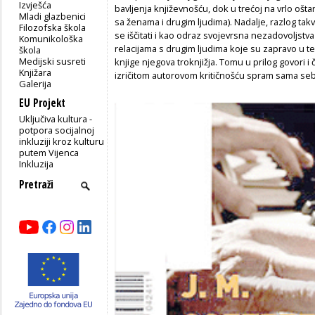
Izvješća
bavljenja književnošću, dok u trećoj na vrlo ošta
Mladi glazbenici
sa ženama i drugim ljudima). Nadalje, razlog ta
Filozofska škola
se iščitati i kao odraz svojevrsna nezadovoljstv
Komunikološka
relacijama s drugim ljudima koje su zapravo u tem
škola
Medijski susreti
knjige njegova troknjižja. Tomu u prilog govori i 
Knjižara
izričitom autorovom kritičnošću spram sama se
Galerija
EU Projekt
Uključiva kultura -
potpora socijalnoj
inkluziji kroz kulturu
putem Vijenca
Inkluzija