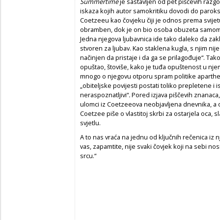
Summertime
je sastavljen od pet piščevih raz
iskaza kojih autor samokritiku dovodi do paroks
Coetzeeu kao čovjeku čiji je odnos prema svije
obramben, dok je on bio osoba obuzeta samom 
Jedna njegova ljubavnica ide tako daleko da zaklj
stvoren za ljubav. Kao staklena kugla, s njim nije
načinjen da pristaje i da ga se prilagođuje“. T
opuštao, štoviše, kako je tuđa opuštenost u njem
mnogo o njegovu otporu spram politike aparthejda 
„obiteljske povijesti postati toliko prepletene i 
neraspoznatljivi“
.
Pored izjava piščevih znanaca
ulomci iz Coetzeeova neobjavljena dnevnika, a 
Coetzee piše o vlastitoj skrbi za ostarjela oca, 
svjetlu.
A to nas vraća na jednu od ključnih rečenica iz
vas, zapamtite, nije svaki čovjek koji na sebi n
srcu.“