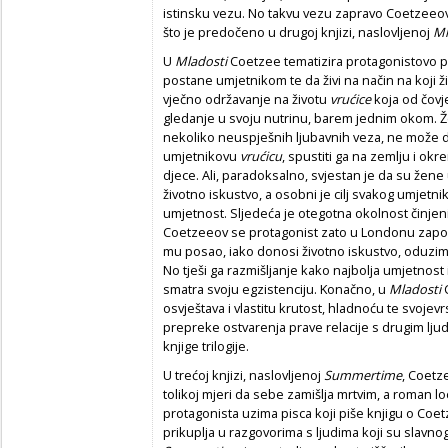
istinsku vezu. No takvu vezu zapravo Coetzeeov p
što je predočeno u drugoj knjizi, naslovljenoj
Ml
U
Mladosti
Coetzee tematizira protagonistovo p
postane umjetnikom te da živi na način na koji ži
vječno održavanje na životu
vru
ć
ice
koja od čovje
gledanje u svoju nutrinu, barem jednim okom. 
nekoliko neuspješnih ljubavnih veza, ne može do
umjetnikovu
vru
ć
icu
, spustiti ga na zemlju i okr
djece. Ali, paradoksalno, svjestan je da su že
životno iskustvo, a osobni je cilj svakog umjetni
umjetnost. Sljedeća je otegotna okolnost činjeni
Coetzeeov se protagonist zato u Londonu zapošl
mu posao, iako donosi životno iskustvo, oduzima
No tješi ga razmišljanje kako najbolja umjetnost 
smatra svoju egzistenciju. Konačno, u
Mladosti
osvještava i vlastitu krutost, hladnoću te svoje
prepreke ostvarenja prave relacije s drugim ljudi
knjige trilogije.
U trećoj knjizi, naslovljenoj
Summertime
,
Coetze
tolikoj mjeri da sebe zamišlja mrtvim, a roman lo
protagonista uzima pisca koji piše knjigu o Coetz
prikuplja u razgovorima s ljudima koji su slavno