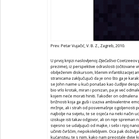
Prev. Petar Vujačić, V. B. Z., Zagreb, 2010.
U prvoj knjizi naslovljenoj
Dje
č
aštvo
Coetzeeov p
prezime), iz perspektive odraslosti (očitovane vr
obilježenim diskursom, lišenim infantilizacije) a
stranicama zaključujući da je ono što ga je kara
se John naime u kući ponašao kao ćudljivi despot 
bio vrlo krotak, miran i ponizan, pa je već odma
kojem neće morati hiniti. Također on odmalena 
brižnosti koja ga guši i izaziva ambivalentne em
mržnje, ali i strah od posvemašnje ogoljenosti
najbolje na svijetu, te se osjeća na neki način u
iziskuje isti takav odgovor, ali on nije spreman n
svjesno se udaljujući od majke, i sebi i njoj nan
učiniti čvršćim, nepokolebljivim. Oca pak doživlj
kućanstvu, te s njim, kako nam preostale dvije kn