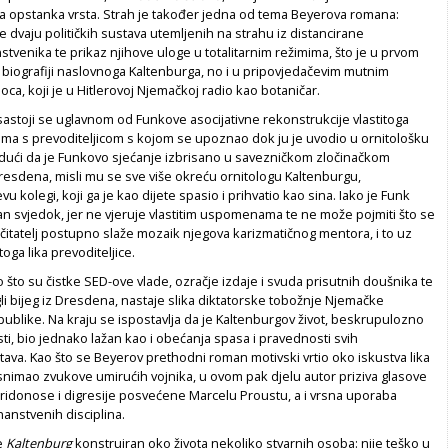
a opstanka vrsta. Strah je također jedna od tema Beyerova romana:
je dvaju političkih sustava utemljenih na strahu iz distancirane
tvenika te prikaz njihove uloge u totalitarnim režimima, što je u prvom
 biografiji naslovnoga Kaltenburga, no i u pripovjedačevim mutnim
, koji je u Hitlerovoj Njemačkoj radio kao botaničar.
astoji se uglavnom od Funkove asocijativne rekonstrukcije vlastitoga
ima s prevoditeljicom s kojom se upoznao dok ju je uvodio u ornitološku
udući da je Funkovo sjećanje izbrisano u savezničkom zločinačkom
esdena, misli mu se sve više okreću ornitologu Kaltenburgu,
 kolegi, koji ga je kao dijete spasio i prihvatio kao sina. Iako je Funk
n svjedok, jer ne vjeruje vlastitim uspomenama te ne može pojmiti što se
 čitatelj postupno slaže mozaik njegova karizmatičnog mentora, i to uz
a lika prevoditeljice.
ao što su čistke SED-ove vlade, ozračje izdaje i svuda prisutnih doušnika te
i bijeg iz Dresdena, nastaje slika diktatorske tobožnje Njemačke
blike. Na kraju se ispostavlja da je Kaltenburgov život, beskrupulozno
i, bio jednako lažan kao i obećanja spasa i pravednosti svih
ustava. Kao što se Beyerov prethodni roman motivski vrtio oko iskustva lika
 snimao zvukove umirućih vojnika, u ovom pak djelu autor priziva glasove
pridonose i digresije posvećene Marcelu Proustu, a i vrsna uporaba
anstvenih disciplina.
je
Kaltenburg
konstruiran oko života nekoliko stvarnih osoba: nije teško u