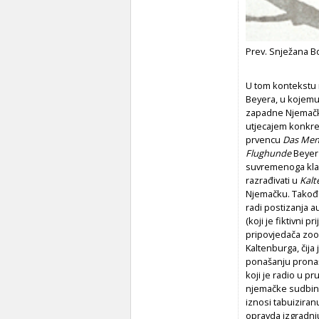
Prev. Snježana Bo
U tom kontekstu m
Beyera, u kojemu
zapadne Njemačke
utjecajem konkre
prvencu
Das Men
Flughunde
Beyer 
suvremenoga klas
razrađivati u
Kalt
Njemačku. Takođ
radi postizanja a
(koji je fiktivni
pripovjedača zoo
Kaltenburga, čija 
ponašanju pronaš
koji je radio u p
njemačke sudbine
iznosi tabuiziran
opravda izgradnj