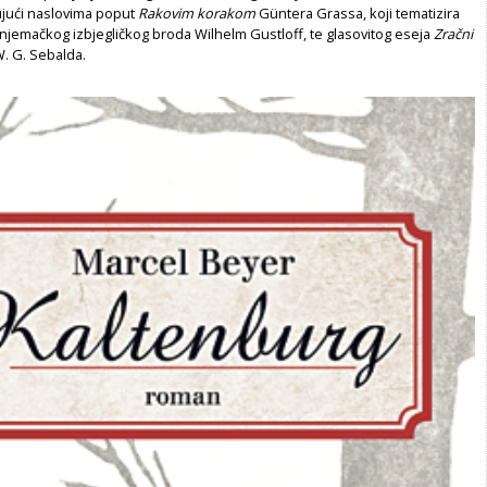
ujući naslovima poput
Rakovim korakom
Güntera Grassa, koji tematizira
njemačkog izbjegličkog broda Wilhelm Gustloff, te glasovitog eseja
Zra
č
ni
. G. Sebalda.