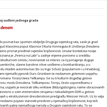
oj sudbini jednoga grada
esdenom
ski poznat kao spomen-obilježje Drugoga svjetskog rata, saski je grad
jući klasicima poput
Klaonice 5
Kurta Vonneguta ili
Uništenja Dresdena
avno priznat predmet svjetske književnosti. Unutar konteksta novije
ozvana je „Firenca na Labi“ u zadnje vrijeme ponovno u središtu
ekulturnom smislu, novonastali se interes za nj ponajprije duguje
rauenkirche, slavne barokne crkve uništene u bombardiranju, a u
du mladim autorima kao što su Ingo Schulz (popularnom i u Hrvatskoj),
emeni njemački pjesnik Durs Grünbein te nedavnom golemom uspjehu
 romana
Toranj
Uwea Tellkampa. Svi su ti kulturni događaji gotovo
vrsnu
modu
Dresdena. Tellkampovu
Tornju
, često uspoređivanu s
ima
, uspjelo je evocirati sliku enklave
Bildungsbürgera
, naime obrazovanih
neovisno o svim vremenskim strujama i nekadašnjem DDR-u gotovo
živjeli u ekskluzivnom dresdenskom predgrađu Weisser Hirsch. Uz to valja
edavno pojavio stanoviti preokret u njemačkoj književnosti, koji teži
ćivanih patnji njemačkoga naroda u Drugom svjetskom ratu. To se