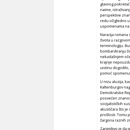
glavnog pokretač
naime, istraživan
perspektive znans
redu očigledno u
uspomenama na oca
Naracija romana s
života u razgovor
terminologiju. B
bombardiranju Dr
nekadašnjem očevu
krajnje nepouzda
uistinu dogodilo,
pomoć spomenutog
U nizu aluzija, k
Kaltenburgov nagl
Demokratske Repu
posvećen znanost
socijalističkih s
akustičara što je
prošlosti. Tomu 
žargona raznih zn
Zanimljivo je da 