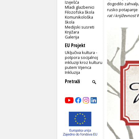
Izvješća
dogodilo zahvalj
Mladi glazbenici
rusko potapanje 
Filozofska škola
rat i književnost
W
Komunikološka
škola
Medijski susreti
Knjižara
Galerija
EU Projekt
Uključiva kultura -
potpora socijalnoj
inkluziji kroz kulturu
putem Vijenca
Inkluzija