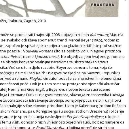
žin, Fraktura, Zagreb, 2010.
ože se promatrati i najnoviji, 2008. objavljen roman
Kaltenburg
Marcela
 se svakako odražava spomenuti trend. Marcel Beyer (1965), rodom iz
, započeo je spisateljsku karijeru kao glazbeni kritičar te pod snažnim
tne poezije i
Nouveau Romana
(što se osobito vidi u njegovu proznom
schenfleisch
, naime
Ljudsko meso
). No objavljivanjem hvaljenoga romana
se obratio konvencionalnijim narativima te ubrzo stekao status
ika. Već se u tom djelu razabire Beyerova osnovna tema, koju će
enburgu
, naime Treći Reich i njegove posljedice na Saveznu Republiku
er, već u romanu
Flughunde
autor poseže za znanstvenim elementima
utentičnosti priče. Dok je u tom romanu protagonist njemački akustičar
 prijatelj Hermanna Goeringa), u Beyerovu novom tekstu susrećemo
loga Herrmana Funka i njegova mentora, slavnoga znanstvenika Ludwiga
je životna zadaća istraživanje životinja, ponajprije ptica, ne bi li u njihovu
ao analogije s čovjekovom prirodom. Uz to je Kaltenburg (rodom Bečanin
ruskom Poznanu, pa u Königsbergu i u socijalističkom Dresdenu) i oličenje
; autor je spornih studija naslovljenih
Pet jaha
č
a apokalipse
, u kojima
u temu viših, odnosno nižih vrijednosti pojedinih ljudi, no bez namjere da
u plinskih komora, te
Praoblika straha
, u kojima određuje strah kao