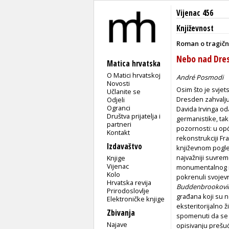
Vijenac 456
Književnost
Roman o tragičn
Nebo nad Dr
Matica hrvatska
O Matici hrvatskoj
André Posmodi
Novosti
Osim što je svjet
Učlanite se
Dresden zahvalju
Odjeli
Ogranci
Davida Irvinga od
Društva prijatelja i
germanistike, tak
partneri
pozornosti: u opć
Kontakt
rekonstrukciji F
Izdavaštvo
književnom pogle
najvažniji suvr
Knjige
Vijenac
monumentalnog
Kolo
pokrenuli svoje
Hrvatska revija
Buddenbrookov
Prirodoslovlje
građana koji su 
Elektroničke knjige
eksteritorijalno 
Zbivanja
spomenuti da se n
Najave
opisivanju prešu