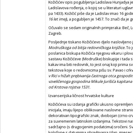
Kožičićev opis pogubljenja Ladislava Hunjadya j
Ladislavova rođenja, o kojoj se u literaturi ugl
pa 1433). Kožičić piše da je Ladislav imao 16 god
16 let imej
), a pogubljen je 1457. To znači da je
Očuvalo se sedam originalnih primjeraka: Beč, 
Zagreb.
Posljednje tiskano Kožičićevo djelo naslovljeno
Modruškoga od bitija redovni
č
koga knjižice.
To j
poslanica biskupa Kožičića njegovu vikaru i plova
sastavu Kožičićeve (Modruške) biskupije i tada s
kakav ima biti redovnik, to jest onaj koji prima 
tekstova koje o redovnicima pišu sv. Pavao i crkve
v Rici v hižah prębivanija
č
astnoga otca gospodi
vzveli
č
enoga gospodina Mikule Juriši
ć
a kapitana 
od Krstova rojstva 1531.
Izvanserijska ličnost hrvatske kulture
Kožičićeva su izdanja grafički ukusno opremljen
inicijala, imaju lijepo oblikovane naslovne stran
dekorativan tipografski znak, dvobojan (crno-crv
za suvremenim latinskim izdanjima. Tekstovi nas
sadržajno (s dragocjenim podatcima) sročeni. S
kolofone s datumima objavljivanja (dan, mjesec, 