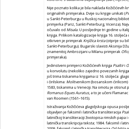
Nije poznato kolika je bila naklada Kožičićevih
originalnih primjeraka. Dvije su knjige unikati (
Ps
u Sankt-Peterburgu u Ruskoj nacionalnoj biblio
primjerka (Pariz, Sankt-Peterburg, Vicenza). Naj
očuvalo od
Misala.
U posljednje tri godine u Itali
knjiga. Prilikom katalogizacije knjiga 16. stoljeća 
otkriven je primjerak
Knjižica krsta
(otprije su bi
Sankt-Peterburgu). Bugarski slavisti Aksinija Džur
znamenitoj Ambrozijani u Milanu primjerak
Ofic
primjeraka).
Jedinstveni primjerci Kožičićevih knjiga
Psaltir
i
O
u konvolutu (nekoliko zajedno povezanih knjig
još trima tiskanima knjigama iz 16. stoljeća: glag
i ćirilskima:
Molitvenikom
(bosanskom ćirilicom)
1583, tiskanima u Veneciji. Na omotu je otisnut pl
Romanus Eques Auratus
, a to je učeni Flamanac 
van Roomen (1561–1615).
Istraživanja Kožičićeva glagoljskoga opusa posl
objavljen je faksimil i latinička transliteracija
Psal
latiničkoj transliteraciji životopisa rimskih papa i
latinička transkripcija teksta; 1984. faksimil i lati
2009. faksimil i latinička transliteracija
Od bitija 