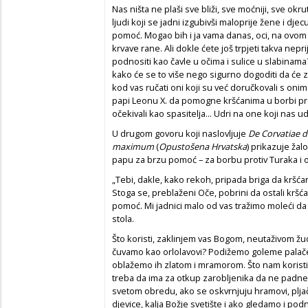
Nas ništa ne plaši sve bliži, sve moćniji, sve okrut
ljudi koji se jadni izgubivši maloprije žene i djec
pomoć. Mogao bih i ja vama danas, oci, na ovom 
krvave rane. Ali dokle ćete još trpjeti takva nepri
podnositi kao čavle u očima i sulice u slabinama?..
kako će se to više nego sigurno dogoditi da će 
kod vas ručati oni koji su već doručkovali s oni
papi Leonu X. da pomogne kršćanima u borbi pr
očekivali kao spasitelja... Udri na one koji nas ud
U drugom govoru koji naslovljuje
De Corvatiae d
maximum
(
Opustošena Hrvatska
) prikazuje žal
papu za brzu pomoć – za borbu protiv Turaka i o
„Tebi, dakle, kako rekoh, pripada briga da kršća
Stoga se, preblaženi Oče, pobrini da ostali kršća
pomoć. Mi jadnici malo od vas tražimo moleći d
stola.
Što koristi, zaklinjem vas Bogom, neutaživom žud
čuvamo kao orlolavovi? Podižemo goleme palače 
oblažemo ih zlatom i mramorom. Što nam koristi
treba da ima za otkup zarobljenika da ne padne u 
svetom obredu, ako se oskvrnjuju hramovi, plj
djevice, kalja Božje svetište i ako gledamo i po