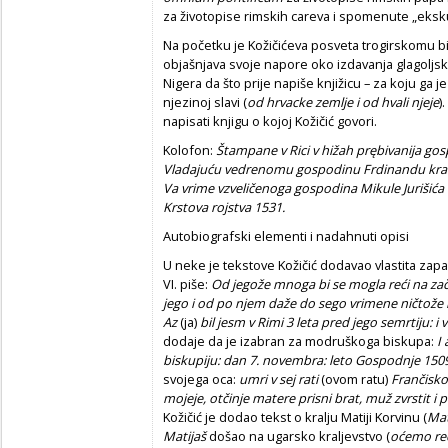
za životopise rimskih careva i spomenute „eksk
Na početku je Kožičićeva posveta trogirskomu bi
objašnjava svoje napore oko izdavanja glagoljsk
Nigera da što prije napiše knjižicu – za koju ga je
njezinoj slavi (
od hrvacke zemlje i od hvali njeje
)
napisati knjigu o kojoj Kožičić govori.
Kolofon:
Štampane v Rici v hižah prębivanija g
Vladaju
ć
u vedrenomu gospodinu Frdinandu kr
Va vrime vzveli
č
enoga gospodina Mikule Juriši
ć
a
Krstova rojstva 1531.
Autobiografski elementi i nadahnuti opisi
U neke je tekstove Kožičić dodavao vlastita za
VI. piše:
Od jegože mnoga bi se mogla re
ć
i na za
jego i od po njem daže do sego vrimene ni
č
tože
Az
(ja)
bil jesm v Rimi 3 leta pred jego semrtiju: 
dodaje da je izabran za modruškoga biskupa:
I
biskupiju: dan 7. novembra: leto Gospodnje 150
svojega oca:
umri v sej rati
(ovom ratu)
Fran
č
isko
mojeje, ot
č
inje matere prisni brat, muž zvrstit i p
Kožičić je dodao tekst o kralju Matiji Korvinu (
Mat
Matijaš
došao na ugarsko kraljevstvo (
o
ć
emo re