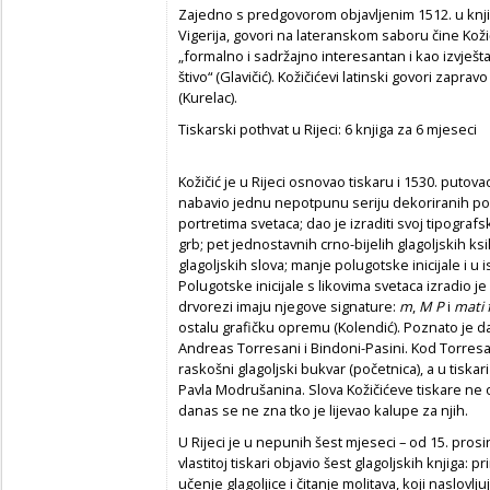
Zajedno s predgovorom objavljenim 1512. u knji
Vigerija, govori na lateranskom saboru čine Kožič
„formalno i sadržajno interesantan i kao izvješt
štivo“ (Glavičić). Kožičićevi latinski govori zap
(Kurelac).
Tiskarski pothvat u Rijeci: 6 knjiga za 6 mjeseci
Kožičić je u Rijeci osnovao tiskaru i 1530. puto
nabavio jednu nepotpunu seriju dekoriranih polu
portretima svetaca; dao je izraditi svoj tipografs
grb; pet jednostavnih crno-bijelih glagoljskih ksil
glagoljskih slova; manje polugotske inicijale i u is
Polugotske inicijale s likovima svetaca izradio je
drvorezi imaju njegove signature:
m
,
M P
i
mati f
ostalu grafičku opremu (Kolendić). Poznato je da
Andreas Torresani i Bindoni-Pasini. Kod Torresanij
raskošni glagoljski bukvar (početnica), a u tiskari
Pavla Modrušanina. Slova Kožičićeve tiskare ne 
danas se ne zna tko je lijevao kalupe za njih.
U Rijeci je u nepunih šest mjeseci – od 15. prosin
vlastitoj tiskari objavio šest glagoljskih knjiga: 
učenje glagoljice i čitanje molitava, koji naslovlju