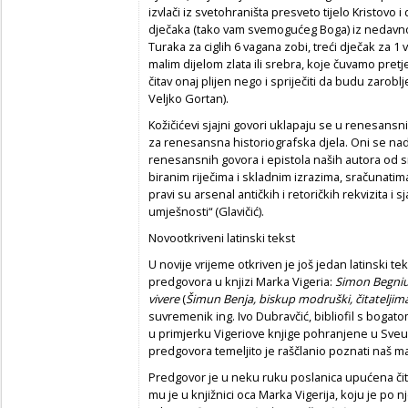
izvlači iz svetohraništa presveto tijelo Kristovo
dječaka (tako vam svemogućeg Boga) iz nedavn
Turaka za ciglih 6 vagana zobi, treći dječak za 1 
malim dijelom zlata ili srebra, koje čuvamo pret
čitav onaj plijen nego i spriječiti da budu zarobl
Veljko Gortan).
Kožičićevi sjajni govori uklapaju se u renesansn
za renesansna historiografska djela. Oni se nad
renesansnih govora i epistola naših autora od s
biranim riječima i skladnim izrazima, sračunatim
pravi su arsenal antičkih i retoričkih rekvizita i 
umješnosti“ (Glavičić).
Novootkriveni latinski tekst
U novije vrijeme otkriven je još jedan latinski t
predgovora u knjizi Marka Vigeria:
Simon Begniu
vivere
(
Šimun Benja, biskup modruški,
č
itateljim
suvremenik ing. Ivo Dubravčić, bibliofil s bogato
u primjerku Vigeriove knjige pohranjene u Sveuč
predgovora temeljito je raščlanio poznati naš mar
Predgovor je u neku ruku poslanica upućena čitat
mu je u knjižnici oca Marka Vigerija, koju je po n