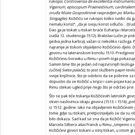
rukopis
Controversia de excellentia instrumen
Vigerium, episcopum Praenestinum, cardinalem 
oru
đ
a Muke Gospodinove raspravljen po Marku V
Sinigaglie).
Kožičiću se rukopis toliko svidio da g
nemalu korist“, „da je svoju korist odlučio... (tru
Dao ga je tiskati u tiskari braće Euharija i Marcel
izašla 12. studenoga 1512). Bratislav Lučin je po
(jedva jedna kartica), važan iz nekoliko razloga. 
najranije je tiskom objavljeno Kožičićevo djelo. 
govoru na lateranskom koncilu 1513. Predgovo
Kožičićevu boravku u Rimu i povrh toga pokazuje 
Samim time što je jedan od najizvrsnijih teolog
(u
č
itelj Svete pala
č
e)
, to jest službeni papin teol
svoje knjižnice, što je odobrio da se pobrine za 
dopustio da se Kožičić u knjizi i sam pojavi kao 
Rimu stekao ugled prije nego što je održao prvi
Što se pak tiče tiskanja Kožičićevih latinskih govo
okviri naslovnica obaju govora (1513. i 1516) „po
iz 1512. godine. Iako na objavljenim Kožičićevi
tome gdje su tiskani, pretpostavljalo se da su ob
bilo dokaza. Sad kad se zna da je Kožičić Vigerio
Marcela Silbera
alias
Franck u Rimu „smijemo s do
Kožičićevi govori tiskani u istoj tiskari, u istom g