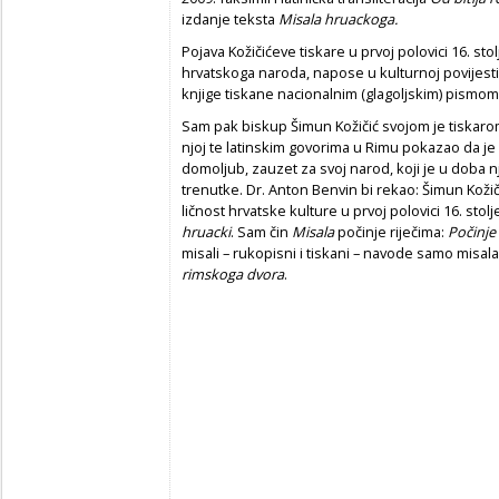
izdanje teksta
Misala hruackoga.
Pojava Kožičićeve tiskare u prvoj polovici 16. sto
hrvatskoga naroda, napose u kulturnoj povijesti 
knjige tiskane nacionalnim (glagoljskim) pismom
Sam pak biskup Šimun Kožičić svojom je tiskarom 
njoj te latinskim govorima u Rimu pokazao da je 
domoljub, zauzet za svoj narod, koji je u doba 
trenutke. Dr. Anton Benvin bi rekao: Šimun Kožič
ličnost hrvatske kulture u prvoj polovici 16. stolj
hruacki
. Sam čin
Misala
počinje riječima:
Po
č
inje
misali – rukopisni i tiskani – navode samo misal
rimskoga dvora
.