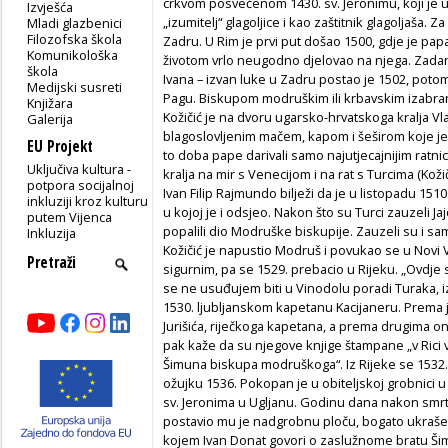
crkvom posvećenom 1430. sv. Jeronimu, koji je u
Izvješća
„izumitelj“ glagoljice i kao zaštitnik glagoljaša.
Mladi glazbenici
Filozofska škola
Zadru. U Rim je prvi put došao 1500, gdje je pa
Komunikološka
životom vrlo neugodno djelovao na njega. Zadar
škola
Ivana – izvan luke u Zadru postao je 1502, pot
Medijski susreti
Pagu. Biskupom modruškim ili krbavskim izabran 
Knjižara
Kožičić je na dvoru ugarsko-hrvatskoga kralja Vlad
Galerija
blagoslovljenim mačem, kapom i šeširom koje je kr
EU Projekt
to doba pape darivali samo najutjecajnijim ratnic
Uključiva kultura -
kralja na mir s Venecijom i na rat s Turcima (Kož
potpora socijalnoj
Ivan Filip Rajmundo bilježi da je u listopadu 1510.
inkluziji kroz kulturu
u kojoj je i odsjeo. Nakon što su Turci zauzeli Jajc
putem Vijenca
popalili dio Modruške biskupije. Zauzeli su i sa
Inkluzija
Kožičić je napustio Modruš i povukao se u Novi 
sigurnim, pa se 1529. prebacio u Rijeku. „Ovdje 
se ne usuđujem biti u Vinodolu poradi Turaka, i
1530. ljubljanskom kapetanu Kacijaneru. Prema j
Jurišića, riječkoga kapetana, a prema drugima 
pak kaže da su njegove knjige štampane „v Rici 
Šimuna biskupa modruškoga“. Iz Rijeke se 1532. 
ožujku 1536. Pokopan je u obiteljskoj grobni
sv. Jeronima u Ugljanu. Godinu dana nakon smrti
postavio mu je nadgrobnu ploču, bogato ukraše
kojem Ivan Donat govori o zaslužnome bratu 