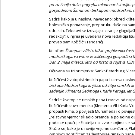
po-ru-
č
enija duše: pogręba mladenac i starijih: p
gospodinom Šimunom biskupom modruškim: na
Sadrži kako je u naslovu navedeno: obred kršten
bolesničko pomazanje, preporuku duše na samr
odraslih. Tekstovi se izdvajaju iz ranije glagoljaš
redakciji“; u njima je uvedena nova redakcija litu
proveo sam Kožičić“ (Tandarić).
Kolofon:
Štampan v Rici v hižah prębivanija
č
ast
modruškoga: va vrime vzveli
č
enoga gospodina Mi
Dan 2. maja miseca: leto od Krstova rojstva 1531
Očuvana su tri primjerka: Sankt-Peterburg, Vicen
Kožičićevi životopisi rimskih papa i careva naslov
biskupa Modruškoga knjižice od žitija rimskih arhi
sadanjih Klimenta Sedmoga i. Karla Petoga: let 
Sadrže životopise rimskih papa i careva od najsta
Kožičićevih suvremenika (Klementa VII i Karla V) i
propasti Rima, o povijesti Muhameda i o povijest
„relativno vjerno“ slijedio premda je pojedine d
podatke upućuje čitatelja na izvore kojima se sam
Služio se, kako je u novije vrijeme utvrđeno, Pla
omnium pontificum
za životopise rimskih papa 