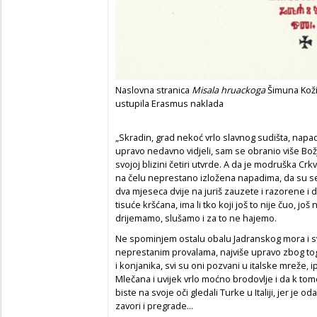
Naslovna stranica
Misala hruackoga
Šimuna Kožič
ustupila Erasmus naklada
„Skradin, grad nekoć vrlo slavnog sudišta, napad
upravo nedavno vidjeli, sam se obranio više Bo
svojoj blizini četiri utvrde. A da je modruška Cr
na čelu neprestano izložena napadima, da su se
dva mjeseca dvije na juriš zauzete i razorene i d
tisuće kršćana, ima li tko koji još to nije čuo, jo
drijemamo, slušamo i za to ne hajemo.
Ne spominjem ostalu obalu Jadranskog mora i s
neprestanim provalama, najviše upravo zbog toga 
i konjanika, svi su oni pozvani u italske mreže
Mlečana i uvijek vrlo moćno brodovlje i da k to
biste na svoje oči gledali Turke u Italiji, jer je
zavori i pregrade...