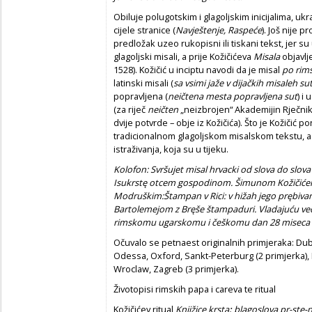
Obiluje polugotskim i glagoljskim inicijalima, uk
cijele stranice (
Navještenje, Raspe
ć
e
). Još nije p
predložak uzeo rukopisni ili tiskani tekst, jer su 
glagoljski misali, a prije Kožičićeva
Misala
objavlj
1528). Kožičić u inciptu navodi da je misal
po rims
latinski misali (
sa vsimi jaže v dija
č
kih misaleh su
popravljena (
nei
č
tena mesta popravljena sut
) i
(za riječ
nei
č
ten
„neizbrojen“ Akademijin Rječnik
dvije potvrde – obje iz Kožičića). Što je Kožičić
tradicionalnom glagoljskom misalskom tekstu, a 
istraživanja, koja su u tijeku.
Kolofon: Svršujet misal hrvacki od slova do slov
Isukrstę otcem gospodinom. Šimunom Koži
č
i
ć
e
Modruškim:Štampan v Rici: v hižah jego prębivani
Bartolemejom z Bręše štampaduri. Vladaju
ć
u ve
rimskomu ugarskomu i
č
eškomu dan 28 miseca ap
Očuvalo se petnaest originalnih primjeraka: Dub
Odessa, Oxford, Sankt-Peterburg (2 primjerka), 
Wroclaw, Zagreb (3 primjerka).
Životopisi rimskih papa i careva te ritual
Kožičićev ritual
Knjižice krsta
:
blagoslova pr-ste-n