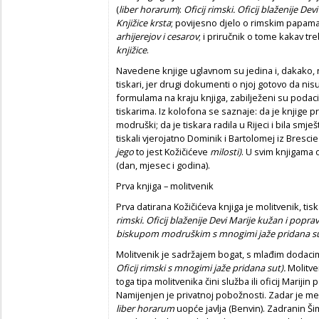
(
liber horarum
):
Oficij rimski. Oficij blaženije Dev
Knjižice krsta
; povijesno djelo o rimskim papama
arhijerejov i cesarov
; i priručnik o tome kakav tr
knjižice
.
Navedene knjige uglavnom su jedina i, dakako, n
tiskari, jer drugi dokumenti o njoj gotovo da nis
formulama na kraju knjiga, zabilježeni su podaci 
tiskarima. Iz kolofona se saznaje: da je knjige p
modruški; da je tiskara radila u Rijeci i bila smje
tiskali vjerojatno Dominik i Bartolomej iz Bresci
jego
to jest Kožičićeve
milosti)
. U svim knjigama
(dan, mjesec i godina).
Prva knjiga – molitvenik
Prva datirana Kožičićeva knjiga je molitvenik, t
rimski. Oficij blaženije Devi Marije kužan i popra
biskupom modruškim s mnogimi jaže pridana sut
Molitvenik je sadržajem bogat, s mlađim dodacima
Oficij rimski s mnogimi jaže pridana sut).
Molitve
toga tipa molitvenika čini služba ili oficij Mariji
Namijenjen je privatnoj pobožnosti. Zadar je me
liber horarum
uopće javlja (Benvin). Zadranin Ši