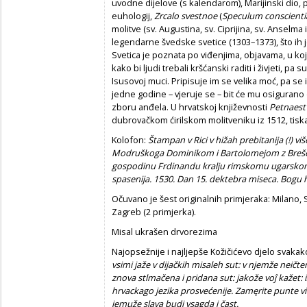
uvodne dijelove (s kalendarom), Marijinski dio, p
euhologij,
Zrcalo svestnoe
(
Speculum conscienti
molitve (sv. Augustina, sv. Ciprijina, sv. Anselma i
legendarne švedske svetice (1303–1373), što ih j
Svetica je poznata po viđenjima, objavama, u koji
kako bi ljudi trebali kršćanski raditi i živjeti, 
Isusovoj muci. Pripisuje im se velika moć, pa se 
jedne godine – vjeruje se – bit će mu osigurano
zboru anđela. U hrvatskoj književnosti
Petnaest 
dubrovačkom ćirilskom molitveniku iz 1512, tiska
Kolofon:
Štampan v Rici v hižah prebitanija (!) viš
Modruškoga Dominikom i Bartolomejom z Breše
gospodinu Frdinandu kralju rimskomu ugarsko
spasenija. 1530. Dan 15. dektebra miseca. Bogu h
Očuvano je šest originalnih primjeraka: Milano,
Zagreb (2 primjerka).
Misal ukrašen drvorezima
Najopsežnije i najljepše Kožičićevo djelo svakak
vsimi jaže v dija
č
kih misaleh sut: v njemže nei
č
te
znova stlma
č
ena i pridana sut: jakože voĵ kažet: 
hrvackago jezika prosve
ć
enije. Zamęrite punte vi
jemuže slava budi vsagda i
č
ast.