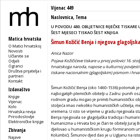
Vijenac 449
Naslovnica
,
Tema
U POVODU 480. OBLJETNICE RIJEČKE TISKARE
ŠEST MJESECI TISKAO ŠEST KNJIGA
Matica hrvatska
Šimun Kožičić Benja i njegova glagoljska
O Matici hrvatskoj
Novosti
Anica Nazor
Učlanite se
Pojava Kožičićeve tiskare u prvoj polovici 16. sto
Odjeli
Ogranci
hrvatskoga naroda, napose u kulturnoj povijesti g
Društva prijatelja i
tiskane nacionalnim (glagoljskim) pismom i hrv
partneri
Kontakt
Šimun Kožičić Benja (oko 1460–1536) potomak je j
Izdavaštvo
najbogatijih plemićkih obitelji u Zadru: punih osa
Knjige
rodnom gradu mogao je primiti humanističko obra
Vijenac
stoljeća imao nekoliko humanističkih učitelja,
Kolo
vremena. U isto se vrijeme u gradu njegovala staro
Hrvatska revija
Prirodoslovlje
Benja njegovala se glagoljaška tradicija i humani
Elektroničke knjige
humanizma u Hrvata bio je član te obitelji Juraj 
djelovao u humanističkom krugu formiranom un
Zbivanja
Kolumbić). Šimunov djed dao je u Ugljanu na is
Najave