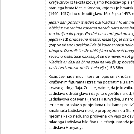
kraljevstvo
). Iz teksta izdvajamo Kožičićev opis
starijega brata Matije Korvina, kojemu je hrvatsk
(1440–1457) dao odrubiti glavu 16. ožujka 1457.
Jedan dan potom izveden bisi Vladislav 16 let imej
obi
č
aju: svezanima rukama nazad: zlatu nose halj
mu kralj malo preje. Gredet na semrt
gori nose 
Jegda
(kad)
pridoše na mesto: ideže
(gdje)
otsi
ć
i
(zapovjeđeno)
preklonil da bi kolena: rekši nekol
ubojicu. Dvornik že: iže obi
č
aj ima o
č
itovati preg
re
č
e ino neže. Sice nakažajut se iže neverni su
Vladislavu vlasi da bi ne spali na viju
(šiju):
povelje
na
č
etvrti udorac otsi
č
e belu viju
(l. 58-58v).
Kožičićev nadahnut i literaran opis smaknuća m
književnim figurama i izrazima poznatima u usmen
krvavoga događaja. Zna se, naime, da je krvnik
Ladislavu odrubi glavu i da je to ogorčilo narod, 
Ladislavova oca Ivana (Janosa) Hunyadya, u nar
jer se on proslavio pobjedama u bitkama proti
smaknuća Ladislava neki je propovjednik u Sta
riječima kako nedužno prolivena krv vapi za osve
mladoga Ladislava bilo živo u sjećanju naroda j
Ladislava Hunyadya.