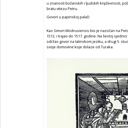
u znanosti božanskih i ljudskih književnosti, pob
bratu vitezu Petru.
Govori u papinskoj palači
Kao Simon Modrusiensis bio je nazočan na Peto
1512. i trajao do 1517. godine. Na šestoj sjednici 
održao govor na latinskom jeziku, a drugi 5. st
svoje domovine koje dolaze od Turaka.