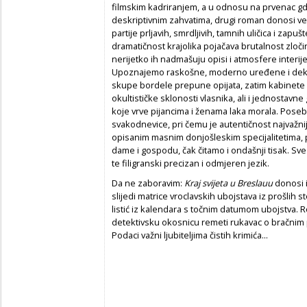
filmskim kadriranjem, a u odnosu na prvenac gd
deskriptivnim zahvatima, drugi roman donosi veće
partije prljavih, smrdljivih, tamnih uličica i zapu
dramatičnost krajolika pojačava brutalnost zločin
nerijetko ih nadmašuju opisi i atmosfere interij
Upoznajemo raskošne, moderno uređene i dekad
skupe bordele prepune opijata, zatim kabinete 
okultističke sklonosti vlasnika, ali i jednostav
koje vrve pijancima i ženama laka morala. Pose
svakodnevice, pri čemu je autentičnost najvažnij
opisanim masnim donjošleskim specijalitetima,
dame i gospodu, čak čitamo i ondašnji tisak. Sv
te filigranski precizan i odmjeren jezik.
Da ne zaboravim:
Kraj svijeta u Breslauu
donosi i
slijedi matrice vroclavskih ubojstava iz prošlih sto
listić iz kalendara s točnim datumom ubojstva. Ro
detektivsku okosnicu remeti rukavac o bračni
Podaci važni ljubiteljima čistih krimića...