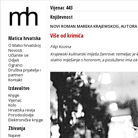
Vijenac 443
Književnost
NOVI ROMAN MAREKA KRAJEWSKOG, AUTORA 
Više od krimića
Matica hrvatska
O Matici hrvatskoj
Filip Kozina
Novosti
Krajewski kulinarski miješa žanrove: temeljac je 
Učlanite se
stalno miješanje s hororom, a posluženo ima okus
Odjeli
Ogranci
Društva prijatelja i
partneri
Kontakt
Izdavaštvo
Knjige
Vijenac
Kolo
Hrvatska revija
Prirodoslovlje
Elektroničke knjige
Zbivanja
Najave