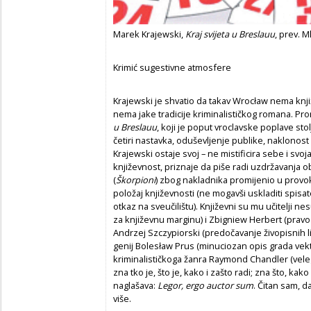
Marek Krajewski,
Kraj svijeta u Breslauu
, prev. M
Krimić sugestivne atmosfere
Krajewski je shvatio da takav Wrocław nema knji
nema jake tradicije kriminalističkog romana. Pro
u Breslauu
, koji je poput vroclavske poplave stol
četiri nastavka, oduševljenje publike, naklonost 
Krajewski ostaje svoj – ne mistificira sebe i svoja
književnost, priznaje da piše radi uzdržavanja obi
(
Škorpioni
) zbog nakladnika promijenio u provokat
položaj književnosti (ne mogavši uskladiti spisat
otkaz na sveučilištu). Književni su mu učitelji 
za književnu marginu) i Zbigniew Herbert (pravo n
Andrzej Szczypiorski (predočavanje živopisnih lik
genij Bolesław Prus (minuciozan opis grada vekt
kriminalističkoga žanra Raymond Chandler (veleg
zna tko je, što je, kako i zašto radi; zna što, kako
naglašava:
Legor, ergo auctor sum
. Čitan sam, d
više.