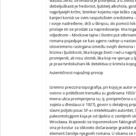
vlastitu ženu; siromašna je podrijetla, a u životu
debeljuškasti je hedonist, ljubitelj alkohola, gost
najprljavijih krčmi, šminker kojemu nije teško zapr
karijeri koristi se svim raspoloživim sredstvima 
i svoje nadređene, drži u škripcu, do pomoći lok
pristaje im se prodati za napredovanje. Ima toga
odjednom – Mockove tajne i životni put otkrivamo
romana pojavljuje se kao agens radnje u nastavku
istovremeno rastrgana između svojih demona i g
lirizma i ljudskosti, lika kojega život i rad u najp
promijenili, ali nisu slomili, lika koji ne vjeruje 
je pravi tvrdokuhani lik detektiva iz krimića kojeg
Autentičnost najvažniji princip
Iznimno precizna topografija, pri kojoj je autor 
ovisno o političkom trenutku (u godinama 1933
imena ulica promijenjena su, tj. ponijemčena u
svijeta u Breslauu
iz 1927), govori o detaljnoj pr
slavni poljski pisac SF-a i intelektualni autorite
paleontologijom koja je od djelića iz zemljinih sl
Wrocława. Krajewski se toponimskom faktografij
ona je kostur za slikovito dočaravanje gradske at
element čarolije njegovih romana. U obama se 