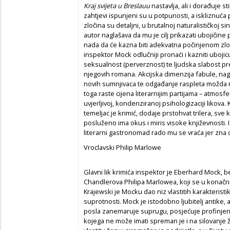
Kraj svijeta u Breslauu
nastavlja, ali i dorađuje s
zahtjevi ispunjeni su u potpunosti, a iskliznuća
zločina su detaljni, u brutalnoj naturalističkoj s
autor naglašava da mu je cilj prikazati ubojičine 
nada da će kazna biti adekvatna počinjenom zločin
inspektor Mock odlučniji pronaći i kazniti ubojicu. 
seksualnost (perverznost) te ljudska slabost pr
njegovih romana. Akcijska dimenzija fabule, nag
novih sumnjivaca te odgađanje raspleta možda n
toga raste cijena literarnijim partijama – atmos
uvjerljivoj, kondenziranoj psihologizaciji likova.
temeljac je krimić, dodaje prstohvat trilera, sve
posluženo ima okus i miris visoke književnosti
literarni gastronomad rado mu se vraća jer zna 
Vroclavski Philip Marlowe
Glavni lik krimića inspektor je Eberhard Mock, b
Chandlerova Philipa Marlowea, koji se u konačni
Krajewski je Mocku dao niz vlastitih karakterist
suprotnosti. Mock je istodobno ljubitelj antike, al
posla zanemaruje suprugu, posjećuje profinjen
kojega ne može imati spreman je i na silovanje 