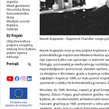
Izvješća
Mladi glazbenici
Filozofska škola
Komunikološka
škola
Medijski susreti
Knjižara
Galerija
EU Projekt
Marek Krajewski – Raymond Chandler novije polj
Uključiva kultura -
potpora socijalnoj
inkluziji kroz kulturu
Marek Krajewski novo je ime poljske književne 
putem Vijenca
prevodilačkoga majstorstva Mladena Martića upo
Inkluzija
nije svjesna koliko nas upoznaje i s autorom sa
filologiju, poznavatelj je međuratnoga razdoblja, s
nepredvidljivosti i preciznosti, vlastitim riječima
za detaljima o Wrocławu, gradu u kojem je rođen
zaljubljen i kojem je 1999, uz malu pomoć insp
spomenik u obliku hit-kriminalističkog romana
S
Wrocław, do 1945. Breslau, najveći je grad Donje
Nijemci, Židovi i Poljaci, grad velebne gotičke,
baštine, ali i modernističkih arhitektonskih biser
nacizam, grad koji je 1945. pretvoren u silnu utv
zemljom, grad u koji su nakon Potsdama preseljen