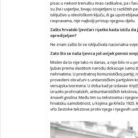
pisac u nekom trenutku imao radikalne, pa i fanat
su živi i uvjerljivi, bivaju osvijetljeni iz različit
isključivo u ideološkom ključu, ili ga upotrebljav
raspravama, nije najbolji pristup njegovu djelu.
Zašto hrvatski ljevi
č
ari rijetko kada isti
č
u da 
opredijeljen?
Ne znam zašto bi se isključivala nacionalna svije
Zato što se naša ljevica još uvijek ponosi s
Mislim da to nije tako ni danas, a nije bilo ni u p
ljubav prema vlastitom narodu dokazuje samo
nehrvatima. U predratnoj Komunističkoj partiji
provedeni obračuni s unitarističkim partijskim kr
versajska tvorevina. U doba kad je izdavao
Knji
izrazito prohrvatskih, antiunitarističkih tekstova
krvavih godina
. Među tim su tekstovima i njegov
hrvatsku samobitnost, u kojima ga Krleža 1925. kr
vrlo žestoke tekstove protiv njega i njegovih 