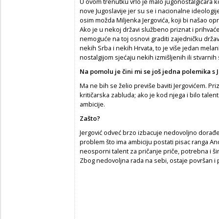
U ovom trenutku vrlo je malo jugonostalgičara k
nove Jugoslavije jer su se i nacionalne ideologij
osim možda Miljenka Jergovića, koji bi našao opra
Ako je u nekoj državi službeno priznat i prihvać
nemoguće na toj osnovi graditi zajedničku držav
nekih Srba i nekih Hrvata, to je više jedan melank
nostalgijom sjećaju nekih izmišljenih ili stvarnih 
Na pomolu je
č
ini mi se još jedna polemika s 
Ma ne bih se želio previše baviti Jergovićem. Pr
kritičarska zabluda; ako je kod njega i bilo tale
ambicije.
Zašto?
Jergović odveć brzo izbacuje nedovoljno dorađen
problem što ima ambiciju postati pisac ranga Andr
neosporni talent za pričanje priče, potrebna i šir
Zbog nedovoljna rada na sebi, ostaje površan i pli