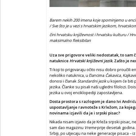
Barem nekih 200 imena koje spominjemo u enciklop
/ Sve što je u vezi s hrvatskim jezikom, hrvats
čini hrvatsku književnost i hrvatsku kulturu / Hrv
maksimalno fleksibilan
Uza sve prigovore veliki nedostatak, to sam
č
natuknice
Hrvatski književni jezik
. Zašto je n
Ti koji to prigovaraju očito nisu dobro proučili e
nekoliko natuknica, u člancima
Č
akavica
,
Kajkavi
donosi i članak
Standardni jezik
u kojem će biti 
jezika. Članke su pisali naši ugledni filolozi. D
jezika u ovoj enciklopediji zapostavljena.
Dosta prostora s razlogom je dano Ivi Andri
ć
uspostavljanje ravnoteže s Krležom, za kojeg
novinama izjavili da je i srpski pisac?
Nikada nisam izjavio da je Krleža srpski pisac, ne
sam dao magazinu
Vreme
prije desetak godina. 
Srbiji, po utjecaju na neke generacije pisaca – 