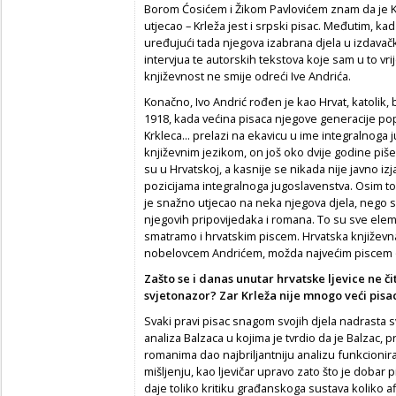
Borom Ćosićem i Žikom Pavlovićem znam da je Kr
utjecao – Krleža jest i srpski pisac. Međutim, kad 
uređujući tada njegova izabrana djela u izdava
intervjua te autorskih tekstova koje sam u to vr
književnost ne smije odreći Ive Andrića.
Konačno, Ivo Andrić rođen je kao Hrvat, katolik,
1918, kada većina pisaca njegove generacije popu
Krkleca... prelazi na ekavicu u ime integralnoga
književnim jezikom, on još oko dvije godine piše
su u Hrvatskoj, a kasnije se nikada nije javno iz
pozicijama integralnoga jugoslavenstva. Osim t
je snažno utjecao na neka njegova djela, nego se
njegovih pripovijedaka i romana. To su sve elem
smatramo i hrvatskim piscem. Hrvatska književn
nobelovcem Andrićem, možda najvećim piscem ov
Zašto se i danas unutar hrvatske ljevice ne
č
i
svjetonazor? Zar Krleža nije mnogo ve
ć
i pis
Svaki pravi pisac snagom svojih djela nadrasta s
analiza Balzaca u kojima je tvrdio da je Balzac,
romanima dao najbriljantniju analizu funkcionira
mišljenju, kao ljevičar upravo zato što je doba
daje toliko kritiku građanskoga sustava koliko af