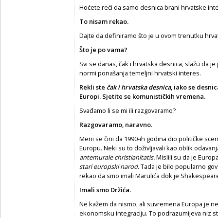
Hoćete reći da samo desnica brani hrvatske int
To nisam rekao.
Dajte da definiramo što je u ovom trenutku hrvat
Što je po vama?
Svi se danas, čak i hrvatska desnica, slažu da j
normi ponašanja temeljni hrvatski interes.
Rekli ste
č
ak i hrvatska desnica
, iako se desnic
Europi. Sjetite se komunisti
č
kih vremena.
Svađamo li se mi ili razgovaramo?
Razgovaramo, naravno.
Meni se čini da 1990-ih godina dio političke scen
Europu. Neki su to doživljavali kao oblik odavanja
antemurale christianitatis.
Mislili su da je Euro
stari europski narod
. Tada je bilo popularno gov
rekao da smo imali Marulića dok je Shakespear
Imali smo Drži
ć
a.
Ne kažem da nismo, ali suvremena Europa je nešt
ekonomsku integraciju. To podrazumijeva niz st