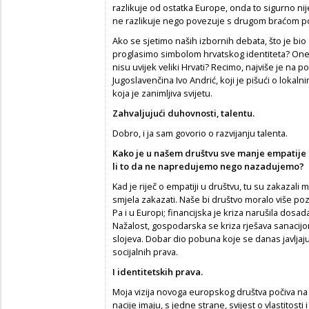
razlikuje od ostatka Europe, onda to sigurno nij
ne razlikuje nego povezuje s drugom braćom po
Ako se sjetimo naših izbornih debata, što je bio 
proglasimo simbolom hrvatskog identiteta? One k
nisu uvijek veliki Hrvati? Recimo, najviše je na p
Jugoslavenčina Ivo Andrić, koji je pišući o loka
koja je zanimljiva svijetu.
Zahvaljuju
ć
i duhovnosti, talentu.
Dobro, i ja sam govorio o razvijanju talenta.
Kako je u našem društvu sve manje empatije i
li to da ne napredujemo nego nazadujemo?
Kad je riječ o empatiji u društvu, tu su zakazali m
smjela zakazati. Naše bi društvo moralo više poz
Pa i u Europi; financijska je kriza narušila dosa
Nažalost, gospodarska se kriza rješava sanacijom
slojeva. Dobar dio pobuna koje se danas javljaju
socijalnih prava.
I identitetskih prava.
Moja vizija novoga europskog društva počiva na šv
nacije imaju, s jedne strane, svijest o vlastitosti i