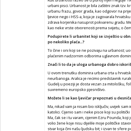
Kult urbanosti razvio se u punoj mjeri negdje 195
urbani pisci. Urbanost je bila zaštitni znak tzv. k
urbanu frazu, govor grada, kao odgovor na prij
ljevice nego i HSS-a, koja je zagovarala hrvatsku
zdrava korjenika nasuprot pokvarenu gradu. Men
kao neke vrste otvorenosti prema svijetu, o če
Podupirete li urbanitet koji se izvještio u ob
po nekoliko pla
ć
a...?
To čine i oni koji se ne pozivaju na urbanost; 
plaćenim nadzornim odborima uglavnom dominirali
Zna
č
i li to da je uloga urbanoga dobro iskor
U ovom trenutku dominira urbana crta u hrvatskoj
neurbanoga. Aralica je recimo predstavnik ruralne
Gudelj u poeziji je dosta vezan za mitološku, fol
suvremeno europsko pjesništvo.
Možete li se kao ljevi
č
ar prepoznati u desni
č
Ma, nikad vam ja nisam bio isključiv, uvijek sam im
katolici. Cijenio sam i neke pisce koji su političk
Ma, čak se i tu varam, cijenim Ezru Pounda, koji j
volio žene koje nisu dijelile moje političke stavov
stvar koja čini našu ljudsku bit; i izvan te sfere 