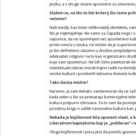
jeziku, a s druge strane apsolutno su otvorene 
Slažem se, no tko
ć
e biti kriterij što
ć
emo prih
ne
ć
emo?
Naši mediji, kao bitan oblikovatelj identiteta, 
što je najtrivijalnije. Ne samo sa Zapada nego i 
sapunice, da ne spominjem već apsolvirano lud
protiv smeća s Istoka, ne mislim da je superiorni
je što definitivno ulazimo u društvo preplavlje
adekvatan odgovor na to kao organizirano društ
koje sam spomenuo. Ne bih želio patetizirati oko 
intelektualci danas morali trajno raditi na temelji
visoke kulture i pozitivnih tekovina domaće kultu
Tako doista mislite?
Naravno. Ja sam itekako zainteresiran da se saču
kada vidim u što se pretvaraju komercijalne televi
kultura potpuno izbrisana. Za to sam da postoje 
posebnu brigu o zaštiti nacionalne kulture kao g
Nekada je književnost bila oponent vlasti, a 
Liberalnom kapitalizmu koji je „požderao“ i 
Uloga književnosti i pisca jest da pomiču grani