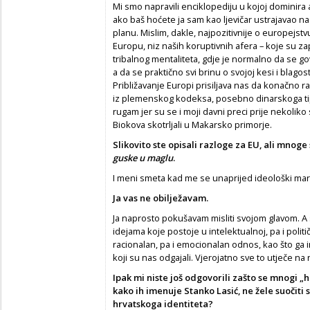
Mi smo napravili enciklopediju u kojoj dominira a
ako baš hoćete ja sam kao ljevičar ustrajavao n
planu. Mislim, dakle, najpozitivnije o europejstv
Europu, niz naših koruptivnih afera – koje su za
tribalnog mentaliteta, gdje je normalno da se go
a da se praktično svi brinu o svojoj kesi i blagost
Približavanje Europi prisiljava nas da konačno 
iz plemenskog kodeksa, posebno dinarskoga ti
rugam jer su se i moji davni preci prije nekoliko
Biokova skotrljali u Makarsko primorje.
Slikovito ste opisali razloge za EU, ali mnog
guske u maglu
.
I meni smeta kad me se unaprijed ideološki mar
Ja vas ne obilježavam.
Ja naprosto pokušavam misliti svojom glavom. A
idejama koje postoje u intelektualnoj, pa i poli
racionalan, pa i emocionalan odnos, kao što ga 
koji su nas odgajali. Vjerojatno sve to utječe na n
Ipak mi niste još odgovorili zašto se mnogi „hr
kako ih imenuje Stanko Lasi
ć
, ne žele suo
č
iti 
hrvatskoga identiteta?