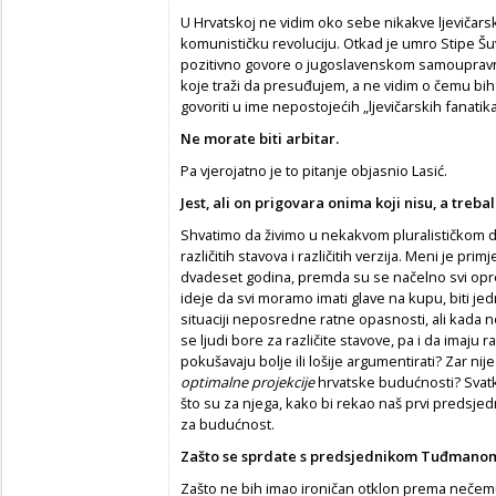
U Hrvatskoj ne vidim oko sebe nikakve ljevičars
komunističku revoluciju. Otkad je umro Stipe Šuv
pozitivno govore o jugoslavenskom samoupravnom
koje traži da presuđujem, a ne vidim o čemu bih
govoriti u ime nepostojećih „ljevičarskih fanatika
Ne morate biti arbitar.
Pa vjerojatno je to pitanje objasnio Lasić.
Jest, ali on prigovara onima koji nisu, a trebali
Shvatimo da živimo u nekakvom pluralističkom d
različitih stavova i različitih verzija. Meni je pr
dvadeset godina, premda su se načelno svi opredi
ideje da svi moramo imati glave na kupu, biti jedn
situaciji neposredne ratne opasnosti, ali kada n
se ljudi bore za različite stavove, pa i da imaju 
pokušavaju bolje ili lošije argumentirati? Zar ni
optimalne projekcije
hrvatske budućnosti? Svatko
što su za njega, kako bi rekao naš prvi predsjedn
za budućnost.
Zašto se sprdate s predsjednikom Tu
đ
mano
Zašto ne bih imao ironičan otklon prema nečem