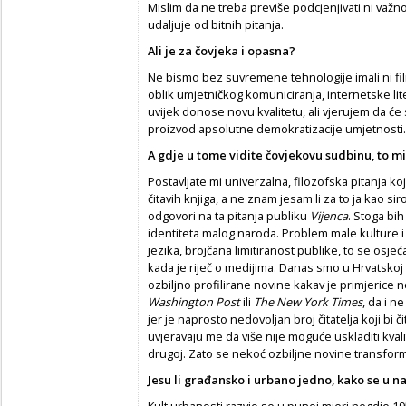
Mislim da ne treba previše podcjenjivati ni važ
udaljuje od bitnih pitanja.
Ali je za
č
ovjeka i opasna?
Ne bismo bez suvremene tehnologije imali ni film
oblik umjetničkog komuniciranja, internetske lit
uvijek donose novu kvalitetu, ali vjerujem da će
proizvod apsolutne demokratizacije umjetnosti.
A gdje u tome vidite
č
ovjekovu sudbinu, to m
Postavljate mi univerzalna, filozofska pitanja ko
čitavih knjiga, a ne znam jesam li za to ja kao si
odgovori na ta pitanja publiku
Vijenca
. Stoga bi
identiteta malog naroda. Problem male kulture i
jezika, brojčana limitiranost publike, to se osjeć
kada je riječ o medijima. Danas smo u Hrvatskoj 
ozbiljno profilirane novine kakav je primjerice
Washington Post
ili
The New York Times
, da i n
jer je naprosto nedovoljan broj čitatelja koji bi č
uvjeravaju me da više nije moguće uskladiti kvali
drugoj. Zato se nekoć ozbiljne novine transformi
Jesu li gra
đ
ansko i urbano jedno, kako se u n