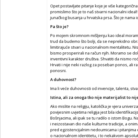
Opet postavljate pitanje koje je više kategorična
promislimo što je to naš stvarni nacionalni idea
junačkog busanja u hrvatska prsa. Što je nama i
Pa što je?
Po mojem skromnom mišljenju kao ideal moramo 
trud da budemo što bolji, da se neprekidno o
limitirajuće stvari u nacionalnom mentalitetu. N
bismo prosperirali na račun njih. Moramo se doka
inventivni karakter društva. Shvatiti da nismo r
Hrvati i nije neki razlog za poseban ponos, ali
ponosni.
A duhovnost?
Ima li veće duhovnosti od invencije, talenta, st
Istina, ali za onoga tko nije materijalist to ni
Ako mislite na religiju, katolička je vjera univer
povijesnim uvjetima religija jest bila identifikac
Bošnjacima, ali ipak se tu radilo o istom Bogu. N
i neizostavan dio naše kulturne tradicije, a onima
pred egzistencijalnim nedoumicama i pitanjima o
o nacionalnom identitetu, i to nekakvom apsolu