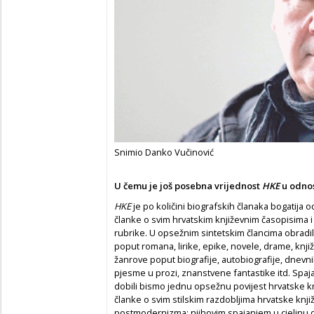
Snimio Danko Vučinović
U
č
emu je još posebna vrijednost
HKE
u odnos
HKE
je po količini biografskih članaka bogatija o
članke o svim hrvatskim književnim časopisima i
rubrike. U opsežnim sintetskim člancima obradil
poput romana, lirike, epike, novele, drame, knji
žanrove poput biografije, autobiografije, dnevnik
pjesme u prozi, znanstvene fantastike itd. Spaj
dobili bismo jednu opsežnu povijest hrvatske 
članke o svim stilskim razdobljima hrvatske knji
postmodernizma; njihovim spajanjem u cjelinu dob