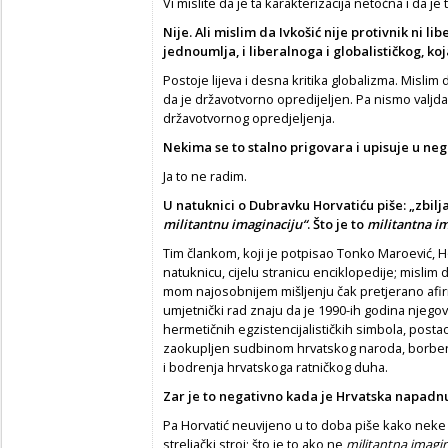
Vi mislite da je ta karakterizacija netočna i da 
Nije. Ali mislim da Ivkoši
ć
nije protivnik ni li
jednoumlja, i liberalnoga i globalisti
č
kog, ko
Postoje lijeva i desna kritika globalizma. Mislim 
da je državotvorno opredijeljen. Pa nismo valjda 
državotvornog opredjeljenja.
Nekima se to stalno prigovara i upisuje u neg
Ja to ne radim.
U natuknici o Dubravku Horvati
ć
u piše: „zbi
militantnu imaginaciju“
. Što je to
militantna im
Tim člankom, koji je potpisao Tonko Maroević, Ho
natuknicu, cijelu stranicu enciklopedije; mislim 
mom najosobnijem mišljenju čak pretjerano afirmat
umjetnički rad znaju da je 1990-ih godina njegov 
hermetičnih egzistencijalističkih simbola, posta
zaokupljen sudbinom hrvatskog naroda, borben, pa
i bodrenja hrvatskoga ratničkog duha.
Zar je to negativno kada je Hrvatska napadn
Pa Horvatić neuvijeno u to doba piše kako neke h
streljački stroj; što je to ako ne
militantna imagin