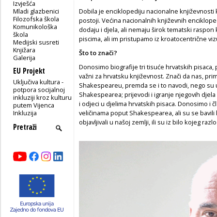
Izvješća
Mladi glazbenici
Dobila je enciklopediju nacionalne književnosti 
Filozofska škola
postoji. Većina nacionalnih književnih enciklope
Komunikološka
dodaju i djela, ali nemaju širok tematski raspon
škola
piscima, ali im pristupamo iz kroatocentrične viz
Medijski susreti
Knjižara
Što to zna
č
i?
Galerija
Donosimo biografije tri tisuće hrvatskih pisaca,
EU Projekt
važni za hrvatsku književnost. Znači da nas, pri
Uključiva kultura -
Shakespeareu, premda se i to navodi, nego su 
potpora socijalnoj
Shakespearea; prijevodi i igranje njegovih djel
inkluziji kroz kulturu
i odjeci u djelima hrvatskih pisaca. Donosimo i 
putem Vijenca
Inkluzija
veličinama poput Shakespearea, ali su se bavili 
objavljivali u našoj zemlji, ili su iz bilo kojeg raz