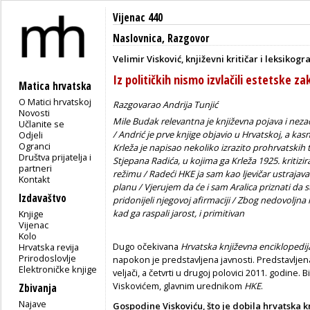
Vijenac 440
Naslovnica
,
Razgovor
Velimir Visković, književni kritičar i leksikogr
Iz političkih nismo izvlačili estetske za
Matica hrvatska
O Matici hrvatskoj
Razgovarao Andrija Tunjić
Novosti
Mile Budak relevantna je književna pojava i nezao
Učlanite se
/ Andrić je prve knjige objavio u Hrvatskoj, a kasni
Odjeli
Ogranci
Krleža je napisao nekoliko izrazito prohrvatskih 
Društva prijatelja i
Stjepana Radića, u kojima ga Krleža 1925. kriti
partneri
režimu / Radeći HKE ja sam kao ljevičar ustraja
Kontakt
planu / Vjerujem da će i sam Aralica priznati da 
Izdavaštvo
pridonijeli njegovoj afirmaciji / Zbog nedovoljna r
kad ga raspali jarost, i primitivan
Knjige
Vijenac
Kolo
Dugo očekivana
Hrvatska književna enciklopedij
Hrvatska revija
Prirodoslovlje
napokon je predstavljena javnosti. Predstavljena 
Elektroničke knjige
veljači, a četvrti u drugoj polovici 2011. godine.
Viskovićem, glavnim urednikom
HKE
.
Zbivanja
Najave
Gospodine Viskovi
ć
u, što je dobila hrvatska 