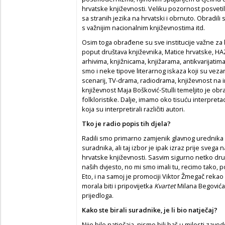
hrvatske književnosti. Veliku pozornost posvetil
sa stranih jezika na hrvatski i obrnuto. Obradili
s važnijim nacionalnim književnostima itd.
Osim toga obrađene su sve institucije važne za h
poput društava književnika, Matice hrvatske, HAZU
arhivima, knjižnicama, knjižarama, antikvarijatima
smo i neke tipove literarnog iskaza koji su vezan
scenarij, TV-drama, radiodrama, književnost na i
književnost Maja Bošković-Stulli temeljito je ob
folkloristike. Dalje, imamo oko tisuću interpretac
koja su interpretirali različiti autori.
Tko je radio popis tih djela?
Radili smo primarno zamjenik glavnog urednika Z
suradnika, ali taj izbor je ipak izraz prije sve
hrvatske književnosti. Sasvim sigurno netko drug
naših dvjesto, no mi smo imali tu, recimo tako, p
Eto, i na samoj je promociji Viktor Žmegač rekao
morala biti i pripovijetka
Kvartet
Milana Begovića.
prijedloga.
Kako ste birali suradnike, je li bio natje
č
aj?
Nije bilo natječaja, nismo bili baš u milosti zav