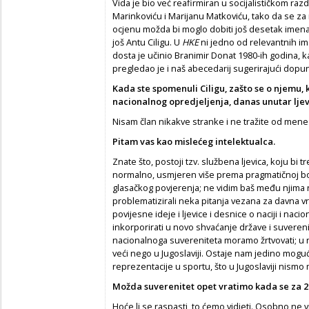
Vida je bio već reafirmiran u socijalističkom raz
Marinkoviću i Marijanu Matkoviću, tako da se za n
ocjenu možda bi moglo dobiti još desetak imena
još Antu Ciligu. U
HKE
ni jedno od relevantnih im
dosta je učinio Branimir Donat 1980-ih godina, k
pregledao je i naš abecedarij sugerirajući dopu
Kada ste spomenuli Ciligu, zašto se o njemu, k
nacionalnog opredjeljenja, danas unutar lje
Nisam član nikakve stranke i ne tražite od mene
Pitam vas kao misle
ć
eg intelektualca.
Znate što, postoji tzv. službena ljevica, koju bi t
normalno, usmjeren više prema pragmatičnoj bor
glasačkog povjerenja; ne vidim baš među njima n
problematizirali neka pitanja vezana za davna v
povijesne ideje i ljevice i desnice o naciji i naci
inkorporirati u novo shvaćanje države i suvereni
nacionalnoga suvereniteta moramo žrtvovati; u n
veći nego u Jugoslaviji. Ostaje nam jedino mog
reprezentacije u sportu, što u Jugoslaviji nismo 
Možda suverenitet opet vratimo kada se za 
Hoće li se raspasti, to ćemo vidjeti. Osobno n