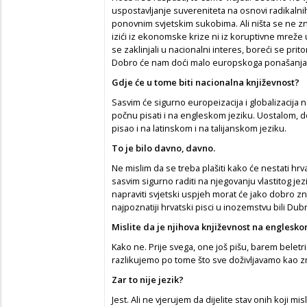
uspostavljanje suvereniteta na osnovi radikalnih 
ponovnim svjetskim sukobima. Ali ništa se ne 
izići iz ekonomske krize ni iz koruptivne mreže 
se zaklinjali u nacionalni interes, boreći se prito
Dobro će nam doći malo europskoga ponašanja
Gdje
ć
e u tome biti nacionalna književnost?
Sasvim će sigurno europeizacija i globalizacija n
počnu pisati i na engleskom jeziku. Uostalom, d
pisao i na latinskom i na talijanskom jeziku.
To je bilo davno, davno.
Ne mislim da se treba plašiti kako će nestati hrva
sasvim sigurno raditi na njegovanju vlastitog jezika 
napraviti svjetski uspjeh morat će jako dobro zna
najpoznatiji hrvatski pisci u inozemstvu bili Dub
Mislite da je njihova književnost na englesk
Kako ne. Prije svega, one još pišu, barem belet
razlikujemo po tome što sve doživljavamo kao z
Zar to nije jezik?
Jest. Ali ne vjerujem da dijelite stav onih koji m