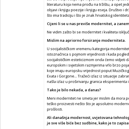
literaturu koja nema prođu na tržištu, a opet j
objavi i knjigu poezije i knjigu eseja. Društvo i
što ima tradiciju i što je znak hrvatskog identiteta
Cijeni li se u nas previše modernitet, a zane
Ne vidim zašto bi se modernitet i kvaliteta isključi
Mislim na apriorno forsiranje moderniteta.
U socijalističkom vremenu kategorija modernitet
istoznačnica s pojmom vrijednosti i kada pogle
socijalističkim esteticizmom onda ćemo vidjeti 
europskim i svjetskim razmjerima vrlo brzo poja
koje imaju europsku vrijednost poput Muzičkog 
Exata i Gorgone... Tražeći izlaz iz situacije zabra
našla izlaz u proširivanju granica eksperimenta 
Tako je bilo nekada, a danas?
Meni modernitet ne smeta jer mislim da mora post
teško proizvesti nešto što je apsolutno moderno
prošlosti.
Ali današnja modernost, uvjetovana tehnolo
je sve više bi
ć
e bez sudbine, kako je to zapi