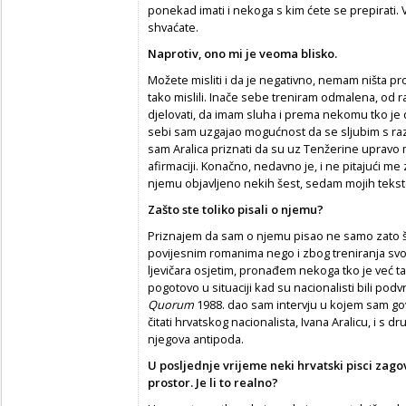
ponekad imati i nekoga s kim ćete se prepirati.
shvaćate.
Naprotiv, ono mi je veoma blisko.
Možete misliti i da je negativno, nemam ništa proti
tako mislili. Inače sebe treniram odmalena, od
djelovati, da imam sluha i prema nekomu tko je
sebi sam uzgajao mogućnost da se sljubim s razl
sam Aralica priznati da su uz Tenžerine upravo mo
afirmaciji. Konačno, nedavno je, i ne pitajući m
njemu objavljeno nekih šest, sedam mojih tekstov
Zašto ste toliko pisali o njemu?
Priznajem da sam o njemu pisao ne samo zato št
povijesnim romanima nego i zbog treniranja svo
ljevičara osjetim, pronađem nekoga tko je već ta
pogotovo u situaciji kad su nacionalisti bili podv
Quorum
1988. dao sam intervju u kojem sam g
čitati hrvatskog nacionalista, Ivana Aralicu, i s
njegova antipoda.
U posljednje vrijeme neki hrvatski pisci zag
prostor. Je li to realno?