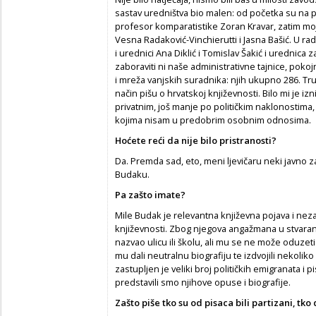
sastav uredništva bio malen: od početka su na p
profesor komparatistike Zoran Kravar, zatim mo
Vesna Radaković-Vinchierutti i Jasna Bašić. U ra
i urednici Ana Diklić i Tomislav Šakić i urednica z
zaboraviti ni naše administrativne tajnice, pokoj
i mreža vanjskih suradnika: njih ukupno 286. Trud
način pišu o hrvatskoj književnosti. Bilo mi je i
privatnim, još manje po političkim naklonostim
kojima nisam u predobrim osobnim odnosima.
Ho
ć
ete re
ć
i da nije bilo pristranosti?
Da. Premda sad, eto, meni ljevičaru neki javno z
Budaku.
Pa zašto imate?
Mile Budak je relevantna književna pojava i neza
književnosti. Zbog njegova angažmana u stvara
nazvao ulicu ili školu, ali mu se ne može oduzet
mu dali neutralnu biografiju te izdvojili nekoliko 
zastupljen je veliki broj političkih emigranata i p
predstavili smo njihove opuse i biografije.
Zašto piše tko su od pisaca bili partizani, tk