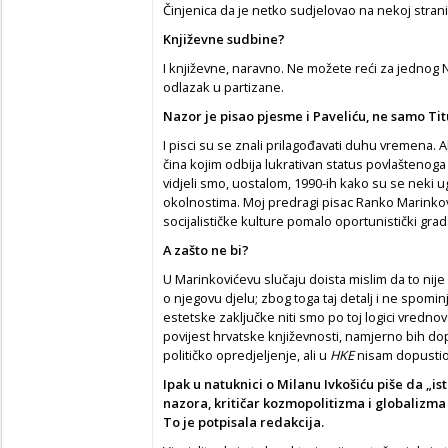
Činjenica da je netko sudjelovao na nekoj strani
Književne sudbine?
I književne, naravno. Ne možete reći za jednog Na
odlazak u partizane.
Nazor je pisao pjesme i Paveli
ć
u, ne samo Tit
I pisci su se znali prilagođavati duhu vremena. 
čina kojim odbija lukrativan status povlaštenoga
vidjeli smo, uostalom, 1990-ih kako su se neki u
okolnostima. Moj predragi pisac Ranko Marinkov
socijalističke kulture pomalo oportunistički gra
A zašto ne bi?
U Marinkovićevu slučaju doista mislim da to nije 
o njegovu djelu; zbog toga taj detalj i ne spominj
estetske zaključke niti smo po toj logici vredno
povijest hrvatske književnosti, namjerno bih do
političko opredjeljenje, ali u
HKE
nisam dopustio 
Ipak u natuknici o Milanu Ivkoši
ć
u piše da „is
nazora, kriti
č
ar kozmopolitizma i globalizma 
To je potpisala redakcija.