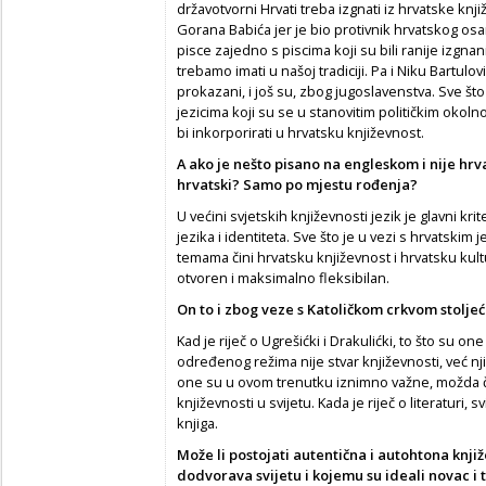
državotvorni Hrvati treba izgnati iz hrvatske knji
Gorana Babića jer je bio protivnik hrvatskog osa
pisce zajedno s piscima koji su bili ranije izgna
trebamo imati u našoj tradiciji. Pa i Niku Bartulović
prokazani, i još su, zbog jugoslavenstva. Sve št
jezicima koji su se u stanovitim političkim okol
bi inkorporirati u hrvatsku književnost.
A ako je nešto pisano na engleskom i nije hr
hrvatski? Samo po mjestu ro
đ
enja?
U većini svjetskih književnosti jezik je glavni kri
jezika i identiteta. Sve što je u vezi s hrvatski
temama čini hrvatsku književnost i hrvatsku kultu
otvoren i maksimalno fleksibilan.
On to i zbog veze s Katoli
č
kom crkvom stolje
ć
Kad je riječ o Ugrešićki i Drakulićki, to što su 
određenog režima nije stvar književnosti, već nj
one su u ovom trenutku iznimno važne, možda č
književnosti u svijetu. Kada je riječ o literaturi,
knjiga.
Može li postojati autenti
č
na i autohtona knjiž
dodvorava svijetu i kojemu su ideali novac i 