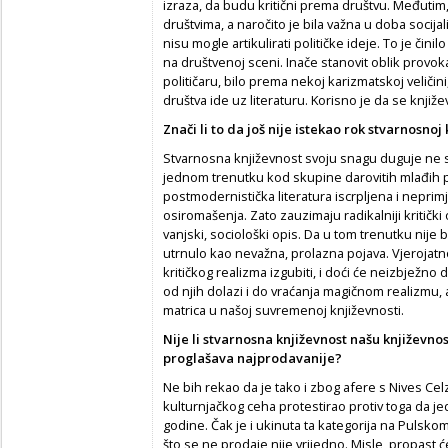
izraza, da budu kritični prema društvu. Međutim, 
društvima, a naročito je bila važna u doba socij
nisu mogle artikulirati političke ideje. To je čin
na društvenoj sceni. Inače stanovit oblik provok
političaru, bilo prema nekoj karizmatskoj veliči
društva ide uz literaturu. Korisno je da se knjiže
Zna
č
i li to da još nije istekao rok stvarnosnoj
Stvarnosna književnost svoju snagu duguje ne sa
jednom trenutku kod skupine darovitih mlađih pisa
postmodernistička literatura iscrpljena i nepri
osiromašenja. Zato zauzimaju radikalniji kritički
vanjski, sociološki opis. Da u tom trenutku nije 
utrnulo kao nevažna, prolazna pojava. Vjerojat
kritičkog realizma izgubiti, i doći će neizbježno
od njih dolazi i do vraćanja magičnom realizmu, a
matrica u našoj suvremenoj književnosti.
Nije li stvarnosna književnost našu književnos
proglašava najprodavanije?
Ne bih rekao da je tako i zbog afere s Nives Celzij
kulturnjačkog ceha protestirao protiv toga da j
godine. Čak je i ukinuta ta kategorija na Pulsk
što se ne prodaje nije vrijedno. Misle, propast