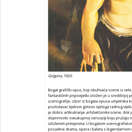
Golgota
, 1920.
Bogat grafički opus, koji obuhvaća scene iz veleg
fantastičnih pripovijetki izložen je u središnjoj pr
scenografije, izbor iz bogata opusa umjetnika k
poslodavac tijekom gotovo cijeloga radnog vijek
je dobro artikuliranje
arhitektonike
scene, dok j
doprinosilo sveukupnoj senzaciji koju pružaju n
izloženim primjerima. U bogatom scenografsko
pozadine drama, opera i baleta s legendarnom 