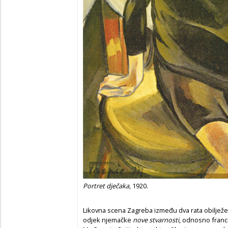
Portret dje
č
aka
, 1920.
Likovna scena Zagreba između dva rata obiljež
odjek njemačke
nove stvarnosti
, odnosno fran