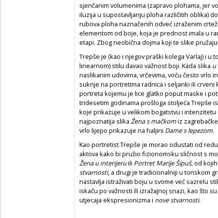
sjenčanim volumenima (zapravo plohama, jer vo
iluzija u supostavljanju ploha različitih oblika) 
rubova ploha naznačenih odveć izraženim crtežom,
elementom od boje, koja je prednost imala u rani
etapi. Zbog neobična dojma koji te slike pružaju t
Trepše je (kao i njegov praški kolega Varlaj) i u 
linearnom) stilu davao važnost boji. Kada slika
u
naslikanim udovima, vrčevima, voću često vrlo in
suknje na portretima radnica i seljanki ili crveni 
portreta kojemu je lice glatko poput maske i po
tridesetim godinama prošloga stoljeća Trepše i
koje prikazuje u velikom bogatstvu i intenzitetu u
najpoznatija slika
Žena s ma
č
kom
iz zagrebačke 
vrlo lijepo prikazuje na haljini
Dame s lepezom
.
Kao portretist Trepše je morao odustati od redukc
aktova kako bi pružio fizionomsku sličnost s mod
Žena u interijeru
ili
Portret Marije Šipuš
, od koji
stvarnosti
, a drugi je tradicionalniji u tonskom
nastavlja istraživati boju u svome već sazrelu sti
iskaču po važnosti ili izražajnoj snazi, kao što s
utjecaja ekspresionizma i
nove stvarnosti
.