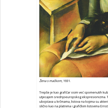
Žena s ma
č
kom
, 1931.
Trepše je kao grafičar osim već spomenutih kub
utjecajem srednjoeuropskog ekspresionizma. To 
ubojstava u krčmama, listova na kojima su akte
slično kao na platnima i grafičkim listovima Ern