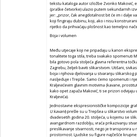
tekstu kataloga autor izložbe Zvonko Maković, e
(praške četvorke) ulazio putem sekundarnih izv
jer: „prizor, čak anegdotalnost bit će im i dalje va
koji fingiraju dubinu, koji, ako i nisu konstruira
rijetko da prihvaćaju plošnost kao temeljno načel
Boja i volumen
Među utjecaje koji ne pripadaju u kanon ekspre
tonalitete toga stila, treba svakako spomenuti M
bila gotovo pola stoljeća glavna referentna točka
Zagrebu, željeli baviti slikarstvom. Utišani, sivk
boja i njihova djelovanja u stvaranju slikarskog
nasljeduje i Trepše. Samo ćemo spomenuti i nj
Kraljevićevim glavnim motivima (kavane, prostitu
kako opet zapaža Maković, ti se prizori odvijaju
Kraljevića).
Jednostavne ekspresionističke kompozicije grafi
U kavani
) prešle su u Trepšea u slikarstvo volum
dvadesetih godina 20. stoljeća, u kojemu se sl
avangardnom razdoblju, vraća prikazivanju stvarno
preslikavanje stvarnosti, nego je transponira u
prostornost. Ljudske su figure najčešće krupne,