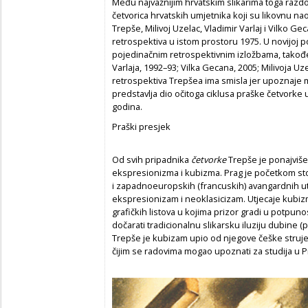
Među najvažnijim hrvatskim slikarima toga razdo
četvorica hrvatskih umjetnika koji su likovnu nao
Trepše, Milivoj Uzelac, Vladimir Varlaj i Vilko G
retrospektiva u istom prostoru 1975. U novijoj p
pojedinačnim retrospektivnim izložbama, takođe
Varlaja, 1992–93; Vilka Gecana, 2005; Milivoja U
retrospektiva Trepšea ima smisla jer upoznaje m
predstavlja dio očitoga ciklusa praške četvorke
godina.
Praški presjek
Od svih pripadnika
č
etvorke
Trepše je ponajviše
ekspresionizma i kubizma. Prag je početkom sto
i zapadnoeuropskih (francuskih) avangardnih utj
ekspresionizam i neoklasicizam. Utjecaje kubi
grafičkih listova u kojima prizor gradi u potpun
dočarati tradicionalnu slikarsku iluziju dubine 
Trepše je kubizam upio od njegove češke struje, 
čijim se radovima mogao upoznati za studija u P