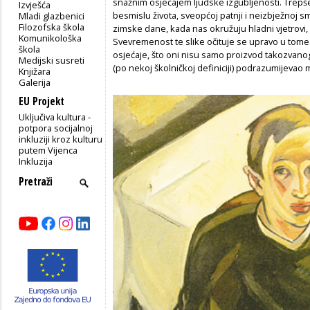
snažnim osjećajem ljudske izgubljenosti. Trepše
Izvješća
besmislu života, sveopćoj patnji i neizbježnoj sm
Mladi glazbenici
Filozofska škola
zimske dane, kada nas okružuju hladni vjetrovi,
Komunikološka
Svevremenost te slike očituje se upravo u tome
škola
osjećaje, što oni nisu samo proizvod takozvan
Medijski susreti
(po nekoj školničkoj definiciji) podrazumijevao
Knjižara
Galerija
EU Projekt
Uključiva kultura -
potpora socijalnoj
inkluziji kroz kulturu
putem Vijenca
Inkluzija