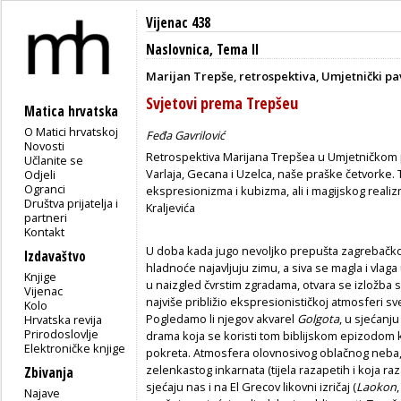
Vijenac 438
Naslovnica
,
Tema II
Marijan Trepše, retrospektiva, Umjetnički pavi
Svjetovi prema Trepšeu
Matica hrvatska
O Matici hrvatskoj
Feđa Gavrilović
Novosti
Retrospektiva Marijana Trepšea u Umjetničkom 
Učlanite se
Varlaja, Gecana i Uzelca, naše praške četvorke. 
Odjeli
Ogranci
ekspresionizma i kubizma, ali i magijskog realiz
Društva prijatelja i
Kraljevića
partneri
Kontakt
U doba kada jugo nevoljko prepušta zagrebačko
Izdavaštvo
hladnoće najavljuju zimu, a siva se magla i vlaga
Knjige
u naizgled čvrstim zgradama, otvara se izložba 
Vijenac
najviše približio ekspresionističkoj atmosferi 
Kolo
Pogledamo li njegov akvarel
Golgota
,
u sjećanju
Hrvatska revija
Prirodoslovlje
drama koja se koristi tom biblijskom epizodo
Elektroničke knjige
pokreta. Atmosfera olovnosivog oblačnog neba, 
zelenkastog inkarnata (tijela razapetih i koja ra
Zbivanja
sjećaju nas i na El Grecov likovni izričaj (
Laokon
Najave