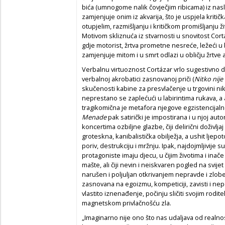
bića (umnogome nalik čovječjim ribicama) iz naslo
zamjenjuje onim iz akvarija, što je uspjela kriti
otupjelim, razmišljanju i kritičkom promišljanju
Motivom skliznuća iz stvarnosti u snovitost Cortá
gdje motorist, žrtva prometne nesreće, ležeći u 
zamjenjuje mitom i u smrt odlazi u obličju žrtve
Verbalnu virtuoznost Cortázar vrlo sugestivno do
verbalnoj akrobatici zasnovanoj priči (
Nitko nije 
skučenosti kabine za presvlačenje u trgovini ni
neprestano se zaplećući u labirintima rukava, a
tragikomična je metafora njegove egzistencijalne
Menade
pak satirički je impostirana i u njoj au
koncertima ozbiljne glazbe, čiji delirični doživl
groteskna, kanibalistička obilježja, a ushit ljep
poriv, destrukciju i mržnju. Ipak, najdojmljivije s
protagoniste imaju djecu, u čijim životima i inač
mašte, ali čiji nevin i neiskvaren pogled na svij
narušen i poljuljan otkrivanjem nepravde i zlobe 
zasnovana na egoizmu, kompeticiji, zavisti i nep
vlastito iznenađenje, počinju sličiti svojim rodite
magnetskom privlačnošću zla.
„Imaginarno nije ono što nas udaljava od realnost