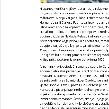
Hispanoamerička književnost u nas je relativno
mogućnosti na policama domaćih knjižara i knjižn
Márqueza, Marija Vargasa Llose, Ernesta Sabata,
Hernándeza ili Carlosa Fuentesa. Ipak, jedan je 
latinskoameričkoga književnog modernizma, do
čitalačkoj publici. Srećom, i ta je nepravda ne
godine u izdanju Naklade Pelago i vrhunskom p
opus
argentinskoga pisca Julija Cortázara, rom
dospjele su još dvije knjige toga latinskoameričk
Progonitelj i druge pri
č
e
objavio izbor ponajbolji
udruge za kulturu Knjigomat i odličnom prijevod
knjigu priča
Kraj igre
, izvorno objavljenu 1956.
Argentinski pripovjedač i romanopisac Julio Cort
godine djetinjstva proveo je u različitim europs
nastavnik u Buenos Airesu. Godine 1951. odlazi u 
se prijevodima sa španjolskog. Osobito se zani
vješto unosio u svoju prozu. Od Borgesa je pre
koncepciju pisanja kao intelektualne igre preko gr
gdjekad svrstavaju među neofantastičare. Svjetsk
izvanrednim romanom
Školice
,
čitanje kojega je
o neobično koncipiranu i vrlo složeno usustavlj
načina čitanja, ali i nagrađuje mnogostrukošću 