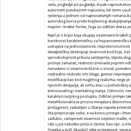
redu
, poglavlje po poglavlje, ili pak napresko
autorovim putokaznim napucima, bit ćemo uvuč
rješenja u jednom od najinovativnijih romana i
autorskog borca protiv književnog ukalupljivanja
majstor i kratke forme, čega su odličan dokaz pr
Riječ je o knjizi koja okuplja osamnaest kratkih 
baroknost karakterističnu za hispanoameričku k
ustrajava na jednostavnosti, nepretencioznosti i
detaljističkoj deskripciji stvarnosti kod koje, ba
vjerodostojnosti prikaza (ambijenta, slijeda do
počinje zamarati, realnost iznenada poprimi odl
nenadano iz stvarnosti klizne u snovit, pomaknu
nadrealno redovito vrlo blaga, gotovo neprimjetna
mistifikaciji kao kod magičnog realizma, nego je n
njezinih devijacija, ali svrhu ima i u psihološkoj
emocionalnog i mentalnog stanja. Odnosno, ner
karakterizacijskog postupka. Odličan primjer t
metafikcionalna je prozna minijatura
Besmrtnos
protagonist, zadubljen u čitanje napete kriminal
čita prepoznaje sebe, a na koncu postaje i žrtv
zadubio, zamijenivši stvarnost svijetom mašte, o
rabi u još nekoliko priča iz zbirke, kao npr. u vr
čovjeka u priči
Aksolotl
, gdje protagonist, opses