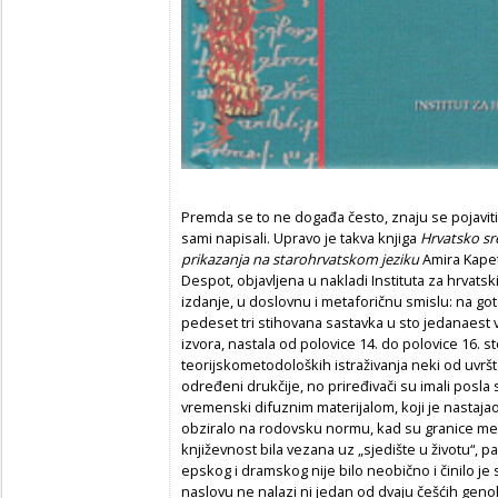
Premda se to ne događa često, znaju se pojavit
sami napisali. Upravo je takva knjiga
Hrvatsko sr
prikazanja na starohrvatskom jeziku
Amira Kapeta
Despot, objavljena u nakladi Instituta za hrvatski
izdanje, u doslovnu i metaforičnu smislu: na got
pedeset tri stihovana sastavka u sto jedanaest 
izvora, nastala od polovice 14. do polovice 16. 
teorijskometodoloških istraživanja neki od uvrš
određeni drukčije, no priređivači su imali posla 
vremenski difuznim materijalom, koji je nastajao
obziralo na rodovsku normu, kad su granice me
književnost bila vezana uz „sjedište u životu“, pa
epskog i dramskog nije bilo neobično i činilo j
naslovu ne nalazi ni jedan od dvaju češćih genol