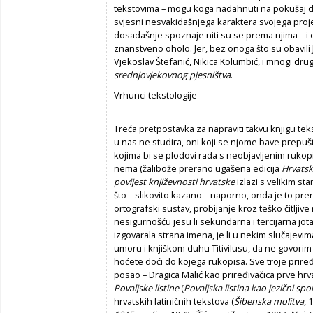
tekstovima – mogu koga nadahnuti na pokušaj dru
svjesni nesvakidašnjega karaktera svojega projek
dosadašnje spoznaje niti su se prema njima – i
znanstveno oholo. Jer, bez onoga što su obavili Jo
Vjekoslav Štefanić, Nikica Kolumbić, i mnogi drugi
srednjovjekovnog pjesništva
.
Vrhunci tekstologije
Treća pretpostavka za napraviti takvu knjigu tek
u nas ne studira, oni koji se njome bave prepuš
kojima bi se plodovi rada s neobjavljenim rukopi
nema (žalibože prerano ugašena edicija
Hrvatsk
povijest književnosti hrvatske
izlazi s velikim sta
što – slikovito kazano – naporno, onda je to pr
ortografski sustav, probijanje kroz teško čitlji
nesigurnošću jesu li sekundarna i tercijarna jot
izgovarala strana imena, je li u nekim slučajevima
umoru i knjiškom duhu Titivilusu, da ne govor
hoćete doći do kojega rukopisa. Sve troje priređ
posao – Dragica Malić kao priređivačica prve hrv
Povaljske listine
(
Povaljska listina kao jezi
č
ni sp
hrvatskih latiničnih tekstova (
Šibenska molitva
, 