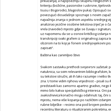
prikazanja), a najopsežniju skupinu religiozni
kriteriju (božićne, pasionske i uskrsne, tijelo
Isusu i Bogorodici, blagoslov puka). Opisujući s
povezujući dosadašnje spoznaje s novim zapaža
najvažnija znanja o jednom aspektu srednjeg vij
analizirao jezične osobine tekstova (riječ je o
vrela (navodeći mjesto gdje se čuvaju i signaturu
uz napomenu da se u osnovi kritičkog izdanja ne
transkripciji svaki grafem iz originalnog zapisa
obzirom na to koji je fonem srednjovjekovni pis
zapisati“.
Baština kao zanimljivo štivo
Svakom sastavku prethodi svojevrsni
sažetak
: 
natuknica, sa svim relevantnim bibliografskim, k
su tekstovi stručni, ali ih lako razumije i netko
zna. U tome vidim njihovu vrijednost – pisali su 
predstavili kao zamorno apartno gradivo, nego ka
mimo bilo kakva specijalističkog interesa. Oni pa
svakodnevica
konačno mogu odahnuti: taj, čini
mjestu, nema više kopanja po različitim izdanjima
rubne bilješke – recimo ona pod brojem pedeset t
recentnu literaturu o ritualiziranim pokretima,