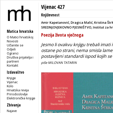
Vijenac 427
Književnost
Amir Kapetanović, Dragica Malić, Kristina Št
SREDNJOVJEKOVNO PJESNIŠTVO, Institut za hrvat
Matica hrvatska
Poezija života vječnoga
O Matici hrvatskoj
Novosti
Jesmo li ovakvu knjigu trebali imati
Učlanite se
Odjeli
ostane po strani, nema smisla lamen
Ogranci
postavljeni standardi ispod kojih se 
Društva prijatelja i
partneri
piše MILOVAN TATARIN
Kontakt
Izdavaštvo
Knjige
Vijenac
Kolo
Hrvatska revija
Prirodoslovlje
Elektroničke knjige
Zbivanja
Najave