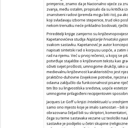
primjerice, znamo da je Nacionalno vijeće za zn
zvanja, među ostalim, propisalo da su kritička iz
znanstveni radovi (premda mogu biti i to), pa ako
koji svladavaju izborne stepenice, trud oko posla 
nekom trenutku neće prikladno bodovati, rječito 
Prireditelji knjige zamjerno su književnopovijes
Kapetanovićeva studija
Najstarije hrvatsko pjesn
svakom sastavku. Kapetanović je autor koncepcij
napisati sintetski rad o korpusu uopće, a zatim i
rad na njemu. Već u prvoj rečenici, u kojoj se pi
potvrđuje stajalište o književnom tekstu kao g
oživiti svijet prošlosti, umnogome drukčiji, iako 
medievalnu književnost karakteristično jest nje
praktično-duhovne čovjekove potrebe, njezina
odavna zaključilo da funkcionalnost pisane riječ
tim što su lingvostilska sredstva, uopće esteti
umnogome prilagođeni recipijentovim sposobn
Jacques Le Goff u knjizi
Intelektualci u srednjem
samo ono mjesto koje je imalo samostan – bili s
obrazovana čeljad bili su skriptori, komentatori, 
čega su teme sastavaka vezane uz teološki nauk. 
sastavke je podijelio u četiri skupine (religioz