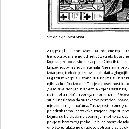
Srednjovjekovni pisar
A taj je cilj bio ambiciozan – na jednome mjestu 
trenutku poznajemo od nekoć zacijelo bogatije
Koje su pretpostavke takva posla? Ima ih tri, a
književnopovijesnog materijala. Nije naime bilo
izdanjima, trebalo je iznova zagledati u glagoljične
registrirati korpus, ustanoviti u kojima su sve vre
njihova kritička izdanja. To i jest posebnost ko
pjesništva
: donijeti sve verzije kojega sastavka
na temelju različitih verzija rekonstruirati
idealni
studiji naglašava da su tekstovi priređeni
realno
mjestima i nejasnoćama. Takav pristup omogućuj
pojedinih tema i sastavaka, izmjene koje su pret
kojima su kolali, da ne spominjem koliko su us
povijesti hrvatskog jezika. Da bi se napravila takv
ono što ga ulažemo u radove potrebne za struk