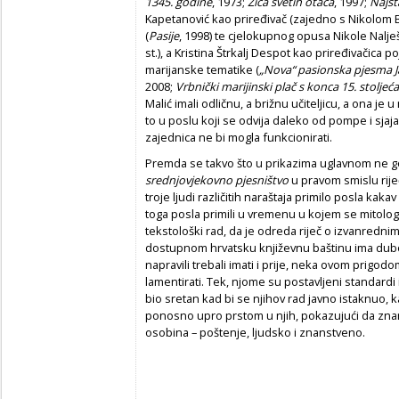
1345. godine
, 1973;
Ži
ć
a svetih otaca
, 1997;
Najsta
Kapetanović kao priređivač (zajedno s Nikolom B
(
Pasije
, 1998) te cjelokupnog opusa Nikole Nalješ
st.), a Kristina Štrkalj Despot kao priređivačica 
marijanske tematike (
„Nova“ pasionska pjesma Ja,
2008;
Vrbni
č
ki marijinski pla
č
s konca 15. stolje
ć
a
Malić imali odličnu, a brižnu učiteljicu, a ona je 
to u poslu koji se odvija daleko od pompe i sja
zajednica ne bi mogla funkcionirati.
Premda se takvo što u prikazima uglavnom ne gov
srednjovjekovno pjesništvo
u pravom smislu riječ
troje ljudi različitih naraštaja primilo posla kak
toga posla primili u vremenu u kojem se mitologi
tekstološki rad, da je odreda riječ o izvanrednim
dostupnom hrvatsku književnu baštinu ima dubok
napravili trebali imati i prije, neka ovom prigo
lamentirati. Tek, njome su postavljeni standardi 
bio sretan kad bi se njihov rad javno istaknuo, k
ponosno upro prstom u njih, pokazujući da znam
osobina – poštenje, ljudsko i znanstveno.