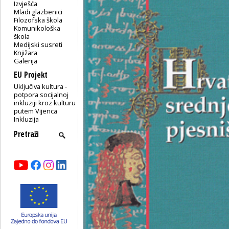
Izvješća
Mladi glazbenici
Filozofska škola
Komunikološka
škola
Medijski susreti
Knjižara
Galerija
EU Projekt
Uključiva kultura -
potpora socijalnoj
inkluziji kroz kulturu
putem Vijenca
Inkluzija