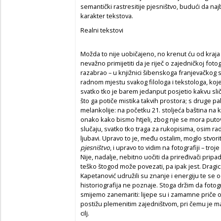
semantički rastresitije pjesništvo, budući da n
karakter tekstova.
Realni tekstovi
Možda to nije uobičajeno, no krenut ću od kraja k
nevažno primijetiti da je riječ o zajedničkoj fot
razabrao – u knjižnici šibenskoga franjevačkog 
radnom mjestu svakog filologa i tekstologa, koj
svatko tko je barem jedanput posjetio kakvu slič
što ga potiče mistika takvih prostora; s druge pa
melankolije: na početku 21. stoljeća baština na
onako kako bismo htjeli, zbog nje se mora putova
slučaju, svatko tko traga za rukopisima, osim r
ljubavi. Upravo to je, među ostalim, moglo stvori
pjesništvo
, i upravo to vidim na fotografiji – troj
Nije, nadalje, nebitno uočiti da priređivači pripad
teško štogod može povezati, pa ipak jest. Dragica
Kapetanović udružili su znanje i energiju te se o
historiografija ne poznaje. Stoga držim da fotog
smijemo zanemariti: lijepe su i zamamne priče o 
postižu plemenitim zajedništvom, pri čemu je man
cilj.