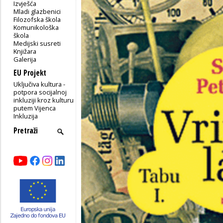
Izvješća
Mladi glazbenici
Filozofska škola
Komunikološka
škola
Medijski susreti
Knjižara
Galerija
EU Projekt
Uključiva kultura -
potpora socijalnoj
inkluziji kroz kulturu
putem Vijenca
Inkluzija