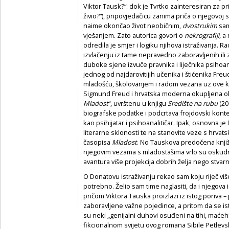
Viktor Tausk?“: dok je Tvrtko zainteresiran za pri
živio?“), pripovjedačicu zanima priča o njegovoj
naime okončao život neobičnim,
dvostrukim
sam
vješanjem. Zato autorica govori o
nekrografiji
, a
odredila je smjer i logiku njihova istraživanja. 
izvlačenju iz tame nepravedno zaboravljenih ili 
duboke sjene izvuče pravnika i liječnika psihoan
jednog od najdarovitijih učenika i štićenika Freu
mladošću, školovanjem i radom vezana uz ove kr
Sigmund Freud i hrvatska moderna okupljena 
Mladost
“, uvrštenu u knjigu
Središte na rubu
(20
biografske podatke i podcrtava frojdovski konte
kao psihijatar i psihoanalitičar. Ipak, osnovna
literarne sklonosti te na stanovite veze s hrv
časopisa
Mladost
. No Tauskova predočena knjiže
njegovim vezama s mladostašima
vrlo su oskudn
avantura više projekcija dobrih želja nego stvarn
O Donatovu istraživanju rekao sam koju riječ viš
potrebno. Želio sam time naglasiti, da i njegova 
pričom Viktora Tauska proizlazi iz istog poriva 
zaboravljene važne pojedince, a pritom da se is
su neki „genijalni duhovi osuđeni na tihi, maćehi
fikcionalnom svijetu ovog romana Sibile Petlevski