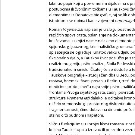
lakmus-papir koji u povremenim dijalozima s pri
postupcima ili čvorišnim točkama u Tauskovu ž
elementima iz Donatove biografije, taj se lik do
istodobno se doima i kao svojevrsni
hommage
Roman
Vrijeme laži
napisan je u slogu postmode
različitih tipova citata, oslanjanje na dokumentar
književnosti: u knjizi naime
nalazimo elemente p
špijunskog, ljubavnog, kriminalističkog romana
spisateljica se ograđuje: unatoč veliku udjelu po
fikcionalno djelo, a Tauskov život poslužio je s
realiziranu geniju psihoanalize, Sibila Petlevski
tradicionalnom smislu. Čitatelj će se doduše u 
Tauskove biografije – studij i ženidba u Beču, 
rastava, boemski život i posao u Berlinu, treći d
medicine, proboj među najvrsnije psihoanalitiča
frontama Prvoga svjetskog rata, zadnji povratak
struktura
Vremena laži
daleko je od takve kronol
načelo vremenskog i prostornog diskontinuiteta,
fragmentarnosti, čime dobiva na dinamici priče i 
stalno drži budnom i napetom.
Sličnu funkciju imaju i brojni likovi romana iz razl
kojima Tausk stupa u izravnu ili posrednu vezu i 