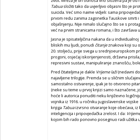
život. Mreža je tih odnosa vrlo složena pa je od 
Tabua
složiti tako da uvjerljivo objasni što je 
suicida. Već smo naime vidjeli: sama pripovjedač
prvom redu zanima zagonetka Tauskove smrti i da
objašnjenju. Nije nimalo slučajno što se s prot
već na prvim stranicama romana, i što završava
Jasna je spisateljičina nakana da u individualno
bliskih mu ljudi, ponudi
č
itanje
znakova koji su odr
20. stoljeću, prije svega u srednjoeuropskom pros
progoni, osjećaj iskorijenjenosti, državna prisila,
represivni sustavi, manipuliranje znanošću, boles
Pred čitateljima je dakle
Vrijeme laži
(nedavni dob
najavljene trilogije. Premda se u sličnim slučaj
samostalno ostvarenje, ipak je to otvoreno pitan
(neke su teme u prvoj knjizi samo naznačene, j
hoće li autorica ponuditi neku književno logičnij
vojnika iz 1916. u ročniku jugoslavenske vojske 
knjiga
Tabua
izvrsno otvaranje koje obećava, iz 
inteligencija i pripovjedačka zrelost. I da:
Vrijeme
kojom bih rado ponovno posegnuo radi užitka u 