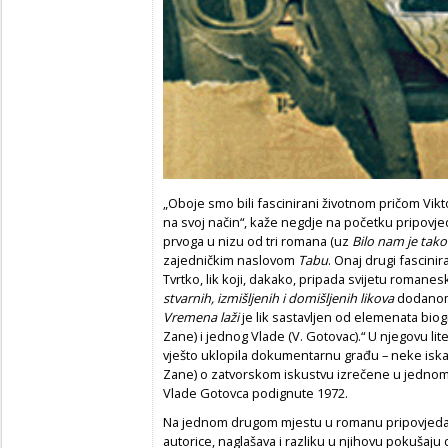
„Oboje smo bili fascinirani životnom pričom Viktor
na svoj način“, kaže negdje na početku pripovje
prvoga u nizu od tri romana (uz
Bilo nam je tako
zajedničkim naslovom
Tabu
. Onaj drugi fascinir
Tvrtko, lik koji, dakako, pripada svijetu romanes
stvarnih, izmišljenih i domišljenih likova
dodanom
Vremena laži
je lik sastavljen od elemenata biog
Zane) i jednog Vlade (V. Gotovac).“ U njegovu li
vješto uklopila dokumentarnu građu – neke isk
Zane) o zatvorskom iskustvu izrečene u jednom i
Vlade Gotovca podignute 1972.
Na jednom drugom mjestu u romanu pripovjedač
autorice, naglašava i razliku u njihovu pokušaju