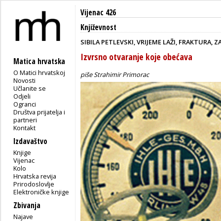
Vijenac 426
Književnost
SIBILA PETLEVSKI, VRIJEME LAŽI, FRAKTURA, ZA
Izvrsno otvaranje koje obećava
Matica hrvatska
O Matici hrvatskoj
piše Strahimir Primorac
Novosti
Učlanite se
Odjeli
Ogranci
Društva prijatelja i
partneri
Kontakt
Izdavaštvo
Knjige
Vijenac
Kolo
Hrvatska revija
Prirodoslovlje
Elektroničke knjige
Zbivanja
Najave