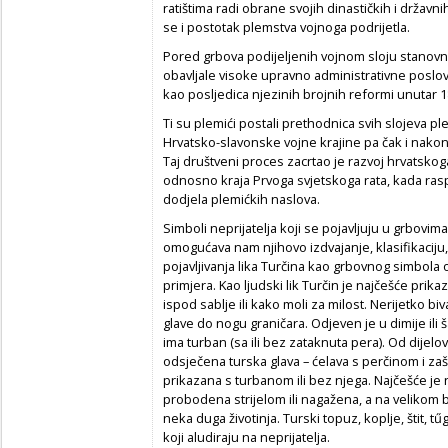
ratištima radi obrane svojih dinastičkih i držav
se i postotak plemstva vojnoga podrijetla.
Pored grbova podijeljenih vojnom sloju stanov
obavljale visoke upravno administrativne poslove
kao posljedica njezinih brojnih reformi unutar 18
Ti su plemići postali prethodnica svih slojeva pl
Hrvatsko-slavonske vojne krajine pa čak i nakon 
Taj društveni proces zacrtao je razvoj hrvatskog
odnosno kraja Prvoga svjetskoga rata, kada ra
dodjela plemićkih naslova.
Simboli neprijatelja koji se pojavljuju u grbovima
omogućava nam njihovo izdvajanje, klasifikaciju
pojavljivanja lika Turčina kao grbovnog simbola
primjera. Kao ljudski lik Turčin je najčešće pri
ispod sablje ili kako moli za milost. Nerijetko bi
glave do nogu graničara. Odjeven je u dimije ili ša
ima turban (sa ili bez zataknuta pera). Od dijelov
odsječena turska glava – ćelava s perčinom i z
prikazana s turbanom ili bez njega. Najčešće je n
probodena strijelom ili nagažena, a na velikom bro
neka duga životinja. Turski topuz, koplje, štit, 
koji aludiraju na neprijatelja.