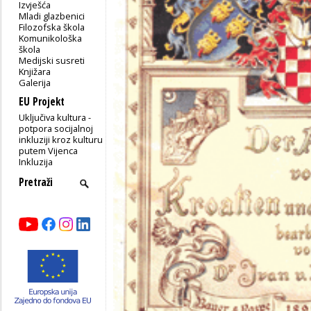
Izvješća
Mladi glazbenici
Filozofska škola
Komunikološka
škola
Medijski susreti
Knjižara
Galerija
EU Projekt
Uključiva kultura -
potpora socijalnoj
inkluziji kroz kulturu
putem Vijenca
Inkluzija