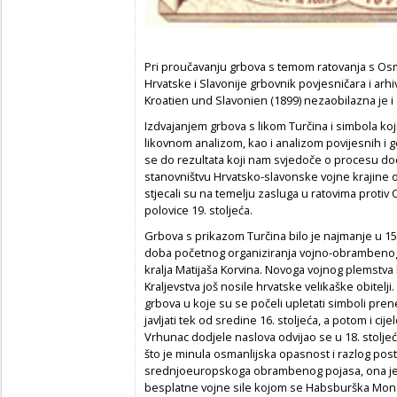
Pri proučavanju grbova s temom ratovanja s Os
Hrvatske i Slavonije grbovnik povjesničara i arhiv
Kroatien und Slavonien (1899) nezaobilazna je i
Izdvajanjem grbova s likom Turčina i simbola koji
likovnom analizom, kao i analizom povijesnih i g
se do rezultata koji nam svjedoče o procesu do
stanovništvu Hrvatsko-slavonske vojne krajine 
stjecali su na temelju zasluga u ratovima protiv
polovice 19. stoljeća.
Grbova s prikazom Turčina bilo je najmanje u 15.
doba početnog organiziranja vojno-obrambeno
kralja Matijaša Korvina. Novoga vojnog plemstva 
Kraljevstva još nosile hrvatske velikaške obitelji.
grbova u koje su se počeli upletati simboli prene
javljati tek od sredine 16. stoljeća, a potom i cij
Vrhunac dodjele naslova odvijao se u 18. stoljeć
što je minula osmanlijska opasnost i razlog pos
srednjoeuropskoga obrambenog pojasa, ona je p
besplatne vojne sile kojom se Habsburška Mona