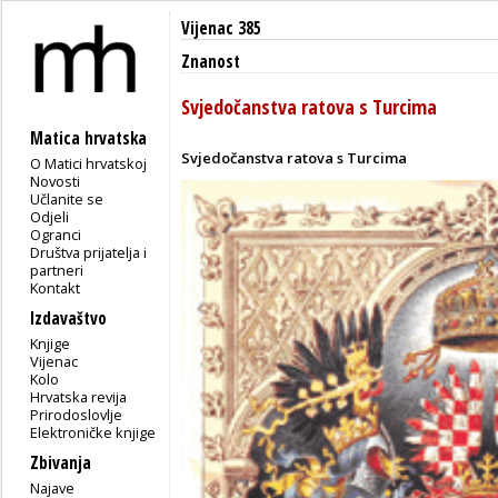
Vijenac 385
Znanost
Svjedočanstva ratova s Turcima
Matica hrvatska
Svjedočanstva ratova s Turcima
O Matici hrvatskoj
Novosti
Učlanite se
Odjeli
Ogranci
Društva prijatelja i
partneri
Kontakt
Izdavaštvo
Knjige
Vijenac
Kolo
Hrvatska revija
Prirodoslovlje
Elektroničke knjige
Zbivanja
Najave