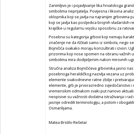
Zanimljivo je i pojavljivanje lika hrvatskoga gra
simbolima neprijatelja. Povijesna i likovna anali
oklopnika koji se javlja na najranijim grbovima 
koji se javlja kao posljedica brojnih vladarskih r
krajiške u regularnu vojsku sposobnu za ratova
Posebna su kategorija grbovi koji nemaju karakter
značenje ne da iščitati samo iz simbola, nego se p
Bojničića svakako moraju konzultirati i izvori. 
prizorima koji nose spomen na obranu važnih upo
simbolima mira dodijeljenim nakon mirovnih ug
Stručna analiza Bojničićeva grbovnika jasno nas
posebnoga heraldičkog nazivlja vezana uz probl
elemente svakodnevne ratne zbilje i pretvaraju
elemente, grb je prvorazredno svjedočanstvo i 
vremenskim odmakom svaki put nanovo aktualizi
neopisive su važnosti dodatna istraživanja i rad n
jasnije odredili terminologiju, a potom i obogati
Osmanlijama.
Matea Brstilo-Rešetar