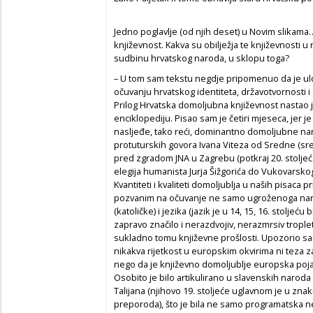
Jedno poglavlje (od njih deset) u Novim slika
književnost. Kakva su obilježja te književnosti u
sudbinu hrvatskog naroda, u sklopu toga?
– U tom sam tekstu negdje pripomenuo da je ulo
očuvanju hrvatskog identiteta, državotvornosti i 
Prilog Hrvatska domoljubna književnost nastao 
enciklopediju. Pisao sam je četiri mjeseca, jer j
nasljeđe, tako reći, dominantno domoljubne narav
protuturskih govora Ivana Viteza od Sredne (sred
pred zgradom JNA u Zagrebu (potkraj 20. stolje
elegija humanista Jurja Šižgorića do Vukovarsko
Kvantiteti i kvaliteti domoljublja u naših pisaca pr
pozvanim na očuvanje ne samo ugroženoga narod
(katoličke) i jezika (jazik je u 14, 15, 16. stoljeću
zapravo značilo i nerazdvojiv, nerazmrsiv troplet
sukladno tomu književne prošlosti. Upozorio sam
nikakva rijetkost u europskim okvirima ni teza 
nego da je književno domoljublje europska pojava
Osobito je bilo artikulirano u slavenskih naroda u 
Talijana (njihovo 19. stoljeće uglavnom je u znak
preporoda), što je bila ne samo programatska n