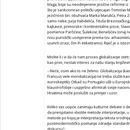
blaga, koje su neodmjerene jezične reforme iz 1
što je sankcionirao politički utjecajan Tomislav 
jezičnosti širi: obuhvaća Marka Marulića, Petra
samo neke, Jurja Habdelića, Tituša Brezovačkog, 
kajkavce, primorske i kontinentalne pisce, Slavonce
poimence Parčićevi, Šulekovi, Benešićev (onaj n
nisu puristički usmjerene prema tzv. arhaizmim
izumrli izrazi, čim ih etiketiramo). Riječ je o isto
Mislite li i vi da će nam proces globalizacije otet
kao prvo, nestati interes za našu stariju književ
– Neće, osim ako to ne želimo. Globalizacija (kao
Francuzi vele mondializacija) ne treba služiti kao
euroskeptik). Otkad su Portugalci ušli u Europsku 
klaustrofobije i uspješno afirmirali svoje nacion
Hrvatima može poslužiti za primjer i uzor.
Koliko vas uopće zanimaju kulturne debate o deh
da preispitamo vlastite metode interpretacije, 
metode po kojoj je interpretacija teksta srodnija 
postmodernističko poimanje zdravlje standard
diskursu?