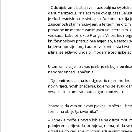
– Oduvijek, ama baš u svim razdobljima svjetske 
dehumanizaciju. Prisjećam se ovoga časa Salusti
jezika besmislena je sintagma. Dekonstrukcija j
zasićenosti starim nazivljem, a te termine drž
pripadne im metode zanimljivim unilateralnim iz
već sada, kako bi rekao François Villon, les neige
književnoslovni pristup nije mijenjao, a sastoji
književnopovijesnog i autorova konteksta i estet
istina, selektivno unosio i moderne teorijske sp
U tom smislu, je li za vas jezik, jezik koji nemili
neodređenošću značenja?
– Djelomično sam na to odgovorio u prethodnom p
novih riječi, novih značenja, kojemu se svaki dan
veselim, kao umoran putnik gorskom vrelu.
Znano je da vam prijevodi pjevaju. Možete li bez
formalna obilježja izvornika?
– Donekle može. Pozvao bih se na oštroumnu mis
primjerena prijevoda, prepjeva, nema, ali da se 
odustaje, to već ja velim, posrijedi je smrt prev