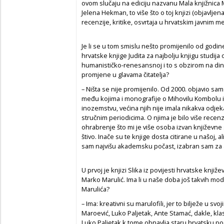
ovom slučaju na ediciju nazvanu Mala knjižnica M
Jelena Hekman, to više što o toj knjizi (objavljena
recenzije, kritike, osvrtaja u hrvatskim javnim m
Je li se u tom smislu nešto promijenilo od godin
hrvatske knjige Judita za najbolju knjigu studija 
humanističko-renesansnoj i to s obzirom na di
promjene u glavama čitatelja?
– Ništa se nije promijenilo. Od 2000. objavio sa
među kojima i monografije o Mihovilu Kombolu i
inozemstvu, većina njih nije imala nikakva odjeka
stručnim periodicima. O njima je bilo više recenz
ohrabrenje što mi je više osoba izvan književne 
štivo. Inače su te knjige dosta citirane u našoj, a
sam najvišu akademsku počast, izabran sam za 
U prvoj je knjizi Slika iz povijesti hrvatske knji
Marko Marulić. Ima li u naše doba još takvih mod
Marulića?
– Ima: kreativni su marulofili, jer to bilježe u 
Maroević, Luko Paljetak, Ante Stamać, dakle, kl
Luko Paljetak k tome obnavlja staru hrvatsku po