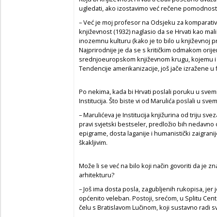
ugledati, ako izostavimo već rečene pomodnost
– Već je moj profesor na Odsjeku za komparati
književnost (1932) naglasio da se Hrvati kao mali
inozemnu kulturu (kako je to bilo u književnoj pr
Najprirodnije je da se s kritičkim odmakom orij
srednjoeuropskom književnom krugu, kojemu i kult
Tendencije amerikanizacije, još jače izražene u fi
Po nekima, kada bi Hrvati poslali poruku u svemir
Institucija. Što biste vi od Marulića poslali u svem
– Marulićeva je Institucija knjižurina od triju sve
pravi svjetski bestseler, predložio bih nedavno 
epigrame, dosta laganije i humanistički zaigranij
škakljivim.
Može li se već na bilo koji način govoriti da je
arhitekturu?
– Još ima dosta posla, zagubljenih rukopisa, jer 
općenito veleban. Postoji, srećom, u Splitu Cen
čelu s Bratislavom Lučinom, koji sustavno radi s