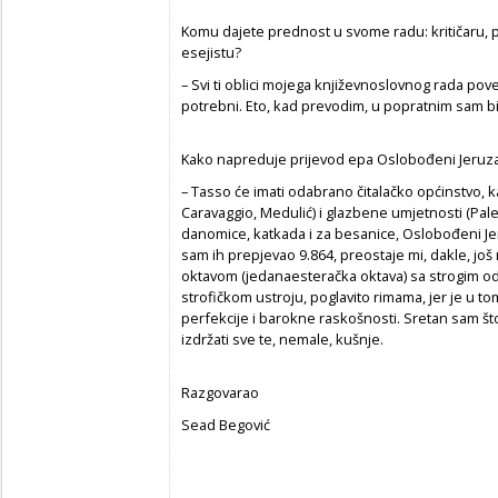
Komu dajete prednost u svome radu: kritičaru, pr
esejistu?
– Svi ti oblici mojega književnoslovnog rada pov
potrebni. Eto, kad prevodim, u popratnim sam bil
Kako napreduje prijevod epa Oslobođeni Jeruz
– Tasso će imati odabrano čitalačko općinstvo, ka
Caravaggio, Medulić) i glazbene umjetnosti (Pales
danomice, katkada i za besanice, Oslobođeni Jer
sam ih prepjevao 9.864, preostaje mi, dakle, još
oktavom (jedanaesteračka oktava) sa strogim 
strofičkom ustroju, poglavito rimama, jer je u to
perfekcije i barokne raskošnosti. Sretan sam što
izdržati sve te, nemale, kušnje.
Razgovarao
Sead Begović