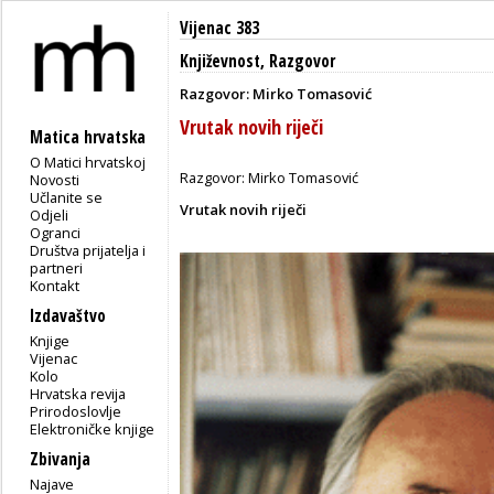
Vijenac 383
Književnost
,
Razgovor
Razgovor: Mirko Tomasović
Vrutak novih riječi
Matica hrvatska
O Matici hrvatskoj
Razgovor: Mirko Tomasović
Novosti
Učlanite se
Vrutak novih riječi
Odjeli
Ogranci
Društva prijatelja i
partneri
Kontakt
Izdavaštvo
Knjige
Vijenac
Kolo
Hrvatska revija
Prirodoslovlje
Elektroničke knjige
Zbivanja
Najave