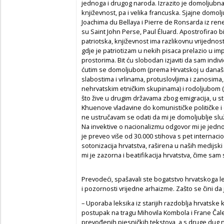
jednoga i drugog naroda. Izrazito je domoljubna
književnost, pa i velika francuska. Sjajne dom
Joachima du Bellaya i Pierre de Ronsarda iz ren
su Saint John Perse, Paul Éluard. Apostrofirao 
patriotska, književnost ima razlikovnu vrijedno
gdje je patriotizam u nekih pisaca prelazio u i
prostorima. Bit ću slobodan izjaviti da sam indiv
ćutim se domoljubom (prema Hrvatskoj u današn
slabostima i vrlinama, protuslovljima i zanosima,
nehrvatskim etničkim skupinama) i rodoljubom (
što žive u drugim državama zbog emigracija, u s
Khuenove vladavine do komunističke političke i 
ne ustručavam se odati da mi je domoljublje slu
Na invektive o nacionalizmu odgovor mi je jednos
je preveo više od 30.000 stihova s pet internaci
sotonizacija hrvatstva, raširena u naših medijski
mi je zazorna i beatifikacija hrvatstva, čime s
Prevodeći, spašavali ste bogatstvo hrvatskoga lek
i pozornosti vrijedne arhaizme. Zašto se čini da
– Uporaba leksika iz starijih razdoblja hrvatske 
postupak na tragu Mihovila Kombola i Frane Čale
prevođenih pjesničkih tekstova, a s druge dug n