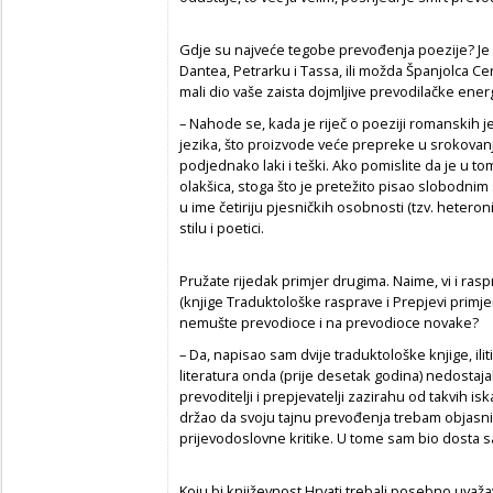
Gdje su najveće tegobe prevođenja poezije? Je li
Dantea, Petrarku i Tassa, ili možda Španjolca Ce
mali dio vaše zaista dojmljive prevodilačke ener
– Nahode se, kada je riječ o poeziji romanskih j
jezika, što proizvode veće prepreke u srokovanju
podjednako laki i teški. Ako pomislite da je u
olakšica, stoga što je pretežito pisao slobodnim
u ime četiriju pjesničkih osobnosti (tzv. heteroni
stilu i poetici.
Pružate rijedak primjer drugima. Naime, vi i ras
(knjige Traduktološke rasprave i Prepjevi primjeri).
nemušte prevodioce i na prevodioce novake?
– Da, napisao sam dvije traduktološke knjige, ili
literatura onda (prije desetak godina) nedostajal
prevoditelji i prepjevatelji zazirahu od takvih is
držao da svoju tajnu prevođenja trebam objasniti
prijevodoslovne kritike. U tome sam bio dosta 
Koju bi književnost Hrvati trebali posebno uvažava