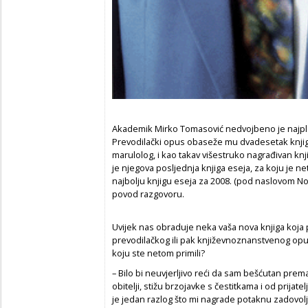
Akademik Mirko Tomasović nedvojbeno je najplod
Prevodilački opus obaseže mu dvadesetak knjiga.
marulolog, i kao takav višestruko nagrađivan knjiž
je njegova posljednja knjiga eseja, za koju je 
najbolju knjigu eseja za 2008. (pod naslovom Nove
povod razgovoru.
Uvijek nas obraduje neka vaša nova knjiga koja 
prevodilačkog ili pak književnoznanstvenog opusa
koju ste netom primili?
– Bilo bi neuvjerljivo reći da sam bešćutan pr
obitelji, stižu brzojavke s čestitkama i od prijat
je jedan razlog što mi nagrade potaknu zadovolj