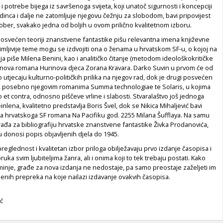
i potrebe bijega iz savršenoga svijeta, koji unatoč sigurnosti i koncepciji
inca i dalje ne zatomljuje njegovu čežnju za slobodom, bavi pripovijest
ber, svakako jedna od boljih u ovom prilično kvalitetnom izboru.
posvećen teoriji znanstvene fantastike pišu relevantna imena književne
nimljivije teme mogu se izdvojiti ona o ženama u hrvatskom SF-u, o kojoj na
nja piše Milena Benini, kao i analitičko čitanje (metodom ideološkokritičke
nova romana Hurinova djeca Zorana Kravara. Darko Suvin u prvom će od
o utjecaju kulturno-političkih prilika na njegov rad, dok je drugi posvećen
 posebno njegovim romanima Summa technologiae te Solaris, u kojima
o et contra, odnosno piščeve vrline i slabosti. Stvaralaštvo još jednoga
nlena, kvalitetno predstavlja Boris Švel, dok se Nikica Mihaljević bavi
a hrvatskoga SF romana Na Pacifiku god. 2255 Milana Šufflaya. Na samu
rađa za bibliografiju hrvatske znanstvene fantastike Živka Prodanovića,
 donosi popis objavljenih djela do 1945.
preglednost i kvalitetan izbor priloga obilježavaju prvo izdanje časopisa i
uka svim ljubiteljima žanra, ali i onima koji to tek trebaju postati. Kako
inje, građe za nova izdanja ne nedostaje, pa samo preostaje zaželjeti im
enih prepreka na koje nailazi izdavanje ovakvih časopisa.
ć