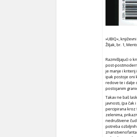
»UBIQ«, književni
Žiljak, br. 1, Men
Razmišljajući o kn
post-postmoderno 
je manje i kriteri
ipak postoje oni 
redove te i dalj
postojanim grani
Takav ne baš lask
javnosti, (pa čak 
percipirana kroz 
zelenima, prikazi
nedruštvene čudak
potreba ozbiljnih
znanstvenofantast