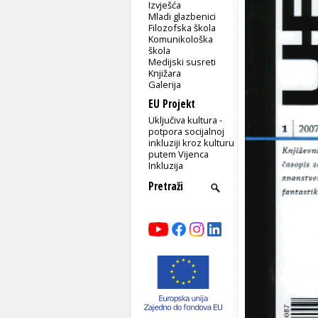
Izvješća
Mladi glazbenici
Filozofska škola
Komunikološka
škola
Medijski susreti
Knjižara
Galerija
EU Projekt
Uključiva kultura -
potpora socijalnoj
inkluziji kroz kulturu
putem Vijenca
Inkluzija