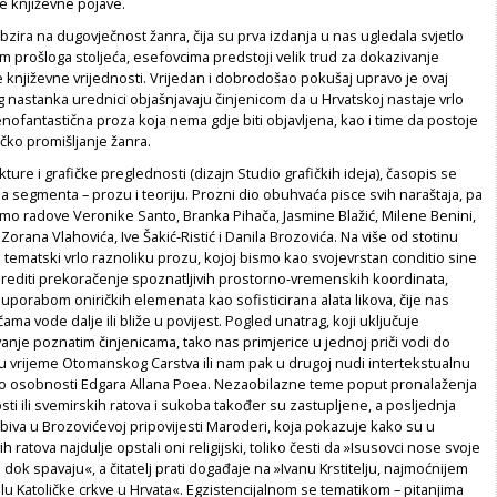
 književne pojave.
obzira na dugovječnost žanra, čija su prva izdanja u nas ugledala svjetlo
 prošloga stoljeća, esefovcima predstoji velik trud za dokazivanje
književne vrijednosti. Vrijedan i dobrodošao pokušaj upravo je ovaj
log nastanka urednici objašnjavaju činjenicom da u Hrvatskoj nastaje vrlo
nofantastična proza koja nema gdje biti objavljena, kao i time da postoje
tičko promišljanje žanra.
ture i grafičke preglednosti (dizajn Studio grafičkih ideja), časopis se
vna segmenta – prozu i teoriju. Prozni dio obuhvaća pisce svih naraštaja, pa
mo radove Veronike Santo, Branka Pihača, Jasmine Blažić, Milene Benini,
orana Vlahovića, Ive Šakić-Ristić i Danila Brozovića. Na više od stotinu
 tematski vrlo raznoliku prozu, kojoj bismo kao svojevrstan conditio sine
rediti prekoračenje spoznatljivih prostorno-vremenskih koordinata,
porabom oniričkih elemenata kao sofisticirana alata likova, čije nas
ama vode dalje ili bliže u povijest. Pogled unatrag, koji uključuje
anje poznatim činjenicama, tako nas primjerice u jednoj priči vodi do
u vrijeme Otomanskog Carstva ili nam pak u drugoj nudi intertekstualnu
ko osobnosti Edgara Allana Poea. Nezaobilazne teme poput pronalaženja
sti ili svemirskih ratova i sukoba također su zastupljene, a posljednja
obiva u Brozovićevoj pripovijesti Maroderi, koja pokazuje kako su u
 ratova najdulje opstali oni religijski, toliko česti da »Isusovci nose svoje
dok spavaju«, a čitatelj prati događaje na »Ivanu Krstitelju, najmoćnijem
u Katoličke crkve u Hrvata«. Egzistencijalnom se tematikom – pitanjima