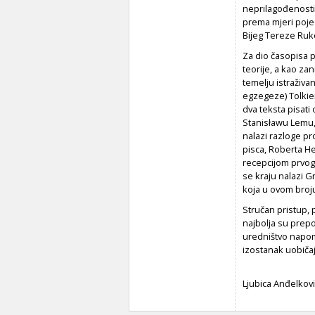
neprilagođenosti 
prema mjeri pojed
Bijeg Tereze Ruko
Za dio časopisa 
teorije, a kao za
temelju istraživa
egzegeze) Tolkie
dva teksta pisati 
Stanisławu Lemu,
nalazi razloge pr
pisca, Roberta Hei
recepcijom prvog
se kraju nalazi G
koja u ovom broju
Stručan pristup, 
najbolja su prepor
uredništvo napom
izostanak uobičaj
Ljubica Anđelkovi