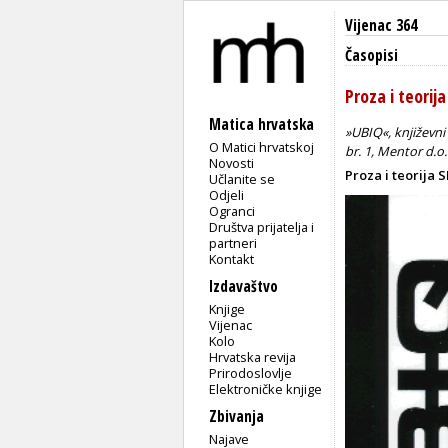
Vijenac 364
Časopisi
Proza i teorija
Matica hrvatska
»UBIQ«, književni 
O Matici hrvatskoj
br. 1, Mentor d.o.
Novosti
Proza i teorija S
Učlanite se
Odjeli
Ogranci
Društva prijatelja i
partneri
Kontakt
Izdavaštvo
Knjige
Vijenac
Kolo
Hrvatska revija
Prirodoslovlje
Elektroničke knjige
Zbivanja
Najave