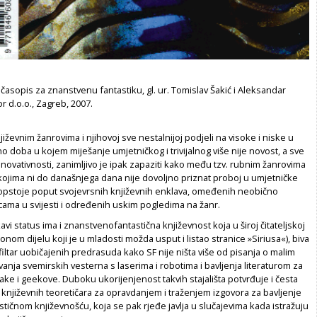
 časopis za znanstvenu fantastiku, gl. ur. Tomislav Šakić i Aleksandar
tor d.o.o., Zagreb, 2007.
jiževnim žanrovima i njihovoj sve nestalnijoj podjeli na visoke i niske u
doba u kojem miješanje umjetničkog i trivijalnog više nije novost, a sve
j inovativnosti, zanimljivo je ipak zapaziti kako među tzv. rubnim žanrovima
kojima ni do današnjega dana nije dovoljno priznat proboj u umjetničke
e opstoje poput svojevrsnih književnih enklava, omeđenih neobično
cama u svijesti i određenih uskim pogledima na žanr.
avi status ima i znanstvenofantastična književnost koja u široj čitateljskoj
i onom dijelu koji je u mladosti možda usput i listao stranice »Siriusa«), biva
filtar uobičajenih predrasuda kako SF nije ništa više od pisanja o malim
vanja svemirskih vesterna s laserima i robotima i bavljenja literaturom za
e i geekove. Duboku ukorijenjenost takvih stajališta potvrđuje i česta
 književnih teoretičara za opravdanjem i traženjem izgovora za bavljenje
ičnom književnošću, koja se pak rjeđe javlja u slučajevima kada istražuju