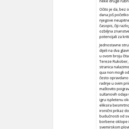
neke druge rubne
Očito je da, bez 
dana još početkom
njegove neupitne 
časopis, čiji raz
ozbiljna znanstve
potencijali za kri
Jednostavne struk
dijeli na dva gla
u ovom broju čita
Tereze Rukober, Z
stranica nalazimo
qua non mogli od
često opravdano u
radnje u ovim prič
maštovito poigrav
sultanovih odaja 
igru ispletenu o
eliksira besmrtno
ironični prikaz d
budućnosti od svih
borbene oklope i 
svemirskom plovil