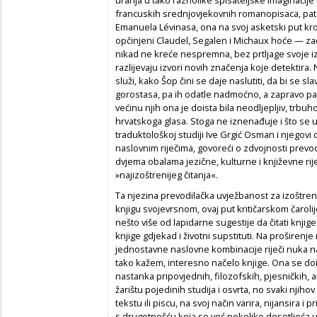
uranja u tako raznolike spisateljske imaginacije 
francuskih srednjovjekovnih romanopisaca, patafi
Emanuela Lévinasa, ona na svoj asketski put kro
opčinjeni Claudel, Segalen i Michaux hoće — z
nikad ne kreće nespremna, bez prtljage svoje i
razlijevaju izvori novih značenja koje detektira
služi, kako Šop čini se daje naslutiti, da bi se 
gorostasa, pa ih odatle nadmoćno, a zapravo pat
većinu njih ona je doista bila neodljepljiv, trb
hrvatskoga glasa. Stoga ne iznenađuje i što se 
traduktološkoj studiji Ive Grgić Osman i njegovi 
naslovnim riječima, govoreći o zdvojnosti prevod
dvjema obalama jezične, kulturne i književne rije
»najizoštrenijeg čitanja«.
Ta njezina prevodilačka uvježbanost za izoštreno
knjigu svojevrsnom, ovaj put kritičarskom čarol
nešto više od lapidarne sugestije da čitati knjige 
knjige gdjekad i životni supstituti. Na proširenj
jednostavne naslovne kombinacije riječi nuka n
tako kažem, interesno načelo knjige. Ona se 
nastanka pripovjednih, filozofskih, pjesničkih, a
žarištu pojedinih studija i osvrta, no svaki njihov
tekstu ili piscu, na svoj način varira, nijansira i 
s drugotnošću koja se već nekoliko desetljeća u t