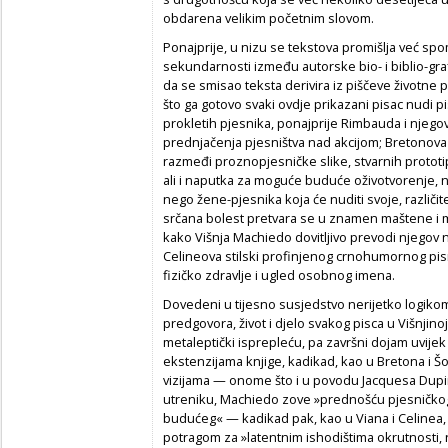
obdarena velikim početnim slovom.
Ponajprije, u nizu se tekstova promišlja već sp
sekundarnosti između autorske bio- i biblio-graf
da se smisao teksta derivira iz piščeve životne 
što ga gotovo svaki ovdje prikazani pisac nudi p
prokletih pjesnika, ponajprije Rimbauda i njegova 
prednjačenja pjesništva nad akcijom; Bretonova 
razmeđi proznopjesničke slike, stvarnih prototip
ali i naputka za moguće buduće oživotvorenje, 
nego žene-pjesnika koja će nuditi svoje, različ
srčana bolest pretvara se u znamen maštene i m
kako Višnja Machiedo dovitljivo prevodi njegov 
Celineova stilski profinjenog crnohumornog pis
fizičko zdravlje i ugled osobnog imena.
Dovedeni u tijesno susjedstvo nerijetko logiko
predgovora, život i djelo svakog pisca u Višnjino
metaleptički isprepleću, pa završni dojam uvije
ekstenzijama knjige, kadikad, kao u Bretona i Š
vizijama — onome što i u povodu Jacquesa Dupin
utreniku, Machiedo zove »prednošću pjesničkog 
budućeg« — kadikad pak, kao u Viana i Celinea,
potragom za »latentnim ishodištima okrutnosti, na