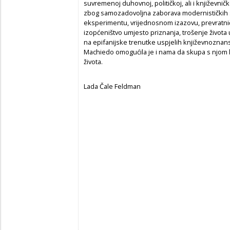
suvremenoj duhovnoj, političkoj, ali i književničk
zbog samozadovoljna zaborava modernističkih 
eksperimentu, vrijednosnom izazovu, prevratnič
izopćeništvo umjesto priznanja, trošenje života 
na epifanijske trenutke uspjelih književnoznans
Machiedo omogućila je i nama da skupa s njom
života.
Lada Čale Feldman