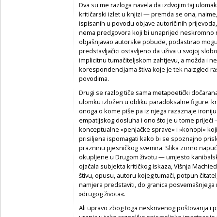
Dva su me razloga navela da izdvojim taj ulomak.
kritičarski izlet u knjizi — premda se ona, naime
ispisanih u povodu objave autoričinih prijevod
nema predgovora koji bi unaprijed neskromno n
objašnjavao autorske pobude, podastirao moguć
predstavljačici ostavljeno da uživa u svojoj slobo
implicitnu tumačiteljskom zahtjevu, a možda i n
korespondencijama štiva koje je tek naizgled r
povodima.
Drugi se razlog tiče sama metapoetički dočarana 
ulomku izložen u obliku paradoksalne figure: kr
onoga o kome piše pa iz njega razaznaje ironiju
empatijskog dosluha i ono što je u tome priječi —
konceptualne »penjačke sprave« i »konopi« koj
prisiljena ispomagati kako bi se spoznajno pris
prazninu pjesničkog svemira. Slika zorno napuću
okupljene u Drugom životu — umjesto kanibalsko
ojačala subjekta kritičkog iskaza, Višnja Machi
štivu, opusu, autoru kojeg tumači, potpun čitateljsk
namjera predstaviti, do granica posvemašnjega
»drugog života«.
Ali upravo zbog toga neskrivenog poštovanja i p