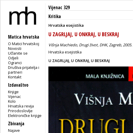
Vijenac 329
Kritika
Hrvatska esejistika
U ZAGRLJAJ, U ONKRAJ, U BESKRAJ
Matica hrvatska
O Matici hrvatskoj
Višnja Machiedo, Drugi život, DHK, Zagreb, 2005.
Novosti
Hrvatska esejistika
Učlanite se
Odjeli
U ZAGRLJAJ, U ONKRAJ, U BESKRAJ
Ogranci
Društva prijatelja i
partneri
Kontakt
Izdavaštvo
Knjige
Vijenac
Kolo
Hrvatska revija
Prirodoslovlje
Elektroničke knjige
Zbivanja
Najave