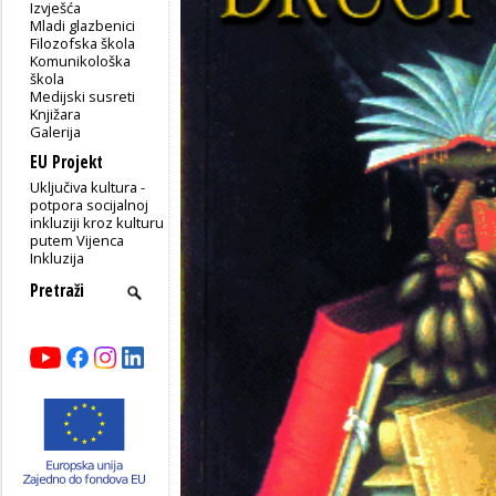
Izvješća
Mladi glazbenici
Filozofska škola
Komunikološka
škola
Medijski susreti
Knjižara
Galerija
EU Projekt
Uključiva kultura -
potpora socijalnoj
inkluziji kroz kulturu
putem Vijenca
Inkluzija