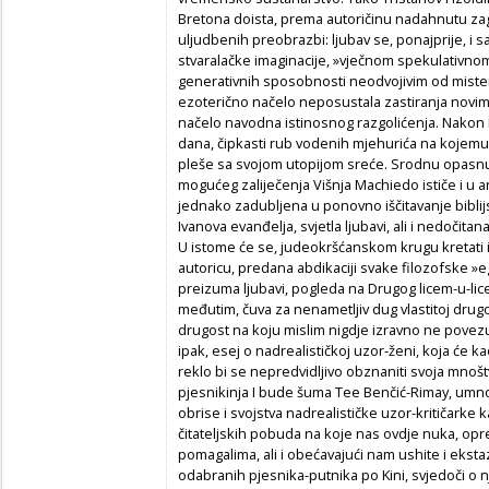
Bretona doista, prema autoričinu nadahnutu zag
uljudbenih preobrazbi: ljubav se, ponajprije, i
stvaralačke imaginacije, »vječnom spekulativn
generativnih sposobnosti neodvojivim od misterij
ezoterično načelo neposustala zastiranja novim
načelo navodna istinosnog razgolićenja. Nakon B
dana, čipkasti rub vodenih mjehurića na kojemu
pleše sa svojom utopijom sreće. Srodnu opasnu s
mogućeg zaliječenja Višnja Machiedo ističe i u
jednako zadubljena u ponovno iščitavanje biblijs
Ivanova evanđelja, svjetla ljubavi, ali i nedočitan
U istome će se, judeokršćanskom krugu kretati
autoricu, predana abdikaciji svake filozofske »eg
preizuma ljubavi, pogleda na Drugog licem-u-li
međutim, čuva za nenametljiv dug vlastitoj drugo
drugost na koju mislim nigdje izravno ne povezu
ipak, esej o nadrealističkoj uzor-ženi, koja će k
reklo bi se nepredvidljivo obznaniti svoja mnošt
pjesnikinja I bude šuma Tee Benčić-Rimay, umn
obrise i svojstva nadrealističke uzor-kritičarke
čitateljskih pobuda na koje nas ovdje nuka, op
pomagalima, ali i obećavajući nam ushite i ekst
odabranih pjesnika-putnika po Kini, svjedoči o