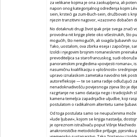
za velikane kojima je ona zaokupljena, ali potenci
napon onog kategorijalnog određenja kojim Lé
sein, krsteći ga zum-Buch-sein, družbovati s knjigam
njezin tranzitivni nagovor, »izazovno dobačen d
No dotaknuti drugi život ipak prije svega znači v
provodna nit knjige plete oko višestrukih, što pute
mogućih, što nemogućih, ali svagda ljubavnih s
Tako, uostalom, ova zbirka eseja i započinje, s
Izoldi i njegovim brojnim romanesknim preinakam
prevoditeljica sa starofrancuskog, sudi oboru
panoramskim pregledima »povijesti romana«, isp
nasumičnu kvalifikaciju o »plošnosti« srednjov
upravo iznalaskom zametaka navodno tek post
autorefleksije — te se sama radije odlučujući z
nenadoknadivošću povijesnoga zijeva što je dije
razgrtanje ne samo datacija nego i tradicijskih s
kamena temeljca zapadnjačke uljudbe, koji raspr
postulatom o radikalnom alteritetu same ljubavi
Od toga postulata samo se neupućenima može č
»lude ljubavi«, kojom se knjiga nastavlja, dost
je opreznom istraživaču poput Višnje Machiedo
anakronističke metodološke prtljage, pjesniku 
vremensko sustanarstvo. Tako Tristanov i Izoldi