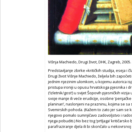
Višnja Machiedo, Drugi život, DHK, Zagreb, 2005.
Predstavljanje zbirke »kritičkih studija, eseja i č
Drugi život Višnje Machiedo, željela bih započeti on
jednim njezinim ulomkom, u kojemu autorica ispo
pristupa ironiji u opusu hrvatskoga pjesnika i dr
(‘Izletnik/gost’) u svijet Šopovih pjesničkih vizija u
svoje manje ili veće erudicije, osobne ‘penjačke 
planinari’, naslonjeni na prazninu, kojima se sa
Svemirskih pohoda. (Kažem to zato jer sam se k
njegovo pomalo sumnjičavo zadovoljstvo i radosnu i
njega pobuditi.) No bez tog ‘prtljaga’ kritičarsk
parafraziranje djela ili bi skončalo u nekovrsnoj 