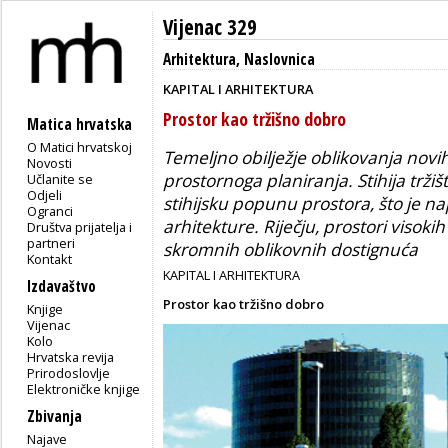
Vijenac 329
Arhitektura
,
Naslovnica
KAPITAL I ARHITEKTURA
Prostor kao tržišno dobro
Matica hrvatska
O Matici hrvatskoj
Temeljno obilježje oblikovanja novih
Novosti
prostornoga planiranja. Stihija trži
Učlanite se
Odjeli
stihijsku popunu prostora, što je na
Ogranci
arhitekture. Riječju, prostori visoki
Društva prijatelja i
partneri
skromnih oblikovnih dostignuća
Kontakt
KAPITAL I ARHITEKTURA
Izdavaštvo
Prostor kao tržišno dobro
Knjige
Vijenac
Kolo
Hrvatska revija
Prirodoslovlje
Elektroničke knjige
Zbivanja
Najave