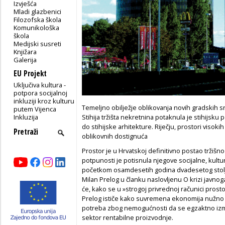
Izvješća
Mladi glazbenici
Filozofska škola
Komunikološka
škola
Medijski susreti
Knjižara
Galerija
EU Projekt
Uključiva kultura -
potpora socijalnoj
inkluziji kroz kulturu
Temeljno obilježje oblikovanja novih gradskih sr
putem Vijenca
Inkluzija
Stihija tržišta nekretnina potaknula je stihijsku
do stihijske arhitekture. Riječju, prostori visok
oblikovnih dostignuća
Prostor je u Hrvatskoj definitivno postao tržiš
potpunosti je potisnula njegove socijalne, kultu
početkom osamdesetih godina dvadesetog stolj
Milan Prelog u članku naslovljenu O krizi javnoga
će, kako se u »strogoj privrednoj računici prost
Prelog ističe kako suvremena ekonomija nužno z
potreba zbog nemogućnosti da se egzaktno izmje
sektor rentabilne proizvodnje.