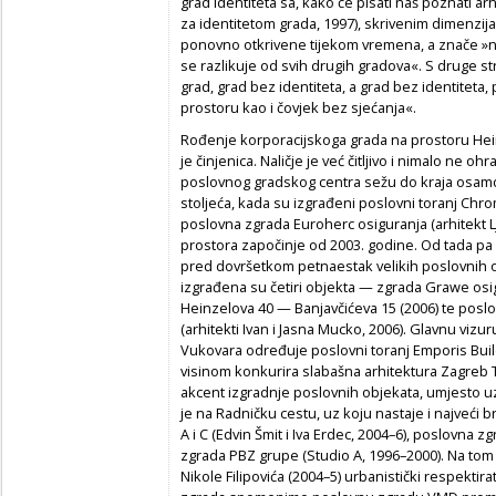
grad identiteta sa, kako će pisati naš poznati ar
za identitetom grada, 1997), skrivenim dimenzij
ponovno otkrivene tijekom vremena, a znače »n
se razlikuje od svih drugih gradova«. S druge str
grad, grad bez identiteta, a grad bez identiteta, 
prostoru kao i čovjek bez sjećanja«.
Rođenje korporacijskoga grada na prostoru Hei
je činjenica. Naličje je već čitljivo i nimalo ne o
poslovnog gradskog centra sežu do kraja osamd
stoljeća, kada su izgrađeni poslovni toranj Chrom
poslovna zgrada Euroherc osiguranja (arhitekt L
prostora započinje od 2003. godine. Od tada pa 
pred dovršetkom petnaestak velikih poslovnih 
izgrađena su četiri objekta — zgrada Grawe os
Heinzelova 40 — Banjavčićeva 15 (2006) te po
(arhitekti Ivan i Jasna Mucko, 2006). Glavnu vizur
Vukovara određuje poslovni toranj Emporis Buil
visinom konkurira slabašna arhitektura Zagreb To
akcent izgradnje poslovnih objekata, umjesto 
je na Radničku cestu, uz koju nastaje i najveći 
A i C (Edvin Šmit i Iva Erdec, 2004–6), poslovna 
zgrada PBZ grupe (Studio A, 1996–2000). Na tom
Nikole Filipovića (2004–5) urbanistički respektir