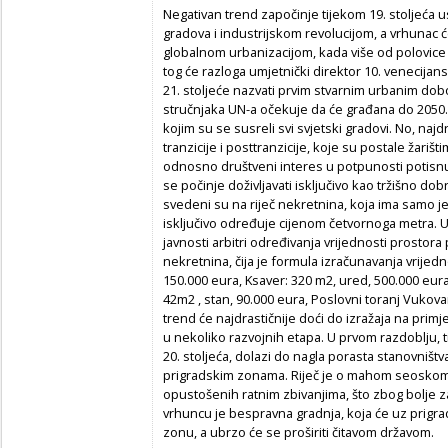
Negativan trend započinje tijekom 19. stoljeć
gradova i industrijskom revolucijom, a vrhunac ć
globalnom urbanizacijom, kada više od polovice s
tog će razloga umjetnički direktor 10. venecijan
21. stoljeće nazvati prvim stvarnim urbanim dob
stručnjaka UN-a očekuje da će građana do 2050. b
kojim su se susreli svi svjetski gradovi. No, najd
tranzicije i posttranzicije, koje su postale žarišti
odnosno društveni interes u potpunosti potisn
se počinje doživljavati isključivo kao tržišno dob
svedeni su na riječ nekretnina, koja ima samo jed
isključivo određuje cijenom četvornoga metra. Umj
javnosti arbitri određivanja vrijednosti prostora
nekretnina, čija je formula izračunavanja vrijed
150.000 eura, Ksaver: 320 m2, ured, 500.000 eura
42m2 , stan, 90.000 eura, Poslovni toranj Vukova
trend će najdrastičnije doći do izražaja na prim
u nekoliko razvojnih etapa. U prvom razdoblju,
20. stoljeća, dolazi do nagla porasta stanovništv
prigradskim zonama. Riječ je o mahom seoskom 
opustošenih ratnim zbivanjima, što zbog bolje 
vrhuncu je bespravna gradnja, koja će uz prigr
zonu, a ubrzo će se proširiti čitavom državom.