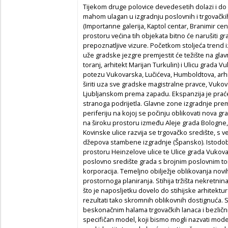
Tijekom druge polovice devedesetih dolazi i do 
mahom ulagan u izgradnju poslovnih i trgovački
(Importanne galerija, Kaptol centar, Branimir 
prostoru većina tih objekata bitno će narušiti g
prepoznatljive vizure. Početkom stoljeća trend 
uže gradske jezgre premjestit će težište na gla
toranj, arhitekt Marijan Turkulin) i Ulicu grada
potezu Vukovarska, Lučićeva, Humboldtova, arhite
širiti uza sve gradske magistralne pravce, Vuk
Ljubljanskom prema zapadu. Ekspanzija je pra
stranoga podrijetla. Glavne zone izgradnje pre
periferiju na kojoj se počinju oblikovati nova g
na široku prostoru između Aleje grada Bologne, 
Kovinske ulice razvija se trgovačko središte, s v
džepova stambene izgradnje (Špansko). Istodobno
prostoru Heinzelove ulice te Ulice grada Vukova
poslovno središte grada s brojnim poslovnim tor
korporacija. Temeljno obilježje oblikovanja novi
prostornoga planiranja. Stihija tržišta nekretni
što je naposljetku dovelo do stihijske arhitektur
rezultati tako skromnih oblikovnih dostignuća. 
beskonačnim halama trgovačkih lanaca i bezličn
specifičan model, koji bismo mogli nazvati mod