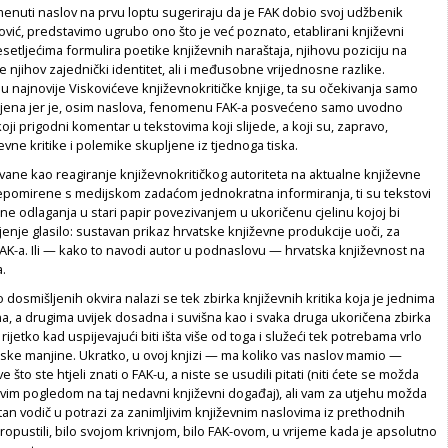
enuti naslov na prvu loptu sugeriraju da je FAK dobio svoj udžbenik
ović, predstavimo ugrubo ono što je već poznato, etablirani književni
desetljećima formulira poetike književnih naraštaja, njihovu poziciju na
te njihov zajednički identitet, ali i međusobne vrijednosne razlike.
u najnovije Viskovićeve književnokritičke knjige, ta su očekivanja samo
jena jer je, osim naslova, fenomenu FAK-a posvećeno samo uvodno
koji prigodni komentar u tekstovima koji slijede, a koji su, zapravo,
evne kritike i polemike skupljene iz tjednoga tiska.
ivane kao reagiranje književnokritičkog autoriteta na aktualne književne
 nepomirene s medijskom zadaćom jednokratna informiranja, ti su tekstovi
e odlaganja u stari papir povezivanjem u ukoričenu cjelinu kojoj bi
enje glasilo: sustavan prikaz hrvatske književne produkcije uoči, za
 FAK-a. Ili — kako to navodi autor u podnaslovu — hrvatska književnost na
a.
o dosmišljenih okvira nalazi se tek zbirka književnih kritika koja je jednima
sna, a drugima uvijek dosadna i suvišna kao i svaka druga ukoričena zbirka
, rijetko kad uspijevajući biti išta više od toga i služeći tek potrebama vrlo
ljske manjine. Ukratko, u ovoj knjizi — ma koliko vas naslov mamio —
 što ste htjeli znati o FAK-u, a niste se usudili pitati (niti ćete se možda
ćevim pogledom na taj nedavni književni događaj), ali vam za utjehu možda
tan vodič u potrazi za zanimljivim književnim naslovima iz prethodnih
ropustili, bilo svojom krivnjom, bilo FAK-ovom, u vrijeme kada je apsolutno