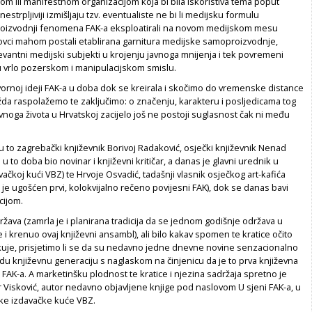
m ili manifestnom organizacijom koja bi bila iskoristiva tema poput
estrpljiviji izmišljaju tzv. eventualiste ne bi li medijsku formulu
roizvodnji fenomena FAK-a eksploatirali na novom medijskom mesu
ovci mahom postali etablirana garnitura medijske samoproizvodnje,
vantni medijski subjekti u krojenju javnoga mnijenja i tek povremeni
u vrlo pozerskom i manipulacijskom smislu.
vornoj ideji FAK-a u doba dok se kreirala i skočimo do vremenske distance
a raspolažemo te zaključimo: o značenju, karakteru i posljedicama tog
oga života u Hrvatskoj zacijelo još ne postoji suglasnost čak ni među
.
su to zagrebački književnik Borivoj Radaković, osječki književnik Nenad
e u to doba bio novinar i književni kritičar, a danas je glavni urednik u
ačkoj kući VBZ) te Hrvoje Osvadić, tadašnji vlasnik osječkog art-kafića
e ugošćen prvi, kolokvijalno rečeno povijesni FAK), dok se danas bavi
cijom.
ržava (zamrla je i planirana tradicija da se jednom godišnje održava u
e i krenuo ovaj književni ansambl), ali bilo kakav spomen te kratice očito
kuje, prisjetimo li se da su nedavno jedne dnevne novine senzacionalno
du književnu generaciju s naglaskom na činjenicu da je to prva književna
FAK-a. A marketinšku plodnost te kratice i njezina sadržaja spretno je
mir Visković, autor nedavno objavljene knjige pod naslovom U sjeni FAK-a, u
ke izdavačke kuće VBZ.