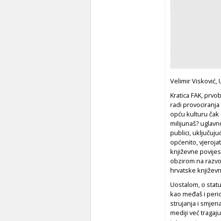
Velimir Visković, 
Kratica FAK, prvo
radi provociranja
opću kulturu čak d
milijunaš? uglavno
publici, uključuj
općenito, vjeroja
književne povijest
obzirom na razvo
hrvatske književn
Uostalom, o statu
kao međaš i perio
strujanja i smjen
mediji već tragaj