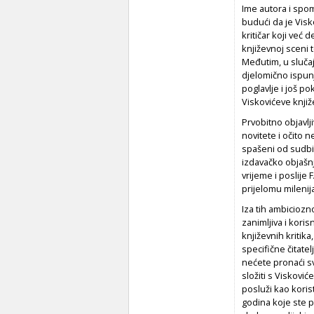
Ime autora i spom
budući da je Visk
kritičar koji već 
književnoj sceni 
Međutim, u slučaj
djelomično ispun
poglavlje i još po
Viskovićeve knjiž
Prvobitno objavlj
novitete i očito
spašeni od sudbin
izdavačko objašnj
vrijeme i poslije
prijelomu milenij
Iza tih ambiciozn
zanimljiva i kori
književnih kritika
specifične čitate
nećete pronaći sve
složiti s Viskovi
posluži kao koris
godina koje ste p