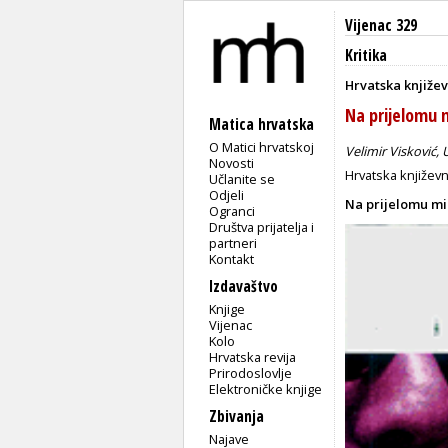
Vijenac 329
Kritika
Hrvatska književ
Na prijelomu m
Matica hrvatska
O Matici hrvatskoj
Velimir Visković, 
Novosti
Hrvatska književn
Učlanite se
Odjeli
Na prijelomu mi
Ogranci
Društva prijatelja i
partneri
Kontakt
Izdavaštvo
Knjige
Vijenac
Kolo
Hrvatska revija
Prirodoslovlje
Elektroničke knjige
Zbivanja
Najave