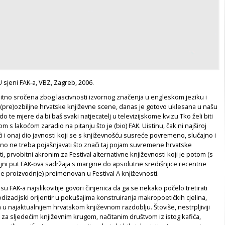
U sjeni FAK-a, VBZ, Zagreb, 2006.
bitno sročena zbog lascivnosti izvornog značenja u engleskom jeziku i
 (pre)ozbiljne hrvatske književne scene, danas je gotovo uklesana u našu
o te mjere da bi baš svaki natjecatelj u televizijskome kvizu Tko želi biti
m s lakoćom zaradio na pitanju što je (bio) FAK. Uistinu, čak ni najširoj
ući i onaj dio javnosti koji se s književnošću susreće povremeno, slučajno i
tno ne treba pojašnjavati što znači taj pojam suvremene hrvatske
i, prvobitni akronim za Festival alternativne književnosti koji je potom (s
jni put FAK-ova sadržaja s margine do apsolutne središnjice recentne
e proizvodnje) preimenovan u Festival A književnosti.
su FAK-a najslikovitije govori činjenica da ga se nekako počelo tretirati
dizacijski orijentir u pokušajima konstruiranja makropoetičkih cjelina,
a u najaktualnijem hrvatskom književnom razdoblju. Štoviše, nestrpljiviji
u za sljedećim književnim krugom, načitanim društvom iz istog kafića,