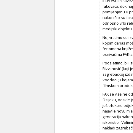
interesnim savezo
fakovaca, dok najn
primijenjenu u p
nakon što su fak
odnosno vrlo rele
medijski objekti 
No, vratimo se iz
kojom danas možd
fenomena književn
osnivačima FAK-a
Podsjetimo, bili 
Rizvanović (koji j
zagrebačkoj izdav
Voodoo (u kojem j
filmskom produk
FAK se više ne od
Osijeku, odakle j
još efektno odje
najavile novu mla
generacija nakon 
iskoristio i Veli
nakladi zagrebač