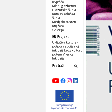
Izvješća
Mladi glazbenici
Filozofska škola
Komunikološka
škola
Medijski susreti
Knjižara
Galerija
EU Projekt
Uključiva kultura -
potpora socijalnoj
inkluziji kroz kulturu
putem Vijenca
Inkluzija