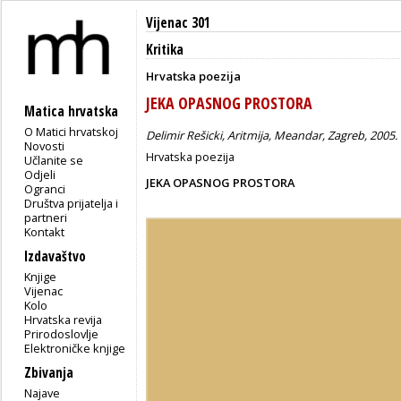
Vijenac 301
Kritika
Hrvatska poezija
JEKA OPASNOG PROSTORA
Matica hrvatska
O Matici hrvatskoj
Delimir Rešicki, Aritmija, Meandar, Zagreb, 2005.
Novosti
Hrvatska poezija
Učlanite se
Odjeli
JEKA OPASNOG PROSTORA
Ogranci
Društva prijatelja i
partneri
Kontakt
Izdavaštvo
Knjige
Vijenac
Kolo
Hrvatska revija
Prirodoslovlje
Elektroničke knjige
Zbivanja
Najave