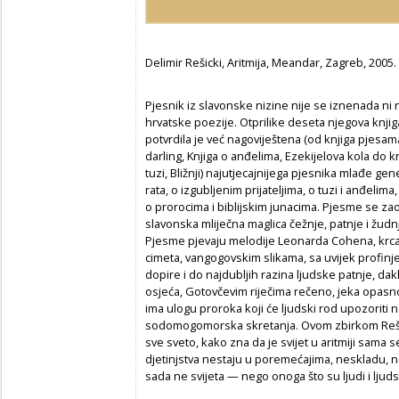
Delimir Rešicki, Aritmija, Meandar, Zagreb, 2005.
Pjesnik iz slavonske nizine nije se iznenada ni
hrvatske poezije. Otprilike deseta njegova knji
potvrdila je već nagoviještena (od knjiga pjesam
darling, Knjiga o anđelima, Ezekijelova kola do k
tuzi, Bližnji) najutjecajnijega pjesnika mlađe gen
rata, o izgubljenim prijateljima, o tuzi i anđelima, 
o prorocima i biblijskim junacima. Pjesme se zaog
slavonska mliječna maglica čežnje, patnje i žudnje
Pjesme pjevaju melodije Leonarda Cohena, krca
cimeta, vangogovskim slikama, sa uvijek profinje
dopire i do najdubljih razina ljudske patnje, dak
osjeća, Gotovčevim riječima rečeno, jeka opas
ima ulogu proroka koji će ljudski rod upozoriti n
sodomogomorska skretanja. Ovom zbirkom Reši
sve sveto, kako zna da je svijet u aritmiji sama s
djetinjstva nestaju u poremećajima, neskladu,
sada ne svijeta — nego onoga što su ljudi i ljudsk