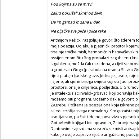
Pod kojima su se mrtvi
Zalud pokušali skriti od živih
Da im gamad iz dana u dan
Ne pljačka sve pliće i pliće rake
Aritmijom Rešicki razgoljuje govor: što žderem to
moja poezija. Odjekuje pjesnički prostor kojemu
tihe pjesničke misli, harmoničnih hamvaševskih 
osvijetljenom žitu Bog pronalazi zagubljenu knj
izgubljena, možda čak ukradena, a cijeli se pro
u grad zvan Goga (parabola na dramu Slavka Gr
rijeci plutaju ljudske glave. Jedna je, jasno, i p
i sjene, ali sjene onoga svijeta koji su ljudi proiz
prostora, ona je činjenica, posljedica. U Grumovoj
je intelektualac invalid–grbavac, koji ponavlja kak
možemo biti prognani. Možemo dakle govoriti o
Zagrebu. Poštena je poezija ona koja iskreno po
slijedi atrofija svega normalnog. Stoga zaista ni
asocijativno, pa čak i idejno, poveziva s pjes
Gotovčevih knjiga: I biti opravdan, Zabranjena v
Danteovim zvijezdama susreću se misli autsajder
kako je ovdje zapravo riječ o angažiranoj poeziji