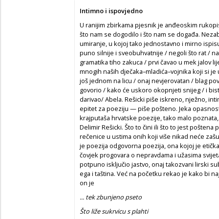
Intimno i ispovjedno
U ranijim zbirkama pjesnik je anđeoskim rukopi
što nam se dogodilo i što nam se događa. Neza
umiranje, u kojoj tako jednostavno i mirno ispisu
puno silnije i sveobuhvatnije / negoli što rat /
gramatika tiho zakuca / prvi čavao u mek jalov l
mnogih naših dječaka–mladića–vojnika koji si je u
još jednom na licu / onaj nevjerovatan / blag pov
govorio / kako će uskoro okopnjeti snijeg / i bist
darivao/ Abela. Rešicki piše iskreno, nježno, in
epitet za poeziju — piše pošteno. Jeka opasnosti
krajputaša hrvatske poezije, tako malo poznata,
Delimir Rešicki. Što to čini ili što to jest poštena 
rečenice u ustima onih koji više nikad neće zašutj
je poezija odgovorna poezija, ona kojoj je etičk
čovjek progovara o nepravdama i užasima svijeta.
potpuno isključio jastvo, onaj takozvani lirski s
ega i taština. Već na početku rekao je kako bi na
on je
... tek zbunjeno pseto
Što liže sukrvicu s plahti