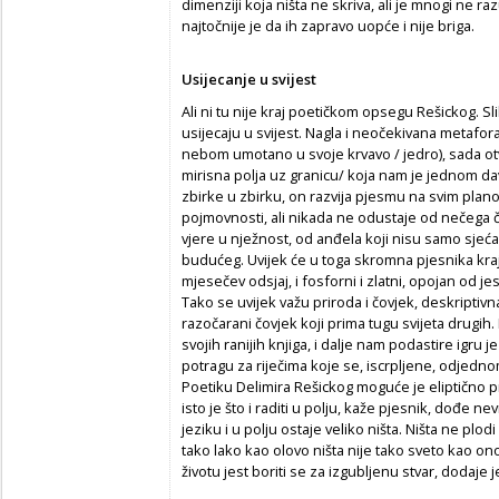
dimenziji koja ništa ne skriva, ali je mnogi ne ra
najtočnije je da ih zapravo uopće i nije briga.
Usijecanje u svijest
Ali ni tu nije kraj poetičkom opsegu Rešickog. 
usijecaju u svijest. Nagla i neočekivana metafora 
nebom umotano u svoje krvavo / jedro), sada ot
mirisna polja uz granicu/ koja nam je jednom dav
zbirke u zbirku, on razvija pjesmu na svim plan
pojmovnosti, ali nikada ne odustaje od nečega če
vjere u nježnost, od anđela koji nisu samo sjeća
budućeg. Uvijek će u toga skromna pjesnika kra
mjesečev odsjaj, i fosforni i zlatni, opojan od 
Tako se uvijek važu priroda i čovjek, deskriptivna 
razočarani čovjek koji prima tugu svijeta drugih.
svojih ranijih knjiga, i dalje nam podastire igru 
potragu za riječima koje se, iscrpljene, odjed
Poetiku Delimira Rešickog moguće je eliptično pr
isto je što i raditi u polju, kaže pjesnik, dođe ne
jeziku i u polju ostaje veliko ništa. Ništa ne plod
tako lako kao olovo ništa nije tako sveto kao ono
životu jest boriti se za izgubljenu stvar, dodaje