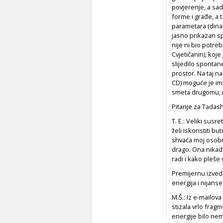
povjerenje, a sad
forme i građe, a t
parametara (dinam
jasno prikazan sp
nije ni bio potre
Cvjetičanin), koj
slijedilo spontan
prostor. Na taj n
CD) moguće je impr
smeta drugomu, 
Pitanje za Tadash
T. E.: Veliki sus
želi iskoristiti b
shvaća moj osobni
drago. Ona nikad
radi i kako pleše 
Premijernu izvedb
energija i nijans
M.Š.: Iz e-mailova
stizala vrlo frag
energije bilo ne