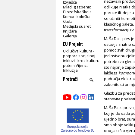
nezavisni produc
Izvješća
Mladi glazbenici
odlikuje rijetka 
Filozofska škola
poruke ili ideje 
Komunikološka
se učiniti herme
škola
klasičnog baleta
Medijski susreti
transformaciji zv
Knjižara
Galerija
M. Š.: Da... ples 
EU Projekt
ostavlja znatno sa
pomoć svih drugi
Uključiva kultura -
potpora socijalnoj
jedinstvenu cjeli
inkluziji kroz kulturu
potrebu za gleda
putem Vijenca
što najprije zapi
Inkluzija
lakšega
komponi
područja elektroa
zakonitosti primj
Glazbu za predsta
stanovita povlast
M. Š.: Pa zapravo
koji je do sada p
ujedno brat, sur
smo oboje veliki 
onoga u što vjeru