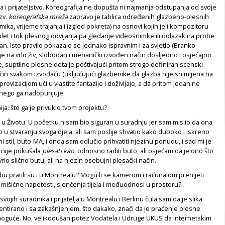
a i prijateljstvo. Koreografija ne dopušta ni najmanja odstupanja od svoje
zv.
koreografska mreža
zapravo je tablica određenih glazbeno-plesnih
ika, vrijeme trajanja i izgled pokreta) na osnovi kojih je i kompozitoru
let i tok plesnog odvijanja pa gledanje videosnimke ili dolazak na probe
ban. Isto pravilo pokazalo se jednako ispravnim i za svjetlo (Branko
e je na vrlo živ, slobodan i mehanički izvođen način dosljedno i osjećajno
e, suptilne plesne detalje poštivajući pritom strogo definiran scenski
ačin svakom izvođaču (uključujući glazbenike da glazba nije snimljena na
ovizacijom ući u vlastite fantazije i doživljaje, a da pritom jedan ne
nego ga nadopunjuje.
ija: što ga je privuklo tvom projektu?
ret u Životu. U početku nisam bio siguran u suradnju jer sam mislio da ona
uto u stvaranju svoga djela, ali sam poslije shvatio kako duboko i iskreno
 stil, buto-MA, i onda sam odlučio prihvatiti njezinu ponudu, i sad mi je
 nije pokušala
plesati kao
, odnosno raditi buto, ali osjećam da je ono što
vrlo slično butu, ali na njezin osebujni plesački način.
u pratili su i u Montrealu? Mogu li se kamerom i računalom prenijeti
e mišićne napetosti, sjenčenja tijela i međuodnosi u prostoru?
 svojih suradnika i prijatelja u Montrealu i Berlinu čula sam da je slika
mentirano i sa zakašnjenjem, što dakako, znači da je praćenje plesne
moguće. No, velikodušan potez Vodatela i Udruge UKUS da internetskim