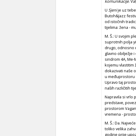
komunikacije
. Va
U
Sjeni
je uz tebe
Butoh&Jazz festiv
od istočnih tradic
tijelima: žena - m
M. Š.: U svojim 
suprotnih polja y
drugo, odnosno u
glavno obilježje 
sindrom 4A, Me-My
kojemu vlastitim 
dokazivati naše oč
u međuprostoru na
Upravo taj prosto
naših različitih t
Napravila si vrlo
predstave, povez
prostorom Vagano
vremena - prosto
M. Š.: Da. Najveće
toliko velika zahv
godine prije upo