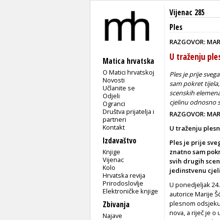
Vijenac 285
Ples
RAZGOVOR: MARI
U traženju pl
Matica hrvatska
O Matici hrvatskoj
Ples je prije sveg
Novosti
sam pokret tijela,
Učlanite se
scenskih elemena
Odjeli
cjelinu odnosno 
Ogranci
Društva prijatelja i
RAZGOVOR: MARI
partneri
Kontakt
U traženju ples
Izdavaštvo
Ples je prije sv
Knjige
znatno sam pokre
Vijenac
svih drugih sce
Kolo
jedinstvenu cje
Hrvatska revija
Prirodoslovlje
U ponedjeljak 24
Elektroničke knjige
autorice Marije Š
plesnom odsjeku 
Zbivanja
nova, a riječ je o
Najave