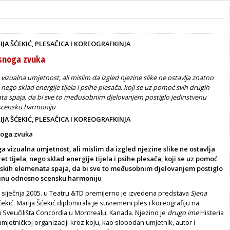
JA ŠĆEKIĆ, PLESAČICA I KOREOGRAFKINJA
esnoga zvuka
a vizualna umjetnost, ali mislim da izgled njezine slike ne ostavlja znatno
 nego sklad energije tijela i psihe plesača, koji se uz pomoć svih drugih
ta spaja, da bi sve to međusobnim djelovanjem postiglo jedinstvenu
scensku harmoniju
JA ŠĆEKIĆ, PLESAČICA I KOREOGRAFKINJA
noga zvuka
ega vizualna umjetnost, ali mislim da izgled njezine slike ne ostavlja
t tijela, nego sklad energije tijela i psihe plesača, koji se uz pomoć
nskih elemenata spaja, da bi sve to međusobnim djelovanjem postiglo
linu odnosno scensku harmoniju
. siječnja 2005. u Teatru &TD premijerno je izvedena predstava
Sjena
ćekić. Marija Šćekić diplomirala je suvremeni ples i koreografiju na
Sveučilišta Concordia u Montrealu, Kanada. Njezino je
drugo ime
Histeria
 umjetničkoj organizaciji kroz koju, kao slobodan umjetnik, autor i