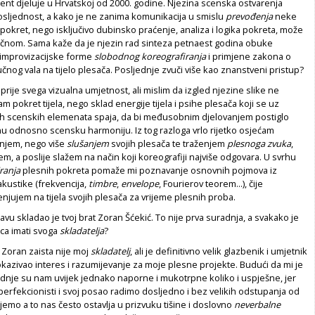
ent djeluje u Hrvatskoj od 2000. godine. Njezina scenska ostvarenja
dosljednost, a kako je ne zanima komunikacija u smislu
prevođenja
neke
u pokret, nego isključivo dubinsko praćenje, analiza i logika pokreta, može
tičnom. Sama kaže da je njezin rad sinteza petnaest godina obuke
, improvizacijske forme
slobodnog koreografiranja
i primjene zakona o
učnog vala na tijelo plesača. Posljednje zvuči više kao znanstveni pristup?
je prije svega vizualna umjetnost, ali mislim da izgled njezine slike ne
m pokret tijela, nego sklad energije tijela i psihe plesača koji se uz
h scenskih elemenata spaja, da bi međusobnim djelovanjem postiglo
nu odnosno scensku harmoniju. Iz tog razloga vrlo rijetko osjećam
njem, nego više
slušanjem
svojih plesača te traženjem
plesnoga zvuka
,
šem, a poslije slažem na način koji koreografiji najviše odgovara. U svrhu
ranja
plesnih pokreta pomaže mi poznavanje osnovnih pojmova iz
kustike (frekvencija,
timbre
,
envelope
, Fourierov teorem...), čije
enjujem na tijela svojih plesača za vrijeme plesnih proba.
vu skladao je tvoj brat Zoran Šćekić. To nije prva suradnja, a svakako je
ica imati svoga
skladatelja
?
, Zoran zaista nije moj
skladatelj
, ali je definitivno velik glazbenik i umjetnik
okazivao interes i razumijevanje za moje plesne projekte. Budući da mi je
adnje su nam uvijek jednako naporne i mukotrpne koliko i uspješne, jer
perfekcionisti i svoj posao radimo dosljedno i bez velikih odstupanja od
jemo a to nas često ostavlja u prizvuku tišine i doslovno
neverbalne