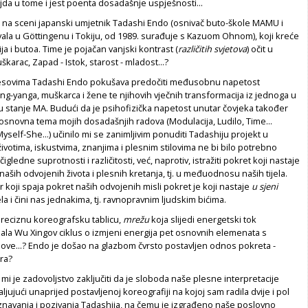
ljda u tome i jest poenta dosadašnje uspješnosti...
 na sceni japanski umjetnik Tadashi Endo (osnivač buto-škole MAMU i
ala u Göttingenu i Tokiju, od 1989. surađuje s Kazuom Ohnom), koji kreće
ija i butoa. Time je pojačan vanjski kontrast (
različitih svjetova
) očit u
uškarac, Zapad - Istok, starost - mladost...?
plesovima Tadashi Endo pokušava predočiti međusobnu napetost
ing-yanga, muškarca i žene te njihovih vječnih transformacija iz jednoga u
 stanje MA. Budući da je psihofizička napetost unutar čovjeka također
i osnovna tema mojih dosadašnjih radova (Modulacija, Ludilo, Time...
self-She...) učinilo mi se zanimljivim ponuditi Tadashiju projekt u
životima, iskustvima, znanjima i plesnim stilovima ne bi bilo potrebno
igledne suprotnosti i različitosti, već, naprotiv, istražiti pokret koji nastaje
ših odvojenih života i plesnih kretanja, tj. u međuodnosu naših tijela.
r koji spaja pokret naših odvojenih misli pokret je koji nastaje
u sjeni
ijela i čini nas jednakima, tj. ravnopravnim ljudskim bićima.
 preciznu koreografsku tablicu,
mrežu
koja slijedi energetski tok
ala Wu Xingov ciklus o izmjeni energija pet osnovnih elemenata s
ve...? Endo je došao na glazbom čvrsto postavljen odnos pokreta -
ra?
 mi je zadovoljstvo zaključiti da je sloboda naše plesne interpretacije
aljujući unaprijed postavljenoj koreografiji na kojoj sam radila dvije i pol
znavanja i pozivanja Tadashija, na čemu je izgrađeno naše poslovno