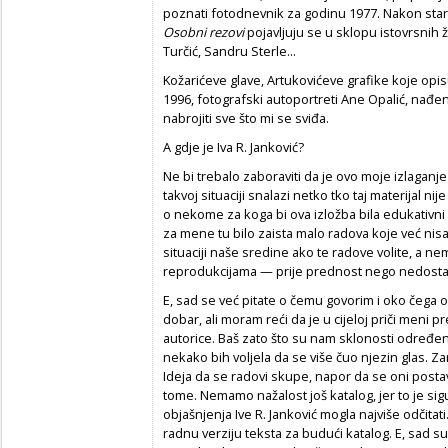
poznati fotodnevnik za godinu 1977. Nakon stari
Osobni rezovi
pojavljuju se u sklopu istovrsnih ž
Turčić, Sandru Sterle...
Kožarićeve glave, Artukovićeve grafike koje opi
1996, fotografski autoportreti Ane Opalić, nađe
nabrojiti sve što mi se sviđa.
A gdje je Iva R. Janković?
Ne bi trebalo zaboraviti da je ovo moje izlaganj
takvoj situaciji snalazi netko tko taj materijal ni
o nekome za koga bi ova izložba bila edukativni
za mene tu bilo zaista malo radova koje već nisa
situaciji naše sredine ako te radove volite, a nem
reprodukcijama — prije prednost nego nedosta
E, sad se već pitate o čemu govorim i oko čega o
dobar, ali moram reći da je u cijeloj priči meni p
autorice. Baš zato što su nam sklonosti određen
nekako bih voljela da se više čuo njezin glas. Za
Ideja da se radovi skupe, napor da se oni post
tome. Nemamo nažalost još katalog, jer to je sigu
objašnjenja Ive R. Janković mogla najviše odčit
radnu verziju teksta za budući katalog. E, sad su