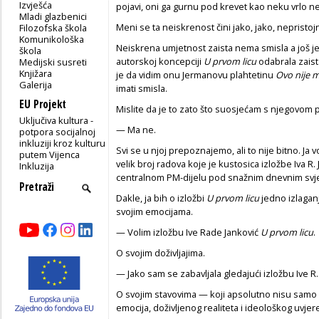
Izvješća
pojavi, oni ga gurnu pod krevet kao neku vrlo ne
Mladi glazbenici
Meni se ta neiskrenost čini jako, jako, nepristoj
Filozofska škola
Komunikološka
Neiskrena umjetnost zaista nema smisla a još je i
škola
autorskoj koncepciji
U prvom licu
odabrala zaista
Medijski susreti
Knjižara
je da vidim onu Jermanovu plahtetinu
Ovo nije m
Galerija
imati smisla.
EU Projekt
Mislite da je to zato što suosjećam s njegovom 
Uključiva kultura -
— Ma ne.
potpora socijalnoj
inkluziji kroz kulturu
Svi se u njoj prepoznajemo, ali to nije bitno. Ja
putem Vijenca
velik broj radova koje je kustosica izložbe Iva R
Inkluzija
centralnom PM-dijelu pod snažnim dnevnim svj
Dakle, ja bih o izložbi
U prvom licu
jedno izlaganj
svojim emocijama.
— Volim izložbu Ive Rade Janković
U prvom licu
.
O svojim doživljajima.
— Jako sam se zabavljala gledajući izložbu Ive R
O svojim stavovima — koji apsolutno nisu samo 
emocija, doživljenog realiteta i ideološkog uvjer