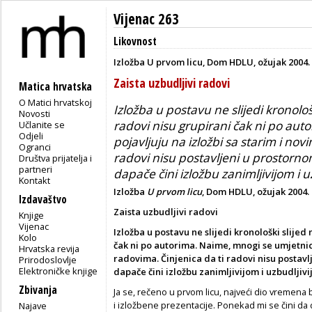
Vijenac 263
Likovnost
Izložba U prvom licu, Dom HDLU, ožujak 2004.
Zaista uzbudljivi radovi
Matica hrvatska
O Matici hrvatskoj
Izložba u postavu ne slijedi kronolo
Novosti
radovi nisu grupirani čak ni po aut
Učlanite se
Odjeli
pojavljuju na izložbi sa starim i nov
Ogranci
radovi nisu postavljeni u prostorno
Društva prijatelja i
partneri
dapače čini izložbu zanimljivijom i 
Kontakt
Izložba
U prvom licu
, Dom HDLU, ožujak 2004.
Izdavaštvo
Zaista uzbudljivi radovi
Knjige
Vijenac
Izložba u postavu ne slijedi kronološki slije
Kolo
čak ni po autorima. Naime, mnogi se umjetnici
Hrvatska revija
radovima. Činjenica da ti radovi nisu postav
Prirodoslovlje
Elektroničke knjige
dapače čini izložbu zanimljivijom i uzbudljiv
Zbivanja
Ja se, rečeno u prvom licu, najveći dio vremena
i izložbene prezentacije. Ponekad mi se čini da d
Najave