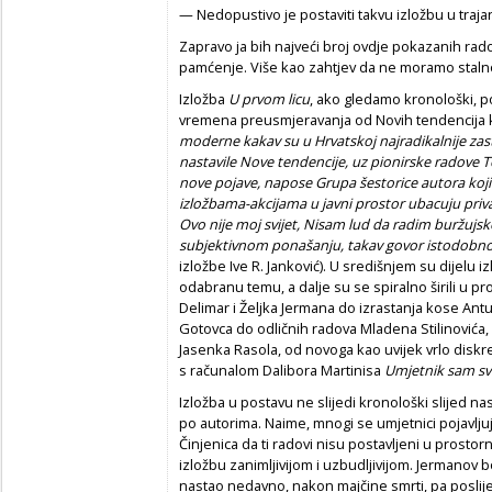
— Nedopustivo je postaviti takvu izložbu u traj
Zapravo ja bih najveći broj ovdje pokazanih rado
pamćenje. Više kao zahtjev da ne moramo staln
Izložba
U prvom licu
, ako gledamo kronološki, p
vremena preusmjeravanja od Novih tendencija k
moderne kakav su u Hrvatskoj najradikalnije zast
nastavile Nove tendencije, uz pionirske radove
nove pojave, napose Grupa šestorice autora koj
izložbama-akcijama u javni prostor ubacuju privat
Ovo nije moj svijet, Nisam lud da radim buržujske
subjektivnom ponašanju, takav govor istodobno 
izložbe Ive R. Janković). U središnjem su dijelu i
odabranu temu, a dalje su se spiralno širili u pr
Delimar i Željka Jermana do izrastanja kose Ant
Gotovca do odličnih radova Mladena Stilinovića
Jasenka Rasola, od novoga kao uvijek vrlo diskr
s računalom Dalibora Martinisa
Umjetnik sam sv
Izložba u postavu ne slijedi kronološki slijed na
po autorima. Naime, mnogi se umjetnici pojavljuj
Činjenica da ti radovi nisu postavljeni u prosto
izložbu zanimljivijom i uzbudljivijom. Jerman
nastao nedavno, nakon majčine smrti, pa posli