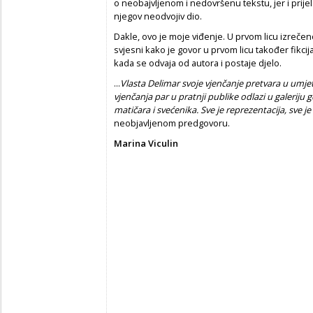
o neobajvljenom i nedovršenu tekstu, jer i prijelo
njegov neodvojiv dio.
Dakle, ovo je moje viđenje. U prvom licu izrečen
svjesni kako je govor u prvom licu također fikcija.
kada se odvaja od autora i postaje djelo.
...
Vlasta Delimar svoje vjenčanje pretvara u umje
vjenčanja par u pratnji publike odlazi u galerij
matičara i svećenika. Sve je reprezentacija, sve je is
neobjavljenom predgovoru.
Marina Viculin