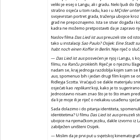
veliki je esej o Langu, ali i gradu. Neki ljudi do č
strašno osjeća u tom radu, kao i u
MÇrder unter
svojevrstan portret grada, traženja ubojice kroz
grad ne prepoznajemo. Ista se stvar događa i 
kadra ne možemo pretpostaviti da je zapravo rij
Naslov filma
Das Lied ist aus
preuzeli ste od ist
tako u instalaciji
Sao Paulo? Osijek
:
Eine Stadt s
habt noch einen Koffer in Berlin
. Nije riječ o sl
—
Das Lied ist aus
posvećen je njoj i Langu, s k
filmu, na
Ranču prokletih
. Riječ je o njezinu šl
nadam se, kraj jednoga razdoblja kojim sam se 
aus
, spomenuo bih i jedan drugi film kojim se on
Ridleyja Scotta. Vraćajući se dakle materijalu s
osjećati kao
replikant
koji, kako je to sugeriran
Jednostavno nisam znao što je to što imam pred s
da li je moje ili je riječ o nekakvu usađenu sjeća
Sada dolazimo i do pitanja identiteta, spomenul
identitetima? U filmu
Das Lied ist aus
preuzeli st
ubojice na njemačkom jeziku, dakle izvorno iz 
zabilježen uništeni Osijek.
— Mislim da je prvi put u svjetskoj kinematogra