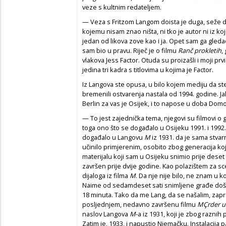
veze s kultnim redateljem.
— Veza s Fritzom Langom doista je duga, seže do
kojemu nisam znao ništa, ni tko je autor ni iz ko
jedan od likova zove kao i ja. Opet sam ga gleda
sam bio u pravu. Riječ je o filmu
Ranč prokletih
,
vlakova Jess Factor. Otuda su proizašli i moji pr
jedina tri kadra s titlovima u kojima je Factor.
Iz Langova ste opusa, u bilo kojem mediju da ste ra
bremenili ostvarenja nastala od 1994. godine. Ja
Berlin za vas je Osijek, i to napose u doba Dom
— To jest zajednička tema, njegovi su filmovi o
toga ono što se događalo u Osijeku 1991. i 1992.
događalo u Langovu
M
iz 1931. da je sama stvarn
učinilo primjerenim, osobito zbog generacija koj
materijalu koji sam u Osijeku snimio prije deset 
završen prije dvije godine. Kao polazištem za s
dijaloga iz filma
M
. Da nje nije bilo, ne znam u ko
Naime od sedamdeset sati snimljene građe došao
18 minuta. Tako da me Lang, da se našalim, zapr
posljednjem, nedavno završenu filmu
MÇrder u
naslov Langova
M
-a iz 1931, koji je zbog raznih 
Zatim je, 1933, i napustio Njemačku. Instalacija p