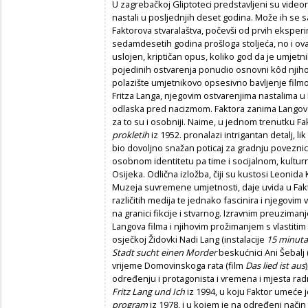
U zagrebačkoj Gliptoteci predstavljeni su videorad
nastali u posljednjih deset godina. Može ih se
Faktorova stvaralaštva, počevši od prvih eksperi
sedamdesetih godina prošloga stoljeća, no i ova
uslojen, kriptičan opus, koliko god da je umjetn
pojedinih ostvarenja ponudio osnovni kôd njihov
polazište umjetnikovo opsesivno bavljenje film
Fritza Langa, njegovim ostvarenjima nastalima 
odlaska pred nacizmom. Faktora zanima Langova t
za to su i osobniji. Naime, u jednom trenutku 
prokletih
iz 1952. pronalazi intrigantan detalj, lik
bio dovoljno snažan poticaj za gradnju poveznic
osobnom identitetu pa time i socijalnom, kultur
Osijeka. Odlična izložba, čiji su kustosi Leonid
Muzeja suvremene umjetnosti, daje uvida u Fak
različitih medija te jednako fascinira i njegovim
na granici fikcije i stvarnog. Izravnim preuzimanj
Langova filma i njihovim prožimanjem s vlastitim
osječkoj Židovki Nadi Lang (instalacije
15 minuta
Stadt sucht einen Morder
beskućnici Ani Šebalj
vrijeme Domovinskoga rata (film
Das lied ist aus
određenju i protagonista i vremena i mjesta radnj
Fritz Lang und Ich
iz 1994, u koju Faktor umeće j
program
iz 1978, i u kojem je na određeni način