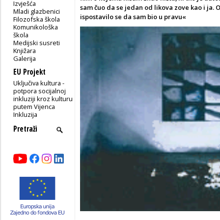
Izvješća
sam čuo da se jedan od likova zove kao i ja.
Mladi glazbenici
ispostavilo se da sam bio u pravu«
Filozofska škola
Komunikološka
škola
Medijski susreti
Knjižara
Galerija
EU Projekt
Uključiva kultura -
potpora socijalnoj
inkluziji kroz kulturu
putem Vijenca
Inkluzija