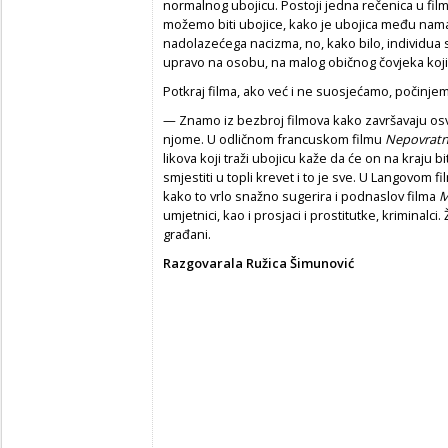
normalnog ubojicu. Postoji jedna rečenica u film
možemo biti ubojice, kako je ubojica među nama.
nadolazećega nacizma, no, kako bilo, individua s
upravo na osobu, na malog običnog čovjeka koji j
Potkraj filma, ako već i ne suosjećamo, počinjem
— Znamo iz bezbroj filmova kako završavaju osve
njome. U odličnom francuskom filmu
Nepovrat
likova koji traži ubojicu kaže da će on na kraju bi
smjestiti u topli krevet i to je sve. U Langovom f
kako to vrlo snažno sugerira i podnaslov filma
umjetnici, kao i prosjaci i prostitutke, kriminalci.
građani.
Razgovarala Ružica Šimunović