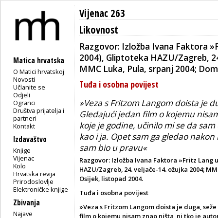
Vijenac 263
Likovnost
Razgovor: Izložba Ivana Faktora »F
2004), Gliptoteka HAZU/Zagreb, 24.
Matica hrvatska
MMC Luka, Pula, srpanj 2004; Dom 
O Matici hrvatskoj
Novosti
Tuđa i osobna povijest
Učlanite se
Odjeli
»Veza s Fritzom Langom doista je du
Ogranci
Društva prijatelja i
Gledajući jedan film o kojemu nisam z
partneri
koje je godine, učinilo mi se da sam
Kontakt
kao i ja. Opet sam ga gledao nakon n
Izdavaštvo
sam bio u pravu«
Knjige
Vijenac
Razgovor: Izložba Ivana Faktora »Fritz Lang u
Kolo
HAZU/Zagreb, 24. veljače-14. ožujka 2004; MM
Hrvatska revija
Osijek, listopad 2004.
Prirodoslovlje
Elektroničke knjige
Tuđa i osobna povijest
Zbivanja
»Veza s Fritzom Langom doista je duga, seže 
Najave
film o kojemu nisam znao ništa, ni tko je autor