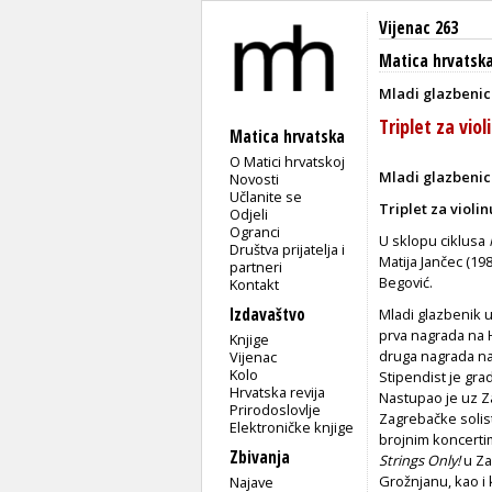
Vijenac 263
Matica hrvatsk
Mladi glazbenici
Triplet za viol
Matica hrvatska
O Matici hrvatskoj
Mladi glazbenici
Novosti
Učlanite se
Triplet za violin
Odjeli
Ogranci
U sklopu ciklusa
Društva prijatelja i
Matija Jančec (1
partneri
Begović.
Kontakt
Izdavaštvo
Mladi glazbenik u
prva nagrada na H
Knjige
druga nagrada n
Vijenac
Kolo
Stipendist je gra
Hrvatska revija
Nastupao je uz Za
Prirodoslovlje
Zagrebačke solis
Elektroničke knjige
brojnim koncerti
Zbivanja
Strings Only!
u Za
Grožnjanu, kao i
Najave