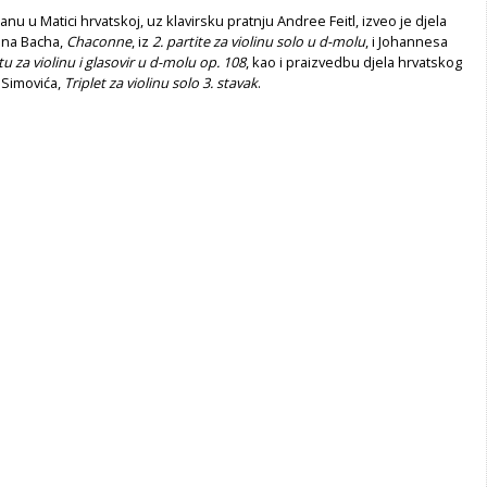
nu u Matici hrvatskoj, uz klavirsku pratnju Andree Feitl, izveo je djela
ana Bacha,
Chaconne
, iz
2. partite za violinu solo u d-molu
, i Johannesa
tu za violinu i glasovir u d-molu op. 108
, kao i praizvedbu djela hrvatskog
 Simovića,
Triplet za violinu solo 3. stavak
.