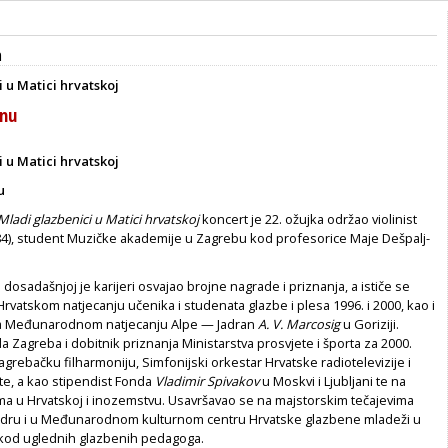
a
 u Matici hrvatskoj
inu
 u Matici hrvatskoj
u
Mladi glazbenici u Matici hrvatskoj
koncert je 22. ožujka održao violinist
984), student Muzičke akademije u Zagrebu kod profesorice Maje Dešpalj-
 dosadašnjoj je karijeri osvajao brojne nagrade i priznanja, a ističe se
rvatskom natjecanju učenika i studenata glazbe i plesa 1996. i 2000, kao i
a Međunarodnom natjecanju Alpe — Jadran
A. V. Marcosig
u Goriziji.
da Zagreba i dobitnik priznanja Ministarstva prosvjete i športa za 2000.
grebačku filharmoniju, Simfonijski orkestar Hrvatske radiotelevizije i
te, a kao stipendist Fonda
Vladimir Spivakov
u Moskvi i Ljubljani te na
ma u Hrvatskoj i inozemstvu. Usavršavao se na majstorskim tečajevima
dru i u Međunarodnom kulturnom centru Hrvatske glazbene mladeži u
 kod uglednih glazbenih pedagoga.