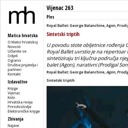
Vijenac 263
Ples
Royal Ballet: George Balanchine, Agon, Prodi
Sintetski triptih
Matica hrvatska
O Matici hrvatskoj
U povodu stote obljetnice rođenja
Novosti
Royal Ballet uvrstio je na repertoar 
Učlanite se
Odjeli
sintetiziraju tri ključna područja nj
Ogranci
balet (Agon), narativni (Prodigal So
Društva prijatelja i
partneri
Royal Ballet: George Balanchine,
Agon, Prodi
Kontakt
Sintetski triptih
Izdavaštvo
Knjige
Vijenac
Kolo
Hrvatska revija
Prirodoslovlje
Elektroničke knjige
Zbivanja
Najave