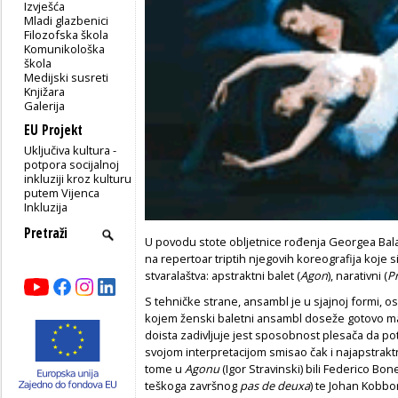
Izvješća
Mladi glazbenici
Filozofska škola
Komunikološka
škola
Medijski susreti
Knjižara
Galerija
EU Projekt
Uključiva kultura -
potpora socijalnoj
inkluziji kroz kulturu
putem Vijenca
Inkluzija
U povodu stote obljetnice rođenja Georgea Bala
na repertoar triptih njegovih koreografija koje si
stvaralaštva: apstraktni balet (
Agon
), narativni (
P
S tehničke strane, ansambl je u sjajnoj formi, o
kojem ženski baletni ansambl doseže gotovo man
doista zadivljuje jest sposobnost plesača da po
svojom interpretacijom smisao čak i najapstraktn
tome u
Agonu
(Igor Stravinski) bili Federico Bon
teškoga završnog
pas de deuxa
) te Johan Kobbo