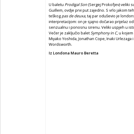
U baletu
Prodigal Son
(Sergej Prokofjev) veliki s
Guillem, ovdje prvi put zajedno. S vrlo jakom 
teškog
pas de deuxa
, taj par oduševio je lond
interpretacijom: on je sjajno dočarao prijelaz 
senzualnu i ponosnu sirenu. Veliki uspjeh u isto
Večer je zaključio balet
Symphony in C
, u kojem
Miyako Yoshida, Jonathan Cope, Inaki Urlezaga i
Wordsworth.
Iz Londona Mauro Beretta