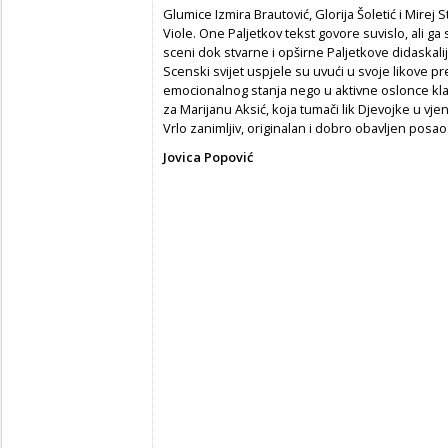
Glumice Izmira Brautović, Glorija Šoletić i Mirej S
Viole. One Paljetkov tekst govore suvislo, ali ga
sceni dok stvarne i opširne Paljetkove didaskali
Scenski svijet uspjele su uvući u svoje likove pr
emocionalnog stanja nego u aktivne oslonce klas
za Marijanu Aksić, koja tumači lik Djevojke u vj
Vrlo zanimljiv, originalan i dobro obavljen posao
Jovica Popović