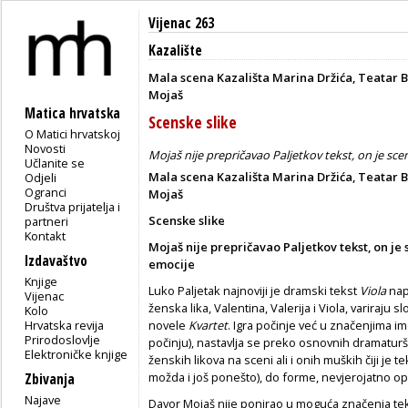
Vijenac 263
Kazalište
Mala scena Kazališta Marina Držića, Teatar Bu
Mojaš
Matica hrvatska
Scenske slike
O Matici hrvatskoj
Novosti
Mojaš nije prepričavao Paljetkov tekst, on je sc
Učlanite se
Mala scena Kazališta Marina Držića, Teatar B
Odjeli
Ogranci
Mojaš
Društva prijatelja i
Scenske slike
partneri
Kontakt
Mojaš nije prepričavao Paljetkov tekst, on je
Izdavaštvo
emocije
Knjige
Luko Paljetak najnoviji je dramski tekst
Viola
napi
Vijenac
ženska lika, Valentina, Valerija i Viola, variraju
Kolo
Hrvatska revija
novele
Kvartet
. Igra počinje već u značenjima 
Prirodoslovlje
počinju), nastavlja se preko osnovnih dramatu
Elektroničke knjige
ženskih likova na sceni ali i onih muških čiji je
možda i još ponešto), do forme, nevjerojatno opš
Zbivanja
Najave
Davor Mojaš nije ponirao u moguća značenja teks