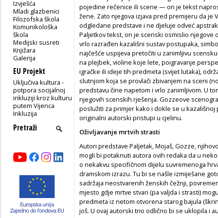
Izvješća
pojedine rečenice ili scene — on je tekst napro
Mladi glazbenici
žene. Zato njegova izjava pred premijeru da je V
Filozofska škola
odgledane predstave i ne djeluje odveć apstrak
Komunikološka
škola
Paljetkov tekst, on je scenski osmislio njegove
Medijski susreti
vrlo razrađen kazališni sustav postupaka, simb
Knjižara
najčešće uspijeva pretočiti u zanimljivu scensku 
Galerija
na plejbek, violine koje lete, poigravanje perspe
EU Projekt
igračke ili ideje tih predmeta (svijet lutaka), o
slutnjom koja se provlači zbivanjem na sceni (no
Uključiva kultura -
potpora socijalnoj
predstavu čine napetom i vrlo zanimljivom. U t
inkluziji kroz kulturu
njegovih scenskih rješenja. Gozzeove scenograf
putem Vijenca
poslužiti za primjer kako i dokle se u kazališnoj
Inkluzija
originalni autorski pristupi u cjelinu.
Oživljavanje mrtvih strasti
Autori predstave Paljetak, Mojaš, Gozze, njihovo 
mogli bi potaknuti autora ovih redaka da u ne
o nekakvu specifičnom dijelu suvremenoga hrv
dramskom izrazu. Tu bi se našle izmiješane go
sadržaja neostvarenih ženskih čežnji, povremeno
mjesto gdje mrtve stvari (pa valjda i strasti) mogu
predmeta iz netom otvorena starog bajula (škrinj
još. U ovaj autorski trio odlično bi se uklopila i 