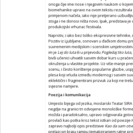
onoga čije ime nose i njegovim naukom o kojem 
biomehanike upravo na ovom tekstu rezultirala
primjenom načela, iako nije pretjerano uzbudlji
stoga i ne donosi ništa novo. Ipak, predstava je o
produkcijski vrhunac festivala.
Naprotiv, i iako bez toliko ekspresivne tehnike
Pozitiv iz Ljubljane, osnovan u đačkom domu prij
suvremenim medijskim i scenskim umjetnostima. 
im je
Lej do luta
ili u prijevodu
Pogledaj tko luta
,
bivši učenici uhvatili sasvim dobar kurs u prać
okruženja u vlastite projekte. Uz više-manje pre
scenu, i često korištenje popularne glazbe, uspj
plesa koji vrluda između modernog i sasvim su
eklektični i fragmentirani prizvuk za koji ne treb
svjesne namjere.
Poezija i komunikacija
Umjesto bijega od jezika, mostarski Teatar SIRA 
negdje na granici tri odvojene monološke forme 
možda i paradoksalno, upravo odgovarala goto
provlači kao potka kroz tekst istkan od poezije I
zapravo najbolji opis predstave
Kao da sam otv
prelazi pri kraju rampu tematiziranjem ratne pro