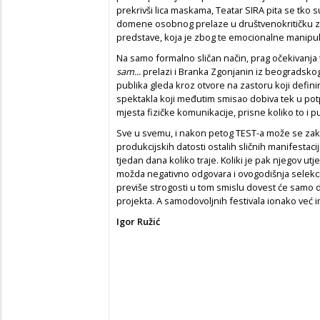
prekrivši lica maskama, Teatar SIRA pita se tko s
domene osobnog prelaze u društvenokritičku zb
predstave, koja je zbog te emocionalne manipula
Na samo formalno sličan način, prag očekivanja
sam...
prelazi i Branka Zgonjanin iz beogradsko
publika gleda kroz otvore na zastoru koji defi
spektakla koji međutim smisao dobiva tek u pot
mjesta fizičke komunikacije, prisne koliko to i pu
Sve u svemu, i nakon petog TEST-a može se zaklj
produkcijskih datosti ostalih sličnih manifestaci
tjedan dana koliko traje. Koliki je pak njegov u
možda negativno odgovara i ovogodišnja selekcij
previše strogosti u tom smislu dovest će samo d
projekta. A samodovoljnih festivala ionako već
Igor Ružić