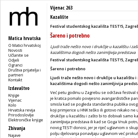
Vijenac 263
Kazalište
Festival studentskog kazališta TEST!5, Zagreb
Šareno i potrebno
Matica hrvatska
O Matici hrvatskoj
Ljudi traže nešto novo i drukčije u kazalištu i z
Novosti
kazalištima dogodi nešto zanimljivija predstava
Učlanite se
Festival studentskog kazališta TEST!5, Zagreb
Odjeli
Ogranci
Šareno i potrebno
Društva prijatelja i
partneri
Ljudi traže nešto novo i drukčije u kazalištu 
Kontakt
kazalištima dogodi nešto zanimljivija preds
Izdavaštvo
Već petu godinu u Zagrebu se održava festival s
Knjige
je kratica pomalo povijesno avangardističke pa
Vijenac
smisla kad se pogleda standardna publika ovog f
Kolo
Hrvatska revija
koji primjerice u HNK teško ili gotovo nikako ne u
Prirodoslovlje
drukčije u kazalištu i zašto bi to dobivali samo
Elektroničke knjige
zanimljivija predstava ili kad se Goga Vnuk potr
novog TEST! donosi, jer je riječ uglavnom o sku
Zbivanja
polju djelovanja ponavljaju uglavnom već proku
Najave