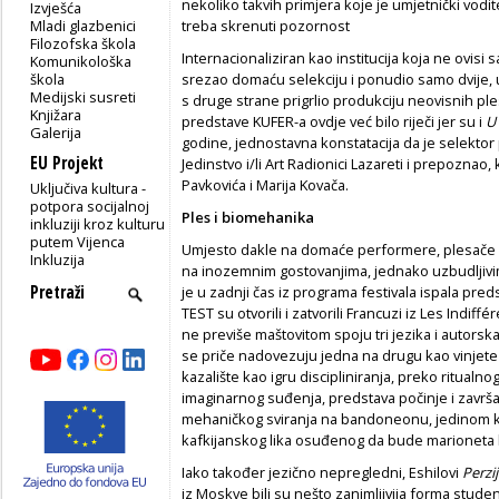
nekoliko takvih primjera koje je umjetnički vodite
Izvješća
Mladi glazbenici
treba skrenuti pozornost
Filozofska škola
Internacionaliziran kao institucija koja ne ovis
Komunikološka
škola
srezao domaću selekciju i ponudio samo dvije, 
Medijski susreti
s druge strane prigrlio produkciju neovisnih ple
Knjižara
predstave KUFER-a ovdje već bilo riječi jer su i
U
Galerija
godine, jednostavna konstatacija da je selektor
EU Projekt
Jedinstvo i/li Art Radionici Lazareti i prepoznao
Pavkovića i Marija Kovača.
Uključiva kultura -
potpora socijalnoj
Ples i biomehanika
inkluziji kroz kulturu
putem Vijenca
Umjesto dakle na domaće performere, plesače i
Inkluzija
na inozemnim gostovanjima, jednako uzbudljivim
je u zadnji čas iz programa festivala ispala p
TEST su otvorili i zatvorili Francuzi iz Les Indif
ne previše maštovitom spoju tri jezika i autorska
se priče nadovezuju jedna na drugu kao vinjete i
kazalište kao igru discipliniranja, preko ritualno
imaginarnog suđenja, predstava počinje i zavr
mehaničkog sviranja na bandoneonu, jedinom ko
kafkijanskog lika osuđenog da bude marioneta b
Iako također jezično nepregledni, Eshilovi
Perzi
iz Moskve bili su nešto zanimljivija forma stude