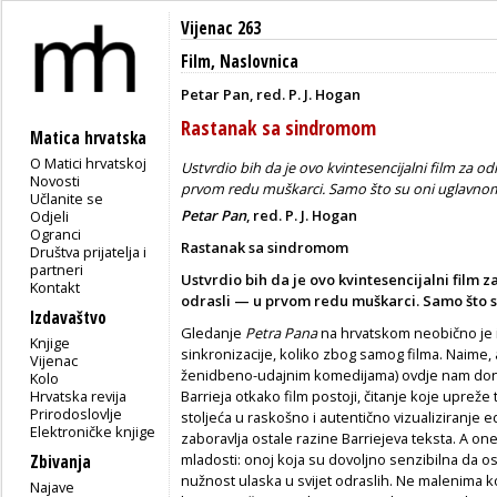
Vijenac 263
Film
,
Naslovnica
Petar Pan, red. P. J. Hogan
Rastanak sa sindromom
Matica hrvatska
O Matici hrvatskoj
Ustvrdio bih da je ovo kvintesencijalni film za od
Novosti
prvom redu muškarci. Samo što su oni uglavnom z
Učlanite se
Petar Pan
, red. P. J. Hogan
Odjeli
Ogranci
Rastanak sa sindromom
Društva prijatelja i
partneri
Ustvrdio bih da je ovo kvintesencijalni film z
Kontakt
odrasli — u prvom redu muškarci. Samo što 
Izdavaštvo
Gledanje
Petra Pana
na hrvatskom neobično je i
Knjige
sinkronizacije, koliko zbog samog filma. Naime, a
Vijenac
ženidbeno-udajnim komedijama) ovdje nam donosi
Kolo
Hrvatska revija
Barrieja otkako film postoji, čitanje koje upre
Prirodoslovlje
stoljeća u raskošno i autentično vizualiziranje ed
Elektroničke knjige
zaboravlja ostale razine Barriejeva teksta. A o
mladosti: onoj koja su dovoljno senzibilna da osj
Zbivanja
nužnost ulaska u svijet odraslih. Ne malenima koj
Najave