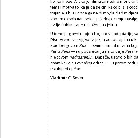
koliko može. A iako je film izvanredno montiran,
tema i motiva tolika je da se čini kako bi s lako
trajanje. Eh, ali onda ga ne bi mogla gledati djeca
sobom eksplicitan seks i još eksplicitnije nasilj
ovdje sublimirane u složeniju cjelinu.
U tome je glavni uspjeh Hoganove adaptacije, val
Disneyjevoj verziji, vodviljskim adaptacijama u 
Spielbergovom
Kuki
— svim onim filmovima koji 
Petra Pana
— i u podsjećanju na to da je
Petar 
njegovom
nadrastanju
... Dapače, ustvrdio bih d
znam kakvi su ovdašnji odrasli — u prvom redu
izgubljeni dječaci.
Vladimir C. Sever