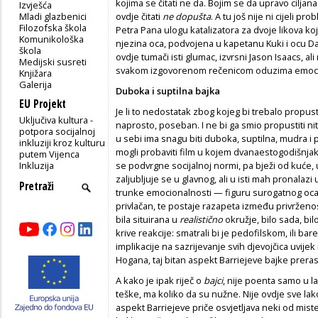
kojima se čitati ne da. Bojim se da upravo ciljana
Izvješća
Mladi glazbenici
ovdje čitati
ne
dopušta
. A tu još nije ni cijeli 
Filozofska škola
Petra Pana ulogu katalizatora za dvoje likova koj
Komunikološka
njezina oca, podvojena u kapetanu Kuki i ocu Da
škola
ovdje tumači isti glumac, izvrsni Jason Isaacs, ali
Medijski susreti
svakom izgovorenom rečenicom oduzima emociona
Knjižara
Galerija
Duboka i suptilna bajka
EU Projekt
Je li to nedostatak zbog kojeg bi trebalo propustit
Uključiva kultura -
naprosto, poseban. I ne bi ga smio propustiti ni
potpora socijalnoj
u sebi ima snagu biti duboka, suptilna, mudra i p
inkluziji kroz kulturu
mogli probaviti film u kojem dvanaestogodišnjak
putem Vijenca
Inkluzija
se podvrgne socijalnoj normi, pa bježi od kuće,
zaljubljuje se u glavnog, ali u isti mah pronalaz
trunke emocionalnosti — figuru surogatnog oca,
privlačan, te postaje razapeta između privrženos
bila situirana u
realistično
okružje, bilo sada, bil
krive reakcije: smatrali bi je pedofilskom, ili ba
implikacije na sazrijevanje svih djevojčica uvije
Hogana, taj bitan aspekt Barriejeve bajke preras
A kako je ipak riječ o
bajci
, nije poenta samo u lak
teške, ma koliko da su nužne. Nije ovdje sve la
aspekt Barriejeve priče osvjetljava neki od mis