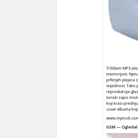
Tržištem MP3-ple
memorijom. Njima 
jeftinijih plejer
vrijednost. Tako p
reprodukcije gla
tonski zapis može
koji krasi prednju
cover
albuma koji
www.myirock.co
GSM — Ogledalo,