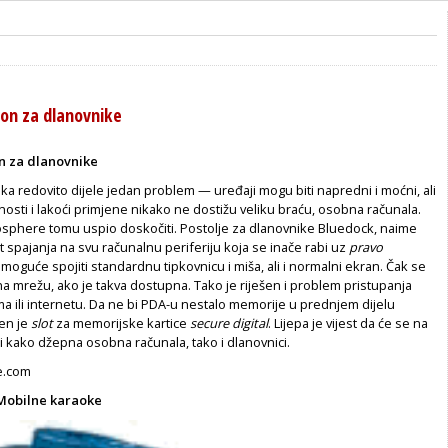
on za dlanovnike
n za dlanovnike
ika redovito dijele jedan problem — uređaji mogu biti napredni i moćni, ali
nosti i lakoći primjene nikako ne dostižu veliku braću, osobna računala.
nosphere tomu uspio doskočiti. Postolje za dlanovnike Bluedock, naime
spajanja na svu računalnu periferiju koja se inače rabi uz
pravo
 moguće spojiti standardnu tipkovnicu i miša, ali i normalni ekran. Čak se
i na mrežu, ako je takva dostupna. Tako je riješen i problem pristupanja
ma ili internetu. Da ne bi PDA-u nestalo memorije u prednjem dijelu
en je
slot
za memorijske kartice
secure digital
. Lijepa je vijest da će se na
i kako džepna osobna računala, tako i dlanovnici.
e.com
Mobilne karaoke