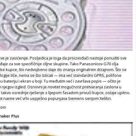
sve je zasićenije. Posljedica je toga da proizvođači nastoje ponuditi sve
eđaje za sve specifičnije ciljne skupine. Tako Panasonicov G70 cilja
ske kupce, što nedvojbeno daje do znanja originalnim dizajnom. Što se
gije tiče, nema se što isticati — ima već standardni GPRS, polifone
nu bateriju i ekran u boji. Tu međutim već i završava popis — očito je
 njegov izgled. Osnovni je novitet mogućnost pretvaranja zaslona u
i takvo osrednje rješenje s lijepom fasadom privući kupce, ostaje upitno.
nt naime već vrlo uspješno popunjava Siemens serijom Xelibri.
com
aker Plus