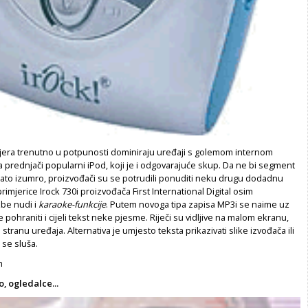
jera trenutno u potpunosti dominiraju uređaji s golemom internom
prednjači popularni iPod, koji je i odgovarajuće skup. Da ne bi segment
a zato izumro, proizvođači su se potrudili ponuditi neku drugu dodadnu
rimjerice Irock 730i proizvođača First International Digital osim
zbe nudi i
karaoke-funkcije
. Putem novoga tipa zapisa MP3i se naime uz
 pohraniti i cijeli tekst neke pjesme. Riječi su vidljive na malom ekranu,
 stranu uređaja. Alternativa je umjesto teksta prikazivati slike izvođača ili
 se sluša.
m
 ogledalce...