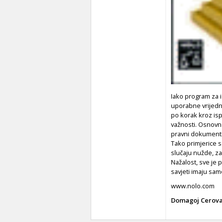
Iako program za i
uporabne vrijedno
po korak kroz isp
važnosti. Osnovna
pravni dokumenti 
Tako primjerice 
slučaju nužde, za
Nažalost, sve je
savjeti imaju sa
www.nolo.com
Domagoj Cerov