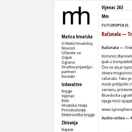
Vijenac 263
Mm
FUTUROPOLIS
Računala — Tr
Matica hrvatska
O Matici hrvatskoj
Računala — Tro
Novosti
Učlanite se
Korisnici dlanovn
Odjeli
ipak u kompatibil
Ogranci
Društva prijatelja i
Čini se da je Sy
partneri
otvara mogućnost 
Kontakt
računalo. Tako je
Izdavaštvo
može priključiti 
serveru, printeri
Knjige
Bluedocka ugrađ
Vijenac
Kolo
njega moći spajat
Hrvatska revija
www.synospher
Prirodoslovlje
Elektroničke knjige
Audio-video — 
Zbivanja
Najave