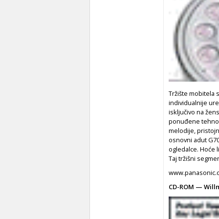
Tržište mobitela 
individualnije ur
isključivo na žen
ponuđene tehnolo
melodije, pristoj
osnovni adut G70
ogledalce. Hoće l
Taj tržišni segme
www.panasonic.
CD-ROM — Willm