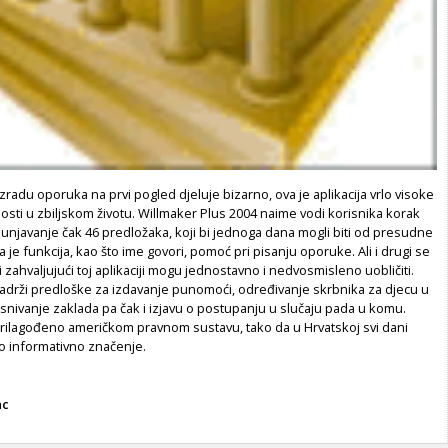
zradu oporuka na prvi pogled djeluje bizarno, ova je aplikacija vrlo visoke
sti u zbiljskom životu. Willmaker Plus 2004 naime vodi korisnika korak
unjavanje čak 46 predložaka, koji bi jednoga dana mogli biti od presudne
 je funkcija, kao što ime govori, pomoć pri pisanju oporuke. Ali i drugi se
zahvaljujući toj aplikaciji mogu jednostavno i nedvosmisleno uobličiti.
sadrži predloške za izdavanje punomoći, određivanje skrbnika za djecu u
snivanje zaklada pa čak i izjavu o postupanju u slučaju pada u komu.
 prilagođeno američkom pravnom sustavu, tako da u Hrvatskoj svi dani
mo informativno značenje.
ac