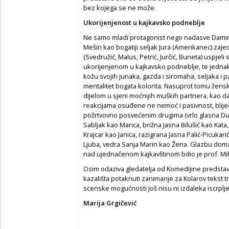
bez kojega se ne može.
Ukorijenjenost u kajkavsko podneblje
Ne samo mladi protagonist nego nadasve Damir L
Mešin kao bogatiji seljak Jura (Amerikanec) zaj
(Svedružić, Malus, Petrić, Jurčić, Buneta) uspj
ukorijenjenom u kajkavsko podneblje, te jedn
kožu svojih junaka, gazda i siromaha, seljaka i 
mentalitet bogata kolorita. Nasuprot tomu žens
dijelom u sjeni moćnijih muških partnera, kao da
reakcijama osuđene ne nemoć i pasivnost, blijed
požrtvovno posvećenim drugima (vrlo glasna Dub
Sabljak kao Marica, brižna Jasna Bilušić kao Kata
Krajcar kao Janica, razigrana Jasna Palić-Picukar
Ljuba, vedra Sanja Marin kao Žena. Glazbu domać
nad ujednačenom kajkavštinom bdio je prof. Miho
Osim odaziva gledatelja od Komedijine predstav
kazališta potaknuti zanimanje za Kolarov tekst t
scenske mogućnosti još nisu ni izdaleka iscrplj
Marija Grgičević