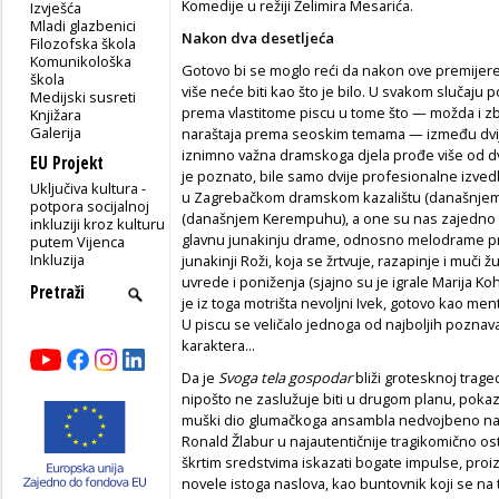
Komedije u režiji Želimira Mesarića.
Izvješća
Mladi glazbenici
Nakon dva desetljeća
Filozofska škola
Komunikološka
Gotovo bi se moglo reći da nakon ove premijer
škola
više neće biti kao što je bilo. U svakom slučaju
Medijski susreti
prema vlastitome piscu u tome što — možda i zb
Knjižara
Galerija
naraštaja prema seoskim temama — između dvi
iznimno važna dramskoga djela prođe više od dv
EU Projekt
je poznato, bile samo dvije profesionalne izvedbe
Uključiva kultura -
u Zagrebačkom dramskom kazalištu (današnjem Gav
potpora socijalnoj
(današnjem Kerempuhu), a one su nas zajedno 
inkluziji kroz kulturu
glavnu junakinju drame, odnosno melodrame pr
putem Vijenca
Inkluzija
junakinji Roži, koja se žrtvuje, razapinje i muči
uvrede i poniženja (sjajno su je igrale Marija K
je iz toga motrišta nevoljni Ivek, gotovo kao menta
U piscu se veličalo jednoga od najboljih poznav
karaktera...
Da je
Svoga tela gospodar
bliži grotesknoj traged
nipošto ne zaslužuje biti u drugom planu, pokaz
muški dio glumačkoga ansambla nedvojbeno najja
Ronald Žlabur u najautentičnije tragikomično os
škrtim sredstvima iskazati bogate impulse, proizl
novele istoga naslova, kao buntovnik koji se na 