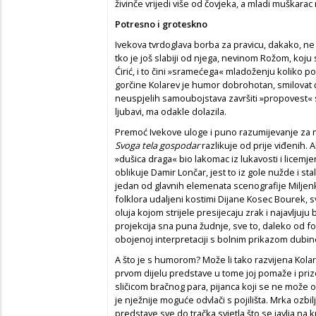
živinče vrijedi više od čovjeka, a mladi muškarac
Potresno i groteskno
Ivekova tvrdoglava borba za pravicu, dakako, ne
tko je još slabiji od njega, nevinom Rožom, koju 
Ćirić, i to čini »sramećega« mladoženju koliko p
gorčine Kolarev je humor dobrohotan, smilovat ć
neuspjelih samoubojstava završiti »propovest« 
ljubavi, ma odakle dolazila.
Premoć Ivekove uloge i puno razumijevanje za n
Svoga tela gospodar
razlikuje od prije viđenih.
»dušica draga« bio lakomac iz lukavosti i licemj
oblikuje Damir Lončar, jest to iz gole nužde i sta
jedan od glavnih elemenata scenografije Miljenk
folklora udaljeni kostimi Dijane Kosec Bourek, s
oluja kojom strijele presijecaju zrak i najavljuj
projekcija sna puna žudnje, sve to, daleko od fol
obojenoj interpretaciji s bolnim prikazom dubine
A što je s humorom? Može li tako razvijena Kola
prvom dijelu predstave u tome joj pomaže i pri
sličicom bračnog para, pijanca koji se ne može o
je nježnije moguće odvlači s pojilišta. Mrka ozbi
predstave sve do tračka svjetla što se javlja n