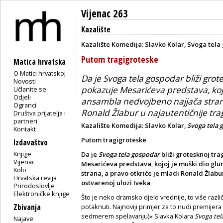
Vijenac 263
Kazalište
Kazalište Komedija: Slavko Kolar, Svoga tela
Putom tragigroteske
Matica hrvatska
O Matici hrvatskoj
Da je Svoga tela gospodar bliži gro
Novosti
pokazuje Mesarićeva predstava, koj
Učlanite se
Odjeli
ansambla nedvojbeno najjača strana
Ogranci
Ronald Žlabur u najautentičnije tra
Društva prijatelja i
partneri
Kazalište Komedija: Slavko Kolar,
Svoga tela 
Kontakt
Putom tragigroteske
Izdavaštvo
Knjige
Da je
Svoga tela gospodar
bliži grotesknoj tr
Vijenac
Mesarićeva predstava, kojoj je muški dio g
Kolo
strana, a pravo otkriće je mladi Ronald Žlabu
Hrvatska revija
ostvarenoj ulozi Iveka
Prirodoslovlje
Elektroničke knjige
Što je neko dramsko djelo vrednije, to više razli
Zbivanja
potaknuti. Najnoviji primjer za to nudi premijer
sedmerem spelavanju)« Slavka Kolara
Svoga tel
Najave