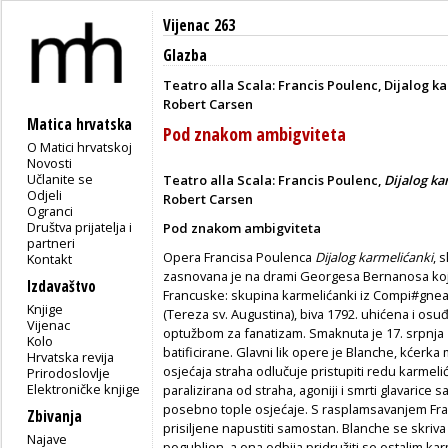
Vijenac 263
Glazba
Teatro alla Scala: Francis Poulenc, Dijalog ka
Robert Carsen
Matica hrvatska
Pod znakom ambigviteta
O Matici hrvatskoj
Novosti
Učlanite se
Teatro alla Scala: Francis Poulenc,
Dijalog ka
Odjeli
Robert Carsen
Ogranci
Društva prijatelja i
Pod znakom ambigviteta
partneri
Opera Francisa Poulenca
Dijalog karmelićanki
, 
Kontakt
zasnovana je na drami Georgesa Bernanosa koja
Izdavaštvo
Francuske: skupina karmelićanki iz Compi#gnea
Knjige
(Tereza sv. Augustina), biva 1792. uhićena i os
Vijenac
optužbom za fanatizam. Smaknuta je 17. srpnja
Kolo
batificirane. Glavni lik opere je Blanche, kćerka 
Hrvatska revija
osjećaja straha odlučuje pristupiti redu karmeli
Prirodoslovlje
Elektroničke knjige
paralizirana od straha, agoniji i smrti glavarice
posebno tople osjećaje. S rasplamsavanjem Fra
Zbivanja
prisiljene napustiti samostan. Blanche se skriva
Najave
pogubljen, a ona odbija pridružiti se ostalim k