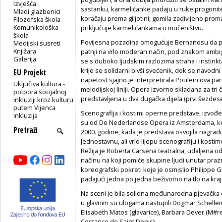
Izvješća
sastanku, karmelićanke padaju u ruke progonite
Mladi glazbenici
koračaju prema giljotini, gomila zadivljeno prom
Filozofska škola
Komunikološka
priključuje karmelićankama u mučeništvu.
škola
Povijesna pozadina omogućuje Bernanosu da pr
Medijski susreti
Knjižara
patnji na vrlo moderan način, pod znakom ambig
Galerija
se s duboko ljudskim razlozima straha i instinkta
krije se solidarni bivši svećenik, dok se navodni
EU Projekt
napetost sjajno je interpretirala Poulencova parti
Uključiva kultura -
melodijskoj liniji. Opera izvorno skladana za tri 
potpora socijalnoj
predstavljena u dva dugačka dijela (prvi šezdes
inkluziji kroz kulturu
putem Vijenca
Scenografija i kostimi operne predstave, izvođe
Inkluzija
su od De Nederlandse Opera iz Amsterdama, koju 
2000. godine, kada je predstava osvojila nagra
Jednostavnu, ali vrlo lijepu scenografiju i kostim
Režija je Roberta Carsena teatralna, udaljena od
načinu na koji pomiče skupine ljudi unutar prazn
koreografski pokreti koje je osmislio Philippe G
padajući jedna po jedna beživotno na tlo na kra
Na sceni je bila solidna međunarodna pjevačka ek
u glavnim su ulogama nastupili Dogmar Schellemb
Elisabeth Matos (glavarice), Barbara Dever (M#re 
Costance de Saint Denis).