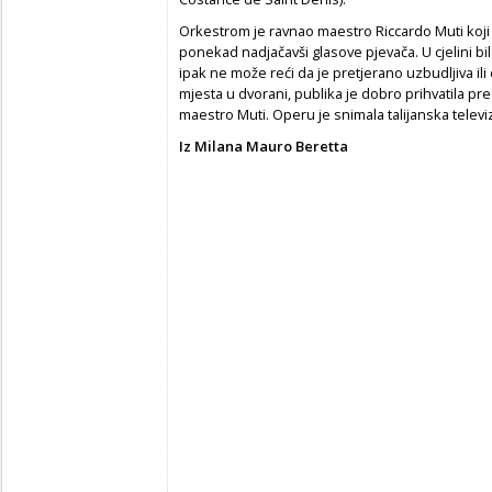
Orkestrom je ravnao maestro Riccardo Muti koji 
ponekad nadjačavši glasove pjevača. U cjelini bil
ipak ne može reći da je pretjerano uzbudljiva il
mjesta u dvorani, publika je dobro prihvatila pre
maestro Muti. Operu je snimala talijanska televiz
Iz Milana Mauro Beretta