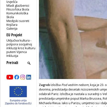
Izvješća
Mladi glazbenici
Filozofska škola
Komunikološka
škola
Medijski susreti
Knjižara
Galerija
EU Projekt
Uključiva kultura -
potpora socijalnoj
inkluziji kroz kulturu
putem Vijenca
Inkluzija
Zagreb
Izložba
Pod vedrim nebom
, koja je 23.
dvorima, predstavlja desetak nizozemskih umjetn
odabrali Pariz. Izložba je nastala u suradnji s 
predstavlja umjetnike poput Marka Brussea, Rob
Michaela Rieua. Iako u Parizu, umjetnici su i dal