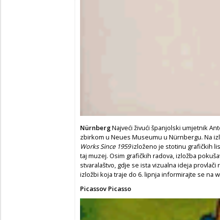
Nürnberg
Najveći živući španjolski umjetnik An
zbirkom u Neues Museumu u Nürnbergu. Na iz
Works Since 1959
izloženo je stotinu grafičkih l
taj muzej. Osim grafičkih radova, izložba pokuš
stvaralaštvo, gdje se ista vizualna ideja provlači 
izložbi koja traje do 6. lipnja informirajte se n
Picassov Picasso