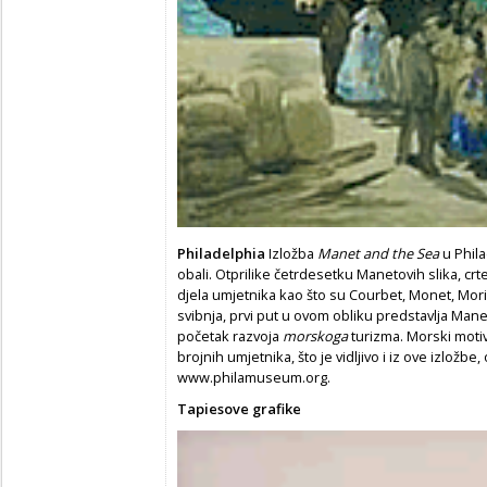
Philadelphia
Izložba
Manet and the Sea
u Phila
obali. Otprilike četrdesetku Manetovih slika, cr
djela umjetnika kao što su Courbet, Monet, Moris
svibnja, prvi put u ovom obliku predstavlja Man
početak razvoja
morskoga
turizma. Morski motiv
brojnih umjetnika, što je vidljivo i iz ove izložbe,
www.philamuseum.org.
Tapiesove grafike