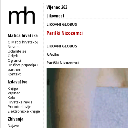
Vijenac 263
Likovnost
LIKOVNI GLOBUS
Pariški Nizozemci
Matica hrvatska
O Matici hrvatskoj
LIKOVNI GLOBUS
Novosti
Učlanite se
Izložbe
Odjeli
Ogranci
Pariški Nizozemci
Društva prijatelja i
partneri
Kontakt
Izdavaštvo
Knjige
Vijenac
Kolo
Hrvatska revija
Prirodoslovlje
Elektroničke knjige
Zbivanja
Najave