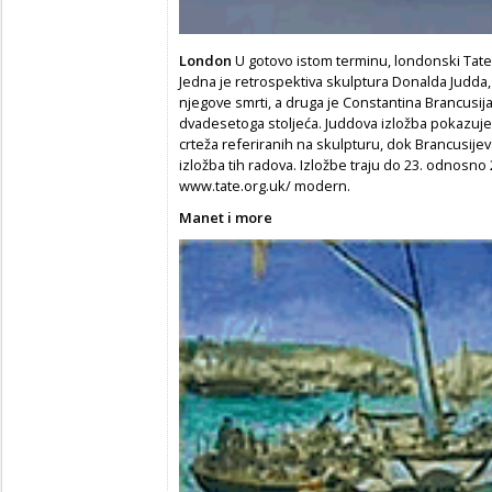
London
U gotovo istom terminu, londonski Tate
Jedna je retrospektiva skulptura Donalda Judda,
njegove smrti, a druga je Constantina Brancusija
dvadesetoga stoljeća. Juddova izložba pokazuje č
crteža referiranih na skulpturu, dok Brancusijeva
izložba tih radova. Izložbe traju do 23. odnosno 2
www.tate.org.uk/ modern.
Manet i more