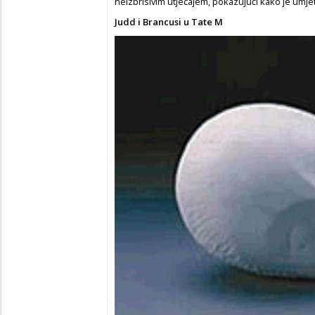
neizbrisivim utjecajem, pokazujući kako je umje
Judd i Brancusi u Tate M