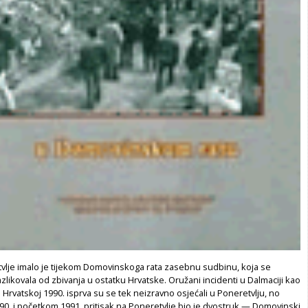
vlje imalo je tijekom Domovinskoga rata zasebnu sudbinu, koja se
zlikovala od zbivanja u ostatku Hrvatske. Oružani incidenti u Dalmaciji kao
j Hrvatskoj 1990. isprva su se tek neizravno osjećali u Poneretvlju, no
990. i početkom 1991. pritisak na Poneretvlje bio je dvostruk — Domovinski