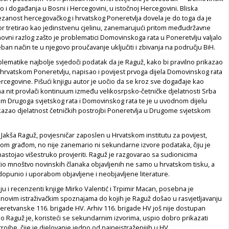
ao i događanja u Bosni i Hercegovini, u istočnoj Hercegovini. Bliska
zanost hercegovačkog i hrvatskog Poneretvlja dovela je do toga da je
or tretirao kao jedinstvenu cjelinu, zanemarujući pritom međudržavne
novni razlog zašto je problematici Domovinskoga rata u Poneretvlju valjalo
eban način te u njegovo proučavanje uključiti i zbivanja na području BiH.
lematike najbolje svjedoči podatak da je Raguž, kako bi pravilno prikazao
hrvatskom Poneretvlju, napisao i povijest prvoga dijela Domovinskog rata
rcegovine. Pišući knjigu autor je uočio da se kroz sve događaje kao
a nit provlači kontinuum između velikosrpsko-četničke djelatnosti Srba
om Drugoga svjetskog rata i Domovinskog rata te je u uvodnom dijelu
kazao djelatnost četničkih postrojbi Poneretvlja u Drugome svjetskom
e Jakša Raguž, povjesničar zaposlen u Hrvatskom institutu za povijest,
nom građom, no nije zanemario ni sekundarne izvore podataka, čiju je
astojao višestruko provjeriti. Raguž je razgovarao sa sudionicima
io mnoštvo novinskih članaka objavljenih ne samo u hrvatskom tisku, a
adopunio i uporabom objavljene i neobjavljene literature.
ju i recenzenti knjige Mirko Valentić i Trpimir Macan, posebna je
 novim istraživačkim spoznajama do kojih je Raguž došao u rasvjetljavanju
 neretvanske 116. brigade HV. Arhiv 116. brigade HV još nije dostupan
o Raguž je, koristeći se sekundarnim izvorima, uspio dobro prikazati
trojbe, čije je djelovanje jedno od najneistraženijih u HV.