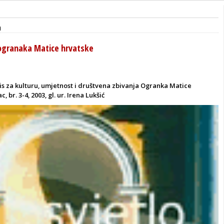
a
ogranaka Matice hrvatske
is za kulturu, umjetnost i društvena zbivanja Ogranka Matice
, br. 3-4, 2003, gl. ur. Irena Lukšić