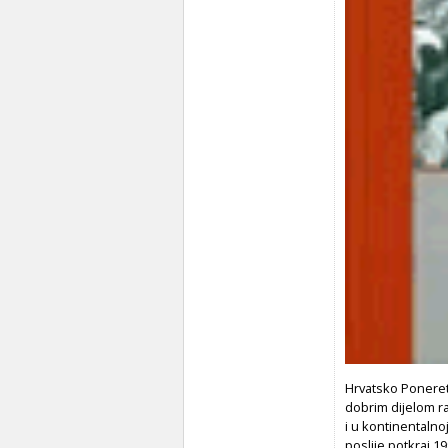
Hrvatsko Poneret
dobrim dijelom ra
i u kontinentalno
poslije potkraj 1