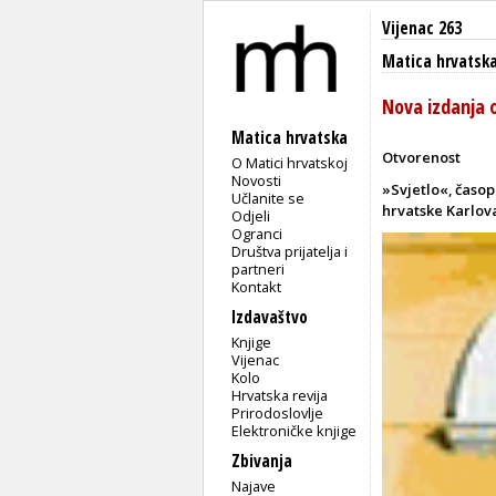
Vijenac 263
Matica hrvatsk
Nova izdanja 
Matica hrvatska
Otvorenost
O Matici hrvatskoj
Novosti
»Svjetlo«, časop
Učlanite se
hrvatske Karlovac
Odjeli
Ogranci
Društva prijatelja i
partneri
Kontakt
Izdavaštvo
Knjige
Vijenac
Kolo
Hrvatska revija
Prirodoslovlje
Elektroničke knjige
Zbivanja
Najave