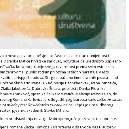
alo novoga dvobroja »Svjetlo«, časopisa za kulturu, umjetnost i
ja Ogranka Matice hrvatske Karlovac, potvrđuje da uredništvo uspješno
uređivačku koncepciju: prije svega otvorenost prema svim estetskim
im žanrovima i publicističkim prilozima različitih naraštaja, vješto
kvaliteti prispjelih radova. Stoga zapažamo imena vrsnih pisaca — od
Sunčane Škrinjarić, Irene Lukšić, Marije Paprašarovski, Ivana Pandžića,
 Zlatka Jakobovića, Dubravka Šiftara, publicista Danka Plevnika,
ravke Franković, pjesnika Željka Mavretića, Melanije Ivezić-Talan, do
ovitog Romana Karlovića, prošlogodišnjeg laureata karlovačke
Hrvatske
e za mlade pjesnike
»
Zdravko Pucak«,
na čelu čijeg je Prosudbenog
vatski pjesnik, akademik Slavko Mihalić.
tkom predstavljanju novoga dvobroja moguće je izdvojiti tek poneke.
vljena romana Zlatka Tomičića
Tajanstvena ruža
uvode nas u autorov