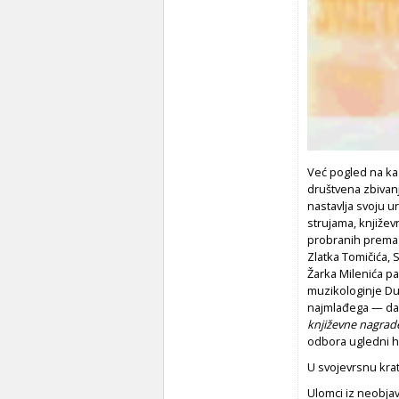
Već pogled na kaz
društvena zbivan
nastavlja svoju 
strujama, književn
probranih prema 
Zlatka Tomičića, 
Žarka Milenića pa
muzikologinje Dub
najmlađega — dar
književne nagrad
odbora ugledni hr
U svojevrsnu kra
Ulomci iz neobja