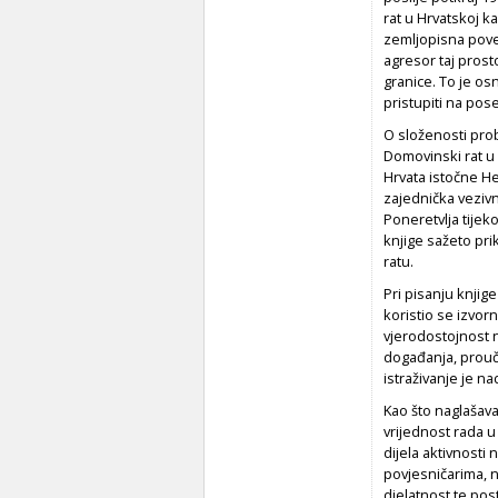
rat u Hrvatskoj k
zemljopisna pove
agresor taj prost
granice. To je os
pristupiti na pos
O složenosti prob
Domovinski rat u 
Hrvata istočne He
zajednička vezivn
Poneretvlja tijek
knjige sažeto pri
ratu.
Pri pisanju knjig
koristio se izvor
vjerodostojnost n
događanja, prouč
istraživanje je n
Kao što naglašava
vrijednost rada u
dijela aktivnosti
povjesničarima, n
djelatnost te pos