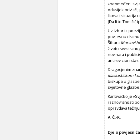
»neomeđeni svijet 
oduvijek privlači,
likova i situacij
(Da li to Tomiči
Uz izbor iz poezi
povijesnu dramu 
Šiftara
Marsovi bo
životu svestrano
novinara i public
antirevizionista«.
Dragocjenim zna
klasicističkom k
biskupa u glazben
svjetovne glazbe
Karlovačko je »Sv
raznovrsnosti pon
opravdava težnju
A. Č.-K.
Djelo povjesniča