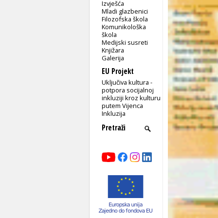
Izvješća
Mladi glazbenici
Filozofska škola
Komunikološka
škola
Medijski susreti
Knjižara
Galerija
EU Projekt
Uključiva kultura -
potpora socijalnoj
inkluziji kroz kulturu
putem Vijenca
Inkluzija