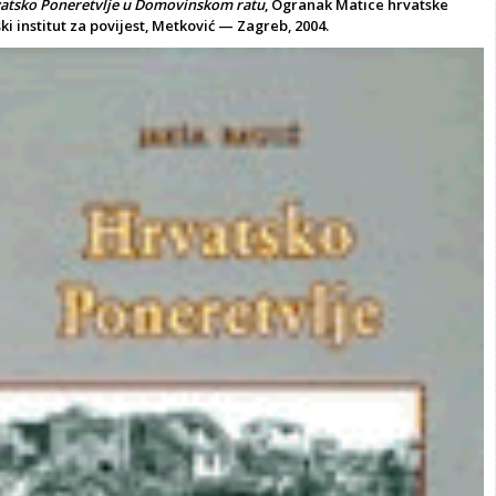
atsko Poneretvlje u Domovinskom ratu
, Ogranak Matice hrvatske
ki institut za povijest, Metković — Zagreb, 2004.