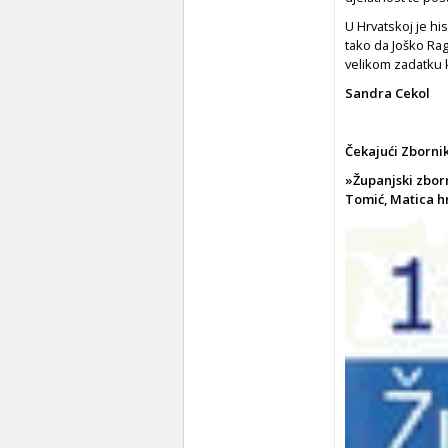
U Hrvatskoj je hi
tako da Joško Ra
velikom zadatku k
Sandra Cekol
Čekajući Zborni
»Županjski zborn
Tomić, Matica hr