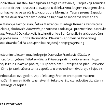
čuvstava i mašte«, tako tipičan za toga književnika, u svijet koji Tomičića
 prostor drevnih civilizacija, ovaj put u daleku Kinu, bujnim nizanjem slika,
a u prikazivanju osvajača Istoka, prodora Mongola i Tatara prema Zapadu.
ć ipak reaktualizira pradavno doba da bi pokazao moderna vremena?)
je Melanije Ivezić-Talan, Željka Mavretića i mladoga Romana Karlovića te
Zlatka Jakobovića
Amenofis
, pozornost zaokuplja i prozni tekst Dubravka
kci hrvatski.
Dakako, valja istaknuti prilog Sunčane Škrinjarić posvećen
ga profesora Rudolfa Bernardića i Plevnikov spomen na hrvatskog
ista Eduarda Čalića, »povjesnika i najdosljednijeg svjetskog
nstvenim tekstom muzikologinje Dubravke Franković
Glazba u
onceptu
umjetnosti Maksimilijana Vrhovca
pratimo udio znamenitoga
oj kulturi Hrvatske potkraj 18. i početkom 19. stoljeća na planu crkvene i
. Čime je zaokružena tema započeta u prethodnom dvobroju »Svjetla«.
jetlo« tako i ovu godinu započelo angažiranim pristupom kvaliteti i
uđenih umjetničkih i znanstvenih tekstova, što uz redovitost izlaženja
 svakoga časopisa.
ra i istraživača