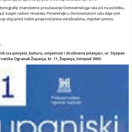
storiografiji znanstveno proučavanje Domovinskoga rata još na početku,
guž svojim radom
Hrvatsko Poneretvlje u Domovinskom ratu
daje tom
oji stoji pred našim povjesničarima-istraživačima, vrijedan prinos.
k
ik (za povijest, kulturu, umjetnost i društvena pitanja)«, ur. Stjepan
vatska Ogranak Županja, br. 11, Županja, listopad 2003.