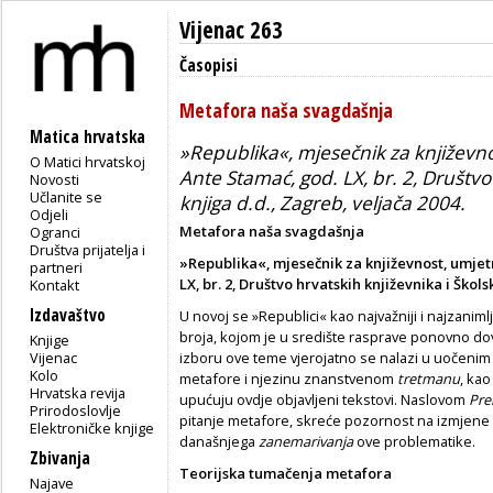
Vijenac 263
Časopisi
Metafora naša svagdašnja
Matica hrvatska
»Republika«, mjesečnik za književnos
O Matici hrvatskoj
Ante Stamać, god. LX, br. 2, Društvo
Novosti
Učlanite se
knjiga d.d., Zagreb, veljača 2004.
Odjeli
Metafora naša svagdašnja
Ogranci
Društva prijatelja i
»Republika«, mjesečnik za književnost, umjetno
partneri
LX, br. 2, Društvo hrvatskih književnika i Škols
Kontakt
Izdavaštvo
U novoj se »Republici« kao najvažniji i najzanimlj
broja, kojom je u središte rasprave ponovno 
Knjige
Vijenac
izboru ove teme vjerojatno se nalazi u uočen
Kolo
metafore i njezinu znanstvenom
tretmanu
, ka
Hrvatska revija
upućuju ovdje objavljeni tekstovi. Naslovom
Pre
Prirodoslovlje
pitanje metafore, skreće pozornost na izmjene u t
Elektroničke knjige
današnjega
zanemarivanja
ove problematike.
Zbivanja
Teorijska tumačenja metafora
Najave