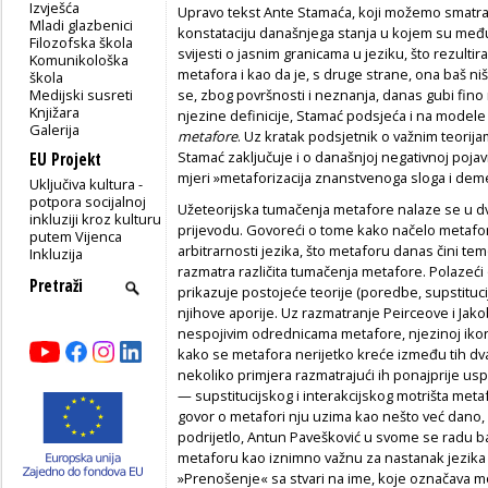
Izvješća
Upravo tekst Ante Stamaća, koji možemo smatrat
Mladi glazbenici
konstataciju današnjega stanja u kojem su među
Filozofska škola
svijesti o jasnim granicama u jeziku, što rezultir
Komunikološka
metafora i kao da je, s druge strane, ona baš niš
škola
Medijski susreti
se, zbog površnosti i neznanja, danas gubi fino 
Knjižara
njezine definicije, Stamać podsjeća i na modele
Galerija
metafore
. Uz kratak podsjetnik o važnim teorij
Stamać zaključuje i o današnjoj negativnoj pojavi
EU Projekt
mjeri »metaforizacija znanstvenoga sloga i deme
Uključiva kultura -
potpora socijalnoj
Užeteorijska tumačenja metafore nalaze se u 
inkluziji kroz kulturu
prijevodu. Govoreći o tome kako načelo metafori
putem Vijenca
arbitrarnosti jezika, što metaforu danas čini t
Inkluzija
razmatra različita tumačenja metafore. Polazeći 
prikazuje postojeće teorije (poredbe, supstitucije
njihove aporije. Uz razmatranje Peirceove i Jako
nespojivim odrednicama metafore, njezinoj ikon
kako se metafora nerijetko kreće između tih dv
nekoliko primjera razmatrajući ih ponajprije usp
— supstitucijskog i interakcijskog motrišta meta
govor o metafori nju uzima kao nešto već dano, 
podrijetlo, Antun Pavešković u svome se radu b
metaforu kao iznimno važnu za nastanak jezika 
»Prenošenje« sa stvari na ime, koje označava m