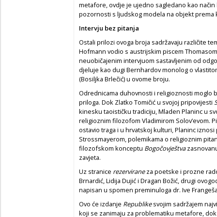
metafore, ovdje je ujedno sagledano kao način
pozornosti s ljudskog modela na objekt prema ko
Intervju bez pitanja
Ostali prilozi ovoga broja sadržavaju različite te
Hofmann vodio s austrijskim piscem Thomasom B
neuobičajenim intervjuom sastavljenim od odgovo
djeluje kao dugi Bernhardov monolog o vlastitom
(Bosiljka Brlečić) u ovome broju.
Odrednicama duhovnosti i religioznosti moglo b
priloga. Dok Zlatko Tomičić u svojoj pripovijesti
S
kinesku taoističku tradiciju, Mladen Planinc u 
religioznim filozofom Vladimirom Solov’evom. Pi
ostavio traga i u hrvatskoj kulturi, Planinc izno
Strossmayerom, polemikama o religioznim pitanj
filozofskom konceptu
Bogočovještva
zasnovanu 
zavjeta.
Uz stranice
rezervirane
za poetske i prozne rado
Brnardić, Lidija Dujić i Dragan Božić, drugi ovogod
napisan u spomen preminuloga dr. Ive Frangeša
Ovo će izdanje
Republike
svojim sadržajem najviše
koji se zanimaju za problematiku metafore, dok o