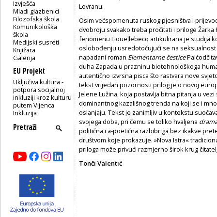
Izvješća
Lovranu.
Mladi glazbenici
Filozofska škola
Osim većspomenuta ruskog pjesništva i prijevo
Komunikološka
dvobroju svakako treba pročitati i priloge Žarka 
škola
fenomenu Houellebecq artikulirana je studija k
Medijski susreti
oslobođenju usredotočujući se na seksualnost k
Knjižara
napadani roman
Elementarne čestice
Paićodčita
Galerija
duha Zapada u prazninu biotehnološkoga huma
EU Projekt
autentično izvrsna pisca što rastvara nove svjet
Uključiva kultura -
tekst vrijedan pozornosti prilog je o novoj eu
potpora socijalnoj
Jelene Lužina, koja postavlja bitna pitanja u ve
inkluziji kroz kulturu
dominantnog kazališnog trenda na koji se i mnogi 
putem Vijenca
oslanjaju. Tekst je zanimljiv u kontekstu suoča
Inkluzija
svojega doba, pri čemu se toliko hvaljena
dramat
politična i a-poetična razbibriga bez ikakve prete
društvom koje prokazuje. »Nova Istra« tradicional
priloga može privući razmjerno širok krug čitatel
Tonči Valentić