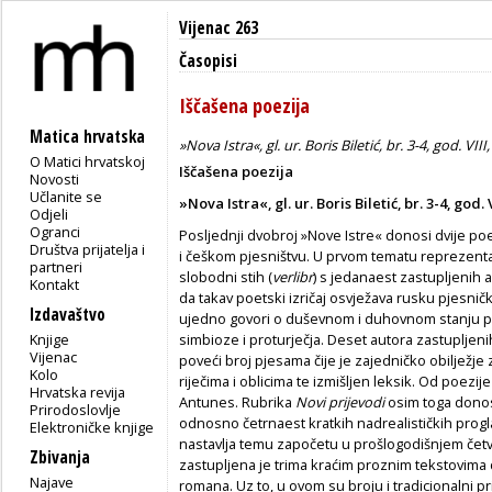
Vijenac 263
Časopisi
Iščašena poezija
Matica hrvatska
»Nova Istra«, gl. ur. Boris Biletić, br. 3-4, god. VII
O Matici hrvatskoj
Iščašena poezija
Novosti
Učlanite se
»Nova Istra«, gl. ur. Boris Biletić, br. 3-4, god. 
Odjeli
Ogranci
Posljednji dvobroj »Nove Istre« donosi dvije p
Društva prijatelja i
i češkom pjesništvu. U prvom tematu reprezenta
partneri
slobodni stih (
verlibr
) s jedanaest zastupljenih 
Kontakt
da takav poetski izričaj osvježava rusku pjesničk
Izdavaštvo
ujedno govori o duševnom i duhovnom stanju poj
Knjige
simbioze i proturječja. Deset autora zastupljenih
Vijenac
poveći broj pjesama čije je zajedničko obilježje 
Kolo
riječima i oblicima te izmišljen leksik. Od poezi
Hrvatska revija
Antunes. Rubrika
Novi prijevodi
osim toga donosi
Prirodoslovlje
odnosno četrnaest kratkih nadrealističkih progl
Elektroničke knjige
nastavlja temu započetu u prošlogodišnjem čet
Zbivanja
zastupljena je trima kraćim proznim tekstovima 
Najave
romana. Uz to, u ovom su broju i tradicionalni pr