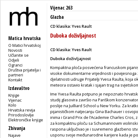
Vijenac 263
Glazba
CD klasika: Yves Rault
Duboka doživljajnost
Matica hrvatska
O Matici hrvatskoj
CD klasika: Yves Rault
Novosti
Učlanite se
Duboka doživljajnost
Odjeli
Ogranci
Kompaktna ploča posvećena francuskom pijanis
Društva prijatelja i
visoke dokumentarne vrijednosti i povijesnoga 
partneri
djelatnosti udruge Prijatelji Yvesa Raulta, koja 
Kontakt
meteora ostavio kratak i sjajan trag na svjetsko
Izdavaštvo
Ime Yvesa Raulta potpuno je nepoznato hrvatsko
Knjige
studij glasovira završio na Pariškom konzervatori
Vijenac
Kolo
poslije na Juilliard School u New Yorku. Za kr
Hrvatska revija
pijanističkom natjecanju Gina Bachauer i osvoj
Prirodoslovlje
inima i Grand Prix de l’Academie Charles Cros,
Elektroničke knjige
za kompaktnu ploču sa Schumannovim violinski
Zbivanja
raspona uključivao je i suvremeno glazbeno stva
usponu svoje međunarodne karijere kada je pod
Najave