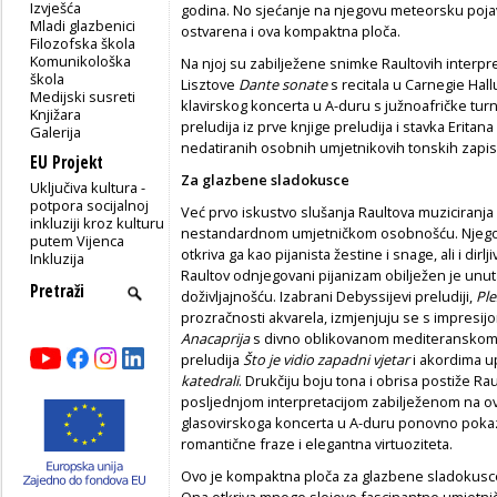
Izvješća
godina. No sjećanje na njegovu meteorsku pojavu
Mladi glazbenici
ostvarena i ova kompaktna ploča.
Filozofska škola
Komunikološka
Na njoj su zabilježene snimke Raultovih interpreta
škola
Lisztove
Dante sonate
s recitala u Carnegie Hal
Medijski susreti
klavirskog koncerta u A-duru s južnoafričke turn
Knjižara
preludija iz prve knjige preludija i stavka Erita
Galerija
nedatiranih osobnih umjetnikovih tonskih zapis
EU Projekt
Za glazbene sladokusce
Uključiva kultura -
potpora socijalnoj
Već prvo iskustvo slušanja Raultova muziciranja
inkluziji kroz kulturu
nestandardnom umjetničkom osobnošću. Njegova
putem Vijenca
otkriva ga kao pijanista žestine i snage, ali i dir
Inkluzija
Raultov odnjegovani pijanizam obilježen je u
doživljajnošću. Izabrani Debyssijevi preludiji,
Ple
prozračnosti akvarela, izmjenjuju se s impresijo
Anacaprija
s divno oblikovanom mediteranskom 
preludija
Što je vidio zapadni vjetar
i akordima u
katedrali
. Drukčiju boju tona i obrisa postiže R
posljednjom interpretacijom zabilježenom na o
glasovirskoga koncerta u A-duru ponovno pokaz
romantične fraze i elegantna virtuoziteta.
Ovo je kompaktna ploča za glazbene sladokusce i
Ona otkriva mnoge slojeve fascinantne umjetničke