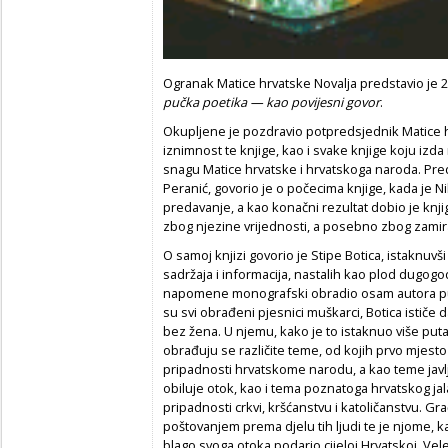
Ogranak Matice hrvatske Novalja predstavio je 2
pučka poetika — kao povijesni govor
.
Okupljene je pozdravio potpredsjednik Matice h
iznimnost te knjige, kao i svake knjige koju izda
snagu Matice hrvatske i hrvatskoga naroda. Pre
Peranić, govorio je o počecima knjige, kada je N
predavanje, a kao konačni rezultat dobio je knjigu
zbog njezine vrijednosti, a posebno zbog zamir
O samoj knjizi govorio je Stipe Botica, istaknuvš
sadržaja i informacija, nastalih kao plod dugogo
napomene monografski obradio osam autora puč
su svi obrađeni pjesnici muškarci, Botica ističe
bez žena. U njemu, kako je to istaknuo više puta
obrađuju se različite teme, od kojih prvo mjesto
pripadnosti hrvatskome narodu, a kao teme javlj
obiluje otok, kao i tema poznatoga hrvatskog jala
pripadnosti crkvi, kršćanstvu i katoličanstvu. Gra
poštovanjem prema djelu tih ljudi te je njome, ka
blago svoga otoka podario cijeloj Hrvatskoj. Vel