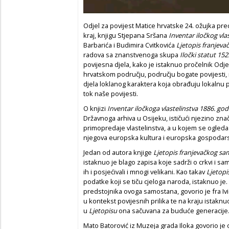
Odjel za povijest Matice hrvatske 24. ožujka preds
kraj, knjigu Stjepana Sršana
Inventar iločkog vla
Barbarića i Budimira Cvitkovića
Ljetopis franjev
radova sa znanstvenoga skupa
Iločki statut 152
povijesna djela, kako je istaknuo pročelnik Odje
hrvatskom području, području bogate povijesti, n
djela loklanog karaktera koja obrađuju lokalnu p
tok naše povijesti.
O knjizi
Inventar iločkoga vlastelinstva 1886. god
Državnoga arhiva u Osijeku, ističući njezino z
primopredaje vlastelinstva, a u kojem se ogleda 
njegova europska kultura i europska gospodars
Jedan od autora knjige
Ljetopis franjevačkog s
istaknuo je blago zapisa koje sadrži o crkvi i sa
ih i posjećivali i mnogi velikani. Kao takav
Ljetopi
podatke koji se tiču cjeloga naroda, istaknuo je
predstojnika ovoga samostana, govorio je fra Ivi
u kontekst povijesnih prilika te na kraju istaknu
u
Ljetopisu
ona sačuvana za buduće generacije
Mato Batorović iz Muzeja grada Iloka govorio je