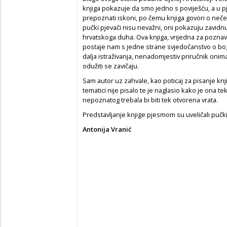
knjiga pokazuje da smo jedno s poviješću, a u
prepoznati iskoni, po čemu knjiga govori o ne
pučki pjevači nisu nevažni, oni pokazuju zavidnu
hrvatskoga duha. Ova knjiga, vrijedna za poznava
postaje nam s jedne strane svjedočanstvo o boga
dalja istraživanja, nenadomjestiv priručnik onima
odužiti se zavičaju.
Sam autor uz zahvale, kao poticaj za pisanje knji
tematici nije pisalo te je naglasio kako je ona te
nepoznatog trebala bi biti tek otvorena vrata.
Predstavljanje knjige pjesmom su uveličali pučki 
Antonija Vranić