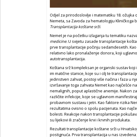
Odjel za prirodoslovlje i matematiku 18. ožujka 
Nemeta, sa Zavoda za hematologiju Kliničkoga 
Transplantacija koštane srži
.
Nemet je na početku izlaganja tu tematiku naz
medicine.
U svijetu zasade transplantacije košt
prve transplantacije počinju sedamdesetih. Kao
relativno lako pronalaženje donora, koji uglavnom 
autotransplantacija.
Koštana srž kompleksan je organski sustav koji
im matične stanice, koje su i cilj te transplantaci
jedinstven zahvat, postoji više načina i faza u n
izvršavanje toga zahvata Nemet kao najčešće na
nemalignih, poput aplastične anemije. Nakon zah
različite infekcije, koje se uglavnom manifestir
probavnom sustavu i jetri. Kao faktore rizika Neme
rezultatima ovisno o spolu pacijenata. Kao najč
bolesti. Reakcije nakon transplantacije pokušavaj
su lijekovi ili zračenje krvi i krvnih produkata.
Rezultati transplantacije koštane srži u Hrvatsk
postignuća. Prva transplantacija u nas izvedena 