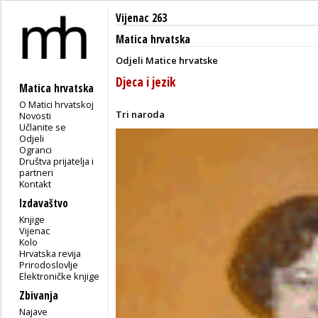
Vijenac 263
Matica hrvatska
Odjeli Matice hrvatske
Djeca i jezik
Matica hrvatska
O Matici hrvatskoj
Tri naroda
Novosti
Učlanite se
Odjeli
Ogranci
Društva prijatelja i
partneri
Kontakt
Izdavaštvo
Knjige
Vijenac
Kolo
Hrvatska revija
Prirodoslovlje
Elektroničke knjige
Zbivanja
Najave