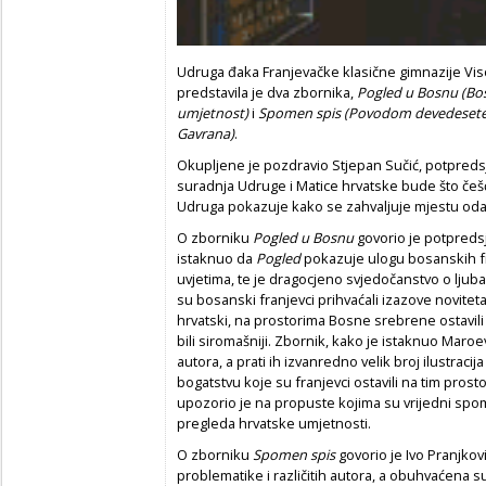
Udruga đaka Franjevačke klasične gimnazije Viso
predstavila je dva zbornika,
Pogled u Bosnu (Bos
umjetnost)
i
Spomen spis (Povodom devedesete ob
Gavrana)
.
Okupljene je pozdravio Stjepan Sučić, potpredsj
suradnja Udruge i Matice hrvatske bude što češće 
Udruga pokazuje kako se zahvaljuje mjestu oda
O zborniku
Pogled u Bosnu
govorio je potpreds
istaknuo da
Pogled
pokazuje ulogu bosanskih fran
uvjetima, te je dragocjeno svjedočanstvo o ljub
su bosanski franjevci prihvaćali izazove novitet
hrvatski, na prostorima Bosne srebrene ostavil
bili siromašniji. Zbornik, kako je istaknuo Maroevi
autora, a prati ih izvanredno velik broj ilustracija
bogatstvu koje su franjevci ostavili na tim prosto
upozorio je na propuste kojima su vrijedni spom
pregleda hrvatske umjetnosti.
O zborniku
Spomen spis
govorio je Ivo Pranjkovi
problematike i različitih autora, a obuhvaćena su