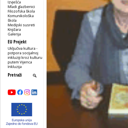
Izvješća
Mladi glazbenici
Filozofska škola
Komunikološka
škola
Medijski susreti
Knjižara
Galerija
EU Projekt
Uključiva kultura -
potpora socijalnoj
inkluziji kroz kulturu
putem Vijenca
Inkluzija