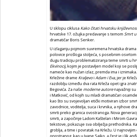
U sklopu ciklusa
Kako čitati hrvatsku književnost
hrvatske 17. ožujka predavanje s temom
Smrt u
dramatičar Boris Senker.
U izlaganju pojmom suvremena hrvatska drama 
polovice prošloga stoljeća, s posebnim osvrtom 
dugu tradiciju problematiziranja teme smrti u hrv
Ekvinocij
, kojim je postavljen model koji se posl
nameće kao nužan izlaz, premda ima i iznimaka. 
Krležine drame
Kraljevo
i
Adam i Eva
, jer je Krle
razdoblju između dva rata Krleža opet igra znatnu 
Begovića. Za naše
moderne autore
najvažniji su
i Matković, od kojih su mladi dramatičari osamde
kao što su svojevoljan etički motiviran izbor smrti
zavodnice, voditelja, suca i krvnika, a njihove
smrti preko granica ovostranoga. Nova generaci
smrti, a započinje Ladom Kaštelan i Mirom Gavra
tekstove, pokazuje sva obilježja prethodnika. Ka
groblja, a time i povratak na Krležu. U najnoviji
onostranog, kao u Ivane Sajko, a čest je i lik anđ