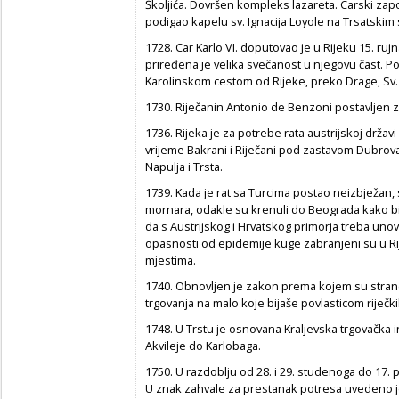
Školjića. Dovršen kompleks lazareta. Carski zapo
podigao kapelu sv. Ignacija Loyole na Trsatskim 
1728. Car Karlo VI. doputovao je u Rijeku 15. ruj
priređena je velika svečanost u njegovu čast. 
Karolinskom cestom od Rijeke, preko Drage, Sv.
1730. Riječanin Antonio de Benzoni postavljen
1736. Rijeka je za potrebe rata austrijskoj državi d
vrijeme Bakrani i Riječani pod zastavom Dubrov
Napulja i Trsta.
1739. Kada je rat sa Turcima postao neizbježan, 
mornara, odakle su krenuli do Beograda kako bi s
da s Austrijskog i Hrvatskog primorja treba uno
opasnosti od epidemije kuge zabranjeni su u Rije
mjestima.
1740. Obnovljen je zakon prema kojem su stranc
trgovanja na malo koje bijaše povlasticom riječk
1748. U Trstu je osnovana Kraljevska trgovačka
Akvileje do Karlobaga.
1750. U razdoblju od 28. i 29. studenoga do 17. pr
U znak zahvale za prestanak potresa uvedeno je z