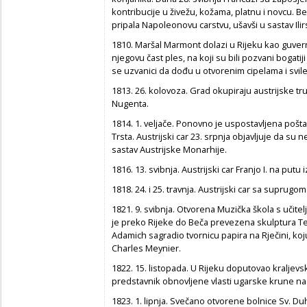
kontribucije u živežu, kožama, platnu i novcu. B
pripala Napoleonovu carstvu, ušavši u sastav Ilirs
1810. Maršal Marmont dolazi u Rijeku kao guverner
njegovu čast ples, na koji su bili pozvani boga
se uzvanici da dođu u otvorenim cipelama i svi
1813. 26. kolovoza. Grad okupiraju austrijske 
Nugenta.
1814. 1. veljače. Ponovno je uspostavljena pošt
Trsta. Austrijski car 23. srpnja objavljuje da su
sastav Austrijske Monarhije.
1816. 13. svibnja. Austrijski car Franjo I. na putu
1818. 24. i 25. travnja. Austrijski car sa suprugo
1821. 9. svibnja. Otvorena Muzička škola s učit
je preko Rijeke do Beča prevezena skulptura Tez
Adamich sagradio tvornicu papira na Rječini, koju
Charles Meynier.
1822. 15. listopada. U Rijeku doputovao kraljev
predstavnik obnovljene vlasti ugarske krune n
1823. 1. lipnja. Svečano otvorene bolnice Sv. Duh