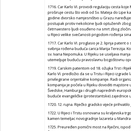
1716. Car Karlo VI. provodi regulaciju cesta ko
proširuje cestu što vodi od Sv. Mateja do Lipe k
godine dvorsko namjesništvo u Grazu naređuje 
postupak protiv nekolicine ljudi optuženih zbog
četrnaestero ljudi osuđeno na smrt zbog zločina
u Rijeci velike svečanosti prigodom rođenja sina 
1717. Car Karlo VI. proglasio je 2. lipnja patent
svibnja rođena buduća carica Marija Terezija. Ko
sv. Ivana Nepomuka. U Rijeku se useljava manja s
utemeljuje buduću pravoslavnu bogoštovnu općin
1719. Carskim patentom od 18. ožujka Trst i Rij
Karlo VI. predložio da se u Trstu i Rijeci izgrade
privilegirane orijentalne kompanije. Radi orga
kompanija je počela u Rijeku dovoditi majstore 
Švedske, Hamburga i drugih naprednih europskih
buduće evangeličke (protestantske) zajednice u
1720. 12. rujna. Riječko gradsko vijeće prihvatilo
1722. U Rijeci i Trstu osnovana su kraljevska t
kamen temeljac novogradnje lazareta u Mandra
1725. Preuređen pomični most na Rječini, ispod 