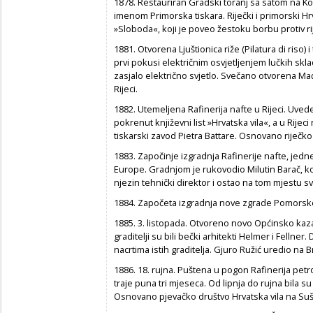
1878. Restauriran Gradski toranj sa satom na K
imenom Primorska tiskara. Riječki i primorski Hr
»Sloboda«, koji je poveo žestoku borbu protiv r
1881. Otvorena Ljuštionica riže (Pilatura di riso) i
prvi pokusi električnim osvjetljenjem lučkih sklad
zasjalo električno svjetlo. Svečano otvorena M
Rijeci.
1882. Utemeljena Rafinerija nafte u Rijeci. Uve
pokrenut književni list »Hrvatska vila«, a u Rije
tiskarski zavod Pietra Battare. Osnovano riječk
1883. Započinje izgradnja Rafinerije nafte, jedne
Europe. Gradnjom je rukovodio Milutin Barač, ko
njezin tehnički direktor i ostao na tom mjestu s
1884. Započeta izgradnja nove zgrade Pomorske 
1885. 3. listopada. Otvoreno novo Općinsko kazali
graditelji su bili bečki arhitekti Helmer i Fell
nacrtima istih graditelja. Gjuro Ružić uredio na B
1886. 18. rujna. Puštena u pogon Rafinerija petrole
traje puna tri mjeseca. Od lipnja do rujna bila su
Osnovano pjevačko društvo Hrvatska vila na Su