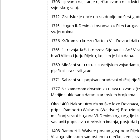
1308. Lijevano najstarije riječko zvono na crkvici
svjetskog rata).
1312. Gradske je daće na razdoblje od šest godi
1315. Hugon II. Devinski osnovao u Rijeci augusti
sv. Jeronima.
1336. Krčkom su knezu Bartolu VIII. Devinci dali u
1365. 1. travnja. Krčki knezovi Stjepan I. i Anž V
braći Vilimu i Jurju Rijeku, koja im je bila dana.
1369. Mlečani su u ratu s austrijskim vojvodama,
pljačkali i razarali grad.
1371. Sabrani su i popisani pradavni običaji rij
1377. Na kamenom dovratniku ulaza u zvonik (tz
Marijina uklesana datacija arapskim brojkama.
Oko 1400. Nakon utrnuća muške loze Devinaca, f
pripali Rambertu Walseeu (Waldsee). Preuzimaj
majčinoj strani Hugona VI. Devinskog, negdje i
sastaviti popis svih devinskih imanja, posjeda i
1408. Rambert II. Walsee postao gospodar Rijek
VI. augustinskom samostanu u riječkoj zemlji sv.