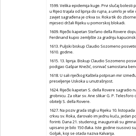
1599. Velika epidemija kuge. Prvi slučaj bolesti p
u Rijeci trajala od lipnja do rujna, a umrlo je vi
zavjet sagrađena je crkva sv. Roka tik do zborne 
mjeseci držali Rijeku u pomorskoj blokadi.
1609. Riječki kapetan Stefano della Rovere dopu
Ferdinand kupio zemljište za gradnju kapucins
1613. Puljski biskup Claudio Sozomeno posveti
1610. godine.
1615. 13. lipnja. Biskup Claudio Sozomeno posvetio
podigao Gašpar Knežić, osnivač samostana bene
1618. U sali riječkog Kaštela potpisan mir između
preseljenje Uskoka u unutrašnjost.
1624. Riječki kapetan S. della Rovere sagradio na
grobnicu. Za oltar sv. Ane slikar G. P. Telesforo
obitelji S. della Rovere.
1627. Na poziv grada stigli u Rijeku 10. listopada 
crkvu sv. Roka, darovalo im jednu kuću, jedan p
forinti. Dana 21. studenog, inaugurirali su gimna
upisano je bilo 150 đaka. Iste godine isusovci su 
Goljak, koji se otada naziva Kalvarija.