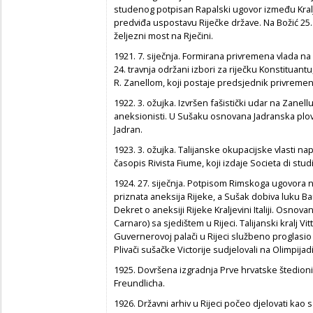
studenog potpisan Rapalski ugovor između Kraljevi
predviđa uspostavu Riječke države. Na Božić 25. 
željezni most na Rječini.
1921. 7. siječnja. Formirana privremena vlada na
24. travnja održani izbori za riječku Konstituan
R. Zanellom, koji postaje predsjednik privremen
1922. 3. ožujka. Izvršen fašistički udar na Zanell
aneksionisti. U Sušaku osnovana Jadranska plovi
Jadran.
1923. 3. ožujka. Talijanske okupacijske vlasti nap
časopis Rivista Fiume, koji izdaje Societa di studi
1924. 27. siječnja. Potpisom Rimskoga ugovora n
priznata aneksija Rijeke, a Sušak dobiva luku Bar
Dekret o aneksiji Rijeke Kraljevini Italiji. Osnov
Carnaro) sa sjedištem u Rijeci. Talijanski kralj Vit
Guvernerovoj palači u Rijeci službeno proglasio 
Plivači sušačke Victorije sudjelovali na Olimpijad
1925. Dovršena izgradnja Prve hrvatske štedio
Freundlicha.
1926. Državni arhiv u Rijeci počeo djelovati kao