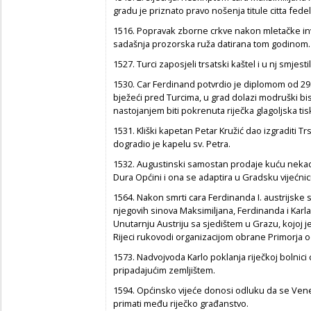
gradu je priznato pravo nošenja titule citta fede
1516. Popravak zborne crkve nakon mletačke inva
sadašnja prozorska ruža datirana tom godinom.
1527. Turci zaposjeli trsatski kaštel i u nj smjesti
1530. Car Ferdinand potvrdio je diplomom od 29. 
bježeći pred Turcima, u grad dolazi modruški bi
nastojanjem biti pokrenuta riječka glagoljska tis
1531. Kliški kapetan Petar Kružić dao izgraditi 
dogradio je kapelu sv. Petra.
1532. Augustinski samostan prodaje kuću nekad
Dura Općini i ona se adaptira u Gradsku vijećnic
1564. Nakon smrti cara Ferdinanda I. austrijske
njegovih sinova Maksimiljana, Ferdinanda i Karla
Unutarnju Austriju sa sjedištem u Grazu, kojoj je
Rijeci rukovodi organizacijom obrane Primorja 
1573. Nadvojvoda Karlo poklanja riječkoj bolnici
pripadajućim zemljištem.
1594. Općinsko vijeće donosi odluku da se Venec
primati među riječko građanstvo.