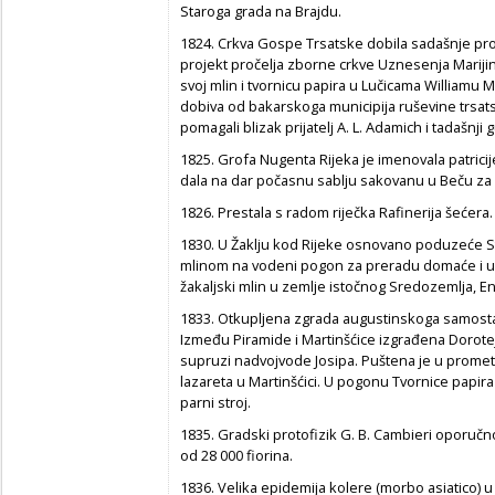
Staroga grada na Brajdu.
1824. Crkva Gospe Trsatske dobila sadašnje proč
projekt pročelja zborne crkve Uznesenja Marijin
svoj mlin i tvornicu papira u Lučicama Williamu
dobiva od bakarskoga municipija ruševine trsa
pomagali blizak prijatelj A. L. Adamich i tadašnj
1825. Grofa Nugenta Rijeka je imenovala patrici
dala na dar počasnu sablju sakovanu u Beču za 6
1826. Prestala s radom riječka Rafinerija šećera.
1830. U Žaklju kod Rijeke osnovano poduzeće St
mlinom na vodeni pogon za preradu domaće i uv
žakaljski mlin u zemlje istočnog Sredozemlja, Engl
1833. Otkupljena zgrada augustinskoga samostan
Između Piramide i Martinšćice izgrađena Dorotej
supruzi nadvojvode Josipa. Puštena je u prome
lazareta u Martinšćici. U pogonu Tvornice papira
parni stroj.
1835. Gradski protofizik G. B. Cambieri oporučno
od 28 000 fiorina.
1836. Velika epidemija kolere (morbo asiatico) u 