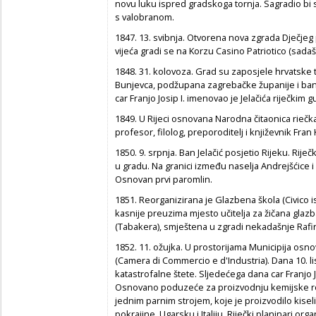
novu luku ispred gradskoga tornja. Sagradio bi s
s valobranom.
1847. 13. svibnja. Otvorena nova zgrada Dječjeg
vijeća gradi se na Korzu Casino Patriotico (sadaš
1848. 31. kolovoza. Grad su zaposjele hrvatske
Bunjevca, podžupana zagrebačke županije i ba
car Franjo Josip I. imenovao je Jelačića riječkim
1849. U Rijeci osnovana Narodna čitaonica riečka
profesor, filolog, preporoditelj i književnik Fran
1850. 9. srpnja. Ban Jelačić posjetio Rijeku. Rije
u gradu. Na granici između naselja Andrejšćice i 
Osnovan prvi paromlin.
1851. Reorganizirana je Glazbena škola (Civico ist
kasnije preuzima mjesto učitelja za žičana glaz
(Tabakera), smještena u zgradi nekadašnje Rafin
1852. 11. ožujka. U prostorijama Municipija osn
(Camera di Commercio e d'Industria). Dana 10. l
katastrofalne štete. Sljedećega dana car Franjo J
Osnovano poduzeće za proizvodnju kemijske rob
jednim parnim strojem, koje je proizvodilo kiselin
pokrajine, Ugarsku i Italiju. Riječki planinari org