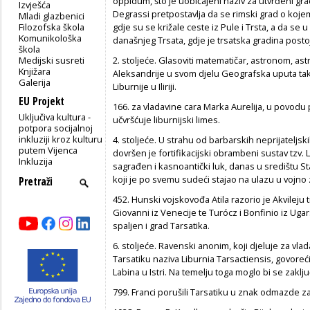
oppidum, što je uobičajeni naziv za utvrđeni gra
Izvješća
Degrassi pretpostavlja da se rimski grad o kojem 
Mladi glazbenici
Filozofska škola
gdje su se križale ceste iz Pule i Trsta, a da se
Komunikološka
današnjeg Trsata, gdje je trsatska gradina posto
škola
Medijski susreti
2. stoljeće. Glasoviti matematičar, astronom, ast
Knjižara
Aleksandrije u svom djelu Geografska uputa tak
Galerija
Liburnije u Iliriji.
EU Projekt
166. za vladavine cara Marka Aurelija, u povod
Uključiva kultura -
učvršćuje liburnijski limes.
potpora socijalnoj
inkluziji kroz kulturu
4. stoljeće. U strahu od barbarskih neprijateljs
putem Vijenca
dovršen je fortifikacijski obrambeni sustav tzv. 
Inkluzija
sagrađen i kasnoantički luk, danas u središtu St
koji je po svemu sudeći stajao na ulazu u vojno z
452. Hunski vojskovođa Atila razorio je Akvileju t
Giovanni iz Venecije te Turócz i Bonfinio iz Ugar
spaljen i grad Tarsatika.
6. stoljeće. Ravenski anonim, koji djeluje za vl
Tarsatiku naziva Liburnia Tarsactiensis, govoreć
Labina u Istri. Na temelju toga moglo bi se zaklju
799. Franci porušili Tarsatiku u znak odmazde za