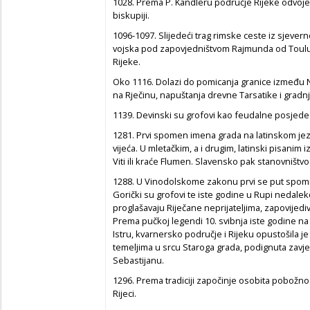
1028. Prema P. Kandleru područje Rijeke odvojen
biskupiji.
1096-1097. Slijedeći trag rimske ceste iz sjeverne
vojska pod zapovjedništvom Rajmunda od Touluse
Rijeke.
Oko 1116. Dolazi do pomicanja granice između 
na Rječinu, napuštanja drevne Tarsatike i gradnj
1139. Devinski su grofovi kao feudalne posjede d
1281. Prvi spomen imena grada na latinskom jez
vijeća. U mletačkim, a i drugim, latinski pisanim 
Viti ili kraće Flumen. Slavensko pak stanovništvo
1288. U Vinodolskome zakonu prvi se put spomin
Gorički su grofovi te iste godine u Rupi nedaleko
proglašavaju Riječane neprijateljima, zapovijedi
Prema pučkoj legendi 10. svibnja iste godine na T
Istru, kvarnersko područje i Rijeku opustošila je
temeljima u srcu Staroga grada, podignuta zavje
Sebastijanu.
1296. Prema tradiciji započinje osobita pobožno
Rijeci.