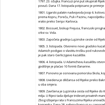
1797. 23. ožujka. Francuzi prvi put okupirali Rijek
povući. Dana 17. listopada potpisano je primirj
1801. Ugarski palatin nadvojvoda Josip 6. kolovo
prema Kopru, Poreču, Puli i Pazinu, naposljetku 
vratio preko Senja i Karlovca.
1802. Bossuet, biskup Frejusa, francuski prognan
crkvi sv. Vida.
1803. Započeta gradnja Lujzinske ceste od Rije
1805. 3. listopada. Otvoreno novo gradsko kazališ
Adamich podigao o vlastitu trošku pod rukovod
je pak staro Gerliczyjevo kazalište.
1806. 4. listopada. U Adamichevu kasalištu otvor
godišnje je plaćao 10 forinti članarine.
1807. Ponovno je osnovana pomorska škola, koja
1808. Uvedena je diližansa od Rijeke preko Bakra
u oba smjera.
1809. Završena je Lujzinska cesta od Rijeke do 
milja. U Rijeci tada djeluje trideset privatnih m
Zbog izbijanja rata s Francuzima Rijeka unovačil
konjanika. Dana 28. svibnja Francuzi su zaposjel