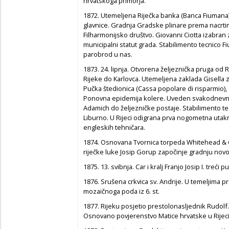
hrvatskoga primorja.
1872. Utemeljena Riječka banka (Banca Fiumana) 
glavnice. Gradnja Gradske plinare prema nacrtim
Filharmonijsko društvo. Giovanni Ciotta izabran
municipalni statut grada. Stabilimento tecnico Fi
parobrod u nas.
1873. 24. lipnja. Otvorena željeznička pruga od R
Rijeke do Karlovca. Utemeljena zaklada Gisell
Pučka štedionica (Cassa popolare di risparmio), 
Ponovna epidemija kolere. Uveden svakodnevni r
Adamich do željezničke postaje. Stabilimento t
Liburno. U Rijeci odigrana prva nogometna utak
engleskih tehničara.
1874. Osnovana Tvornica torpeda Whitehead & C
riječke luke Josip Gorup započinje gradnju nov
1875. 13. svibnja. Car i kralj Franjo Josip I. treći pu
1876. Srušena crkvica sv. Andrije. U temeljima 
mozaičnoga poda iz 6. st.
1877. Rijeku posjetio prestolonasljednik Rudolf
Osnovano povjerenstvo Matice hrvatske u Rijeci