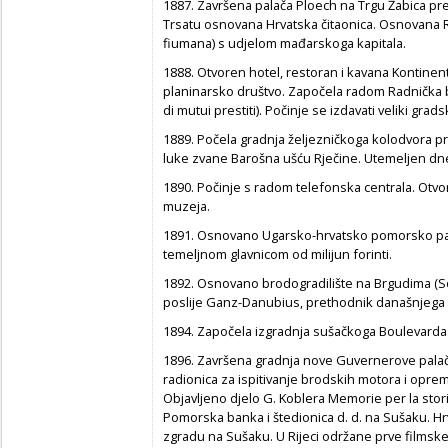
1887. Završena palača Ploech na Trgu Žabica pr
Trsatu osnovana Hrvatska čitaonica. Osnovana R
fiumana) s udjelom mađarskoga kapitala.
1888. Otvoren hotel, restoran i kavana Kontine
planinarsko društvo. Započela radom Radnička 
di mutui prestiti). Počinje se izdavati veliki gr
1889. Počela gradnja željezničkoga kolodvora 
luke zvane Barošna ušću Rječine. Utemeljen dn
1890. Počinje s radom telefonska centrala. Ot
muzeja.
1891. Osnovano Ugarsko-hrvatsko pomorsko par
temeljnom glavnicom od milijun forinti.
1892. Osnovano brodogradilište na Brgudima (Soc
poslije Ganz-Danubius, prethodnik današnjega 
1894. Započela izgradnja sušačkoga Boulevarda
1896. Završena gradnja nove Guvernerove palač
radionica za ispitivanje brodskih motora i oprem
Objavljeno djelo G. Koblera Memorie per la stori
Pomorska banka i štedionica d. d. na Sušaku. H
zgradu na Sušaku. U Rijeci održane prve filmske