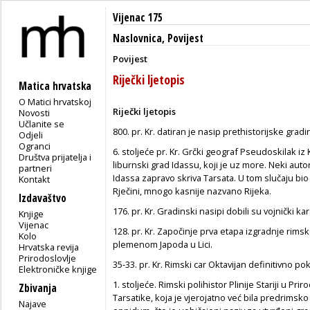
Vijenac 175
Naslovnica
,
Povijest
Povijest
Riječki ljetopis
Matica hrvatska
O Matici hrvatskoj
Rije
č
ki ljetopis
Novosti
Učlanite se
800. pr. Kr. datiran je nasip prethistorijske grad
Odjeli
Ogranci
6. stoljeće pr. Kr. Grčki geograf Pseudoskilak i
Društva prijatelja i
liburnski grad Idassu, koji je uz more. Neki auto
partneri
Idassa zapravo skriva Tarsata. U tom slučaju bi
Kontakt
Rječini, mnogo kasnije nazvano Rijeka.
Izdavaštvo
176. pr. Kr. Gradinski nasipi dobili su vojnički ka
Knjige
Vijenac
128. pr. Kr. Započinje prva etapa izgradnje rim
Kolo
plemenom Japoda u Lici.
Hrvatska revija
Prirodoslovlje
35-33. pr. Kr. Rimski car Oktavijan definitivno 
Elektroničke knjige
1. stoljeće. Rimski polihistor Plinije Stariji u P
Zbivanja
Tarsatike, koja je vjerojatno već bila predrimsko
Najave