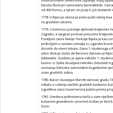
novoosnovane severinske županije, kojoj bijaše
ženska škola pri samostanu benediktinki. Carica 
od 400 fiorina, a njezin sin Josip II. još dodatnih 
1778. U Rijeci je ukinut prastari pučki običaj lova
na gradskim ulicama.
1779. U kolovozu prestaje djelovati Kraljevsko 
Zagrebu, a njegove poslove preuzima Kraljevsk
Poveljom carice Marije Terezije Rijeka je kao
područjem u sastavu zemalja sv. ugarske krune.
dozvolu da otvori tiskaru. Dana 1. studenoga u
utezi. Biskup Giulio de Benzoni darovao je Rijec
biblioteke. Gradsko je vijeće odlučilo 1. studenog
kasino. Iz Splita doseljava nekoliko židovskih tr
osnivanja židovske samostalne bogoštovne opći
izvan gradskih zidina.
1780. Barun Giuseppe Marotti darovao gradu 1382 
odluku o rušenju riječkih gradskih bedema i ku
izgrađena stara Guvernerova palača prema pro
1781. Uvedena jedinstvena tarifa u svim riječki
kuhanom govedinom i povrćem koštao je šest ka
fiorin.