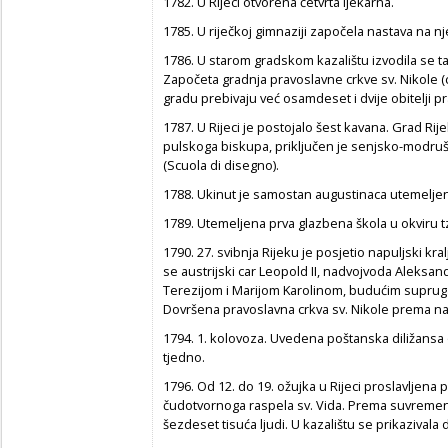
1782. U Rijeci otvorena četvrta ljekarna.
1785. U riječkoj gimnaziji započela nastava na 
1786. U starom gradskom kazalištu izvodila se ta
Započeta gradnja pravoslavne crkve sv. Nikole (
gradu prebivaju već osamdeset i dvije obitelji p
1787. U Rijeci je postojalo šest kavana. Grad Rij
pulskoga biskupa, priključen je senjsko-modrušk
(Scuola di disegno).
1788. Ukinut je samostan augustinaca utemeljen 
1789. Utemeljena prva glazbena škola u okviru t
1790. 27. svibnja Rijeku je posjetio napuljski kr
se austrijski car Leopold II, nadvojvoda Aleksand
Terezijom i Marijom Karolinom, budućim suprug
Dovršena pravoslavna crkva sv. Nikole prema na
1794. 1. kolovoza. Uvedena poštanska diližansa
tjedno.
1796. Od 12. do 19. ožujka u Rijeci proslavljena 
čudotvornoga raspela sv. Vida. Prema suvremeni
šezdeset tisuća ljudi. U kazalištu se prikazival