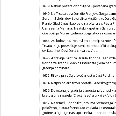
1639. Nakon požara obnovljena i povećana grads
1640. Na Trsatu dovršen dio Franjevačkoga samost
Serafin Schön dovršava sliku Mistična večera Go
Franjo Gladić naslikao palu na oltaru sv. Petra P
Uznesenja Marijina. Trsatski kapetan i član gra
Gospoštiju Mune i golemo bogatstvo za osnivan
1644. 24. kolovoza. Postavljeni temelji za novu
Trsatu, koju posvećuje senjsko-modruški biskup
sv. Katarine. Dovršena crkva sv. Vida.
1646. 4. travnja Grofica Ursula Thonhausen izda
fiorina za gradnju đačkog internata (Seminarium s.
gradnja seminara.
1652. Rijeka priređuje svečanost u čast Ferdina
1654. Natpis na arhitravu portala Gradskog tornja
1656. Dovršena je gradnja samostana benedikti
bratovština raspela (Crocefisso) u crkvi sv. Vida 
1657. Na temelju oporuke Jerolima Stemberga, 
položeno je 3000 forinti kao zaklada za osnutak 
godine u Rijeci je nastupila neka strana dramsk