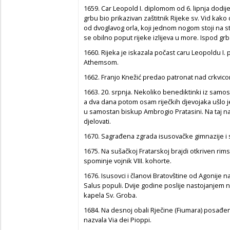
1659. Car Leopold I. diplomom od 6. lipnja dodije
grbu bio prikazivan zaštitnik Rijeke sv. Vid kako 
od dvoglavog orla, koji jednom nogom stoji na st
se obilno poput rijeke izlijeva u more. Ispod grb
1660. Rijeka je iskazala počast caru Leopoldu 
Athemsom.
1662. Franjo Knežić predao patronat nad crkvicom 
1663. 20. srpnja. Nekoliko benediktinki iz samos
a dva dana potom osam riječkih djevojaka ušlo je
u samostan biskup Ambrogio Pratasini. Na taj na
djelovati.
1670. Sagrađena zgrada isusovačke gimnazije i stu
1675. Na sušačkoj Fratarskoj brajdi otkriven r
spominje vojnik VIII. kohorte.
1676. Isusovci i članovi Bratovštine od Agonije n
Salus populi. Dvije godine poslije nastojanjem n
kapela Sv. Groba.
1684. Na desnoj obali Rječine (Fiumara) posađe
nazvala Via dei Pioppi.