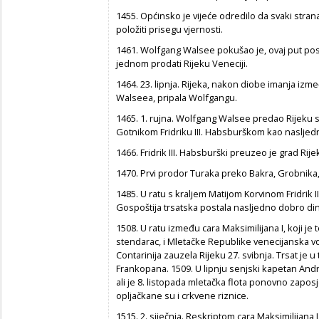
1455. Općinsko je vijeće odredilo da svaki stran
položiti prisegu vjernosti.
1461. Wolfgang Walsee pokušao je, ovaj put po
jednom prodati Rijeku Veneciji.
1464. 23. lipnja. Rijeka, nakon diobe imanja iz
Walseea, pripala Wolfgangu.
1465. 1. rujna. Wolfgang Walsee predao Rijeku
Gotnikom Fridriku III. Habsburškom kao nasljed
1466. Fridrik III. Habsburški preuzeo je grad Ri
1470. Prvi prodor Turaka preko Bakra, Grobnika,
1485. U ratu s kraljem Matijom Korvinom Fridrik II
Gospoštija trsatska postala nasljedno dobro di
1508. U ratu između cara Maksimilijana I, koji je t
stendarac, i Mletačke Republike venecijanska 
Contarinija zauzela Rijeku 27. svibnja. Trsat je
Frankopana. 1509. U lipnju senjski kapetan Andr
ali je 8. listopada mletačka flota ponovno zaposj
opljačkane su i crkvene riznice.
1515. 2. siječnja. Reskriptom cara Maksimilijan