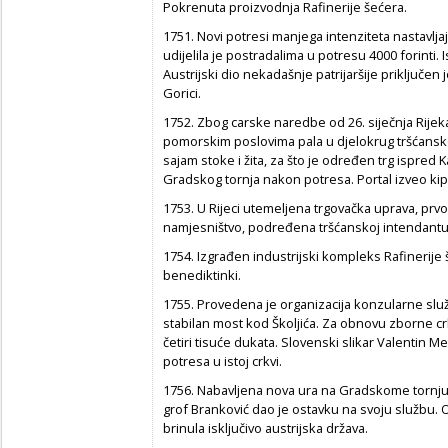
Pokrenuta proizvodnja Rafinerije šećera.
1751. Novi potresi manjega intenziteta nastavljaj
udijelila je postradalima u potresu 4000 forinti. I
Austrijski dio nekadašnje patrijaršije priključe
Gorici.
1752. Zbog carske naredbe od 26. siječnja Rijeka 
pomorskim poslovima pala u djelokrug tršćanske
sajam stoke i žita, za što je određen trg ispred K
Gradskog tornja nakon potresa. Portal izveo kipa
1753. U Rijeci utemeljena trgovačka uprava, prv
namjesništvo, podređena tršćanskoj intendantur
1754. Izgrađen industrijski kompleks Rafinerij
benediktinki.
1755. Provedena je organizacija konzularne slu
stabilan most kod Školjića. Za obnovu zborne cr
četiri tisuće dukata. Slovenski slikar Valentin M
potresa u istoj crkvi.
1756. Nabavljena nova ura na Gradskome tornju.
grof Branković dao je ostavku na svoju službu.
brinula isključivo austrijska država.