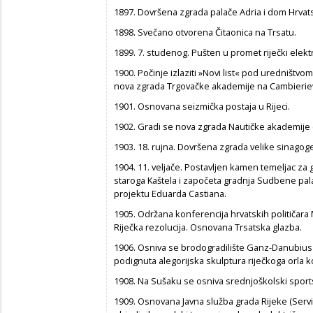
1897. Dovršena zgrada palače Adria i dom Hrvats
1898. Svečano otvorena Čitaonica na Trsatu.
1899. 7. studenog. Pušten u promet riječki elektr
1900. Počinje izlaziti »Novi list« pod uredništv
nova zgrada Trgovačke akademije na Cambieriev
1901. Osnovana seizmička postaja u Rijeci.
1902. Gradi se nova zgrada Nautičke akademije (
1903. 18. rujna. Dovršena zgrada velike sinagoge 
1904. 11. veljače. Postavljen kamen temeljac z
staroga Kaštela i započeta gradnja Sudbene pala
projektu Eduarda Castiana.
1905. Održana konferencija hrvatskih političar
Riječka rezolucija. Osnovana Trsatska glazba.
1906. Osniva se brodogradilište Ganz-Danubiu
podignuta alegorijska skulptura riječkoga orla ko
1908. Na Sušaku se osniva srednjoškolski sportsk
1909. Osnovana Javna služba grada Rijeke (Servizi 