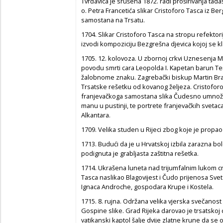
Tvrđavica je srušena 1872. radi proširivanja tada
o. Petra Francetića slikar Cristoforo Tasca iz B
samostana na Trsatu.
1704. Slikar Cristoforo Tasca na stropu refekto
izvodi kompoziciju Bezgrešna djevica kojoj se kla
1705. 12. kolovoza. U zbornoj crkvi Uznesenja 
povodu smrti cara Leopolda I. Kapetan barun Ter
žalobnome znaku. Zagrebački biskup Martin Braj
Trsatske rešetku od kovanog željeza. Cristoforo
franjevačkoga samostana slika Čudesno umnožav
manu u pustinji, te portrete franjevačkih svetaca
Alkantara.
1709. Velika studen u Rijeci zbog koje je propa
1713. Budući da je u Hrvatskoj izbila zarazna bo
podignuta je grabljasta zaštitna rešetka.
1714. Ukrašena luneta nad trijumfalnim lukom c
Tasca naslikao Blagovijest i Čudo prijenosa Svet
Ignaca Androche, gospodara Krupe i Kostela.
1715. 8. rujna. Održana velika vjerska svečano
Gospine slike. Grad Rijeka darovao je trsatskoj cr
vatikanski kaptol šalje dvije zlatne krune da se o