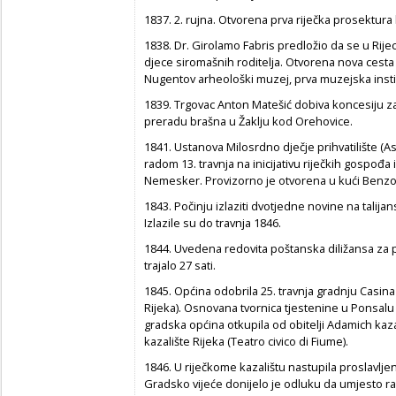
1837. 2. rujna. Otvorena prva riječka prosektura
1838. Dr. Girolamo Fabris predložio da se u Rije
djece siromašnih roditelja. Otvorena nova cest
Nugentov arheološki muzej, prva muzejska institu
1839. Trgovac Anton Matešić dobiva koncesiju za
preradu brašna u Žaklju kod Orehovice.
1841. Ustanova Milosrdno dječje prihvatilište (As
radom 13. travnja na inicijativu riječkih gospođ
Nemesker. Provizorno je otvorena u kući Benzoni
1843. Počinju izlaziti dvotjedne novine na talija
Izlazile su do travnja 1846.
1844. Uvedena redovita poštanska diližansa za 
trajalo 27 sati.
1845. Općina odobrila 25. travnja gradnju Casina
Rijeka). Osnovana tvornica tjestenine u Ponsalu 
gradska općina otkupila od obitelji Adamich kaz
kazalište Rijeka (Teatro civico di Fiume).
1846. U riječkome kazalištu nastupila proslavljen
Gradsko vijeće donijelo je odluku da umjesto ra