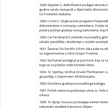
1628. Kapetan S. della Rovere podigao dvorsku k
godine carski zastupnik u Rijeci Karlo Wasserm
na Trsatskim stubama.
1629. U noći 5. ožujka požar progutao Franjevač
dokumentima o osnivanju samostana. Ostala ne
požara počinje gradnja novog samostana, koja t
1630. Car Ferdinand II. potvrdio isusovačkoj gimnaz
uživala sveučilišta i akademije u ostalim austri
1631. Švicarac fra Serafin Schön slika pale na olta
sa zagovornicima u crkvi Gospe Trsatske.
1632. Na Fiumari podignut je prvi most, koji se r
toga se za prijelaz vode koristila skela.
1634. 12. siječnja. Grofica Ursula Thonhausen za
gospoštiju s Veprincem i Mošćenicama.
1636. Dovršena gradnja isusovačkoga kolegija.
1637. Počeli radovi na podizanju crkve sv. Vida n
crkvica.
1638. 15. lipnja. Isusovci postavljaju kamen teme
rukovodio graditelj Francesco Olivieri.