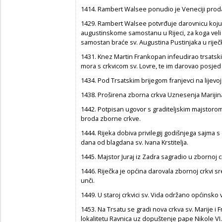
1414. Rambert Walsee ponudio je Veneciji prodaj
1429. Rambert Walsee potvrđuje darovnicu koju 
augustinskome samostanu u Rijeci, za koga veli 
samostan braće sv. Augustina Pustinjaka u riječk
1431. Knez Martin Frankopan infeudirao trsatsk
mora s crkvicom sv. Lovre, te im darovao posjed
1434. Pod Trsatskim brijegom franjevci na lijevo
1438. Proširena zborna crkva Uznesenja Marijin
1442. Potpisan ugovor s graditeljskim majstoro
broda zborne crkve.
1444. Rijeka dobiva privilegij godišnjega sajm
dana od blagdana sv. Ivana Krstitelja.
1445. Majstor Juraj iz Zadra sagradio u zbornoj c
1446. Riječka je općina darovala zbornoj crkvi 
unči.
1449. U staroj crkvici sv. Vida održano općinsko v
1453. Na Trsatu se gradi nova crkva sv. Marije i
lokalitetu Ravnica uz dopuštenje pape Nikole VI.