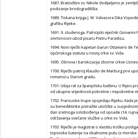
1687. Bratovštini sv. Nikole dodijeljeno je zeml
podizanje brodogradilišta.
1689. Tiskana knjiga J. W. Valvasora Dika Vojvod
grafiku Rijeke.
1691. 9. studenoga. Patricijski vijećnik Giovann
smrtonosni ubod pisaru Pietru Paradisu.
1694. Novi riječki kapetan barun Ottaviano de Te
općinskoga statuta u novoj crkvi sv. Vida.
1695. Obnova i barokizacija zborne crkve Uznes
1700. Riječki patricij Klaudio de Marburg prvi u
romano) u Starom gradu.
1701. Izbija rat za španjolsku baštinu. U Rijeci 
od ukupne vrijednosti pokretne i nepokretne i
1702. Francuske trupe opsjedaju Rijeku. Kada je 
su benediktinke potražile utočište u susjednom 
dan sretnoga oslobođenja od opsade (14. rujna) p
održavanja svečane službe u crkvi sv. Vida.
1703. Riječki je magistrat o vlastitu trošku podig
topovske baterije na obalnome putu (s morske