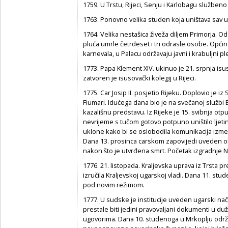
1759. U Trstu, Rijeci, Senju i Karlobagu služben
1763. Ponovno velika studen koja uništava sav 
1764. Velika nestašica živeža diljem Primorja. Od 
pluća umrle četrdeset i tri odrasle osobe. Općin
karnevala, u Palacu održavaju javni i krabuljni pl
1773. Papa Klement XIV. ukinuo je 21. srpnja isus
zatvoren je isusovački kolegij u Rijeci.
1775. Car Josip II. posjetio Rijeku. Doplovio je iz
Fiumari. Idućega dana bio je na svečanoj službi 
kazališnu predstavu. Iz Rijeke je 15. svibnja otp
nevrijeme s tučom gotovo potpuno uništilo ljeti
uklone kako bi se oslobodila komunikacija izmeđ
Dana 13. prosinca carskom zapovijedi uveden ob
nakon što je utvrđena smrt. Početak izgradnje N
1776. 21. listopada. Kraljevska uprava iz Trsta pr
izručila Kraljevskoj ugarskoj vladi. Dana 11. st
pod novim režimom.
1777. U sudske je institucije uveden ugarski nač
prestale biti jedini pravovaljani dokumenti u d
ugovorima. Dana 10. studenoga u Mrkoplju održ