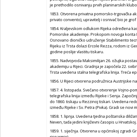
je prethodilo osnivanju prvih planinarskih klubov
1853. Otvorena privatna pomorsko-trgovačka ak
privato convento), upravitelj i osnivač bio je gr
1854. Kraljevskom odlukom Rijeka određena kao m
Pomorske akademije. Prokopom novoga korita Rje
Osnovano dioničko udruženje Stabilimento tecn
Rijeku iz Trsta dolazi Ercole Rezza, rodom iz Gen
godine poslije vlastitu tiskaru.
1855. Nadvojvoda Maksimilijan 26. ožujka post
akademiju u Rijeci. Gradnja je započela 22. svibn
Trsta uvedena stalna telegrafska linija. Treća ep
1856. U Rijeci otvorena podružnica Austrijske n
1857. 4. listopada. Svečano otvorenje Vojno-p
telegrafska linija između Rijeke i Senja. Započinj
do 1860. tiskaju u Rezzinoj tiskari. Uvedena r
između Rijeke i Sv. Petra (Pivka). Gradi se novi m
1858. 1. lipnja. Uvedena tjedna poštanska diližan
Neven, tada jedini književni časopis u Hrvatskoj.
1859. 1. siječnja. Otvorena u općinskoj zgradi 
risparmio).