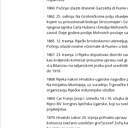
1860. Počinje izlaziti dnevnik Gazzetta di Fiume u
1862. 25. svibnja. Na Grobničkome polju obavlje
kojem su prisustvovali biskupi Strossmayer i Soi
njegova tajnika Carla Hubera i Emidija Mohovicha,
zavod. Dvije godine poslije Mohovich postaje sam
1865. 12. travnja. Riječki brodovlasnici utemelj
Počinju izlaziti novine »Giornale di Fiume« u tis
1867. 23. travnja. U Rijeku doputovao dvorski sa
kao kraljevski komesar preuzima upravu nad gra
»La Bilancia« na talijanskom jeziku pod uredništ
do 1919.
1868. Rijeka nakon Hrvatsko-ugarske nagodbe 
Na inicijativu Municipija, uz suradnju Trgovačk
organizaciju Riječke industrijske izložbe.
1869. Car Franjo Josip I. između 14. i 16. ožujka
Rijeci XIV. kongres liječnika Ugarske, koji su 
prijateljstva.
1870. Hrvatski sabor 20. srpnja prihvatio upravu
kolovoza svečano ustoličen grof Jozsef Zichy ka