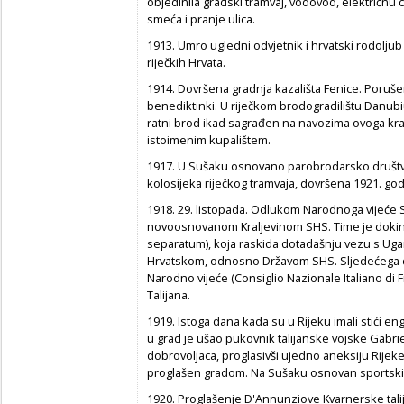
objedinila gradski tramvaj, vodovod, električnu c
smeća i pranje ulica.
1913. Umro ugledni odvjetnik i hrvatski rodoljub
riječkih Hrvata.
1914. Dovršena gradnja kazališta Fenice. Poruše
benediktinki. U riječkom brodogradilištu Danubi
ratni brod ikad sagrađen na navozima ovoga kraj
istoimenim kupalištem.
1917. U Sušaku osnovano parobrodarsko društv
kolosijeka riječkog tramvaja, dovršena 1921. god
1918. 29. listopada. Odlukom Narodnoga vijeće S
novoosnovanom Kraljevinom SHS. Time je dokinu
separatum), koja raskida dotadašnju vezu s Ug
Hrvatskom, odnosno Državom SHS. Sljedećega dan
Narodno vijeće (Consiglio Nazionale Italiano di F
Talijana.
1919. Istoga dana kada su u Rijeku imali stići eng
u grad je ušao pukovnik talijanske vojske Gabr
dobrovoljaca, proglasivši ujedno aneksiju Rijeke K
proglašen gradom. Na Sušaku osnovan sportski kl
1920. Proglašenje D'Annunziove Kvarnerske talij