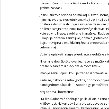
bjesomučnu borbu na život i smrt s literaturom 
grabim za vrat.«
Josip Baričević pripada onima koji u životu nem
njim i nazvao ga nesretnikom, »koji trpi i koji se
poštenja dao izigrati... nije zavrijedio da mu se 
rješenje svojih problema. Baričević je darovit i i
koje su vrlo lijepe, zaobljene i tanašne... Radove 
u kojoj je obradio zanimljive, pomalo groteskno 
Zajcu) i Originala (možda književna preobrazba ri
Lehmanna).
Volio je opisivati i nagle preokrete, neobične si
Ni on nije dovršio školovanje, nego se mučio ka
preživi pisanjem u riječkom »Novom listu«.
Imao je ženu i djecu koju je trebao izdržavati, a
Kada se, nakon desetak godina, ponovno pojavio 
samo jednom ukazala — spopao ga je moždani ud
Kraj boema i boemštine
I Miško Radošević osebujan je lik, ali on je rano
književnost. Nakon završena prava posvetio se gr
intimus, ispovjednik kojemu Kamov upućuje broj