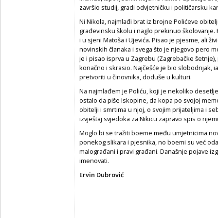
završio studij, gradi odvjetničku i političarsku kar
Ni Nikola, najmlađi brat iz brojne Polićeve obitel
građevinsku školu i naglo prekinuo školovanje. 
i u sjeni Matoša i Ujevića. Pisao je pjesme, ali ži
novinskih članaka i svega što je njegovo pero mo
je i pisao isprva u Zagrebu (Zagrebačke šetnje)
konačno i skrasio. Najčešće je bio slobodnjak, 
pretvoriti u činovnika, doduše u kulturi.
Na najmlađem je Poliću, koji je nekoliko desetlje
ostalo da piše Iskopine, da kopa po svojoj memor
obitelji i smrtima u njoj, o svojim prijateljima i 
izvještaj svjedoka za Nikicu zapravo spis o njem
Moglo bi se tražiti boeme među umjetnicima novij
ponekog slikara i pjesnika, no boemi su već oda
malograđani i pravi građani. Današnje pojave izgl
imenovati.
Ervin Dubrović