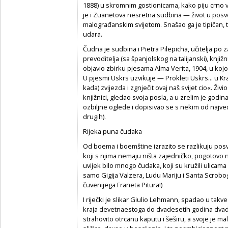
1888) u skromnim gostionicama, kako piju crno vin
je i Zuanetova nesretna sudbina — život u pos
malograđanskim svijetom. Snašao ga je tipičan, 
udara.
Čudna je sudbina i Pietra Pilepicha, učitelja po z
prevoditelja (sa španjolskog na talijanski), knjižn
objavio zbirku pjesama Alma Verita, 1904, u kojoj 
U pjesmi Uskrs uzvikuje — Prokleti Uskrs... u Kra
kada) zvijezda i zgnječit ovaj naš svijet cio«. Živ
knjižnici, gledao svoja posla, a u zrelim je god
ozbiljne oglede i dopisivao se s nekim od naj
drugih).
Rijeka puna čudaka
Od boema i boemštine izrazito se razlikuju posve 
koji s njima nemaju ništa zajedničko, pogotovo n
uvijek bilo mnogo čudaka, koji su kružili ulicam
samo Gigija Valzera, Ludu Mariju i Santa Scrobogn
čuvenijega Franeta Pitura!)
I riječki je slikar Giulio Lehmann, spadao u ta
kraja devetnaestoga do dvadesetih godina dvade
strahovito otrcanu kaputu i šeširu, a svoje je m