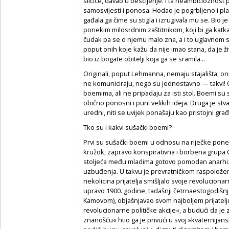
sličice, davao u bescijenje. I ta neambicioznos
samosvijesti i ponosa. Hodao je pogrbljeno i pla
gađala ga čime su stigla i izrugivala mu se. Bio je
ponekim milosrdnim zaštitnikom, koji bi ga katka
čudak pa se o njemu malo zna, a i to uglavnom 
poput onih koje kažu da nije imao stana, da je ž
bio iz bogate obitelji koja ga se sramila...
Originali, poput Lehmanna, nemaju stajališta, oni
ne komuniciraju, nego su jednostavno — takvi! O
boemima, ali ne pripadaju za isti stol. Boemi su
obično ponosni i puni velikih ideja. Druga je stva
uredni, niti se uvijek ponašaju kao pristojni građ
Tko su i kakvi sušački boemi?
Prvi su sušački boemi u odnosu na riječke ponešt
kružok, zapravo konspirativna i borbena grupa C
stoljeća među mladima gotovo pomodan anarhiza
uzbuđenja. U takvu je prevratničkom raspolož
nekolicina prijatelja smišljalo svoje revolucion
upravo 1900. godine, tadašnji četrnaestogodišnja
Kamovom), objašnjavao svom najboljem prijatelj
revolucionarne političke akcije«, a budući da je 
znanošću« htio ga je privući u svoj »kvaternijansk