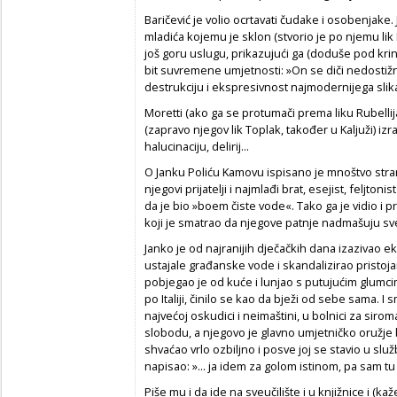
Baričević je volio ocrtavati čudake i osobenjake.
mladića kojemu je sklon (stvorio je po njemu lik R
još goru uslugu, prikazujući ga (doduše pod krin
bit suvremene umjetnosti: »On se diči nedostižno
destrukciju i ekspresivnost najmodernijega sli
Moretti (ako ga se protumači prema liku Rubellij
(zapravo njegov lik Toplak, također u Kaljuži) izr
halucinaciju, delirij...
O Janku Poliću Kamovu ispisano je mnoštvo stra
njegovi prijatelji i najmlađi brat, esejist, feljtoni
da je bio »boem čiste vode«. Tako ga je vidio i pr
koji je smatrao da njegove patnje nadmašuju s
Janko je od najranijih dječačkih dana izazivao e
ustajale građanske vode i skandalizirao pristojan 
pobjegao je od kuće i lunjao s putujućim glumcim
po Italiji, činilo se kao da bježi od sebe sama. I 
najvećoj oskudici i neimaštini, u bolnici za siro
slobodu, a njegovo je glavno umjetničko oružje b
shvaćao vrlo ozbiljno i posve joj se stavio u sl
napisao: »... ja idem za golom istinom, pa sam t
Piše mu i da ide na sveučilište i u knjižnice i (kaž