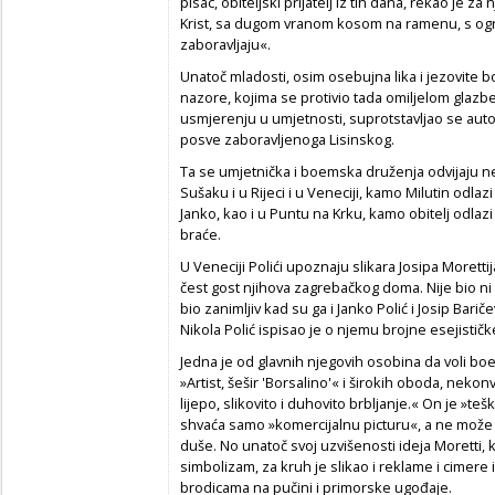
pisac, obiteljski prijatelj iz tih dana, rekao je z
Krist, sa dugom vranom kosom na ramenu, s og
zaboravljaju«.
Unatoč mladosti, osim osebujna lika i jezovite b
nazore, kojima se protivio tada omiljelom glaz
usmjerenju u umjetnosti, suprotstavljao se autor
posve zaboravljenoga Lisinskog.
Ta se umjetnička i boemska druženja odvijaju ne
Sušaku i u Rijeci i u Veneciji, kamo Milutin odlazi
Janko, kao i u Puntu na Krku, kamo obitelj odlazi
braće.
U Veneciji Polići upoznaju slikara Josipa Moretti
čest gost njihova zagrebačkog doma. Nije bio ni v
bio zanimljiv kad su ga i Janko Polić i Josip Bariče
Nikola Polić ispisao je o njemu brojne esejističke
Jedna je od glavnih njegovih osobina da voli boe
»Artist, šešir 'Borsalino'« i širokih oboda, neko
lijepo, slikovito i duhovito brbljanje.« On je »t
shvaća samo »komercijalnu picturu«, a ne može d
duše. No unatoč svoj uzvišenosti ideja Moretti,
simbolizam, za kruh je slikao i reklame i cimere 
brodicama na pučini i primorske ugođaje.