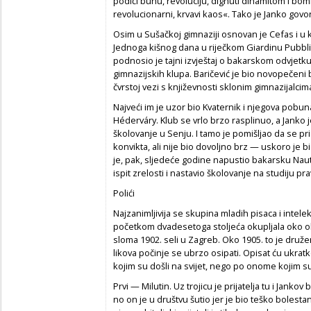
podići bunu, revoluciju, dignuti dinamitom i bo
revolucionarni, krvavi kaos«. Tako je Janko govo
Osim u Sušačkoj gimnaziji osnovan je Cefas i u
Jednoga kišnog dana u riječkom Giardinu Pubblic
podnosio je tajni izvještaj o bakarskom odvjet
gimnazijskih klupa. Baričević je bio novopečeni b
čvrstoj vezi s književnosti sklonim gimnazijalcim
Najveći im je uzor bio Kvaternik i njegova pobun
Héderváry. Klub se vrlo brzo rasplinuo, a Janko j
školovanje u Senju. I tamo je pomišljao da se p
konvikta, ali nije bio dovoljno brz — uskoro je bi
je, pak, sljedeće godine napustio bakarsku Nau
ispit zrelosti i nastavio školovanje na studiju pra
Polići
Najzanimljivija se skupina mladih pisaca i intelek
početkom dvadesetoga stoljeća okupljala oko ob
sloma 1902. seli u Zagreb. Oko 1905. to je druže
likova počinje se ubrzo osipati. Opisat ću ukrat
kojim su došli na svijet, nego po onome kojim su 
Prvi — Milutin. Uz trojicu je prijatelja tu i Jankov
no on je u društvu šutio jer je bio teško bolesta