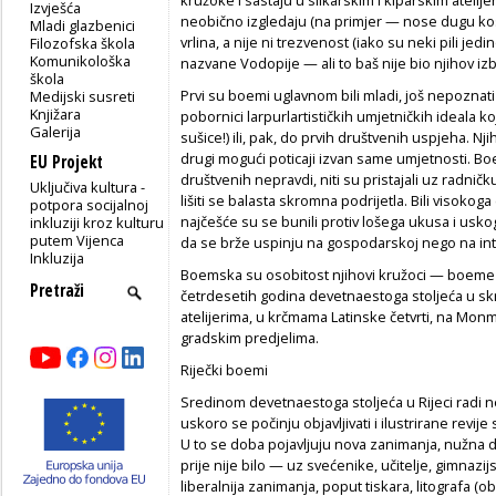
Izvješća
neobično izgledaju (na primjer — nose dugu kos
Mladi glazbenici
vrlina, a nije ni trezvenost (iako su neki pili j
Filozofska škola
Komunikološka
nazvane Vodopije — ali to baš nije bio njihov iz
škola
Prvi su boemi uglavnom bili mladi, još nepoznati 
Medijski susreti
Knjižara
pobornici larpurlartističkih umjetničkih ideala ko
Galerija
sušice!) ili, pak, do prvih društvenih uspjeha. N
drugi mogući poticaji izvan same umjetnosti. Boe
EU Projekt
društvenih nepravdi, niti su pristajali uz radničku 
Uključiva kultura -
lišiti se balasta skromna podrijetla. Bili visokoga (
potpora socijalnoj
najčešće su se bunili protiv lošega ukusa i usko
inkluziji kroz kulturu
putem Vijenca
da se brže uspinju na gospodarskoj nego na intel
Inkluzija
Boemska su osobitost njihovi kružoci — boeme — 
četrdesetih godina devetnaestoga stoljeća u s
atelijerima, u krčmama Latinske četvrti, na Mon
gradskim predjelima.
Riječki boemi
Sredinom devetnaestoga stoljeća u Rijeci radi ne
uskoro se počinju objavljivati i ilustrirane revije
U to se doba pojavljuju nova zanimanja, nužna da
prije nije bilo — uz svećenike, učitelje, gimnazi
liberalnija zanimanja, poput tiskara, litografa (ob