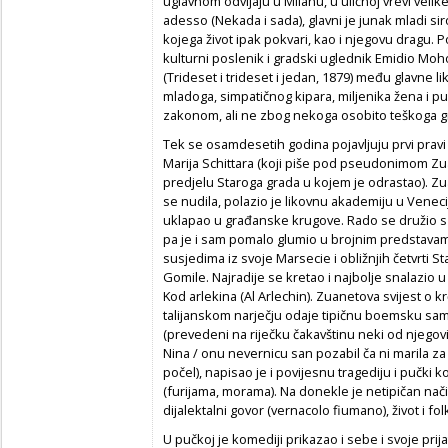
uglavnom odvijaju u Milanu, u uličnoj vrevi velike 
adesso (Nekada i sada), glavni je junak mladi s
kojega život ipak pokvari, kao i njegovu dragu. P
kulturni poslenik i gradski uglednik Emidio Moh
(Trideset i trideset i jedan, 1879) među glavne l
mladoga, simpatičnog kipara, miljenika žena i pu
zakonom, ali ne zbog nekoga osobito teškoga gr
Tek se osamdesetih godina pojavljuju prvi pravi r
Marija Schittara (koji piše pod pseudonimom Zu
predjelu Staroga grada u kojem je odrastao). Zu
se nudila, polazio je likovnu akademiju u Veneci
uklapao u građanske krugove. Rado se družio s p
pa je i sam pomalo glumio u brojnim predstavam
susjedima iz svoje Marsecie i obližnjih četvrti S
Gomile. Najradije se kretao i najbolje snalazio
Kod arlekina (Al Arlechin). Zuanetova svijest o k
talijanskom narječju odaje tipičnu boemsku samo
(prevedeni na riječku čakavštinu neki od njegovih
Nina / onu nevernicu san pozabil ča ni marila za 
počel), napisao je i povijesnu tragediju i pučki 
(furijama, morama). Na donekle je netipičan na
dijalektalni govor (vernacolo fiumano), život i fo
U pučkoj je komediji prikazao i sebe i svoje prija