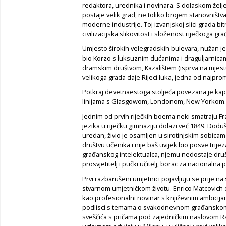
redaktora, urednika i novinara. S dolaskom želj
postaje velik grad, ne toliko brojem stanovništv
moderne industrije. Toj izvanjskoj slici grada b
civilizacijska slikovitost i složenost riječkoga gra
Umjesto širokih velegradskih bulevara, nužan j
bio Korzo s luksuznim dućanima i draguljarnic
dramskim društvom, Kazalištem (isprva na mjest
velikoga grada daje Rijeci luka, jedna od najprom
Potkraj devetnaestoga stoljeća povezana je kapi
linijama s Glasgowom, Londonom, New Yorkom..
Jednim od prvih riječkih boema neki smatraju Fr
jezika u riječku gimnaziju dolazi već 1849. Doduš
uredan, živio je osamljen u sirotinjskim sobicam
društvu učenika i nije baš uvijek bio posve trijezan
građanskog intelektualca, njemu nedostaje društ
prosvjetitelj i pučki učitelj, borac za nacionalna
Prvi razbarušeni umjetnici pojavljuju se prije na
stvarnom umjetničkom životu. Enrico Matcovich
kao profesionalni novinar s književnim ambicijam
podlisci s temama o svakodnevnom građanskom ži
sveščića s pričama pod zajedničkim naslovom Rac