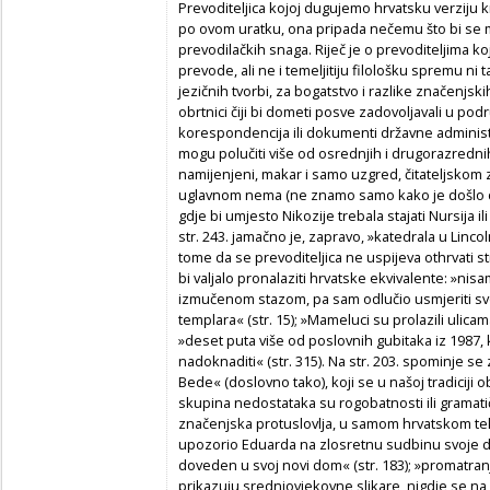
Prevoditeljica kojoj dugujemo hrvatsku verziju k
po ovom uratku, ona pripada nečemu što bi se 
prevodilačkih snaga. Riječ je o prevoditeljima k
prevode, ali ne i temeljitiju filološku spremu ni 
jezičnih tvorbi, za bogatstvo i razlike značenjskih
obrtnici čiji bi dometi posve zadovoljavali u po
korespondencija ili dokumenti državne administrac
mogu polučiti više od osrednjih i drugorazrednih
namijenjeni, makar i samo uzgred, čitateljskom z
uglavnom nema (ne znamo samo kako je došlo do 
gdje bi umjesto Nikozije trebala stajati Nursija i
str. 243. jamačno je, zapravo, »katedrala u Linc
tome da se prevoditeljica ne uspijeva othrvati st
bi valjalo pronalaziti hrvatske ekvivalente: »n
izmučenom stazom, pa sam odlučio usmjeriti svo
templara« (str. 15); »Mameluci su prolazili ulicam
»deset puta više od poslovnih gubitaka iz 1987, k
nadoknaditi« (str. 315). Na str. 203. spominje se
Bede« (doslovno tako), koji se u našoj tradiciji
skupina nedostataka su rogobatnosti ili gramatič
značenjska protuslovlja, u samom hrvatskom teks
upozorio Eduarda na zlosretnu sudbinu svoje duše
doveden u svoj novi dom« (str. 183); »promatranje
prikazuju srednjovjekovne slikare, nigdje se na n