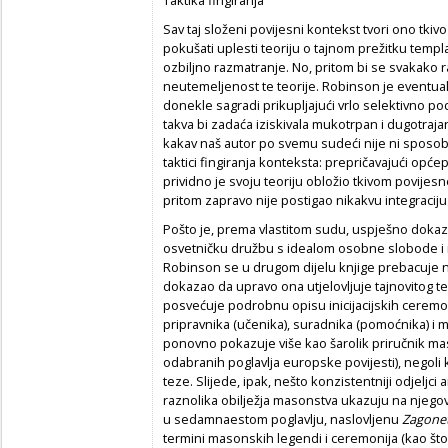
Sav taj složeni povijesni kontekst tvori ono tk
pokušati uplesti teoriju o tajnom prežitku temp
ozbiljno razmatranje. No, pritom bi se svakako ra
neutemeljenost te teorije. Robinson je eventua
donekle sagradi prikupljajući vrlo selektivno poda
takva bi zadaća iziskivala mukotrpan i dugotrajan
kakav naš autor po svemu sudeći nije ni sposob
taktici fingiranja konteksta: prepričavajući op
prividno je svoju teoriju obložio tkivom povijesn
pritom zapravo nije postigao nikakvu integraciju
Pošto je, prema vlastitom sudu, uspješno doka
osvetničku družbu s idealom osobne slobode i n
Robinson se u drugom dijelu knjige prebacuje na 
dokazao da upravo ona utjelovljuje tajnovitog t
posvećuje podrobnu opisu inicijacijskih ceremon
pripravnika (učenika), suradnika (pomoćnika) i m
ponovno pokazuje više kao šarolik priručnik maso
odabranih poglavlja europske povijesti), negoli
teze. Slijede, ipak, nešto konzistentniji odjeljci
raznolika obilježja masonstva ukazuju na njegov
u sedamnaestom poglavlju, naslovljenu
Zagonet
termini masonskih legendi i ceremonija (kao št