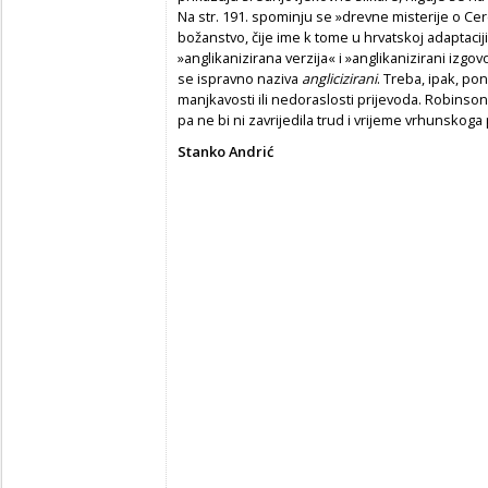
Na str. 191. spominju se »drevne misterije o Cer
božanstvo, čije ime k tome u hrvatskoj adaptaciji
»anglikanizirana verzija« i »anglikanizirani izgov
se ispravno naziva
anglicizirani
. Treba, ipak, pon
manjkavosti ili nedoraslosti prijevoda. Robinso
pa ne bi ni zavrijedila trud i vrijeme vrhunskoga 
Stanko Andrić