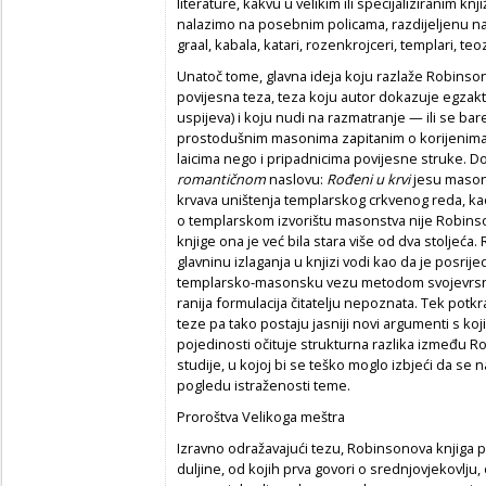
literature, kakvu u velikim ili specijaliziranim
nalazimo na posebnim policama, razdijeljenu na o
graal, kabala, katari, rozenkrojceri, templari, teozo
Unatoč tome, glavna ideja koju razlaže Robinso
povijesna teza, teza koju autor dokazuje egzakt
uspijeva) i koju nudi na razmatranje — ili se ba
prostodušnim masonima zapitanim o korijenima
laicima nego i pripadnicima povijesne struke. D
romantičnom
naslovu:
Rođeni u krvi
jesu masoni,
krvava uništenja templarskog crkvenog reda, ka
o templarskom izvorištu masonstva nije Robins
knjige ona je već bila stara više od dva stoljeća. 
glavninu izlaganja u knjizi vodi kao da je posri
templarsko-masonsku vezu metodom svojevr
ranija formulacija čitatelju nepoznata. Tek potkra
teze pa tako postaju jasniji novi argumenti s ko
pojedinosti očituje strukturna razlika između 
studije, u kojoj bi se teško moglo izbjeći da se
pogledu istraženosti teme.
Proroštva Velikoga meštra
Izravno odražavajući tezu, Robinsonova knjiga p
duljine, od kojih prva govori o srednjovjekovlj