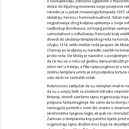
o novovjekovlju, odnosno uglavnom o masonima.
dolazi do ključnog momenta svoje povijesne rekons
naredio je u
petak trinaestoga
listopada 1307. 
idolatriju, herezu i homoseksualnost. Sličan na
negodovanja zbog kraljeva upletanja u svoje ovlas
nadbiskup Bordeauxa, od kojeg počinje »avinjons
samostalnost u odlučivanju francuski kralj uvel
dovodi do ukidanja templarskog reda na koncilu 
ožujku 1314, veliki meštar reda Jacques de Mol
Charnay po kraljevoj su naredbi završili na lomač
protiv reda. De Molay je navodno u posljednjim
da će mu se u roku od godinu dana pridružiti pred
umro već u travnju, a Filip Lijepi poginuo je u 
stotinu templara umrlo je od posljedica torture 
zato da bi se zastrašili ostali.
Robinsonov zaključak da su »templari imali tri nep
da su u svojoj žeđi za osvetom bili tako nepomirlj
Britaniji, stvorili savršeno tajnu organizaciju ko
potpuna fantazmagorija. Ne samo da tu teoriju n
nemoguće pomiriti s onim što znamo o stvarnom
okolnostima njegova nagla, ali ipak ne i trenut
Zamisao o templarima koji panično bježe pred i
organiziraju tajno društvo kroz koje će desetlje