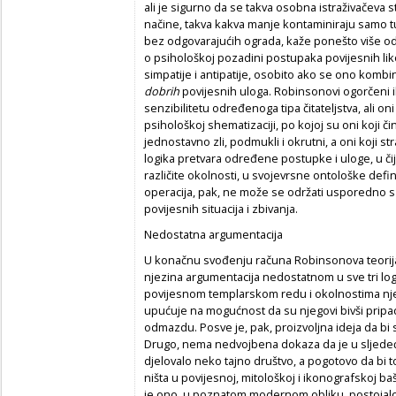
ali je sigurno da se takva osobna istraživačeva sta
načine, takva kakva manje kontaminiraju samo t
bez odgovarajućih ograda, kaže ponešto više od 
o psihološkoj pozadini postupaka povijesnih likov
simpatije i antipatije, osobito ako se ono komb
dobrih
povijesnih uloga. Robinsonovi ogorčeni i
senzibilitetu određenoga tipa čitateljstva, ali o
psihološkoj shematizaciji, po kojoj su oni koji č
jednostavno zli, podmukli i okrutni, a oni koji str
logika pretvara određene postupke i uloge, u či
različite okolnosti, u svojevrsne ontološke defi
operacija, pak, ne može se održati usporedno 
povijesnih situacija i zbivanja.
Nedostatna argumentacija
U konačnu svođenju računa Robinsonova teorija 
njezina argumentacija nedostatnom u sve tri l
povijesnom templarskom redu i okolnostima nje
upućuje na mogućnost da su njegovi bivši pripadni
odmazdu. Posve je, pak, proizvoljna ideja da bi s
Drugo, nema nedvojbena dokaza da je u sljedeći
djelovalo neko tajno društvo, a pogotovo da bi t
ništa u povijesnoj, mitološkoj i ikonografskoj b
je ono, u poznatom modernom obliku, postojalo p