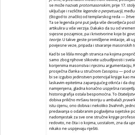
se može nazvati
protomasonskim
, prije 17. st
uključuje i različite
legende o perpetuaciji
, među
(štogod to značilo) od templarskog reda — žrtve 
Ta se legenda prvi put javlja više desetljeća posl
artikulira u više verzija. Dakako da su od vrem
svjesne pozajmice, pa i krivotvorine koje bi govo
teorije
. U takve geste promišljene imitacije, ali
povijesne veze, pripada i stvaranje masonskih 
Kad bi se lišila mnogih stranica na kojima preprič
samo zbog njihove slikovite uzbudljivosti i svel
korijenima masonstva i njezinu argumentaciju, 
prosječna članka u stručnom časopisu — pod uvje
bi se izgubio jedinstven potencijal knjige kao me
laskavim epitetima zapanjujućeg otkrića i da dop
namijenjena, gladna konačno uspješna rasvjetlja
historiografija ostala bespomoćna. To čitateljst
dobiva prilično mršavu teoriju u ambalaži
prave
k
istu cijenu, ono dobiva i nekoliko živahnih, jed
predavanja o odabranim poglavljima svjetske pov
nadomjestak za sve one stručne knjige profesion
redovito, ne čita i o kojima, uostalom, zna da u
nikako ne uspijevaju riješiti.