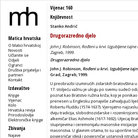
Vijenac 160
Književnost
Stanko Andrić
Drugorazredno djelo
Matica hrvatska
O Matici hrvatskoj
John J. Robinson, Rođeni u krvi. Izgubljene tajne 
Novosti
Zagreb, 1999.
Učlanite se
Drugorazredno djelo
Odjeli
Ogranci
John J. Robinson,
Rođeni u krvi. Izgubljene taj
Društva prijatelja i
Grad, Zagreb, 1999.
partneri
Kontakt
U preobrazbi izumirućih zidarskih bratovština u
Izdavaštvo
17. stoljeću važnu je ulogu po svemu sudeći odi
Knjige
poznat kao Bratstvo ružina križa, koji je ponika
Vijenac
prenesen u Englesku ponajviše zahvaljujući lij
Kolo
Robertu Fluddu (1574-1637). Vjerojatno najzaslu
Hrvatska revija
dviju tradicija, slobodnozidarske i
rozenkrojcers
Prirodoslovlje
alkemičar Elias Ashmole (1617-1692). Utjecaj Brats
Elektroničke knjige
stupnjevima i ceremonijalu masonske inicijacije te
Zbivanja
masonstva. U glavnim crtama, to su uporišne toč
Najave
povjesničar idejâ i povjesničar ustanovâ istražu