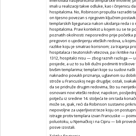
imenovala nasljednicima templarske imovine; pr
imali u realizaciji takve odluke, kao i činjenicu 
hospitalcima. No, Robinson propušta razraditi taj
on tijesno povezan s njegovim ključnim postav
templarskih bjegunaca nakon ukidanja reda i o n
hospitalcima. Pravi kontekst u kojem su se te po
poznatih okolnosti: neposredno prije početka pr
pregovori o ujedinjenju viteških redova, u koji
razlike koju je smatrao korisnom; za trajanja pr
hospitalaca i teutonskih vitezova, pa i kritike na
1312, hospitalci nisu — zbog raznih razloga — 
posjede, a uz to su bili dužni podmiriti troškove
bivšim templarima; templari koje su sudovi našli kr
naknadno povukli priznanja, uglavnom su dobili z
strože u Francuskoj nego drugdje; ostali, svakak
da se pridruže drugim redovima, što su nerijetko i
osnovani novi viteški redovi; napokon, posljedn
potječu iz sredine 14. stoljeća te oni tada kon
može se, ipak, reći da Robinson sustavno prikriv
nepovoljne za uvjerljivost teze koju on postupno
istrage protiv templara izvan Francuske — poime
poluotoku, u Njemačkoj i na Cipru — bili proved
posve izostali.
Taktika fingiranja