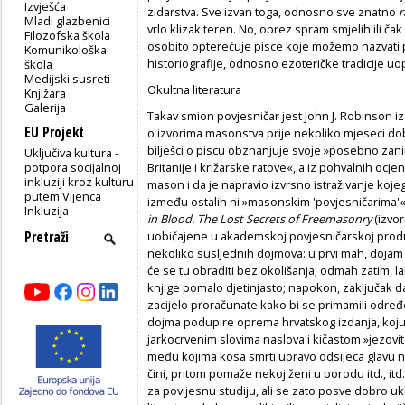
Izvješća
zidarstva. Sve izvan toga, odnosno sve znatno
r
Mladi glazbenici
vrlo klizak teren. No, oprez spram smjelih ili ča
Filozofska škola
osobito opterećuje pisce koje možemo nazvati
Komunikološka
historiografije, odnosno ezoteričke tradicije uo
škola
Medijski susreti
Okultna literatura
Knjižara
Galerija
Takav smion povjesničar jest John J. Robinson i
EU Projekt
o izvorima masonstva prije nekoliko mjeseci do
bilješci o piscu obznanjuje svoje »posebno zan
Uključiva kultura -
potpora socijalnoj
Britanije i križarske ratove«, a iz pohvalnih oc
inkluziji kroz kulturu
mason i da je napravio izvrsno istraživanje koje
putem Vijenca
između ostalih ni »masonskim 'povjesničarima'«. 
Inkluzija
in Blood. The Lost Secrets of Freemasonry
(izvor
uobičajene u akademskoj povjesničarskoj produkc
nekoliko susljednih dojmova: u prvi mah, dojam 
će se tu obraditi bez okolišanja; odmah zatim, l
knjige pomalo djetinjasto; napokon, zaključak da 
zacijelo proračunate kako bi se primamili određeni 
dojma podupire oprema hrvatskog izdanja, koju k
jarkocrvenim slovima naslova i kičastom »jezov
među kojima kosa smrti upravo odsijeca glavu 
čini, pritom pomaže nekoj ženi u porodu itd., it
za povijesnu studiju, ali se zato posve dobro uk