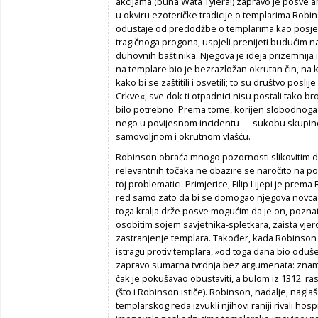
akcijama (buna Wata Tylera!) zapravo je posve an
u okviru ezoteričke tradicije o templarima Robin
odustaje od predodžbe o templarima kao posj
tragičnoga progona, uspjeli prenijeti budućim 
duhovnih baštinika. Njegova je ideja prizemnija 
na templare bio je bezrazložan okrutan čin, na koj
kako bi se zaštitili i osvetili; to su društvo posli
Crkve«, sve dok ti otpadnici nisu postali tako br
bilo potrebno. Prema tome, korijen slobodnoga zi
nego u povijesnom incidentu — sukobu skupine lj
samovoljnom i okrutnom vlašću.
Robinson obraća mnogo pozornosti slikovitim det
relevantnih točaka ne obazire se naročito na pos
toj problematici. Primjerice, Filip Lijepi je pre
red samo zato da bi se domogao njegova novca 
toga kralja drže posve mogućim da je on, poznat
osobitim sojem savjetnika-spletkara, zaista vjer
zastranjenje templara. Također, kada Robinson 
istragu protiv templara, »od toga dana bio oduš
zapravo sumarna tvrdnja bez argumenata: znamo 
čak je pokušavao obustaviti, a bulom iz 1312. ra
(što i Robinson ističe). Robinson, nadalje, naglaš
templarskog reda izvukli njihovi raniji rivali hospit