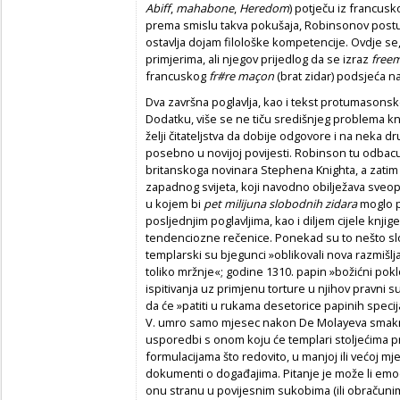
Abiff
,
mahabone
,
Heredom
) potječu iz francus
prema smislu takva pokušaja, Robinsonov postu
ostavlja dojam filološke kompetencije. Ovdje s
primjerima, ali njegov prijedlog da se izraz
free
francuskog
fr#re maçon
(brat zidar) podsjeća 
Dva završna poglavlja, kao i tekst protumasonsk
Dodatku, više se ne tiču središnjeg problema knj
želji čitateljstva da dobije odgovore i na neka d
posebno u novijoj povijesti. Robinson tu odbacuj
britanskoga novinara Stephena Knighta, a zat
zapadnog svijeta, koji navodno obilježava sveopći s
u kojem bi
pet milijuna slobodnih zidara
moglo p
posljednjim poglavljima, kao i diljem cijele knji
tendenciozne rečenice. Ponekad su to nešto slob
templarski su bjegunci »oblikovali nova razmišljan
toliko mržnje«; godine 1310. papin »božićni po
ispitivanja uz primjenu torture u njihov pravni s
da će »patiti u rukama desetorice papinih specij
V. umro samo mjesec nakon De Molayeva smaknuć
usporedbi s onom koju će templari stoljećima pri
formulacijama što redovito, u manjoj ili većoj mjer
dokumenti o događajima. Pitanje je može li emoci
onu stranu u povijesnim sukobima (ili obračunima