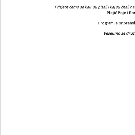
Prisjetit ćemo se kak' su pisali i kaj su čitali n
Plejić Poje
i
Bor
Program je pripremi
Veselimo se druž