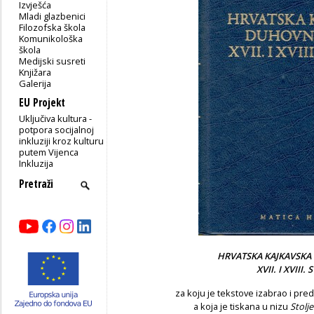
Izvješća
Mladi glazbenici
Filozofska škola
Komunikološka
škola
Medijski susreti
Knjižara
Galerija
EU Projekt
Uključiva kultura -
potpora socijalnoj
inkluziji kroz kulturu
putem Vijenca
Inkluzija
HRVATSKA KAJKAVSK
XVII. I XVIII.
za koju je tekstove izabrao i pr
a koja je tiskana u nizu
Stolj