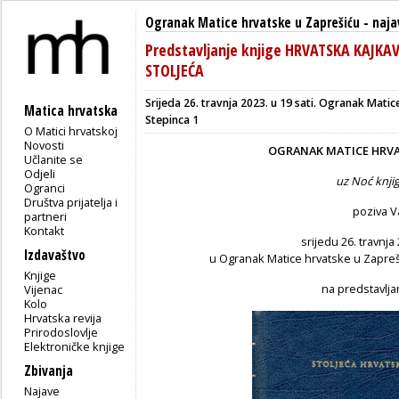
Ogranak Matice hrvatske u Zaprešiću
-
naja
Predstavljanje knjige HRVATSKA KAJKAV
STOLJEĆA
Srijeda
26. travnja 2023. u 19 sati. Ogranak Matic
Matica hrvatska
Stepinca 1
O Matici hrvatskoj
Novosti
OGRANAK MATICE HRVA
Učlanite se
Odjeli
uz Noć knjig
Ogranci
Društva prijatelja i
poziva V
partneri
Kontakt
srijedu
26. travnja 
Izdavaštvo
u Ogranak Matice hrvatske u Zaprešić
Knjige
na predstavlja
Vijenac
Kolo
Hrvatska revija
Prirodoslovlje
Elektroničke knjige
Zbivanja
Najave