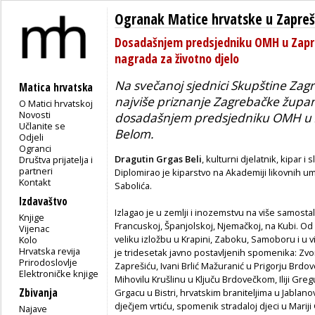
Ogranak Matice hrvatske u Zapreš
Dosadašnjem predsjedniku OMH u Zapr
nagrada za životno djelo
Na svečanoj sjednici Skupštine Zagr
Matica hrvatska
najviše priznanje Zagrebačke župani
O Matici hrvatskoj
Novosti
dosadašnjem predsjedniku OMH u 
Učlanite se
Belom.
Odjeli
Ogranci
Dragutin Grgas Beli
, kulturni djelatnik, kipar i
Društva prijatelja i
partneri
Diplomirao je kiparstvo na Akademiji likovnih um
Kontakt
Sabolića.
Izdavaštvo
Izlagao je u zemlji i inozemstvu na više samostal
Knjige
Francuskoj, Španjolskoj, Njemačkoj, na Kubi. Od s
Vijenac
veliku izložbu u Krapini, Zaboku, Samoboru i u 
Kolo
Hrvatska revija
je tridesetak javno postavljenih spomenika: Zv
Prirodoslovlje
Zaprešiću, Ivani Brlić Mažuranić u Prigorju Brd
Elektroničke knjige
Mihovilu Krušlinu u Ključu Brdovečkom, Iliji Gre
Zbivanja
Grgacu u Bistri, hrvatskim braniteljima u Jabla
dječjem vrtiću, spomenik stradaloj djeci u Mariji
Najave