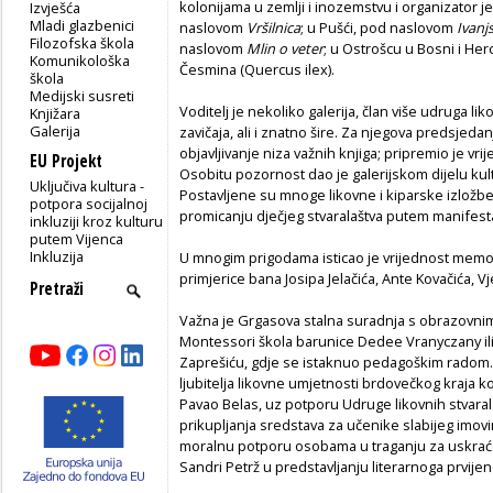
kolonijama u zemlji i inozemstvu i organizator j
Izvješća
Mladi glazbenici
naslovom
Vršilnica
; u Pušći, pod naslovom
Ivanjs
Filozofska škola
naslovom
Mlin o veter
; u Ostrošcu u Bosni i He
Komunikološka
Česmina (Quercus ilex).
škola
Medijski susreti
Voditelj je nekoliko galerija, član više udruga li
Knjižara
Galerija
zavičaja, ali i znatno šire. Za njegova predsjed
objavljivanje niza važnih knjiga; pripremio je vri
EU Projekt
Osobitu pozornost dao je galerijskom dijelu ku
Uključiva kultura -
Postavljene su mnoge likovne i kiparske izložbe
potpora socijalnoj
promicanju dječjeg stvaralaštva putem manifest
inkluziji kroz kulturu
putem Vijenca
Inkluzija
U mnogim prigodama isticao je vrijednost memori
primjerice bana Josipa Jelačića, Ante Kovačića, V
Važna je Grgasova stalna suradnja s obrazovni
Montessori škola barunice Dedee Vranyczany ili
Zaprešiću, gdje se istaknuo pedagoškim radom.
ljubitelja likovne umjetnosti brdovečkog kraja k
Pavao Belas, uz potporu Udruge likovnih stvaral
prikupljanja sredstava za učenike slabijeg imovi
moralnu potporu osobama u traganju za uskraće
Sandri Petrž u predstavljanju literarnoga prvijen