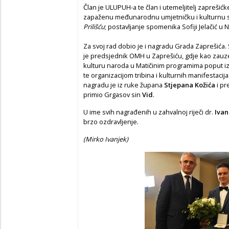
Član je ULUPUH-a te član i utemeljitelj zaprešićk
zapaženu međunarodnu umjetničku i kulturnu s
Prilišću
; postavljanje spomenika Sofiji Jelačić u 
Za svoj rad dobio je i nagradu Grada Zaprešića.
je predsjednik OMH u Zaprešiću, gdje kao zauzeti
kulturu naroda u Matičinim programima poput iz
te organizacijom tribina i kulturnih manifestaci
nagradu je iz ruke župana
Stjepana Kožića
i pr
primio Grgasov sin
Vid
.
U ime svih nagrađenih u zahvalnoj riječi dr.
Ivan
brzo ozdravljenje.
(Mirko Ivanjek)