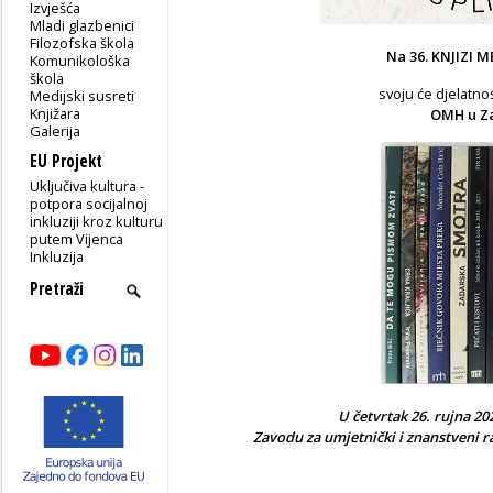
Izvješća
Mladi glazbenici
Filozofska škola
Na 36. KNJIZI 
Komunikološka
škola
svoju će djelatnos
Medijski susreti
Knjižara
OMH u Z
Galerija
EU Projekt
Uključiva kultura -
potpora socijalnoj
inkluziji kroz kulturu
putem Vijenca
Inkluzija
U četvrtak 26. rujna 202
Zavodu za umjetnički i znanstveni r