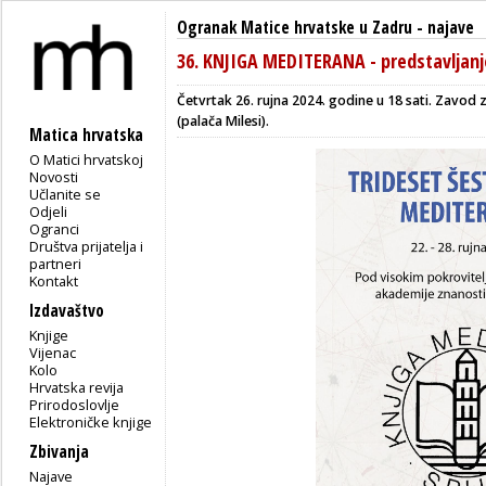
Ogranak Matice hrvatske u Zadru
-
najave
36. KNJIGA MEDITERANA - predstavljan
Četvrtak 26. rujna 2024. godine u 18 sati.
Zavod za
(palača Milesi).
Matica hrvatska
O Matici hrvatskoj
Novosti
Učlanite se
Odjeli
Ogranci
Društva prijatelja i
partneri
Kontakt
Izdavaštvo
Knjige
Vijenac
Kolo
Hrvatska revija
Prirodoslovlje
Elektroničke knjige
Zbivanja
Najave